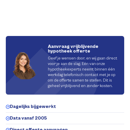
Aanvraag vrijblijvende
hypotheek offerte
Geef je wensen door, en wij gaan direct
voor je aan de slag. Eén van onze
hypotheekexperts neemt binnen één
werkdag telefonisch contact met je op
om de offerte samen te stellen. Dit is
geheel vrijblijvend en zonder kosten.
Dagelijks bijgewerkt
Data vanaf 2005
Direct offerte aanvragen