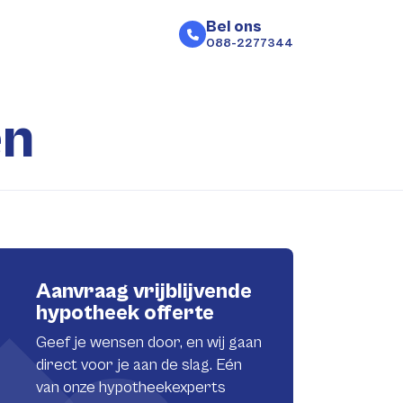
Bel ons
088-2277344
en
Aanvraag vrijblijvende
hypotheek offerte
Geef je wensen door, en wij gaan
direct voor je aan de slag. Eén
van onze hypotheekexperts