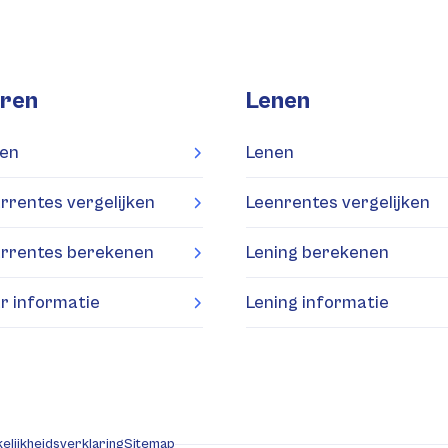
ren
Lenen
en
Lenen
rrentes vergelijken
Leenrentes vergelijken
rrentes berekenen
Lening berekenen
r informatie
Lening informatie
elijkheidsverklaring
Sitemap