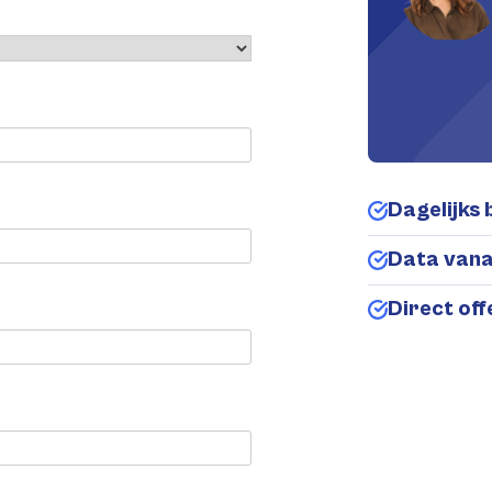
Dagelijks 
Data van
Direct of