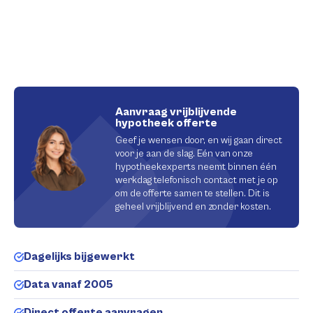
Aanvraag vrijblijvende
hypotheek offerte
Geef je wensen door, en wij gaan direct
voor je aan de slag. Eén van onze
hypotheekexperts neemt binnen één
werkdag telefonisch contact met je op
om de offerte samen te stellen. Dit is
geheel vrijblijvend en zonder kosten.
Dagelijks bijgewerkt
Data vanaf 2005
Direct offerte aanvragen