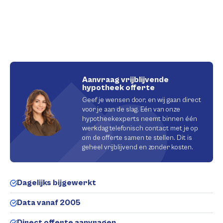
Aanvraag vrijblijvende
hypotheek offerte
Geef je wensen door, en wij gaan direct
voor je aan de slag. Eén van onze
hypotheekexperts neemt binnen één
werkdag telefonisch contact met je op
om de offerte samen te stellen. Dit is
geheel vrijblijvend en zonder kosten.
Dagelijks bijgewerkt
Data vanaf 2005
Direct offerte aanvragen