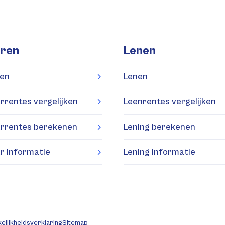
ren
Lenen
en
Lenen
rrentes vergelijken
Leenrentes vergelijken
rrentes berekenen
Lening berekenen
r informatie
Lening informatie
elijkheidsverklaring
Sitemap