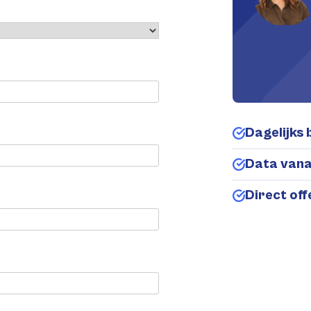
Dagelijks 
Data van
Direct of