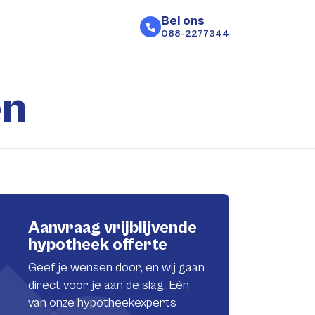
Bel ons
088-2277344
en
Aanvraag vrijblijvende
hypotheek offerte
Geef je wensen door, en wij gaan
direct voor je aan de slag. Eén
van onze hypotheekexperts