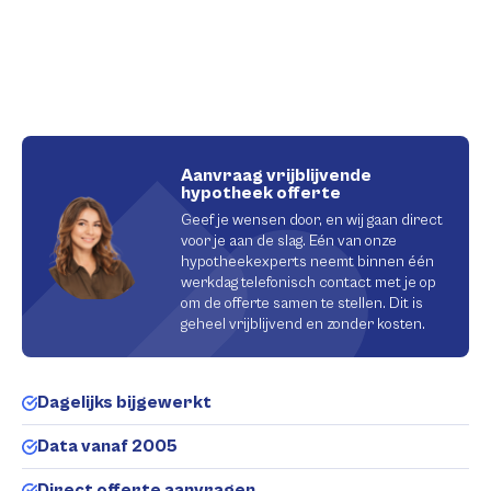
Aanvraag vrijblijvende
hypotheek offerte
Geef je wensen door, en wij gaan direct
voor je aan de slag. Eén van onze
hypotheekexperts neemt binnen één
werkdag telefonisch contact met je op
om de offerte samen te stellen. Dit is
geheel vrijblijvend en zonder kosten.
Dagelijks bijgewerkt
Data vanaf 2005
Direct offerte aanvragen