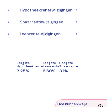
Hypotheekrentewijzigingen
Spaarrentewijzigingen
Leenrentewijzigingen
Laagste
Laagste
Hoogste
Hypotheekrente
Leenrente
Spaarrente
3.25%
6.60%
3.1%
Hoe kunnen we je