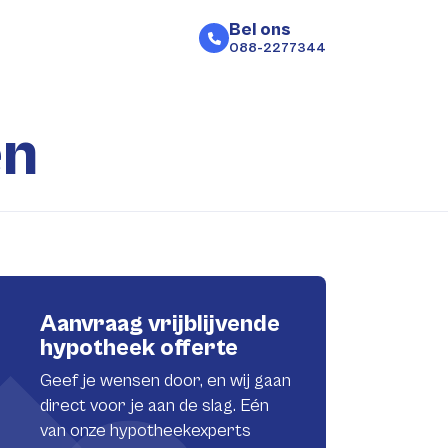
Bel ons
088-2277344
en
Aanvraag vrijblijvende
hypotheek offerte
Geef je wensen door, en wij gaan
direct voor je aan de slag. Eén
van onze hypotheekexperts