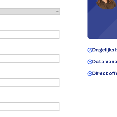
Dagelijks 
Data van
Direct of