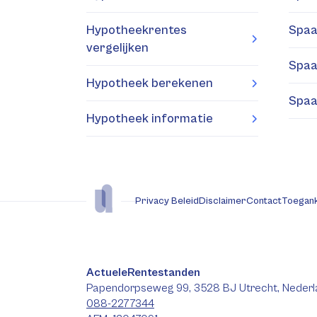
Hypotheekrentes
Spaa
vergelijken
Spaa
Hypotheek berekenen
Spaa
Hypotheek informatie
Privacy Beleid
Disclaimer
Contact
Toegank
ActueleRentestanden
Papendorpseweg 99, 3528 BJ Utrecht, Nederl
088-2277344