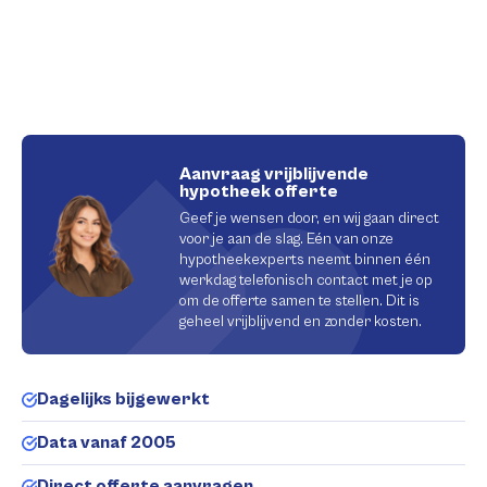
Aanvraag vrijblijvende
hypotheek offerte
Geef je wensen door, en wij gaan direct
voor je aan de slag. Eén van onze
hypotheekexperts neemt binnen één
werkdag telefonisch contact met je op
om de offerte samen te stellen. Dit is
geheel vrijblijvend en zonder kosten.
Dagelijks bijgewerkt
Data vanaf 2005
Direct offerte aanvragen