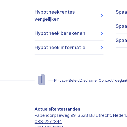
Hypotheekrentes
Spaa
vergelijken
Spaa
Hypotheek berekenen
Spaa
Hypotheek informatie
Privacy Beleid
Disclaimer
Contact
Toegank
ActueleRentestanden
Papendorpseweg 99, 3528 BJ Utrecht, Nederl
088-2277344