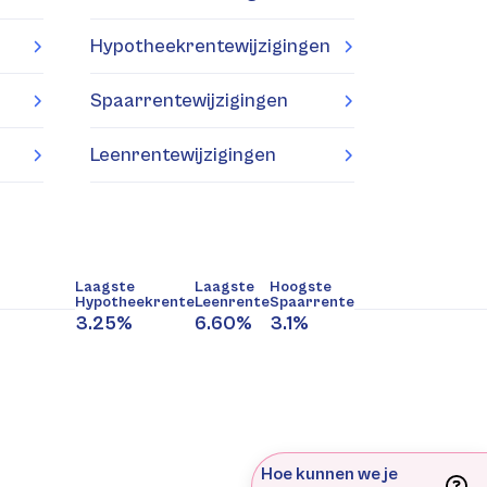
Hypotheekrentewijzigingen
Spaarrentewijzigingen
Leenrentewijzigingen
Laagste
Laagste
Hoogste
Hypotheekrente
Leenrente
Spaarrente
3.25%
6.60%
3.1%
Hoe kunnen we je