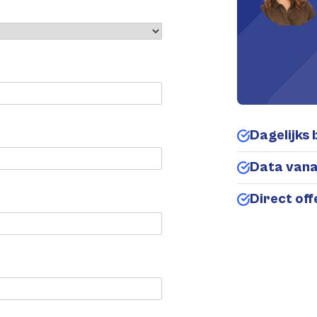
Dagelijks 
Data van
Direct of