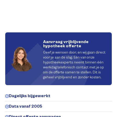
Aanvraag vrijblijvende
hypotheek offerte
Geef je wensen door, en wij gaan direct
voor je aan de slag. Eén van onze
hypotheekexperts neemt binnen één
werkdag telefonisch contact met je op
om de offerte samen te stellen. Dit is
geheel vrijblijvend en zonder kosten.
Dagelijks bijgewerkt
Data vanaf 2005
Direct offerte aanvragen