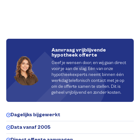
Aanvraag vrijblijvende
hypotheek offerte
Geef je wensen door, en wij gaan direct
voor je aan de slag. Eén van onze
hypotheekexperts neemt binnen één
werkdag telefonisch contact met je op
om de offerte samen te stellen. Dit is
geheel vrijblijvend en zonder kosten.
Dagelijks bijgewerkt
Data vanaf 2005
Direct offerte aanvragen