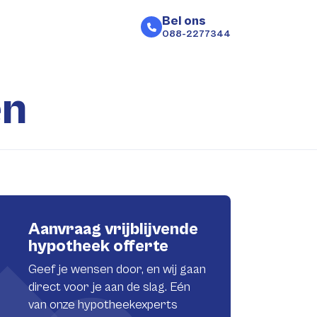
Bel ons
088-2277344
en
Aanvraag vrijblijvende
hypotheek offerte
Geef je wensen door, en wij gaan
direct voor je aan de slag. Eén
van onze hypotheekexperts