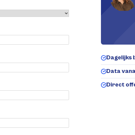
Dagelijks 
Data van
Direct of