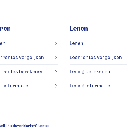
ren
Lenen
en
Lenen
rrentes vergelijken
Leenrentes vergelijken
rrentes berekenen
Lening berekenen
r informatie
Lening informatie
elijkheidsverklaring
Sitemap