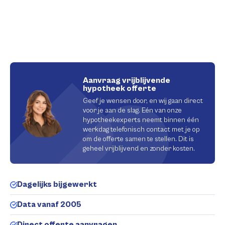
Aanvraag vrijblijvende
hypotheek offerte
Geef je wensen door, en wij gaan direct
voor je aan de slag. Eén van onze
hypotheekexperts neemt binnen één
werkdag telefonisch contact met je op
om de offerte samen te stellen. Dit is
geheel vrijblijvend en zonder kosten.
Dagelijks bijgewerkt
Data vanaf 2005
Direct offerte aanvragen