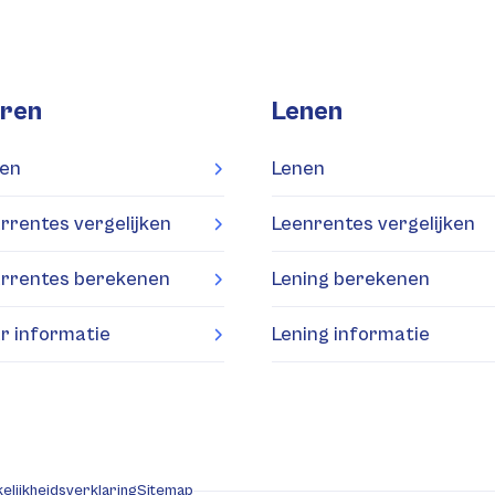
ren
Lenen
en
Lenen
rrentes vergelijken
Leenrentes vergelijken
rrentes berekenen
Lening berekenen
r informatie
Lening informatie
elijkheidsverklaring
Sitemap