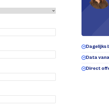
Dagelijks 
Data van
Direct of