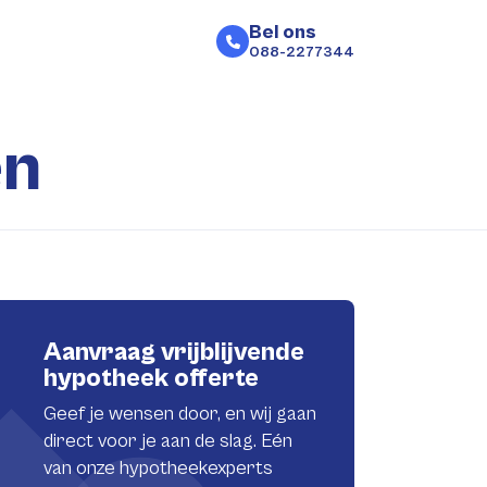
Bel ons
088-2277344
en
Aanvraag vrijblijvende
hypotheek offerte
Geef je wensen door, en wij gaan
direct voor je aan de slag. Eén
van onze hypotheekexperts