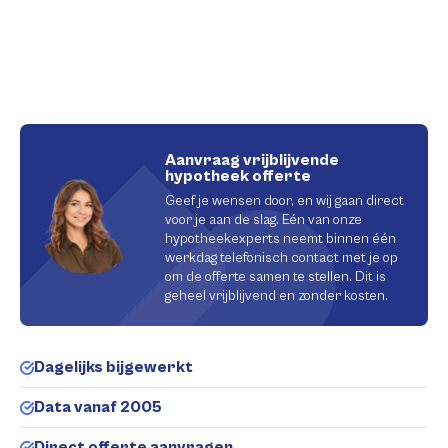
Aanvraag vrijblijvende
hypotheek offerte
Geef je wensen door, en wij gaan direct
voor je aan de slag. Eén van onze
hypotheekexperts neemt binnen één
werkdag telefonisch contact met je op
om de offerte samen te stellen. Dit is
geheel vrijblijvend en zonder kosten.
Dagelijks bijgewerkt
Data vanaf 2005
Direct offerte aanvragen