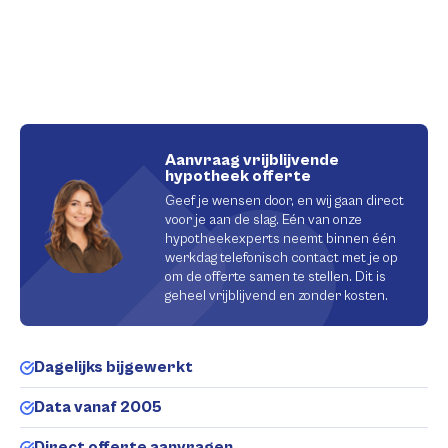
Aanvraag vrijblijvende
hypotheek offerte
Geef je wensen door, en wij gaan direct
voor je aan de slag. Eén van onze
hypotheekexperts neemt binnen één
werkdag telefonisch contact met je op
om de offerte samen te stellen. Dit is
geheel vrijblijvend en zonder kosten.
Dagelijks bijgewerkt
Data vanaf 2005
Direct offerte aanvragen