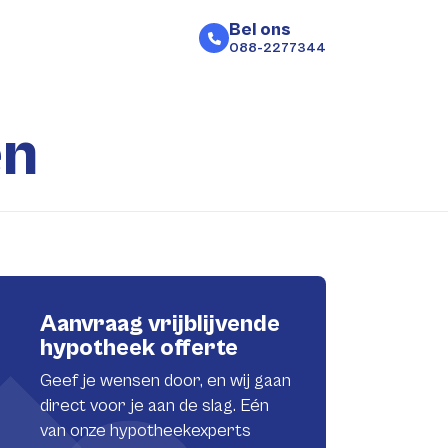
Bel ons
088-2277344
en
Aanvraag vrijblijvende
hypotheek offerte
Geef je wensen door, en wij gaan
direct voor je aan de slag. Eén
van onze hypotheekexperts