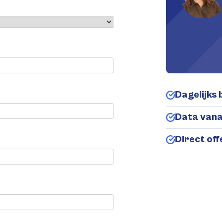
Dagelijks 
Data van
Direct of