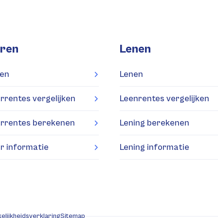
ren
Lenen
en
Lenen
rrentes vergelijken
Leenrentes vergelijken
rrentes berekenen
Lening berekenen
r informatie
Lening informatie
elijkheidsverklaring
Sitemap