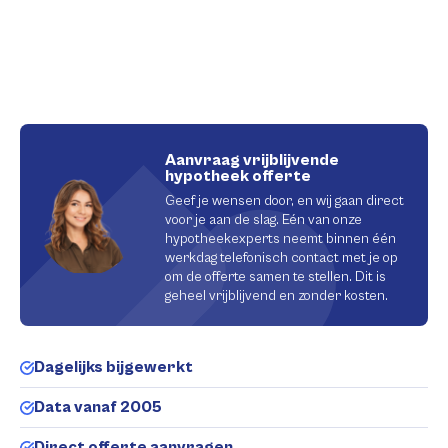
Aanvraag vrijblijvende
hypotheek offerte
Geef je wensen door, en wij gaan direct
voor je aan de slag. Eén van onze
hypotheekexperts neemt binnen één
werkdag telefonisch contact met je op
om de offerte samen te stellen. Dit is
geheel vrijblijvend en zonder kosten.
Dagelijks bijgewerkt
Data vanaf 2005
Direct offerte aanvragen