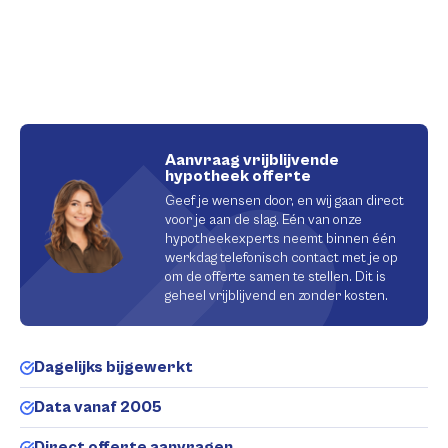
Aanvraag vrijblijvende
hypotheek offerte
Geef je wensen door, en wij gaan direct
voor je aan de slag. Eén van onze
hypotheekexperts neemt binnen één
werkdag telefonisch contact met je op
om de offerte samen te stellen. Dit is
geheel vrijblijvend en zonder kosten.
Dagelijks bijgewerkt
Data vanaf 2005
Direct offerte aanvragen