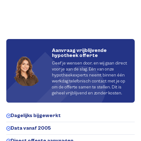
Aanvraag vrijblijvende
hypotheek offerte
Geef je wensen door, en wij gaan direct
voor je aan de slag. Eén van onze
hypotheekexperts neemt binnen één
werkdag telefonisch contact met je op
om de offerte samen te stellen. Dit is
geheel vrijblijvend en zonder kosten.
Dagelijks bijgewerkt
Data vanaf 2005
Direct offerte aanvragen