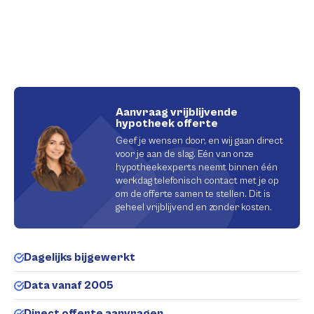
Aanvraag vrijblijvende
hypotheek offerte
Geef je wensen door, en wij gaan direct
voor je aan de slag. Eén van onze
hypotheekexperts neemt binnen één
werkdag telefonisch contact met je op
om de offerte samen te stellen. Dit is
geheel vrijblijvend en zonder kosten.
Dagelijks bijgewerkt
Data vanaf 2005
Direct offerte aanvragen