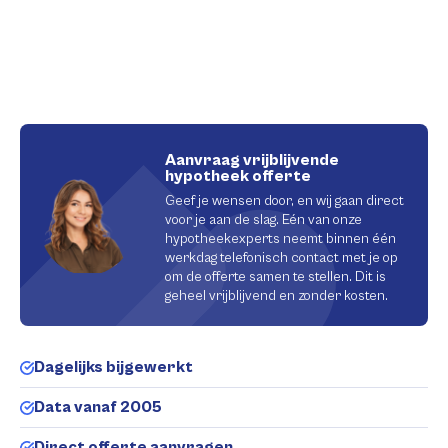
Aanvraag vrijblijvende
hypotheek offerte
Geef je wensen door, en wij gaan direct
voor je aan de slag. Eén van onze
hypotheekexperts neemt binnen één
werkdag telefonisch contact met je op
om de offerte samen te stellen. Dit is
geheel vrijblijvend en zonder kosten.
Dagelijks bijgewerkt
Data vanaf 2005
Direct offerte aanvragen