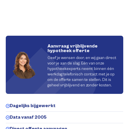
Aanvraag vrijblijvende
hypotheek offerte
Geef je wensen door, en wij gaan direct
voor je aan de slag. Eén van onze
hypotheekexperts neemt binnen één
werkdag telefonisch contact met je op
om de offerte samen te stellen. Dit is
geheel vrijblijvend en zonder kosten.
Dagelijks bijgewerkt
Data vanaf 2005
Direct offerte aanvragen