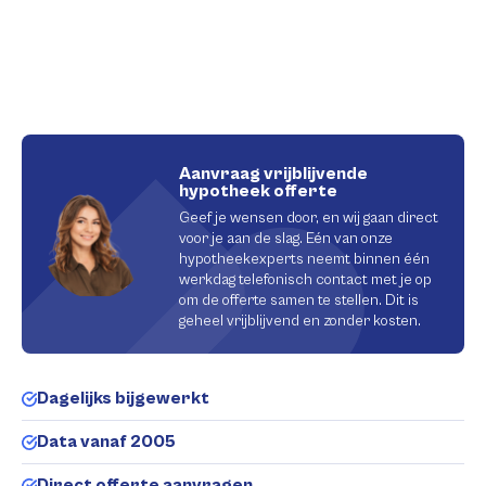
Aanvraag vrijblijvende
hypotheek offerte
Geef je wensen door, en wij gaan direct
voor je aan de slag. Eén van onze
hypotheekexperts neemt binnen één
werkdag telefonisch contact met je op
om de offerte samen te stellen. Dit is
geheel vrijblijvend en zonder kosten.
Dagelijks bijgewerkt
Data vanaf 2005
Direct offerte aanvragen