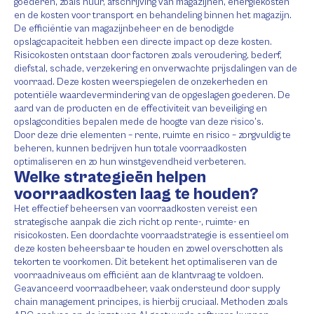
goederen, zoals huur, afschrijving van magazijnen, energiekosten
en de kosten voor transport en behandeling binnen het magazijn.
De efficiëntie van magazijnbeheer en de benodigde
opslagcapaciteit hebben een directe impact op deze kosten.
Risicokosten ontstaan door factoren zoals veroudering, bederf,
diefstal, schade, verzekering en onverwachte prijsdalingen van de
voorraad. Deze kosten weerspiegelen de onzekerheden en
potentiële waardevermindering van de opgeslagen goederen. De
aard van de producten en de effectiviteit van beveiliging en
opslagcondities bepalen mede de hoogte van deze risico’s.
Door deze drie elementen – rente, ruimte en risico – zorgvuldig te
beheren, kunnen bedrijven hun totale voorraadkosten
optimaliseren en zo hun winstgevendheid verbeteren.
Welke strategieën helpen
voorraadkosten laag te houden?
Het effectief beheersen van voorraadkosten vereist een
strategische aanpak die zich richt op rente-, ruimte- en
risicokosten. Een doordachte voorraadstrategie is essentieel om
deze kosten beheersbaar te houden en zowel overschotten als
tekorten te voorkomen. Dit betekent het optimaliseren van de
voorraadniveaus om efficiënt aan de klantvraag te voldoen.
Geavanceerd voorraadbeheer, vaak ondersteund door supply
chain management principes, is hierbij cruciaal. Methoden zoals