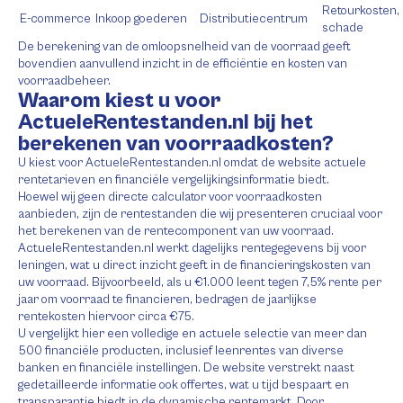
Retourkosten,
E-commerce
Inkoop goederen
Distributiecentrum
schade
De berekening van de omloopsnelheid van de voorraad geeft
bovendien aanvullend inzicht in de efficiëntie en kosten van
voorraadbeheer.
Waarom kiest u voor
ActueleRentestanden.nl bij het
berekenen van voorraadkosten?
U kiest voor ActueleRentestanden.nl omdat de website actuele
rentetarieven en financiële vergelijkingsinformatie biedt.
Hoewel wij geen directe calculator voor voorraadkosten
aanbieden, zijn de rentestanden die wij presenteren cruciaal voor
het berekenen van de rentecomponent van uw voorraad.
ActueleRentestanden.nl werkt dagelijks rentegegevens bij voor
leningen, wat u direct inzicht geeft in de financieringskosten van
uw voorraad. Bijvoorbeeld, als u €1.000 leent tegen 7,5% rente per
jaar om voorraad te financieren, bedragen de jaarlijkse
rentekosten hiervoor circa €75.
U vergelijkt hier een volledige en actuele selectie van meer dan
500 financiële producten, inclusief leenrentes van diverse
banken en financiële instellingen. De website verstrekt naast
gedetailleerde informatie ook offertes, wat u tijd bespaart en
transparantie biedt in de dynamische rentemarkt. Door