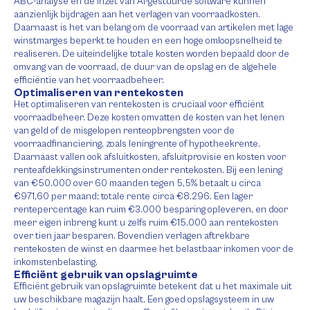
ABC-analyse en de inzet van AI-gestuurde software kunnen
aanzienlijk bijdragen aan het verlagen van voorraadkosten.
Daarnaast is het van belang om de voorraad van artikelen met lage
winstmarges beperkt te houden en een hoge omloopsnelheid te
realiseren. De uiteindelijke totale kosten worden bepaald door de
omvang van de voorraad, de duur van de opslag en de algehele
efficiëntie van het voorraadbeheer.
Optimaliseren van rentekosten
Het optimaliseren van rentekosten is cruciaal voor efficiënt
voorraadbeheer. Deze kosten omvatten de kosten van het lenen
van geld of de misgelopen renteopbrengsten voor de
voorraadfinanciering, zoals leningrente of hypotheekrente.
Daarnaast vallen ook afsluitkosten, afsluitprovisie en kosten voor
renteafdekkingsinstrumenten onder rentekosten. Bij een lening
van €50.000 over 60 maanden tegen 5,5% betaalt u circa
€971,60 per maand; totale rente circa €8.296. Een lager
rentepercentage kan ruim €3.000 besparing opleveren, en door
meer eigen inbreng kunt u zelfs ruim €15.000 aan rentekosten
over tien jaar besparen. Bovendien verlagen aftrekbare
rentekosten de winst en daarmee het belastbaar inkomen voor de
inkomstenbelasting.
Efficiënt gebruik van opslagruimte
Efficiënt gebruik van opslagruimte betekent dat u het maximale uit
uw beschikbare magazijn haalt. Een goed opslagsysteem in uw