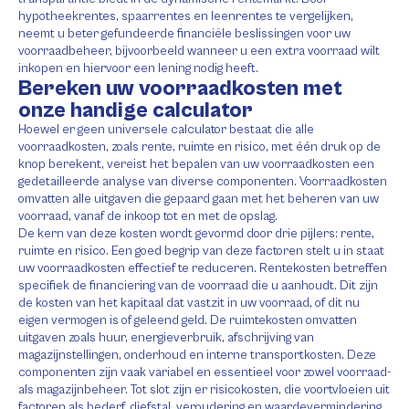
hypotheekrentes, spaarrentes en leenrentes te vergelijken,
neemt u beter gefundeerde financiële beslissingen voor uw
voorraadbeheer, bijvoorbeeld wanneer u een extra voorraad wilt
inkopen en hiervoor een lening nodig heeft.
Bereken uw voorraadkosten met
onze handige calculator
Hoewel er geen universele calculator bestaat die alle
voorraadkosten, zoals rente, ruimte en risico, met één druk op de
knop berekent, vereist het bepalen van uw voorraadkosten een
gedetailleerde analyse van diverse componenten. Voorraadkosten
omvatten alle uitgaven die gepaard gaan met het beheren van uw
voorraad, vanaf de inkoop tot en met de opslag.
De kern van deze kosten wordt gevormd door drie pijlers: rente,
ruimte en risico. Een goed begrip van deze factoren stelt u in staat
uw voorraadkosten effectief te reduceren. Rentekosten betreffen
specifiek de financiering van de voorraad die u aanhoudt. Dit zijn
de kosten van het kapitaal dat vastzit in uw voorraad, of dit nu
eigen vermogen is of geleend geld. De ruimtekosten omvatten
uitgaven zoals huur, energieverbruik, afschrijving van
magazijnstellingen, onderhoud en interne transportkosten. Deze
componenten zijn vaak variabel en essentieel voor zowel voorraad-
als magazijnbeheer. Tot slot zijn er risicokosten, die voortvloeien uit
factoren als bederf, diefstal, veroudering en waardevermindering