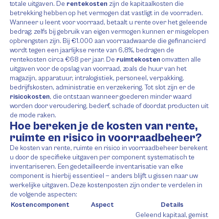
totale uitgaven. De
rentekosten
zijn de kapitaalkosten die
betrekking hebben op het vermogen dat vastligt in de voorraden.
Wanneer u leent voor voorraad, betaalt u rente over het geleende
bedrag; zelfs bij gebruik van eigen vermogen kunnen er misgelopen
opbrengsten zijn. Bij €1.000 aan voorraadwaarde die gefinancierd
wordt tegen een jaarlijkse rente van 6,8%, bedragen de
rentekosten circa €68 per jaar. De
ruimtekosten
omvatten alle
uitgaven voor de opslag van voorraad, zoals de huur van het
magazijn, apparatuur, intralogistiek, personeel, verpakking,
bedrijfskosten, administratie en verzekering. Tot slot zijn er de
risicokosten
, die ontstaan wanneer goederen minder waard
worden door veroudering, bederf, schade of doordat producten uit
de mode raken.
Hoe bereken je de kosten van rente,
ruimte en risico in voorraadbeheer?
De kosten van rente, ruimte en risico in voorraadbeheer berekent
u door de specifieke uitgaven per component systematisch te
inventariseren. Een gedetailleerde inventarisatie van elke
component is hierbij essentieel — anders blijft u gissen naar uw
werkelijke uitgaven. Deze kostenposten zijn onder te verdelen in
de volgende aspecten:
Kostencomponent
Aspect
Details
Geleend kapitaal, gemist