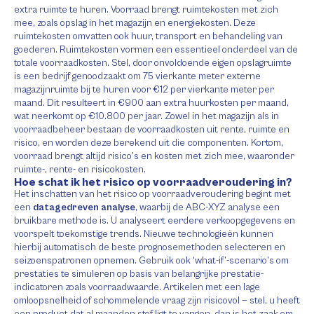
extra ruimte te huren. Voorraad brengt ruimtekosten met zich
mee, zoals opslag in het magazijn en energiekosten. Deze
ruimtekosten omvatten ook huur, transport en behandeling van
goederen. Ruimtekosten vormen een essentieel onderdeel van de
totale voorraadkosten. Stel, door onvoldoende eigen opslagruimte
is een bedrijf genoodzaakt om 75 vierkante meter externe
magazijnruimte bij te huren voor €12 per vierkante meter per
maand. Dit resulteert in €900 aan extra huurkosten per maand,
wat neerkomt op €10.800 per jaar. Zowel in het magazijn als in
voorraadbeheer bestaan de voorraadkosten uit rente, ruimte en
risico, en worden deze berekend uit die componenten. Kortom,
voorraad brengt altijd risico’s en kosten met zich mee, waaronder
ruimte-, rente- en risicokosten.
Hoe schat ik het risico op voorraadveroudering in?
Het inschatten van het risico op voorraadveroudering begint met
een
datagedreven analyse
, waarbij de ABC-XYZ analyse een
bruikbare methode is. U analyseert eerdere verkoopgegevens en
voorspelt toekomstige trends. Nieuwe technologieën kunnen
hierbij automatisch de beste prognosemethoden selecteren en
seizoenspatronen opnemen. Gebruik ook ‘what-if’-scenario’s om
prestaties te simuleren op basis van belangrijke prestatie-
indicatoren zoals voorraadwaarde. Artikelen met een lage
omloopsnelheid of schommelende vraag zijn risicovol — stel, u heeft