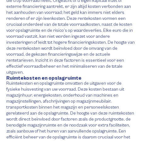
die u op voorraad heeft. Ongeacht of u eigen kapitaal inzet of
externe financiering aantrekt, er zijn altijd kosten verbonden aan
het aanhouden van voorraad; het geld kan immers niet elders
renderen of er zijn leenkosten. Deze rentekosten vormen een
cruciaal onderdeel van de totale voorraadkosten, naast de kosten
voor opslagruimte en de risico’s op waardeverlies. Elke euro die in
voorraad vastzit, kan niet worden ingezet voor andere
investeringen of leidt tot hogere financieringskosten. De hoogte van
deze rentekosten wordt beïnvloed door de omvang van de
voorraad, de gekozen financieringswijze en de actuele
rentetarieven. Inzicht in deze factoren is essentieel voor een
effectief voorraadbeheer en het minimaliseren van de totale
uitgaven.
Ruimtekosten en opslagruimte
Ruimtekosten en opslagruimte omvatten de uitgaven voor de
fysieke huisvesting van uw voorraad. Deze kosten bestaan uit
magazijnhuur, energiekosten, onderhoud van machines en
magazijnstellingen, afschrijvingen op magazijnmeubilair,
transportkosten binnen het magazijn en personeelskosten
gerelateerd aan de opslagruimte. De hoogte van deze ruimtekosten
wordt direct beïnvloed door factoren zoals de productgrootte, de
benodigde magazijnruimte en de noodzaak voor extra faciliteiten,
zoals aanbouw of het huren van aanvullende opslagruimte. Een
efficiënt beheer van de opslagruimte is daarom cruciaal voor het