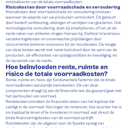
minimaliseren van de totale voorraadkosten.
Risicokosten door voorraadschade en veroudering
Risicokosten door voorraadschade en veroudering ontstaan
wanneer de waarde van uw producten vermindert. Dit gebeurt
door bederf, verkleuring, uitdrogen of verslijten van goederen. Ook
technologische veroudering, zoals bij smartphones, of het uit de
mode raken van artikelen dragen hieraan bij. Diefstal, brandrisico,
verzekeringskosten en onverwachte prijsdalingen door
concurrentie behoren eveneens tot de risicokosten. De hoogte
van deze kosten wordt met name beïnvloed door de aard van de
producten, de effectiviteit van opslagcondities en beveiliging, en
de dynamiek van de markt.
Hoe beïnvloeden rente, ruimte en
risico de totale voorraadkosten?
Rente, ruimte en risico zijn fundamentele factoren die de totale
voorraadkosten aanzienlijk beïnvloeden. Elk van deze
componenten draagt bij aan de financiële last die gepaard gaat met
het aanhouden van voorraad.
Rentekosten omvatten de financiële lasten van het kapitaal dat
vastligt in de voorraad. Hoe hoger de rentevoet, hoe duurder het is
om kapitaal te lenen of te investeren in voorraad, wat direct de
totale financieringskosten van de voorraad opdrijft.
Ruimtekosten zijn de uitgaven voor de fysieke opslag van