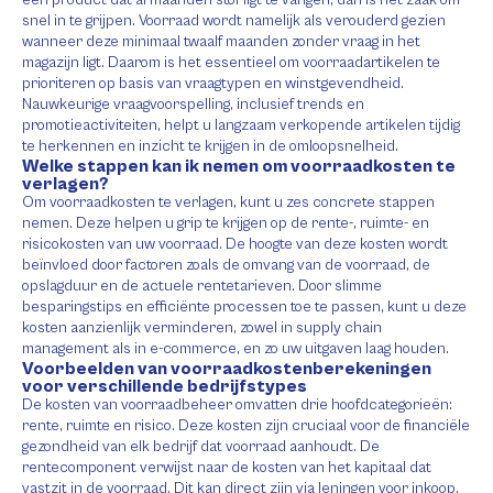
een product dat al maanden stof ligt te vangen, dan is het zaak om
snel in te grijpen. Voorraad wordt namelijk als verouderd gezien
wanneer deze minimaal twaalf maanden zonder vraag in het
magazijn ligt. Daarom is het essentieel om voorraadartikelen te
prioriteren op basis van vraagtypen en winstgevendheid.
Nauwkeurige vraagvoorspelling, inclusief trends en
promotieactiviteiten, helpt u langzaam verkopende artikelen tijdig
te herkennen en inzicht te krijgen in de omloopsnelheid.
Welke stappen kan ik nemen om voorraadkosten te
verlagen?
Om voorraadkosten te verlagen, kunt u zes concrete stappen
nemen. Deze helpen u grip te krijgen op de rente-, ruimte- en
risicokosten van uw voorraad. De hoogte van deze kosten wordt
beïnvloed door factoren zoals de omvang van de voorraad, de
opslagduur en de actuele rentetarieven. Door slimme
besparingstips en efficiënte processen toe te passen, kunt u deze
kosten aanzienlijk verminderen, zowel in supply chain
management als in e-commerce, en zo uw uitgaven laag houden.
Voorbeelden van voorraadkostenberekeningen
voor verschillende bedrijfstypes
De kosten van voorraadbeheer omvatten drie hoofdcategorieën:
rente, ruimte en risico. Deze kosten zijn cruciaal voor de financiële
gezondheid van elk bedrijf dat voorraad aanhoudt. De
rentecomponent verwijst naar de kosten van het kapitaal dat
vastzit in de voorraad. Dit kan direct zijn via leningen voor inkoop,