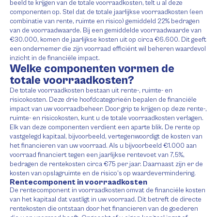
beeld te krijgen van de totale voorraadkosten, telt u al deze
componenten op. Stel dat de totale jaarlijkse voorraadkosten (een
combinatie van rente, ruimte en risico) gemiddeld 22% bedragen
van de voorraadwaarde. Bij een gemiddelde voorraadwaarde van
€30.000, komen de jaarlijkse kosten uit op circa €6.600. Dit geeft
een ondernemer die zijn voorraad efficiënt wil beheren waardevol
inzicht in de financiële impact.
Welke componenten vormen de
totale voorraadkosten?
De totale voorraadkosten bestaan uit rente-, ruimte- en
risicokosten. Deze drie hoofdcategorieën bepalen de financiële
impact van uw voorraadbeheer. Door grip te krijgen op deze rente-,
ruimte- en risicokosten, kunt u de totale voorraadkosten verlagen.
Elk van deze componenten verdient een aparte blik. De rente op
vastgelegd kapitaal, bijvoorbeeld, vertegenwoordigt de kosten van
het financieren van uw voorraad. Als u bijvoorbeeld €1.000 aan
voorraad financiert tegen een jaarlijkse rentevoet van 7,5%,
bedragen de rentekosten circa €75 per jaar. Daarnaast zijn er de
kosten van opslagruimte en de risico’s op waardevermindering.
Rentecomponent in voorraadkosten
De rentecomponent in voorraadkosten omvat de financiële kosten
van het kapitaal dat vastligt in uw voorraad. Dit betreft de directe
rentekosten die ontstaan door het financieren van de goederen