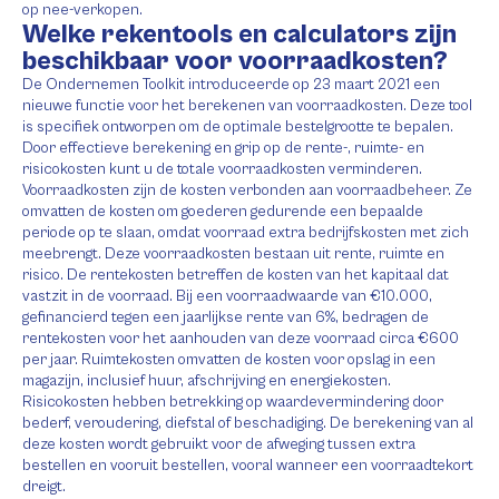
op nee-verkopen.
Welke rekentools en calculators zijn
beschikbaar voor voorraadkosten?
De Ondernemen Toolkit introduceerde op 23 maart 2021 een
nieuwe functie voor het berekenen van voorraadkosten. Deze tool
is specifiek ontworpen om de optimale bestelgrootte te bepalen.
Door effectieve berekening en grip op de rente-, ruimte- en
risicokosten kunt u de totale voorraadkosten verminderen.
Voorraadkosten zijn de kosten verbonden aan voorraadbeheer. Ze
omvatten de kosten om goederen gedurende een bepaalde
periode op te slaan, omdat voorraad extra bedrijfskosten met zich
meebrengt. Deze voorraadkosten bestaan uit rente, ruimte en
risico. De rentekosten betreffen de kosten van het kapitaal dat
vastzit in de voorraad. Bij een voorraadwaarde van €10.000,
gefinancierd tegen een jaarlijkse rente van 6%, bedragen de
rentekosten voor het aanhouden van deze voorraad circa €600
per jaar. Ruimtekosten omvatten de kosten voor opslag in een
magazijn, inclusief huur, afschrijving en energiekosten.
Risicokosten hebben betrekking op waardevermindering door
bederf, veroudering, diefstal of beschadiging. De berekening van al
deze kosten wordt gebruikt voor de afweging tussen extra
bestellen en vooruit bestellen, vooral wanneer een voorraadtekort
dreigt.