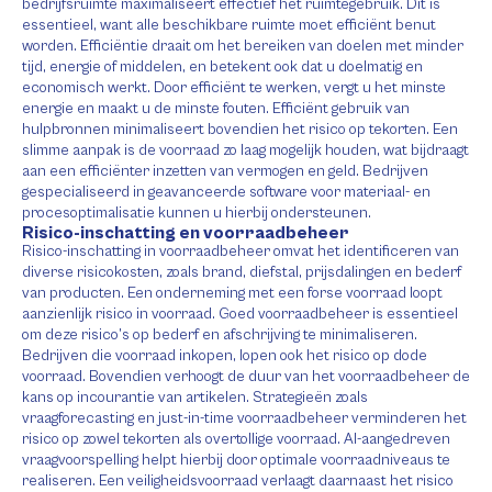
bedrijfsruimte maximaliseert effectief het ruimtegebruik. Dit is
essentieel, want alle beschikbare ruimte moet efficiënt benut
worden. Efficiëntie draait om het bereiken van doelen met minder
tijd, energie of middelen, en betekent ook dat u doelmatig en
economisch werkt. Door efficiënt te werken, vergt u het minste
energie en maakt u de minste fouten. Efficiënt gebruik van
hulpbronnen minimaliseert bovendien het risico op tekorten. Een
slimme aanpak is de voorraad zo laag mogelijk houden, wat bijdraagt
aan een efficiënter inzetten van vermogen en geld. Bedrijven
gespecialiseerd in geavanceerde software voor materiaal- en
procesoptimalisatie kunnen u hierbij ondersteunen.
Risico-inschatting en voorraadbeheer
Risico-inschatting in voorraadbeheer omvat het identificeren van
diverse risicokosten, zoals brand, diefstal, prijsdalingen en bederf
van producten. Een onderneming met een forse voorraad loopt
aanzienlijk risico in voorraad. Goed voorraadbeheer is essentieel
om deze risico’s op bederf en afschrijving te minimaliseren.
Bedrijven die voorraad inkopen, lopen ook het risico op dode
voorraad. Bovendien verhoogt de duur van het voorraadbeheer de
kans op incourantie van artikelen. Strategieën zoals
vraagforecasting en just-in-time voorraadbeheer verminderen het
risico op zowel tekorten als overtollige voorraad. AI-aangedreven
vraagvoorspelling helpt hierbij door optimale voorraadniveaus te
realiseren. Een veiligheidsvoorraad verlaagt daarnaast het risico