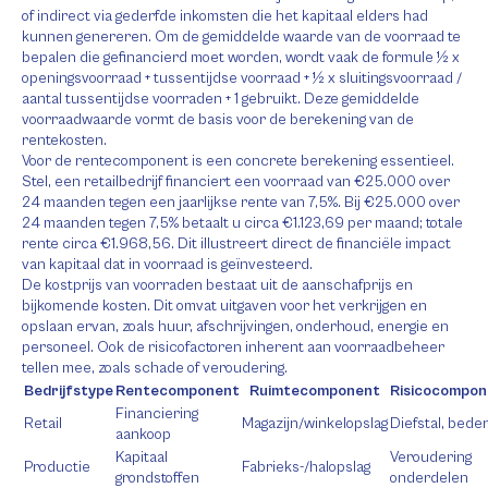
of indirect via gederfde inkomsten die het kapitaal elders had
kunnen genereren. Om de gemiddelde waarde van de voorraad te
bepalen die gefinancierd moet worden, wordt vaak de formule ½ x
openingsvoorraad + tussentijdse voorraad + ½ x sluitingsvoorraad /
aantal tussentijdse voorraden + 1 gebruikt. Deze gemiddelde
voorraadwaarde vormt de basis voor de berekening van de
rentekosten.
Voor de rentecomponent is een concrete berekening essentieel.
Stel, een retailbedrijf financiert een voorraad van €25.000 over
24 maanden tegen een jaarlijkse rente van 7,5%. Bij €25.000 over
24 maanden tegen 7,5% betaalt u circa €1.123,69 per maand; totale
rente circa €1.968,56. Dit illustreert direct de financiële impact
van kapitaal dat in voorraad is geïnvesteerd.
De kostprijs van voorraden bestaat uit de aanschafprijs en
bijkomende kosten. Dit omvat uitgaven voor het verkrijgen en
opslaan ervan, zoals huur, afschrijvingen, onderhoud, energie en
personeel. Ook de risicofactoren inherent aan voorraadbeheer
tellen mee, zoals schade of veroudering.
Bedrijfstype
Rentecomponent
Ruimtecomponent
Risicocompon
Financiering
Retail
Magazijn/winkelopslag
Diefstal, beder
aankoop
Kapitaal
Veroudering
Productie
Fabrieks-/halopslag
grondstoffen
onderdelen