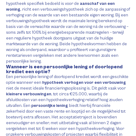
hypotheek specifiek bedoeld is voor de
aanschaf van een
woning
, richt een verbouwingshypotheek zich op de aanpassing of
verhoging van de waarde van een bestaande eigen woning. Bij een
verbouwingshypotheek wordt de maximale lening berekend op
basis van de verwachte waarde van de woning ná de verbouwing –
soms zelfs tot 106% bij energiebesparende maatregelen – terwijl
een reguliere hypotheek doorgaans uitgaat van de huidige
marktwaarde van de woning. Beide hypotheekvormen hebben de
woning als onderpand, waardoor u profiteert van gunstigere
rentetarieven vergeleken met andere leenvormen zoals een
persoonlijke lening.
Wanneer is een persoonlijke lening of doorlopend
krediet een optie?
Een persoonlijke lening of doorlopend krediet wordt een geschikte
optie wanneer een
hypotheek verhogen voor een verbouwing
niet de meest ideale financieringsoplossing is. Dit geldt vaak voor
kleinere verbouwingen
, tot circa €25.000, waarbij de
afsluitkosten van een hypotheekverhoging relatief hoog zouden
uitvallen. Een
persoonlijke lening
biedt hierbij financiële
zekerheid door een vaste rente en looptijd en de mogelijkheid tot
boetevrij extra aflossen. Het acceptatietraject is bovendien
eenvoudiger en sneller, met uitbetaling vaak al binnen 2 dagen
vergeleken met tot 6 weken voor een hypotheekverhoging. Voor
onzekere verbouwingskosten of projecten waarbij flexibiliteit in