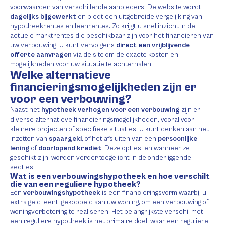
voorwaarden van verschillende aanbieders. De website wordt
dagelijks bijgewerkt
en biedt een uitgebreide vergelijking van
hypotheekrentes en leenrentes. Zo krijgt u snel inzicht in de
actuele marktrentes die beschikbaar zijn voor het financieren van
uw verbouwing. U kunt vervolgens
direct een vrijblijvende
offerte aanvragen
via de site om de exacte kosten en
mogelijkheden voor uw situatie te achterhalen.
Welke alternatieve
financieringsmogelijkheden zijn er
voor een verbouwing?
Naast het
hypotheek verhogen voor een verbouwing
zijn er
diverse alternatieve financieringsmogelijkheden, vooral voor
kleinere projecten of specifieke situaties. U kunt denken aan het
inzetten van
spaargeld
, of het afsluiten van een
persoonlijke
lening
of
doorlopend krediet
. Deze opties, en wanneer ze
geschikt zijn, worden verder toegelicht in de onderliggende
secties.
Wat is een verbouwingshypotheek en hoe verschilt
die van een reguliere hypotheek?
Een
verbouwingshypotheek
is een financieringsvorm waarbij u
extra geld leent, gekoppeld aan uw woning, om een verbouwing of
woningverbetering te realiseren. Het belangrijkste verschil met
een reguliere hypotheek is het primaire doel: waar een reguliere