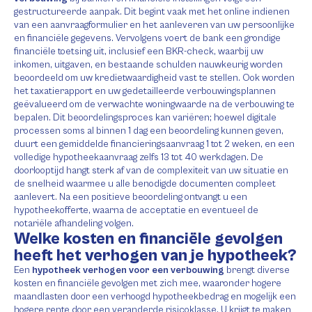
gestructureerde aanpak. Dit begint vaak met het online indienen
van een aanvraagformulier en het aanleveren van uw persoonlijke
en financiële gegevens. Vervolgens voert de bank een grondige
financiële toetsing uit, inclusief een BKR-check, waarbij uw
inkomen, uitgaven, en bestaande schulden nauwkeurig worden
beoordeeld om uw kredietwaardigheid vast te stellen. Ook worden
het taxatierapport en uw gedetailleerde verbouwingsplannen
geëvalueerd om de verwachte woningwaarde na de verbouwing te
bepalen. Dit beoordelingsproces kan variëren; hoewel digitale
processen soms al binnen 1 dag een beoordeling kunnen geven,
duurt een gemiddelde financieringsaanvraag 1 tot 2 weken, en een
volledige hypotheekaanvraag zelfs 13 tot 40 werkdagen. De
doorlooptijd hangt sterk af van de complexiteit van uw situatie en
de snelheid waarmee u alle benodigde documenten compleet
aanlevert. Na een positieve beoordeling ontvangt u een
hypotheekofferte, waarna de acceptatie en eventueel de
notariële afhandeling volgen.
Welke kosten en financiële gevolgen
heeft het verhogen van je hypotheek?
Een
hypotheek verhogen voor een verbouwing
brengt diverse
kosten en financiële gevolgen met zich mee, waaronder hogere
maandlasten door een verhoogd hypotheekbedrag en mogelijk een
hogere rente door een veranderde risicoklasse. U krijgt te maken