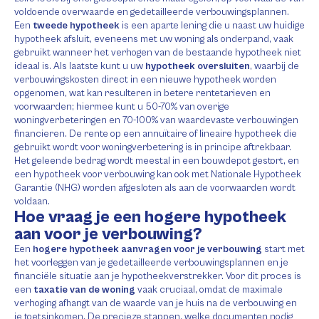
voldoende overwaarde en gedetailleerde verbouwingsplannen.
Een
tweede hypotheek
is een aparte lening die u naast uw huidige
hypotheek afsluit, eveneens met uw woning als onderpand, vaak
gebruikt wanneer het verhogen van de bestaande hypotheek niet
ideaal is. Als laatste kunt u uw
hypotheek oversluiten
, waarbij de
verbouwingskosten direct in een nieuwe hypotheek worden
opgenomen, wat kan resulteren in betere rentetarieven en
voorwaarden; hiermee kunt u 50-70% van overige
woningverbeteringen en 70-100% van waardevaste verbouwingen
financieren. De rente op een annuïtaire of lineaire hypotheek die
gebruikt wordt voor woningverbetering is in principe aftrekbaar.
Het geleende bedrag wordt meestal in een bouwdepot gestort, en
een hypotheek voor verbouwing kan ook met Nationale Hypotheek
Garantie (NHG) worden afgesloten als aan de voorwaarden wordt
voldaan.
Hoe vraag je een hogere hypotheek
aan voor je verbouwing?
Een
hogere hypotheek aanvragen voor je verbouwing
start met
het voorleggen van je gedetailleerde verbouwingsplannen en je
financiële situatie aan je hypotheekverstrekker. Voor dit proces is
een
taxatie van de woning
vaak cruciaal, omdat de maximale
verhoging afhangt van de waarde van je huis na de verbouwing en
je toetsinkomen. De precieze stappen, welke documenten nodig