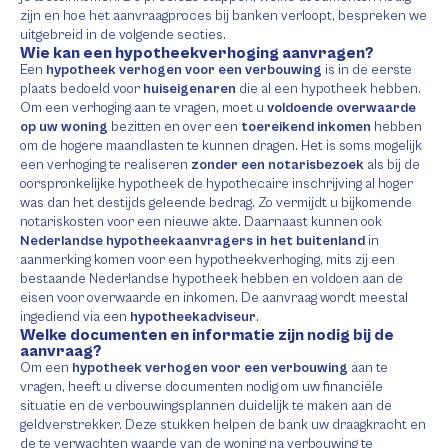
zijn en hoe het aanvraagproces bij banken verloopt, bespreken we
uitgebreid in de volgende secties.
Wie kan een hypotheekverhoging aanvragen?
Een
hypotheek verhogen voor een verbouwing
is in de eerste
plaats bedoeld voor
huiseigenaren
die al een hypotheek hebben.
Om een verhoging aan te vragen, moet u
voldoende overwaarde
op uw woning
bezitten en over een
toereikend inkomen
hebben
om de hogere maandlasten te kunnen dragen. Het is soms mogelijk
een verhoging te realiseren
zonder een notarisbezoek
als bij de
oorspronkelijke hypotheek de hypothecaire inschrijving al hoger
was dan het destijds geleende bedrag. Zo vermijdt u bijkomende
notariskosten voor een nieuwe akte. Daarnaast kunnen ook
Nederlandse hypotheekaanvragers in het buitenland
in
aanmerking komen voor een hypotheekverhoging, mits zij een
bestaande Nederlandse hypotheek hebben en voldoen aan de
eisen voor overwaarde en inkomen. De aanvraag wordt meestal
ingediend via een
hypotheekadviseur
.
Welke documenten en informatie zijn nodig bij de
aanvraag?
Om een
hypotheek verhogen voor een verbouwing
aan te
vragen, heeft u diverse documenten nodig om uw financiële
situatie en de verbouwingsplannen duidelijk te maken aan de
geldverstrekker. Deze stukken helpen de bank uw draagkracht en
de te verwachten waarde van de woning na verbouwing te