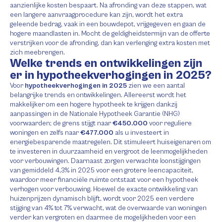
aanzienlijke kosten bespaart. Na afronding van deze stappen, wat
een langere aanvraagprocedure kan zijn, wordt het extra
geleende bedrag, vaak in een bouwdepot, vrijgegeven en gaan de
hogere maandlasten in. Mocht de geldigheidstermijn van de offerte
verstrijken voor de afronding, dan kan verlenging extra kosten met
zich meebrengen.
Welke trends en ontwikkelingen zijn
er in hypotheekverhogingen in 2025?
Voor
hypotheekverhogingen in 2025
zien we een aantal
belangrijke trends en ontwikkelingen. Allereerst wordt het
makkelijker om een hogere hypotheek te krijgen dankzij
aanpassingen in de Nationale Hypotheek Garantie (NHG)
voorwaarden; de grens stijgt naar
€450.000
voor reguliere
woningen en zelfs naar
€477.000
als u investeert in
energiebesparende maatregelen. Dit stimuleert huiseigenaren om
te investeren in duurzaamheid en vergroot de leenmogelijkheden
voor verbouwingen. Daarnaast zorgen verwachte loonstijgingen
van gemiddeld 4,3% in 2025 voor een grotere leencapaciteit,
waardoor meer financiële ruimte ontstaat voor een hypotheek
verhogen voor verbouwing. Hoewel de exacte ontwikkeling van
huizenprijzen dynamisch blijft, wordt voor 2025 een verdere
stijging van 4% tot 7% verwacht, wat de overwaarde van woningen
verder kan vergroten en daarmee de mogelijkheden voor een