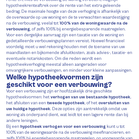
hypotheekrenteaftrek over de rente van het extra geleende
bedrag. De maximale hoogte van deze verhoging is afhankelijk van
de overwaarde op uw woning en de te verwachten waardestijging
na de verbouwing, veelal tot
100% van de woningwaarde na de
verbouwing
, of zelfs 106% bij energiebesparende maatregelen.
Voor een dergelijke aanvraag zijn een taxatie van de woning en
gedetailleerde verbouwingsplannen vereist. Hoewel financieel
voordelig, moet u wel rekening houden met de toename van uw
maandlasten en bijkomende afsluitkosten, zoals advies-, taxatie- en
eventuele notariskosten. Om die reden wordt een
hypotheekverhoging meestal alleen aangeraden voor
omvangrijkere verbouwingen, en minder voor kleine aanpassingen.
Welke hypotheekvormen zijn
geschikt voor een verbouwing?
Voor een verbouwing zijn er hoofdzakelijk drie geschikte
hypotheekvormen: het
verhogen van uw bestaande hypotheek
,
het afsluiten van een
tweede hypotheek
, of het
oversluiten van
uw huidige hypotheek
. Deze opties zijn aantrekkelijk omdat uw
woning als onderpand dient, wat leidt tot een lagere rente dan bij
andere leningen.
Bij een
hypotheek verhogen voor een verbouwing
kunt u tot
100% van de woningwaarde na de verbouwing meefinancieren, en
zelfs 106% bij energiebesparende maatregelen, op voorwaarde van