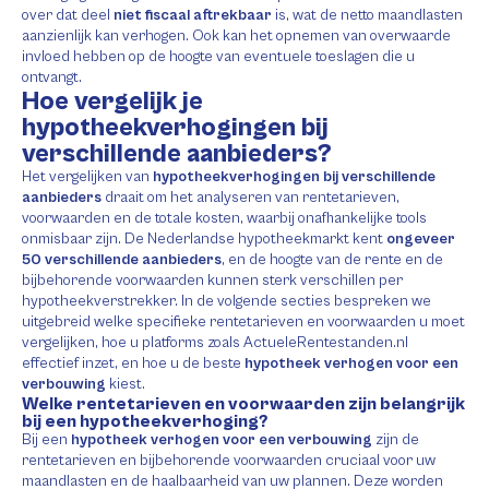
over dat deel
niet fiscaal aftrekbaar
is, wat de netto maandlasten
aanzienlijk kan verhogen. Ook kan het opnemen van overwaarde
invloed hebben op de hoogte van eventuele toeslagen die u
ontvangt.
Hoe vergelijk je
hypotheekverhogingen bij
verschillende aanbieders?
Het vergelijken van
hypotheekverhogingen bij verschillende
aanbieders
draait om het analyseren van rentetarieven,
voorwaarden en de totale kosten, waarbij onafhankelijke tools
onmisbaar zijn. De Nederlandse hypotheekmarkt kent
ongeveer
50 verschillende aanbieders
, en de hoogte van de rente en de
bijbehorende voorwaarden kunnen sterk verschillen per
hypotheekverstrekker. In de volgende secties bespreken we
uitgebreid welke specifieke rentetarieven en voorwaarden u moet
vergelijken, hoe u platforms zoals ActueleRentestanden.nl
effectief inzet, en hoe u de beste
hypotheek verhogen voor een
verbouwing
kiest.
Welke rentetarieven en voorwaarden zijn belangrijk
bij een hypotheekverhoging?
Bij een
hypotheek verhogen voor een verbouwing
zijn de
rentetarieven en bijbehorende voorwaarden cruciaal voor uw
maandlasten en de haalbaarheid van uw plannen. Deze worden