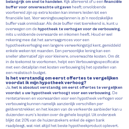
belangrijk om snel te handelen
. Kijk allereerst of u een
financiële
buffer voor onverwachte uitgaven
heeft; onvoldoende
voorbereid zijn op extra kosten kan immers leiden tot een
financiële last. Voor woningbouwplannen is zo’n noodzakelijke
buffer vaak onmisbaar. Als deze buffer niet toereikend is, kunt u
overwegen om de
hypotheek te verhogen voor de verbouwing
,
mits u voldoende overwaarde en inkomen heeft. Houd er wel
rekening mee dat het aanvraagproces voor een
hypotheekverhoging een langere verwerkingstijd kent, gemiddeld
enkele weken tot maanden. Een persoonlijke lening kan een
sneller alternatief zijn voor kleinere, onverwachte kosten. Om dit
in de toekomst te voorkomen, helpt een Verbouwingsspecificatie
met een detailplan met kosten verbouwing bij het opstellen van
een realistisch budget.
Is het verstandig om eerst offertes te vergelijken
voordat ik mijn hypotheek verhoog?
Ja,
het is absoluut verstandig om eerst offertes te vergelijken
voordat u uw hypotheek verhoogt voor een verbouwing
. De
rentetarieven en voorwaarden voor een hypotheek verhogen voor
verbouwing kunnen namelijk aanzienlijk verschillen per
geldverstrekker, en het kiezen van de verkeerde aanbieder kan u
duizenden euro’s kosten over de gehele looptijd. Uit onderzoek
blijkt dat 20% van de huizenzoekers enkel de eigen bank
raadpleegt, wat niet altijd het beste hypotheekproduct oplevert.