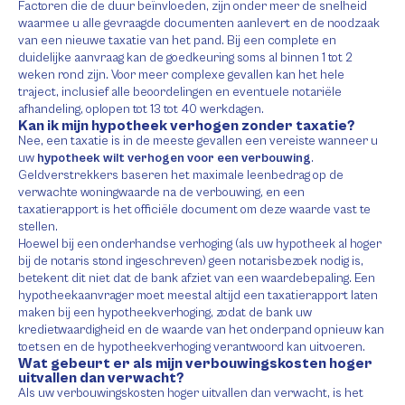
Factoren die de duur beïnvloeden, zijn onder meer de snelheid
waarmee u alle gevraagde documenten aanlevert en de noodzaak
van een nieuwe taxatie van het pand. Bij een complete en
duidelijke aanvraag kan de goedkeuring soms al binnen 1 tot 2
weken rond zijn. Voor meer complexe gevallen kan het hele
traject, inclusief alle beoordelingen en eventuele notariële
afhandeling, oplopen tot 13 tot 40 werkdagen.
Kan ik mijn hypotheek verhogen zonder taxatie?
Nee, een taxatie is in de meeste gevallen een vereiste wanneer u
uw
hypotheek wilt verhogen voor een verbouwing
.
Geldverstrekkers baseren het maximale leenbedrag op de
verwachte woningwaarde na de verbouwing, en een
taxatierapport is het officiële document om deze waarde vast te
stellen.
Hoewel bij een onderhandse verhoging (als uw hypotheek al hoger
bij de notaris stond ingeschreven) geen notarisbezoek nodig is,
betekent dit niet dat de bank afziet van een waardebepaling. Een
hypotheekaanvrager moet meestal altijd een taxatierapport laten
maken bij een hypotheekverhoging, zodat de bank uw
kredietwaardigheid en de waarde van het onderpand opnieuw kan
toetsen en de hypotheekverhoging verantwoord kan uitvoeren.
Wat gebeurt er als mijn verbouwingskosten hoger
uitvallen dan verwacht?
Als uw verbouwingskosten hoger uitvallen dan verwacht, is het