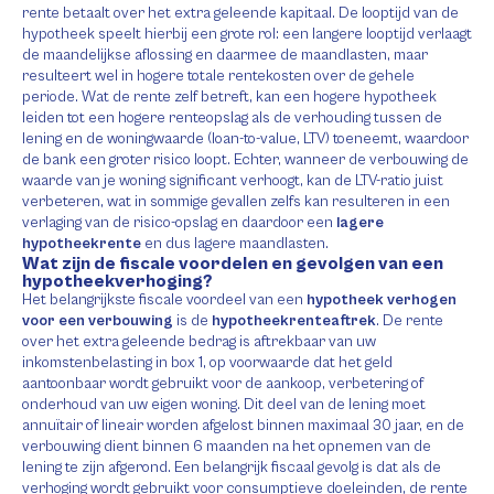
rente betaalt over het extra geleende kapitaal. De looptijd van de
hypotheek speelt hierbij een grote rol: een langere looptijd verlaagt
de maandelijkse aflossing en daarmee de maandlasten, maar
resulteert wel in hogere totale rentekosten over de gehele
periode. Wat de rente zelf betreft, kan een hogere hypotheek
leiden tot een hogere renteopslag als de verhouding tussen de
lening en de woningwaarde (loan-to-value, LTV) toeneemt, waardoor
de bank een groter risico loopt. Echter, wanneer de verbouwing de
waarde van je woning significant verhoogt, kan de LTV-ratio juist
verbeteren, wat in sommige gevallen zelfs kan resulteren in een
verlaging van de risico-opslag en daardoor een
lagere
hypotheekrente
en dus lagere maandlasten.
Wat zijn de fiscale voordelen en gevolgen van een
hypotheekverhoging?
Het belangrijkste fiscale voordeel van een
hypotheek verhogen
voor een verbouwing
is de
hypotheekrenteaftrek
. De rente
over het extra geleende bedrag is aftrekbaar van uw
inkomstenbelasting in box 1, op voorwaarde dat het geld
aantoonbaar wordt gebruikt voor de aankoop, verbetering of
onderhoud van uw eigen woning. Dit deel van de lening moet
annuïtair of lineair worden afgelost binnen maximaal 30 jaar, en de
verbouwing dient binnen 6 maanden na het opnemen van de
lening te zijn afgerond. Een belangrijk fiscaal gevolg is dat als de
verhoging wordt gebruikt voor consumptieve doeleinden, de rente