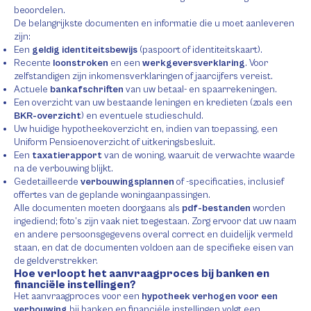
beoordelen.
De belangrijkste documenten en informatie die u moet aanleveren
zijn:
Een
geldig identiteitsbewijs
(paspoort of identiteitskaart).
Recente
loonstroken
en een
werkgeversverklaring
. Voor
zelfstandigen zijn inkomensverklaringen of jaarcijfers vereist.
Actuele
bankafschriften
van uw betaal- en spaarrekeningen.
Een overzicht van uw bestaande leningen en kredieten (zoals een
BKR-overzicht
) en eventuele studieschuld.
Uw huidige hypotheekoverzicht en, indien van toepassing, een
Uniform Pensioenoverzicht of uitkeringsbesluit.
Een
taxatierapport
van de woning, waaruit de verwachte waarde
na de verbouwing blijkt.
Gedetailleerde
verbouwingsplannen
of -specificaties, inclusief
offertes van de geplande woningaanpassingen.
Alle documenten moeten doorgaans als
pdf-bestanden
worden
ingediend; foto’s zijn vaak niet toegestaan. Zorg ervoor dat uw naam
en andere persoonsgegevens overal correct en duidelijk vermeld
staan, en dat de documenten voldoen aan de specifieke eisen van
de geldverstrekker.
Hoe verloopt het aanvraagproces bij banken en
financiële instellingen?
Het aanvraagproces voor een
hypotheek verhogen voor een
verbouwing
bij banken en financiële instellingen volgt een