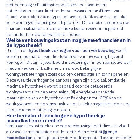
met eenmalige afsluitkosten zoals advies-, taxatie- en
notariskosten, maar kunt onder voorwaarden profiteren van
fiscale voordelen zoals hypotheekrenteaftrek over het deel dat
voor woningverbetering wordt gebruikt. De exacte invloed op uw
financiële situatie en de specifieke kosten worden uitgebreid
behandeld in de onderstaande secties.
Welke verbouwingskosten mag je meefinancieren in
de hypotheek?
U mag in de
hypotheek verhogen voor een verbouwing
vooral
kosten meefinancieren die de waarde van uw woning blijvend
verhogen. Dit zijn bijvoorbeeld investeringen in een aanbouw, een
nieuwe keuken of badkamer, maar ook belangrijke
woningverbeteringen zoals dak- of vloerisolatie en zonnepanelen.
Deze waardeverhogende aanpassingen zijn cruciaal, omdat de
maximale hypotheek wordt bepaald door de getaxeerde
woningwaarde na de verbouwing. Bij energiebesparende
maatregelen kan de hypotheek zelfs oplopen tot 106% van de
woningwaarde na de verbouwing, een unieke mogelijkheid om uw
huis toekomstbestendig te maken.
Hoe beïnvloedt een hogere hypotheek je
maandlasten en rente?
Een hogere hypotheek voor een verbouwing heeft direct invloed
op zowel je maandlasten als de rente. Allereerst
stijgen je
maandlasten
, omdat je een groter bedrag moet aflossen en meer