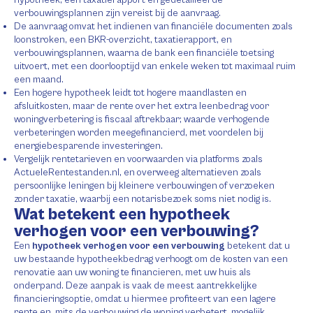
verbouwingsplannen zijn vereist bij de aanvraag.
De aanvraag omvat het indienen van financiële documenten zoals
loonstroken, een BKR-overzicht, taxatierapport, en
verbouwingsplannen, waarna de bank een financiële toetsing
uitvoert, met een doorlooptijd van enkele weken tot maximaal ruim
een maand.
Een hogere hypotheek leidt tot hogere maandlasten en
afsluitkosten, maar de rente over het extra leenbedrag voor
woningverbetering is fiscaal aftrekbaar; waarde verhogende
verbeteringen worden meegefinancierd, met voordelen bij
energiebesparende investeringen.
Vergelijk rentetarieven en voorwaarden via platforms zoals
ActueleRentestanden.nl, en overweeg alternatieven zoals
persoonlijke leningen bij kleinere verbouwingen of verzoeken
zonder taxatie, waarbij een notarisbezoek soms niet nodig is.
Wat betekent een hypotheek
verhogen voor een verbouwing?
Een
hypotheek verhogen voor een verbouwing
betekent dat u
uw bestaande hypotheekbedrag verhoogt om de kosten van een
renovatie aan uw woning te financieren, met uw huis als
onderpand. Deze aanpak is vaak de meest aantrekkelijke
financieringsoptie, omdat u hiermee profiteert van een lagere
rente en, mits de verbouwing de woning verbetert, mogelijk