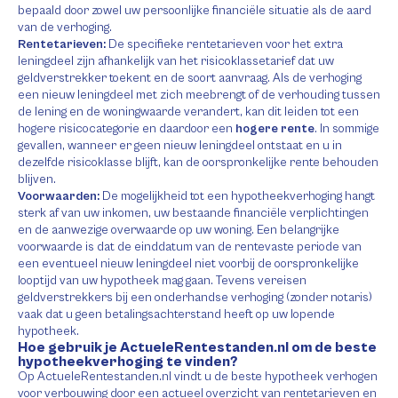
bepaald door zowel uw persoonlijke financiële situatie als de aard
van de verhoging.
Rentetarieven:
De specifieke rentetarieven voor het extra
leningdeel zijn afhankelijk van het risicoklassetarief dat uw
geldverstrekker toekent en de soort aanvraag. Als de verhoging
een nieuw leningdeel met zich meebrengt of de verhouding tussen
de lening en de woningwaarde verandert, kan dit leiden tot een
hogere risicocategorie en daardoor een
hogere rente
. In sommige
gevallen, wanneer er geen nieuw leningdeel ontstaat en u in
dezelfde risicoklasse blijft, kan de oorspronkelijke rente behouden
blijven.
Voorwaarden:
De mogelijkheid tot een hypotheekverhoging hangt
sterk af van uw inkomen, uw bestaande financiële verplichtingen
en de aanwezige overwaarde op uw woning. Een belangrijke
voorwaarde is dat de einddatum van de rentevaste periode van
een eventueel nieuw leningdeel niet voorbij de oorspronkelijke
looptijd van uw hypotheek mag gaan. Tevens vereisen
geldverstrekkers bij een onderhandse verhoging (zonder notaris)
vaak dat u geen betalingsachterstand heeft op uw lopende
hypotheek.
Hoe gebruik je ActueleRentestanden.nl om de beste
hypotheekverhoging te vinden?
Op ActueleRentestanden.nl vindt u de beste hypotheek verhogen
voor verbouwing door een actueel overzicht van rentetarieven en