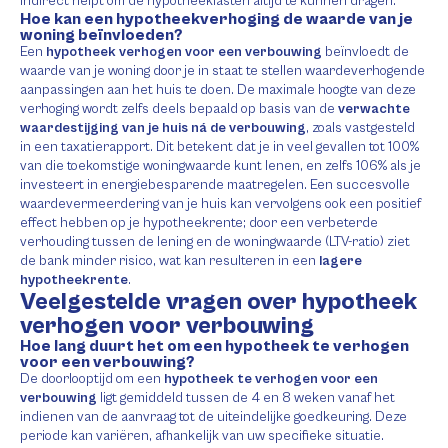
indirect helpt om de hypotheeklasten altijd te kunnen dragen.
Hoe kan een hypotheekverhoging de waarde van je
woning beïnvloeden?
Een
hypotheek verhogen voor een verbouwing
beïnvloedt de
waarde van je woning door je in staat te stellen waardeverhogende
aanpassingen aan het huis te doen. De maximale hoogte van deze
verhoging wordt zelfs deels bepaald op basis van de
verwachte
waardestijging van je huis ná de verbouwing
, zoals vastgesteld
in een taxatierapport. Dit betekent dat je in veel gevallen tot 100%
van die toekomstige woningwaarde kunt lenen, en zelfs 106% als je
investeert in energiebesparende maatregelen. Een succesvolle
waardevermeerdering van je huis kan vervolgens ook een positief
effect hebben op je hypotheekrente; door een verbeterde
verhouding tussen de lening en de woningwaarde (LTV-ratio) ziet
de bank minder risico, wat kan resulteren in een
lagere
hypotheekrente
.
Veelgestelde vragen over hypotheek
verhogen voor verbouwing
Hoe lang duurt het om een hypotheek te verhogen
voor een verbouwing?
De doorlooptijd om een
hypotheek te verhogen voor een
verbouwing
ligt gemiddeld tussen de 4 en 8 weken vanaf het
indienen van de aanvraag tot de uiteindelijke goedkeuring. Deze
periode kan variëren, afhankelijk van uw specifieke situatie.