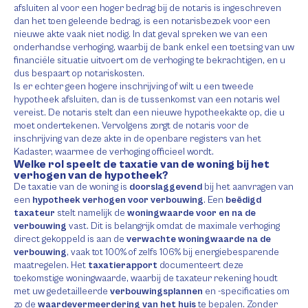
afsluiten al voor een hoger bedrag bij de notaris is ingeschreven
dan het toen geleende bedrag, is een notarisbezoek voor een
nieuwe akte vaak niet nodig. In dat geval spreken we van een
onderhandse verhoging, waarbij de bank enkel een toetsing van uw
financiële situatie uitvoert om de verhoging te bekrachtigen, en u
dus bespaart op notariskosten.
Is er echter geen hogere inschrijving of wilt u een tweede
hypotheek afsluiten, dan is de tussenkomst van een notaris wel
vereist. De notaris stelt dan een nieuwe hypotheekakte op, die u
moet ondertekenen. Vervolgens zorgt de notaris voor de
inschrijving van deze akte in de openbare registers van het
Kadaster, waarmee de verhoging officieel wordt.
Welke rol speelt de taxatie van de woning bij het
verhogen van de hypotheek?
De taxatie van de woning is
doorslaggevend
bij het aanvragen van
een
hypotheek verhogen voor verbouwing
. Een
beëdigd
taxateur
stelt namelijk de
woningwaarde voor en na de
verbouwing
vast. Dit is belangrijk omdat de maximale verhoging
direct gekoppeld is aan de
verwachte woningwaarde na de
verbouwing
, vaak tot 100% of zelfs 106% bij energiebesparende
maatregelen. Het
taxatierapport
documenteert deze
toekomstige woningwaarde, waarbij de taxateur rekening houdt
met uw gedetailleerde
verbouwingsplannen
en -specificaties om
zo de
waardevermeerdering van het huis
te bepalen. Zonder