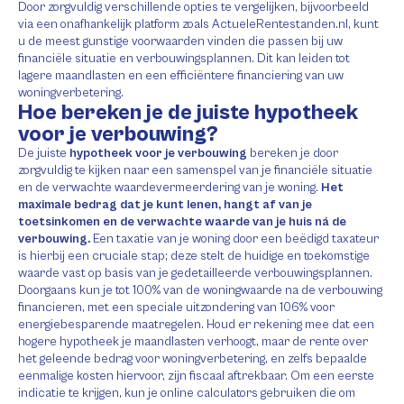
Door zorgvuldig verschillende opties te vergelijken, bijvoorbeeld
via een onafhankelijk platform zoals ActueleRentestanden.nl, kunt
u de meest gunstige voorwaarden vinden die passen bij uw
financiële situatie en verbouwingsplannen. Dit kan leiden tot
lagere maandlasten en een efficiëntere financiering van uw
woningverbetering.
Hoe bereken je de juiste hypotheek
voor je verbouwing?
De juiste
hypotheek voor je verbouwing
bereken je door
zorgvuldig te kijken naar een samenspel van je financiële situatie
en de verwachte waardevermeerdering van je woning.
Het
maximale bedrag dat je kunt lenen, hangt af van je
toetsinkomen en de verwachte waarde van je huis ná de
verbouwing.
Een taxatie van je woning door een beëdigd taxateur
is hierbij een cruciale stap; deze stelt de huidige en toekomstige
waarde vast op basis van je gedetailleerde verbouwingsplannen.
Doorgaans kun je tot 100% van de woningwaarde na de verbouwing
financieren, met een speciale uitzondering van 106% voor
energiebesparende maatregelen. Houd er rekening mee dat een
hogere hypotheek je maandlasten verhoogt, maar de rente over
het geleende bedrag voor woningverbetering, en zelfs bepaalde
eenmalige kosten hiervoor, zijn fiscaal aftrekbaar. Om een eerste
indicatie te krijgen, kun je online calculators gebruiken die om