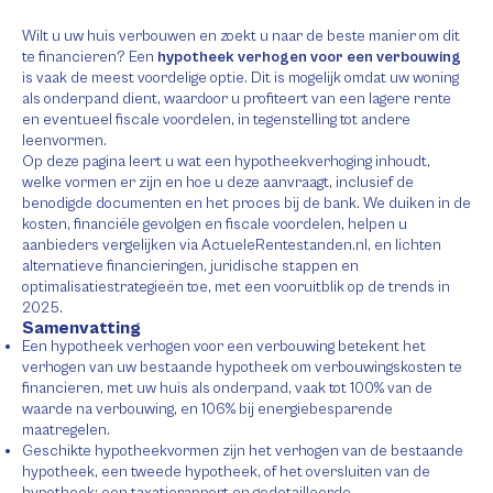
Wilt u uw huis verbouwen en zoekt u naar de beste manier om dit
te financieren? Een
hypotheek verhogen voor een verbouwing
is vaak de meest voordelige optie. Dit is mogelijk omdat uw woning
als onderpand dient, waardoor u profiteert van een lagere rente
en eventueel fiscale voordelen, in tegenstelling tot andere
leenvormen.
Op deze pagina leert u wat een hypotheekverhoging inhoudt,
welke vormen er zijn en hoe u deze aanvraagt, inclusief de
benodigde documenten en het proces bij de bank. We duiken in de
kosten, financiële gevolgen en fiscale voordelen, helpen u
aanbieders vergelijken via ActueleRentestanden.nl, en lichten
alternatieve financieringen, juridische stappen en
optimalisatiestrategieën toe, met een vooruitblik op de trends in
2025.
Samenvatting
Een hypotheek verhogen voor een verbouwing betekent het
verhogen van uw bestaande hypotheek om verbouwingskosten te
financieren, met uw huis als onderpand, vaak tot 100% van de
waarde na verbouwing, en 106% bij energiebesparende
maatregelen.
Geschikte hypotheekvormen zijn het verhogen van de bestaande
hypotheek, een tweede hypotheek, of het oversluiten van de
hypotheek; een taxatierapport en gedetailleerde