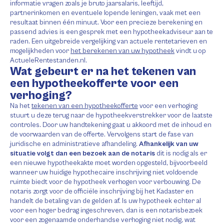
informatie vragen zoals je bruto jaarsalaris, leeftijd,
partnerinkomen en eventuele lopende leningen, vaak met een
resultaat binnen één minuut. Voor een precieze berekening en
passend advies is een gesprek met een hypotheekadviseur aan te
raden. Een uitgebreide vergelijking van actuele rentetarieven en
mogelijkheden voor
het berekenen van uw hypotheek
vindt u op
ActueleRentestanden.nl.
Wat gebeurt er na het tekenen van
een hypotheekofferte voor een
verhoging?
Na het
tekenen van een hypotheekofferte
voor een verhoging
stuurt u deze terug naar de hypotheekverstrekker voor de laatste
controles. Door uw handtekening gaat u akkoord met de inhoud en
de voorwaarden van de offerte. Vervolgens start de fase van
juridische en administratieve afhandeling.
Afhankelijk van uw
situatie volgt dan een bezoek aan de notaris
dit is nodig als er
een nieuwe hypotheekakte moet worden opgesteld, bijvoorbeeld
wanneer uw huidige hypothecaire inschrijving niet voldoende
ruimte biedt voor de hypotheek verhogen voor verbouwing. De
notaris zorgt voor de officiële inschrijving bij het Kadaster en
handelt de betaling van de gelden af. Is uw hypotheek echter al
voor een hoger bedrag ingeschreven, dan is een notarisbezoek
voor een zogenaamde onderhandse verhoging niet nodig, wat