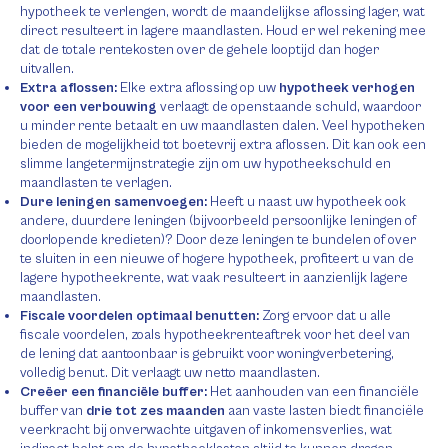
hypotheek te verlengen, wordt de maandelijkse aflossing lager, wat
direct resulteert in lagere maandlasten. Houd er wel rekening mee
dat de totale rentekosten over de gehele looptijd dan hoger
uitvallen.
Extra aflossen:
Elke extra aflossing op uw
hypotheek verhogen
voor een verbouwing
verlaagt de openstaande schuld, waardoor
u minder rente betaalt en uw maandlasten dalen. Veel hypotheken
bieden de mogelijkheid tot boetevrij extra aflossen. Dit kan ook een
slimme langetermijnstrategie zijn om uw hypotheekschuld en
maandlasten te verlagen.
Dure leningen samenvoegen:
Heeft u naast uw hypotheek ook
andere, duurdere leningen (bijvoorbeeld persoonlijke leningen of
doorlopende kredieten)? Door deze leningen te bundelen of over
te sluiten in een nieuwe of hogere hypotheek, profiteert u van de
lagere hypotheekrente, wat vaak resulteert in aanzienlijk lagere
maandlasten.
Fiscale voordelen optimaal benutten:
Zorg ervoor dat u alle
fiscale voordelen, zoals hypotheekrenteaftrek voor het deel van
de lening dat aantoonbaar is gebruikt voor woningverbetering,
volledig benut. Dit verlaagt uw netto maandlasten.
Creëer een financiële buffer:
Het aanhouden van een financiële
buffer van
drie tot zes maanden
aan vaste lasten biedt financiële
veerkracht bij onverwachte uitgaven of inkomensverlies, wat