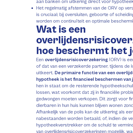
aan banken om uitkering direct voor hypotheek
Het regelmatig afstemmen van de ORV op veran
is cruciaal; bij oversluiten, geboorte of schei
worden om continuïteit en optimale bescherm
Wat is een
overlijdensrisicove
hoe beschermt het 
Een
overlijdensrisicoverzekering
(ORV) is een
of dat van een verzekerde partner, tijdens de
uitkeert.
De primaire functie van een overlijd
hypotheek is het financieel beschermen van
hen in staat om de resterende hypotheekschuld (
lossen, wat voorkomt dat zij in financiële pr
gedwongen moeten verkopen. Dit zorgt voor fin
dierbaren in hun huis kunnen blijven wonen zo
Afhankelijk van de polis kan de uitkering als e
nabestaanden worden betaald, of, indien de ve
hypotheekverstrekker om de schuld te verminde
van overlijdensrisicoverzekeringen mogelijk, wa