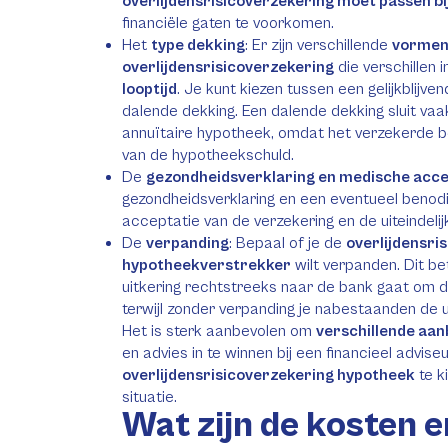
overlijdensrisicoverzekering moet passen 
financiële gaten te voorkomen.
Het
type dekking
: Er zijn verschillende
vormen
overlijdensrisicoverzekering
die verschillen 
looptijd
. Je kunt kiezen tussen een gelijkblijven
dalende dekking. Een dalende dekking sluit vaak
annuïtaire hypotheek, omdat het verzekerde 
van de hypotheekschuld.
De
gezondheidsverklaring en medische acce
gezondheidsverklaring en een eventueel benod
acceptatie van de verzekering en de uiteindeli
De
verpanding
: Bepaal of je de
overlijdensri
hypotheekverstrekker
wilt verpanden. Dit bet
uitkering rechtstreeks naar de bank gaat om d
terwijl zonder verpanding je nabestaanden de u
Het is sterk aanbevolen om
verschillende aan
en advies in te winnen bij een financieel advise
overlijdensrisicoverzekering hypotheek
te k
situatie.
Wat zijn de kosten 