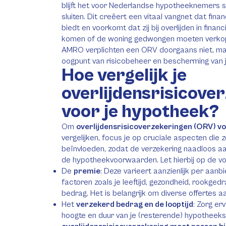
blijft het voor Nederlandse hypotheeknemers s
sluiten. Dit creëert een vitaal vangnet dat fi
biedt en voorkomt dat zij bij overlijden in fin
komen of de woning gedwongen moeten verkop
AMRO verplichten een ORV doorgaans niet, maa
oogpunt van risicobeheer en bescherming van j
Hoe vergelijk je
overlijdensrisicove
voor je hypotheek?
Om
overlijdensrisicoverzekeringen (ORV) vo
vergelijken, focus je op cruciale aspecten die 
beïnvloeden, zodat de verzekering naadloos aans
de hypotheekvoorwaarden. Let hierbij op de vo
De
premie
: Deze varieert aanzienlijk per aan
factoren zoals je leeftijd, gezondheid, rookge
bedrag. Het is belangrijk om diverse offertes aa
Het
verzekerd bedrag en de looptijd
: Zorg er
hoogte en duur van je (resterende) hypotheeks