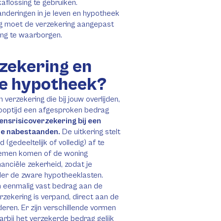
aflossing te gebruiken.
deringen in je leven en hypotheek
ding moet de verzekering aangepast
ing te waarborgen.
rzekering en
je hypotheek?
 verzekering die bij jouw overlijden,
 looptijd een afgesproken bedrag
ensrisicoverzekering bij een
 je nabestaanden.
De uitkering stelt
gedeeltelijk of volledig) af te
oblemen komen of de woning
anciële zekerheid, zodat je
nder de zware hypotheeklasten.
en eenmalig vast bedrag aan de
rzekering is verpand, direct aan de
ren. Er zijn verschillende vormen
arbij het verzekerde bedrag gelijk