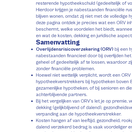
resterende hypotheekschuld (gedeeltelijk of vo
Hierdoor krijgen je nabestaanden financiële rust
blijven wonen, omdat zij niet met de volledige h
deze pagina ontdek je precies wat een ORV inh
beschermt, welke voordelen het biedt, wanneer h
en wat de kosten, dekking en juridische aspecte
Samenvatting
Overlijdensrisicoverzekering (ORV)
bij een 
nabestaanden financieel door bij overlijden h
geheel of gedeeltelijk af te lossen, waardoor zi
zonder financiële problemen.
Hoewel niet wettelijk verplicht, wordt een ORV
hypotheekverstrekkers bij hypotheken boven
gezamenlijke hypotheken, of bij senioren en die
achterblijvende partners.
Bij het vergelijken van ORV’s let je op premie, 
dekking (gelijkblijvend of dalend), gezondheidsv
verpanding aan de hypotheekverstrekker.
Kosten hangen af van leeftijd, gezondheid, ro
dalend verzekerd bedrag is vaak voordeliger 