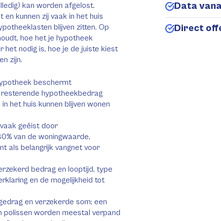
Data van
lledig) kan worden afgelost.
 en kunnen zij vaak in het huis
ypotheeklasten blijven zitten. Op
Direct of
oudt, hoe het je hypotheek
et nodig is, hoe je de juiste kiest
n zijn.
hypotheek beschermt
et resterende hypotheekbedrag
j in het huis kunnen blijven wonen
 vaak geëist door
 80% van de woningwaarde,
nt als belangrijk vangnet voor
verzekerd bedrag en looptijd, type
erklaring en de mogelijkheid tot
okgedrag en verzekerde som; een
en polissen worden meestal verpand