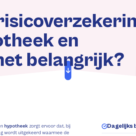
risicoverzekeri
otheek en
et belangrijk?
Dagelijks 
en
hypotheek
zorgt ervoor dat, bij
drag wordt uitgekeerd waarmee de