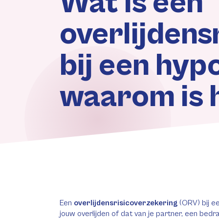
Wat is een
overlijdens
bij een hyp
waarom is h
Een
overlijdensrisicoverzekering
(ORV) bij e
jouw overlijden of dat van je partner, een be