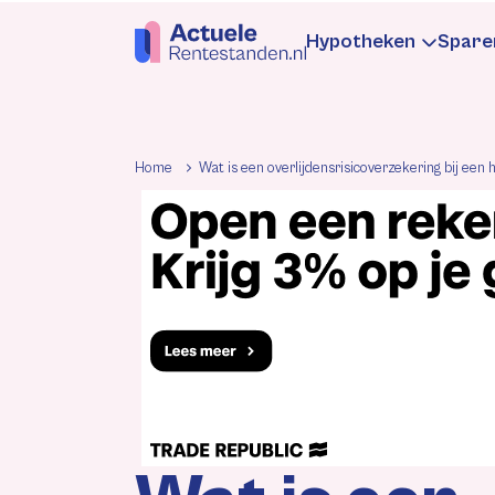
Hypotheken
Spare
Hypotheekren
Sp
Home
Wat is een overlijdensrisicoverzekering bij een
Informatie
In
Hypotheek be
Be
Rentewijzigin
Re