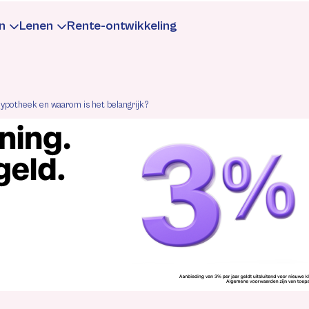
n
Lenen
Rente-ontwikkeling
te
aarrente
Leningrente
 hypotheek en waarom is het belangrijk?
formatie
Informatie
rekenen
rekenen
Berekenen
gen
ntewijzigingen
Rentewijzigingen