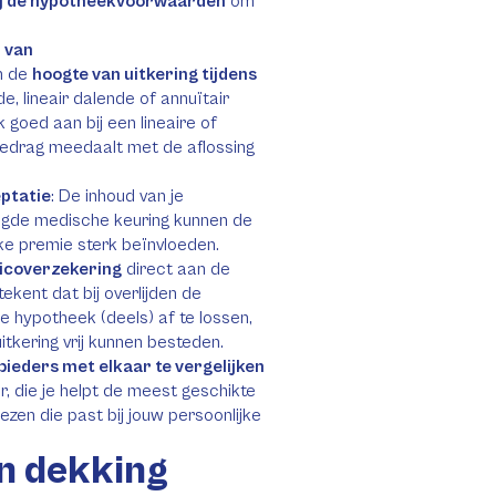
bij de hypotheekvoorwaarden
om
 van
in de
hoogte van uitkering tijdens
de, lineair dalende of annuïtair
 goed aan bij een lineaire of
bedrag meedaalt met de aflossing
ptatie
: De inhoud van je
igde medische keuring kunnen de
jke premie sterk beïnvloeden.
sicoverzekering
direct aan de
ekent dat bij overlijden de
e hypotheek (deels) af te lossen,
itkering vrij kunnen besteden.
bieders met elkaar te vergelijken
ur, die je helpt de meest geschikte
iezen die past bij jouw persoonlijke
en dekking