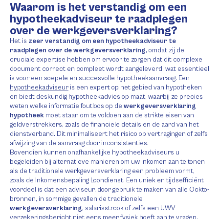
Waarom is het verstandig om een
hypotheekadviseur te raadplegen
over de werkgeversverklaring?
Het is
zeer verstandig om een hypotheekadviseur te
raadplegen over de werkgeversverklaring
, omdat zij de
cruciale expertise hebben om ervoor te zorgen dat dit complexe
document correct en compleet wordt aangeleverd, wat essentieel
is voor een soepele en succesvolle hypotheekaanvraag. Een
hypotheekadviseur
is een expert op het gebied van hypotheken
en biedt deskundig hypotheekadvies op maat, waarbij ze precies
weten welke informatie foutloos op de
werkgeversverklaring
hypotheek
moet staan om te voldoen aan de strikte eisen van
geldverstrekkers, zoals de financiële details en de aard van het
dienstverband. Dit minimaliseert het risico op vertragingen of zelfs
afwijzing van de aanvraag door inconsistenties.
Bovendien kunnen onafhankelijke hypotheekadviseurs u
begeleiden bij alternatieve manieren om uw inkomen aan te tonen
als de traditionele werkgeversverklaring een probleem vormt,
zoals de Inkomensbepaling Loondienst. Een uniek en tijdsefficiënt
voordeel is dat een adviseur, door gebruik te maken van alle Ockto-
bronnen, in sommige gevallen de traditionele
werkgeversverklaring
, salarisstrook of zelfs een UWV-
verzekeringsbericht niet eens meer fysiek hoeft aan te vragen,