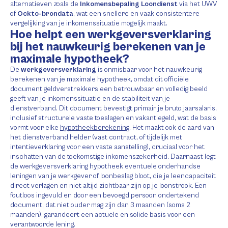
alternatieven zoals de
Inkomensbepaling Loondienst
via het UWV
of
Ockto-brondata
, wat een snellere en vaak consistentere
vergelijking van je inkomenssituatie mogelijk maakt.
Hoe helpt een werkgeversverklaring
bij het nauwkeurig berekenen van je
maximale hypotheek?
De
werkgeversverklaring
is onmisbaar voor het nauwkeurig
berekenen van je maximale hypotheek, omdat dit officiële
document geldverstrekkers een betrouwbaar en volledig beeld
geeft van je inkomenssituatie en de stabiliteit van je
dienstverband. Dit document bevestigt primair je bruto jaarsalaris,
inclusief structurele vaste toeslagen en vakantiegeld, wat de basis
vormt voor elke
hypotheekberekening
. Het maakt ook de aard van
het dienstverband helder (vast contract, of tijdelijk met
intentieverklaring voor een vaste aanstelling), cruciaal voor het
inschatten van de toekomstige inkomenszekerheid. Daarnaast legt
de werkgeversverklaring hypotheek eventuele onderhandse
leningen van je werkgever of loonbeslag bloot, die je leencapaciteit
direct verlagen en niet altijd zichtbaar zijn op je loonstrook. Een
foutloos ingevuld en door een bevoegd persoon ondertekend
document, dat niet ouder mag zijn dan 3 maanden (soms 2
maanden), garandeert een actuele en solide basis voor een
verantwoorde lening.