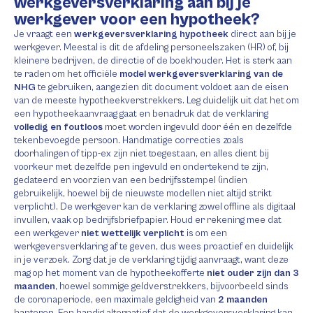
werkgeversverklaring aan bij je
werkgever voor een hypotheek?
Je vraagt een
werkgeversverklaring hypotheek
direct aan bij je
werkgever. Meestal is dit de afdeling personeelszaken (HR) of, bij
kleinere bedrijven, de directie of de boekhouder. Het is sterk aan
te raden om het officiële
model werkgeversverklaring van de
NHG
te gebruiken, aangezien dit document voldoet aan de eisen
van de meeste hypotheekverstrekkers. Leg duidelijk uit dat het om
een hypotheekaanvraag gaat en benadruk dat de verklaring
volledig en foutloos
moet worden ingevuld door één en dezelfde
tekenbevoegde persoon. Handmatige correcties zoals
doorhalingen of tipp-ex zijn niet toegestaan, en alles dient bij
voorkeur met dezelfde pen ingevuld en ondertekend te zijn,
gedateerd en voorzien van een bedrijfsstempel (indien
gebruikelijk, hoewel bij de nieuwste modellen niet altijd strikt
verplicht). De werkgever kan de verklaring zowel offline als digitaal
invullen, vaak op bedrijfsbriefpapier. Houd er rekening mee dat
een werkgever
niet wettelijk verplicht
is om een
werkgeversverklaring af te geven, dus wees proactief en duidelijk
in je verzoek. Zorg dat je de verklaring tijdig aanvraagt, want deze
mag op het moment van de hypotheekofferte
niet ouder zijn dan 3
maanden
, hoewel sommige geldverstrekkers, bijvoorbeeld sinds
de coronaperiode, een maximale geldigheid van
2 maanden