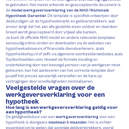
te gebruiken. Het meest erkende en geaccepteerde document is
de
model werkgeversverklaring van de NHG (Nationale
Hypotheek Garantie)
. Dit template is specifiek ontworpen door
deskundigen uit de hypotheekmarkt en geldverstrekkers, wat
ervoor zorgt dat het aan alle gestelde eisen voldoet en daardoor
breed wordt geaccepteerd door vrijwel alle banken.
Je kunt dit officiële NHG-model en andere relevante templates
eenvoudig online vinden en downloaden via de websites van
hypotheekadviseurs of financiële dienstverleners, zoals
Hypotheekshop.nl of zelfs via algemene voorbeeldenwebsites zoals
TopVoorbeelden.com. Hoewel de formele invulling en
ondertekening door een bevoegd persoon van je werkgever moet
gebeuren, kan het aanleveren van het correcte template door
jouzelf het proces aanzienlijk versnellen en de kans op
vertragingen door onvolledigheden minimaliseren.
Veelgestelde vragen over de
werkgeversverklaring voor een
hypotheek
Hoe lang is een werkgeversverklaring geldig voor
een hypotheek?
De geldigheidsduur van een
werkgeversverklaring
voor een
hypotheek is doorgaans
maximaal 3 maanden
. Het is echter
essentieel om te weten dat sommige geldverstrekkers, vooral