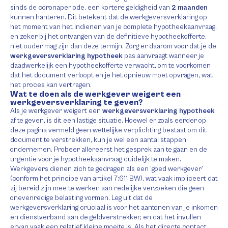
sinds de coronaperiode, een kortere geldigheid van
2 maanden
kunnen hanteren. Dit betekent dat de werkgeversverklaring op
het moment van het indienen van je complete hypotheekaanvraag,
en zeker bij het ontvangen van de definitieve hypotheekofferte,
niet ouder mag zijn dan deze termijn. Zorg er daarom voor dat je de
werkgeversverklaring hypotheek
pas aanvraagt wanneer je
daadwerkelijk een hypotheekofferte verwacht, om te voorkomen
dat het document verloopt en je het opnieuw moet opvragen, wat
het proces kan vertragen.
Wat te doen als de werkgever weigert een
werkgeversverklaring te geven?
Als je werkgever weigert een
werkgeversverklaring hypotheek
af te geven, is dit een lastige situatie. Hoewel er zoals eerder op
deze pagina vermeld geen wettelijke verplichting bestaat om dit
document te verstrekken, kun je wel een aantal stappen
ondernemen. Probeer allereerst het gesprek aan te gaan en de
urgentie voor je hypotheekaanvraag duidelijk te maken.
Werkgevers dienen zich te gedragen als een ‘goed werkgever’
(conform het principe van artikel 7:611 BW), wat vaak impliceert dat
zij bereid zijn mee te werken aan redelijke verzoeken die geen
onevenredige belasting vormen. Leg uit dat de
werkgeversverklaring cruciaal is voor het aantonen van je inkomen
en dienstverband aan de geldverstrekker, en dat het invullen
ervan vaak een relatief kleine moeite is. Als het directe contact