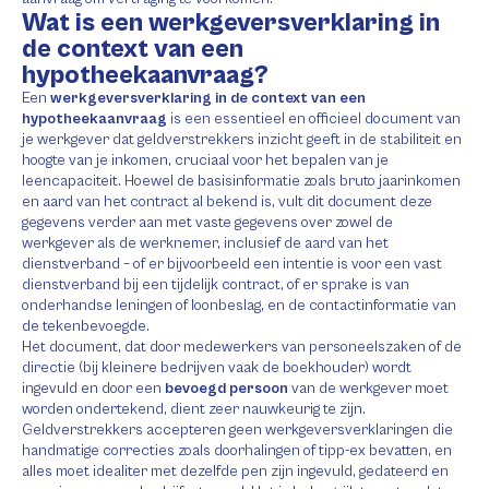
Wat is een werkgeversverklaring in
de context van een
hypotheekaanvraag?
Een
werkgeversverklaring in de context van een
hypotheekaanvraag
is een essentieel en officieel document van
je werkgever dat geldverstrekkers inzicht geeft in de stabiliteit en
hoogte van je inkomen, cruciaal voor het bepalen van je
leencapaciteit. Hoewel de basisinformatie zoals bruto jaarinkomen
en aard van het contract al bekend is, vult dit document deze
gegevens verder aan met vaste gegevens over zowel de
werkgever als de werknemer, inclusief de aard van het
dienstverband – of er bijvoorbeeld een intentie is voor een vast
dienstverband bij een tijdelijk contract, of er sprake is van
onderhandse leningen of loonbeslag, en de contactinformatie van
de tekenbevoegde.
Het document, dat door medewerkers van personeelszaken of de
directie (bij kleinere bedrijven vaak de boekhouder) wordt
ingevuld en door een
bevoegd persoon
van de werkgever moet
worden ondertekend, dient zeer nauwkeurig te zijn.
Geldverstrekkers accepteren geen werkgeversverklaringen die
handmatige correcties zoals doorhalingen of tipp-ex bevatten, en
alles moet idealiter met dezelfde pen zijn ingevuld, gedateerd en