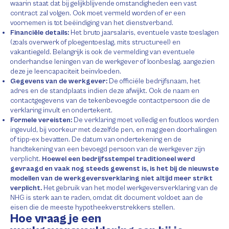
waarin staat dat bij gelijkblijvende omstandigheden een vast
contract zal volgen. Ook moet vermeld worden of er een
voornemen is tot beëindiging van het dienstverband.
Financiële details:
Het bruto jaarsalaris, eventuele vaste toeslagen
(zoals overwerk of ploegentoeslag, mits structureel) en
vakantiegeld. Belangrijk is ook de vermelding van eventuele
onderhandse leningen van de werkgever of loonbeslag, aangezien
deze je leencapaciteit beïnvloeden.
Gegevens van de werkgever:
De officiële bedrijfsnaam, het
adres en de standplaats indien deze afwijkt. Ook de naam en
contactgegevens van de tekenbevoegde contactpersoon die de
verklaring invult en ondertekent.
Formele vereisten:
De verklaring moet volledig en foutloos worden
ingevuld, bij voorkeur met dezelfde pen, en mag geen doorhalingen
of tipp-ex bevatten. De datum van ondertekening en de
handtekening van een bevoegd persoon van de werkgever zijn
verplicht.
Hoewel een bedrijfsstempel traditioneel werd
gevraagd en vaak nog steeds gewenst is, is het bij de nieuwste
modellen van de werkgeversverklaring niet altijd meer strikt
verplicht.
Het gebruik van het model werkgeversverklaring van de
NHG is sterk aan te raden, omdat dit document voldoet aan de
eisen die de meeste hypotheekverstrekkers stellen.
Hoe vraag je een