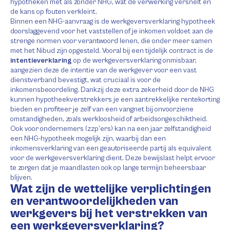
hypotheken mét als zonder NHG, wat de verwerking versnelt en
de kans op fouten verkleint.
Binnen een NHG-aanvraag is de werkgeversverklaring hypotheek
doorslaggevend voor het vaststellen of je inkomen voldoet aan de
strenge normen voor verantwoord lenen, die onder meer samen
met het Nibud zijn opgesteld. Vooral bij een tijdelijk contract is de
intentieverklaring
op de werkgeversverklaring onmisbaar,
aangezien deze de intentie van de werkgever voor een vast
dienstverband bevestigt, wat cruciaal is voor de
inkomensbeoordeling. Dankzij deze extra zekerheid door de NHG
kunnen hypotheekverstrekkers je een aantrekkelijke rentekorting
bieden en profiteer je zelf van een vangnet bij onvoorziene
omstandigheden, zoals werkloosheid of arbeidsongeschiktheid.
Ook voor ondernemers (zzp’ers) kan na een jaar zelfstandigheid
een NHG-hypotheek mogelijk zijn, waarbij dan een
inkomensverklaring van een geautoriseerde partij als equivalent
voor de werkgeversverklaring dient. Deze bewijslast helpt ervoor
te zorgen dat je maandlasten ook op lange termijn beheersbaar
blijven.
Wat zijn de wettelijke verplichtingen
en verantwoordelijkheden van
werkgevers bij het verstrekken van
een werkgeversverklaring?