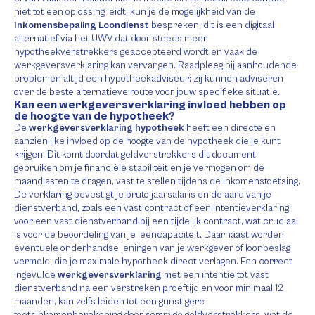
niet tot een oplossing leidt, kun je de mogelijkheid van de
Inkomensbepaling Loondienst
bespreken; dit is een digitaal
alternatief via het UWV dat door steeds meer
hypotheekverstrekkers geaccepteerd wordt en vaak de
werkgeversverklaring kan vervangen. Raadpleeg bij aanhoudende
problemen altijd een hypotheekadviseur; zij kunnen adviseren
over de beste alternatieve route voor jouw specifieke situatie.
Kan een werkgeversverklaring invloed hebben op
de hoogte van de hypotheek?
De
werkgeversverklaring hypotheek
heeft een directe en
aanzienlijke invloed op de hoogte van de hypotheek die je kunt
krijgen. Dit komt doordat geldverstrekkers dit document
gebruiken om je financiële stabiliteit en je vermogen om de
maandlasten te dragen, vast te stellen tijdens de inkomenstoetsing.
De verklaring bevestigt je bruto jaarsalaris en de aard van je
dienstverband, zoals een vast contract of een intentieverklaring
voor een vast dienstverband bij een tijdelijk contract, wat cruciaal
is voor de beoordeling van je leencapaciteit. Daarnaast worden
eventuele onderhandse leningen van je werkgever of loonbeslag
vermeld, die je maximale hypotheek direct verlagen. Een correct
ingevulde
werkgeversverklaring
met een intentie tot vast
dienstverband na een verstreken proeftijd en voor minimaal 12
maanden, kan zelfs leiden tot een gunstigere