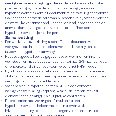
werkgeversverklaring hypotheek
. Je leert welke informatie
precies nodig is, hoe je deze correct aanvraagt, en waarom
hypotheekverstrekkers dit document zo nauwkeurig controleren.
Ook behandelen we de rol ervan bij specifieke hypotheekvormen,
de wettelijke verantwoordelijkheden, en vind je voorbeelden en
antwoorden op veelgestelde vragen, inclusief hoe een
hypotheekadviseur je kan helpen.
Samenvatting
Een werkgeversverklaring is een officieel document van de
werkgever dat inkomen en dienstverband bevestigt en essentieel
is voor een hypotheekaanvraag.
Het bevat gedetailleerde gegevens over werknemer, inkomen,
werkgever en moet foutloos, recent (maximaal 2-3 maanden oud)
en ondertekend zijn, bij voorkeur volgens het NHG-model.
Hypotheekverstrekkers gebruiken de verklaring om financiële
stabiliteit te beoordelen, leencapaciteit te bepalen en eventuele
verborgen schulden te achterhalen.
Voor specifieke hypotheken zoals NHG is een correcte
werkgeversverklaring verplicht, waarbij de intentie tot vast
dienstverband belangrijk is bij tijdelijke contracten.
Bij problemen met verkrijgen of invullen kan een
hypotheekadviseur helpen met alternatieven zoals de
Inkomensbepaling Loondienst en zorgen voor een correcte
aanvraag om vertraging te voorkomen.