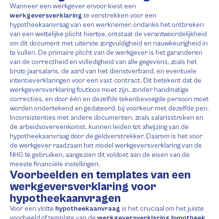
Wanneer een werkgever ervoor kiest een
werkgeversverklaring
te verstrekken voor een
hypotheekaanvraag van een werknemer, ondanks het ontbreken
van een wettelijke plicht hiertoe, ontstaat de verantwoordelijkheid
om dit document met uiterste zorgvuldigheid en nauwkeurigheid in
te vullen. De primaire plicht van de werkgever is het garanderen
van de correctheid en volledigheid van alle gegevens, zoals het
bruto jaarsalaris, de aard van het dienstverband, en eventuele
intentieverklaringen voor een vast contract. Dit betekent dat de
werkgeversverklaring foutloos moet zijn, zonder handmatige
correcties, en door één en dezelfde tekenbevoegde persoon moet
worden ondertekend en gedateerd, bij voorkeur met dezelfde pen.
Inconsistenties met andere documenten, zoals salarisstroken en
de arbeidsovereenkomst, kunnen leiden tot afwijzing van de
hypotheekaanvraag door de geldverstrekker. Daarom is het voor
de werkgever raadzaam het model werkgeversverklaring van de
NHG te gebruiken, aangezien dit voldoet aan de eisen van de
meeste financiële instellingen.
Voorbeelden en templates van een
werkgeversverklaring voor
hypotheekaanvragen
Voor een vlotte
hypotheekaanvraag
is het cruciaal om het juiste
voorbeeld of template van de
werkgeversverklaring hypotheek