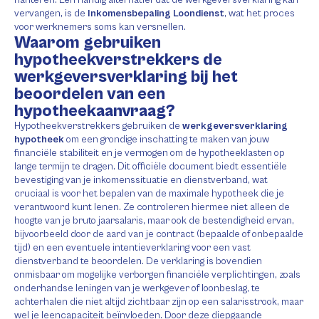
hanteren. Een handig alternatief dat de werkgeversverklaring kan
vervangen, is de
Inkomensbepaling Loondienst
, wat het proces
voor werknemers soms kan versnellen.
Waarom gebruiken
hypotheekverstrekkers de
werkgeversverklaring bij het
beoordelen van een
hypotheekaanvraag?
Hypotheekverstrekkers gebruiken de
werkgeversverklaring
hypotheek
om een grondige inschatting te maken van jouw
financiële stabiliteit en je vermogen om de hypotheeklasten op
lange termijn te dragen. Dit officiële document biedt essentiële
bevestiging van je inkomenssituatie en dienstverband, wat
cruciaal is voor het bepalen van de maximale hypotheek die je
verantwoord kunt lenen. Ze controleren hiermee niet alleen de
hoogte van je bruto jaarsalaris, maar ook de bestendigheid ervan,
bijvoorbeeld door de aard van je contract (bepaalde of onbepaalde
tijd) en een eventuele intentieverklaring voor een vast
dienstverband te beoordelen. De verklaring is bovendien
onmisbaar om mogelijke verborgen financiële verplichtingen, zoals
onderhandse leningen van je werkgever of loonbeslag, te
achterhalen die niet altijd zichtbaar zijn op een salarisstrook, maar
wel je leencapaciteit beïnvloeden. Door deze diepgaande