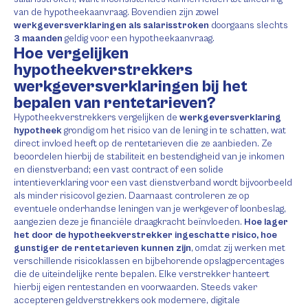
van de hypotheekaanvraag. Bovendien zijn zowel
werkgeversverklaringen als salarisstroken
doorgaans slechts
3 maanden
geldig voor een hypotheekaanvraag.
Hoe vergelijken
hypotheekverstrekkers
werkgeversverklaringen bij het
bepalen van rentetarieven?
Hypotheekverstrekkers vergelijken de
werkgeversverklaring
hypotheek
grondig om het risico van de lening in te schatten, wat
direct invloed heeft op de rentetarieven die ze aanbieden. Ze
beoordelen hierbij de stabiliteit en bestendigheid van je inkomen
en dienstverband; een vast contract of een solide
intentieverklaring voor een vast dienstverband wordt bijvoorbeeld
als minder risicovol gezien. Daarnaast controleren ze op
eventuele onderhandse leningen van je werkgever of loonbeslag,
aangezien deze je financiële draagkracht beïnvloeden.
Hoe lager
het door de hypotheekverstrekker ingeschatte risico, hoe
gunstiger de rentetarieven kunnen zijn
, omdat zij werken met
verschillende risicoklassen en bijbehorende opslagpercentages
die de uiteindelijke rente bepalen. Elke verstrekker hanteert
hierbij eigen rentestanden en voorwaarden. Steeds vaker
accepteren geldverstrekkers ook modernere, digitale