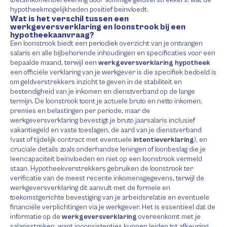
toetsinkomenberekening door sommige geldverstrekkers, wat de
hypotheekmogelijkheden positief beïnvloedt.
Wat is het verschil tussen een
werkgeversverklaring en loonstrook bij een
hypotheekaanvraag?
Een loonstrook biedt een periodiek overzicht van je ontvangen
salaris en alle bijbehorende inhoudingen en specificaties voor een
bepaalde maand, terwijl een
werkgeversverklaring hypotheek
een officiële verklaring van je werkgever is die specifiek bedoeld is
om geldverstrekkers inzicht te geven in de stabiliteit en
bestendigheid van je inkomen en dienstverband op de lange
termijn. De loonstrook toont je actuele bruto en netto inkomen,
premies en belastingen per periode, maar de
werkgeversverklaring bevestigt je bruto jaarsalaris inclusief
vakantiegeld en vaste toeslagen, de aard van je dienstverband
(vast of tijdelijk contract met eventuele
intentieverklaring
), en
cruciale details zoals onderhandse leningen of loonbeslag die je
leencapaciteit beïnvloeden en niet op een loonstrook vermeld
staan. Hypotheekverstrekkers gebruiken de loonstrook ter
verificatie van de meest recente inkomensgegevens, terwijl de
werkgeversverklaring dit aanvult met de formele en
toekomstgerichte bevestiging van je arbeidsrelatie en eventuele
financiële verplichtingen via je werkgever. Het is essentieel dat de
informatie op de
werkgeversverklaring
overeenkomt met je
salarisstroken, want inconsistenties kunnen leiden tot afkeuring