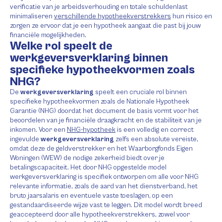
verificatie van je arbeidsverhouding en totale schuldenlast
minimaliseren
verschillende hypotheekverstrekkers
hun risico en
zorgen ze ervoor dat je een hypotheek aangaat die past bij jouw
financiële mogelijkheden.
Welke rol speelt de
werkgeversverklaring binnen
specifieke hypotheekvormen zoals
NHG?
De
werkgeversverklaring
speelt een cruciale rol binnen
specifieke hypotheekvormen zoals de Nationale Hypotheek
Garantie (NHG) doordat het document de basis vormt voor het
beoordelen van je financiële draagkracht en de stabiliteit van je
inkomen. Voor een
NHG-hypotheek
is een volledig en correct
ingevulde
werkgeversverklaring
zelfs een absolute vereiste,
omdat deze de geldverstrekker en het Waarborgfonds Eigen
Woningen (WEW) de nodige zekerheid biedt over je
betalingscapaciteit. Het door NHG opgestelde model
werkgeversverklaring is specifiek ontworpen om alle voor NHG
relevante informatie, zoals de aard van het dienstverband, het
bruto jaarsalaris en eventuele vaste toeslagen, op een
gestandaardiseerde wijze vast te leggen. Dit model wordt breed
geaccepteerd door alle hypotheekverstrekkers, zowel voor