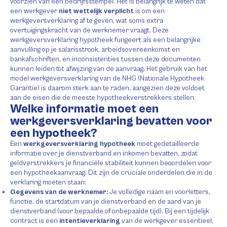
voorzien van een bedrijfsstempel. Het is belangrijk te weten dat
een werkgever
niet wettelijk verplicht
is om een
werkgeversverklaring af te geven, wat soms extra
overtuigingskracht van de werknemer vraagt. Deze
werkgeversverklaring hypotheek fungeert als een belangrijke
aanvulling op je salarisstrook, arbeidsovereenkomst en
bankafschriften, en inconsistenties tussen deze documenten
kunnen leiden tot afwijzing van de aanvraag. Het gebruik van het
model werkgeversverklaring van de NHG (Nationale Hypotheek
Garantie) is daarom sterk aan te raden, aangezien deze voldoet
aan de eisen die de meeste hypotheekverstrekkers stellen.
Welke informatie moet een
werkgeversverklaring bevatten voor
een hypotheek?
Een
werkgeversverklaring hypotheek
moet gedetailleerde
informatie over je dienstverband en inkomen bevatten, zodat
geldverstrekkers je financiële stabiliteit kunnen beoordelen voor
een hypotheekaanvraag. Dit zijn de cruciale onderdelen die in de
verklaring moeten staan:
Gegevens van de werknemer:
Je volledige naam en voorletters,
functie, de startdatum van je dienstverband en de aard van je
dienstverband (voor bepaalde of onbepaalde tijd). Bij een tijdelijk
contract is een
intentieverklaring
van de werkgever essentieel,