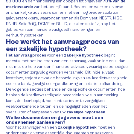
50.000
en de financiering kan oplopen tot ongeveer
70% van de
marktwaarde
van het bedrijfspand. Bovendien werken diverse
onafhankelijke adviseurs samen met een nog breder scala aan
geldverstrekkers, waaronder namen als Domivest, NESTR, NIBC,
RNHB, SolidBriQ, DCMF en BUILD, die allen actief zijn op het
gebied van commerciële vastgoedfinancieringen en
verhuurhypotheken.
Hoe werkt het aanvraagproces van
een zakelijke hypotheek?
Het
aanvraagproces
voor een
zakelijke hypotheek
begint
meestal met het indienen van een aanvraag, vaak online en al dan
niet met de hulp van een financieel adviseur, waarbij de benodigde
documenten zorgvuldig worden verzameld. Dit initiële, vaak
kosteloze, traject omvat de beoordeling van uw kredietwaardigheid
door de bank, gevolgd door goedkeuring en notariële afhandeling.
De volgende secties behandelen de specifieke documenten, hoe
banken de kredietwaardigheid beoordelen, wie in aanmerking
komt, de doorlooptijd, hoe rentetarieven te vergelijken,
veelvoorkomende fouten, en de mogelijkheden voor het
oversluiten of aanpassen van uw
zakelijke hypotheek
.
Welke documenten en gegevens moet een
ondernemer aanleveren?
Voor het aanvragen van een
zakelijke hypotheek
moet een
ondernemer diverse essentiële documenten en gegevens