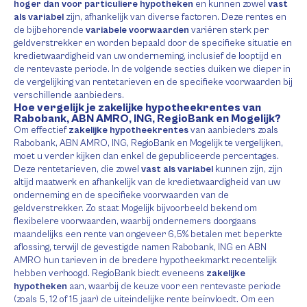
hoger dan voor particuliere hypotheken
en kunnen zowel
vast
als variabel
zijn, afhankelijk van diverse factoren. Deze rentes en
de bijbehorende
variabele voorwaarden
variëren sterk per
geldverstrekker en worden bepaald door de specifieke situatie en
kredietwaardigheid van uw onderneming, inclusief de looptijd en
de rentevaste periode. In de volgende secties duiken we dieper in
de vergelijking van rentetarieven en de specifieke voorwaarden bij
verschillende aanbieders.
Hoe vergelijk je zakelijke hypotheekrentes van
Rabobank, ABN AMRO, ING, RegioBank en Mogelijk?
Om effectief
zakelijke hypotheekrentes
van aanbieders zoals
Rabobank, ABN AMRO, ING, RegioBank en Mogelijk te vergelijken,
moet u verder kijken dan enkel de gepubliceerde percentages.
Deze rentetarieven, die zowel
vast als variabel
kunnen zijn, zijn
altijd maatwerk en afhankelijk van de kredietwaardigheid van uw
onderneming en de specifieke voorwaarden van de
geldverstrekker. Zo staat Mogelijk bijvoorbeeld bekend om
flexibelere voorwaarden, waarbij ondernemers doorgaans
maandelijks een rente van ongeveer 6,5% betalen met beperkte
aflossing, terwijl de gevestigde namen Rabobank, ING en ABN
AMRO hun tarieven in de bredere hypotheekmarkt recentelijk
hebben verhoogd. RegioBank biedt eveneens
zakelijke
hypotheken
aan, waarbij de keuze voor een rentevaste periode
(zoals 5, 12 of 15 jaar) de uiteindelijke rente beïnvloedt. Om een