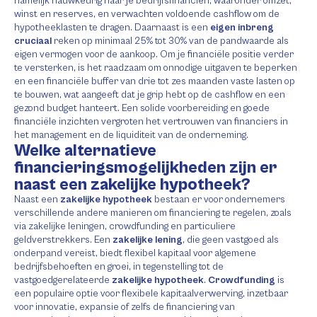
namelijk nauwkeurig naar je bedrijfsfinanciën, waaronder omzet,
winst en reserves, en verwachten voldoende cashflow om de
hypotheeklasten te dragen. Daarnaast is een
eigen inbreng
cruciaal
reken op minimaal 25% tot 30% van de pandwaarde als
eigen vermogen voor de aankoop. Om je financiële positie verder
te versterken, is het raadzaam om onnodige uitgaven te beperken
en een financiële buffer van drie tot zes maanden vaste lasten op
te bouwen, wat aangeeft dat je grip hebt op de cashflow en een
gezond budget hanteert. Een solide voorbereiding en goede
financiële inzichten vergroten het vertrouwen van financiers in
het management en de liquiditeit van de onderneming.
Welke alternatieve
financieringsmogelijkheden zijn er
naast een zakelijke hypotheek?
Naast een
zakelijke hypotheek
bestaan er voor ondernemers
verschillende andere manieren om financiering te regelen, zoals
via zakelijke leningen, crowdfunding en particuliere
geldverstrekkers. Een
zakelijke lening
, die geen vastgoed als
onderpand vereist, biedt flexibel kapitaal voor algemene
bedrijfsbehoeften en groei, in tegenstelling tot de
vastgoedgerelateerde
zakelijke hypotheek
.
Crowdfunding
is
een populaire optie voor flexibele kapitaalverwerving, inzetbaar
voor innovatie, expansie of zelfs de financiering van