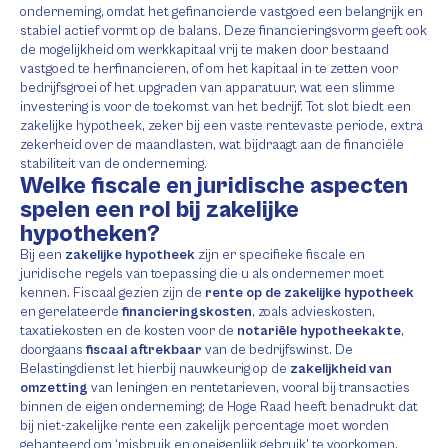
onderneming, omdat het gefinancierde vastgoed een belangrijk en
stabiel actief vormt op de balans. Deze financieringsvorm geeft ook
de mogelijkheid om werkkapitaal vrij te maken door bestaand
vastgoed te herfinancieren, of om het kapitaal in te zetten voor
bedrijfsgroei of het upgraden van apparatuur, wat een slimme
investering is voor de toekomst van het bedrijf. Tot slot biedt een
zakelijke hypotheek, zeker bij een vaste rentevaste periode, extra
zekerheid over de maandlasten, wat bijdraagt aan de financiële
stabiliteit van de onderneming.
Welke fiscale en juridische aspecten
spelen een rol bij zakelijke
hypotheken?
Bij een
zakelijke hypotheek
zijn er specifieke fiscale en
juridische regels van toepassing die u als ondernemer moet
kennen. Fiscaal gezien zijn de
rente op de zakelijke hypotheek
en gerelateerde
financieringskosten
, zoals advieskosten,
taxatiekosten en de kosten voor de
notariële hypotheekakte
,
doorgaans
fiscaal aftrekbaar
van de bedrijfswinst. De
Belastingdienst let hierbij nauwkeurig op de
zakelijkheid van
omzetting
van leningen en rentetarieven, vooral bij transacties
binnen de eigen onderneming; de Hoge Raad heeft benadrukt dat
bij niet-zakelijke rente een zakelijk percentage moet worden
gehanteerd om ‘misbruik en oneigenlijk gebruik’ te voorkomen.