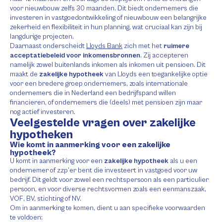
voor nieuwbouw zelfs 30 maanden. Dit biedt ondernemers die
investeren in vastgoedontwikkeling of nieuwbouw een belangrijke
zekerheid en flexibiliteit in hun planning, wat cruciaal kan zijn bij
langdurige projecten.
Daarnaast onderscheidt
Lloyds Bank
zich met het
ruimere
acceptatiebeleid voor inkomensbronnen
. Zij accepteren
namelijk zowel buitenlands inkomen als inkomen uit pensioen. Dit
maakt de
zakelijke hypotheek
van Lloyds een toegankelijke optie
voor een bredere groep ondernemers, zoals internationale
ondernemers die in Nederland een bedrijfspand willen
financieren, of ondernemers die (deels) met pensioen zijn maar
nog actief investeren.
Veelgestelde vragen over zakelijke
hypotheken
Wie komt in aanmerking voor een zakelijke
hypotheek?
U komt in aanmerking voor een
zakelijke hypotheek
als u een
ondernemer of zzp’er bent die investeert in vastgoed voor uw
bedrijf. Dit geldt voor zowel een rechtspersoon als een particulier
persoon, en voor diverse rechtsvormen zoals een eenmanszaak,
VOF, BV, stichting of NV.
Om in aanmerking te komen, dient u aan specifieke voorwaarden
te voldoen: