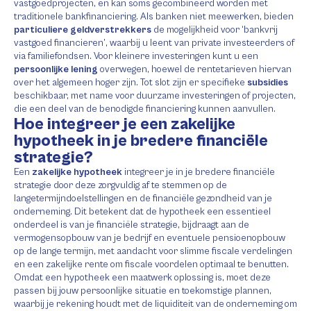
vastgoedprojecten, en kan soms gecombineerd worden met
traditionele bankfinanciering. Als banken niet meewerken, bieden
particuliere geldverstrekkers
de mogelijkheid voor ‘bankvrij
vastgoed financieren’, waarbij u leent van private investeerders of
via familiefondsen. Voor kleinere investeringen kunt u een
persoonlijke lening
overwegen, hoewel de rentetarieven hiervan
over het algemeen hoger zijn. Tot slot zijn er specifieke
subsidies
beschikbaar, met name voor duurzame investeringen of projecten,
die een deel van de benodigde financiering kunnen aanvullen.
Hoe integreer je een zakelijke
hypotheek in je bredere financiële
strategie?
Een
zakelijke hypotheek
integreer je in je bredere financiële
strategie door deze zorgvuldig af te stemmen op de
langetermijndoelstellingen en de financiële gezondheid van je
onderneming. Dit betekent dat de hypotheek een essentieel
onderdeel is van je financiële strategie, bijdraagt aan de
vermogensopbouw van je bedrijf en eventuele pensioenopbouw
op de lange termijn, met aandacht voor slimme fiscale verdelingen
en een zakelijke rente om fiscale voordelen optimaal te benutten.
Omdat een hypotheek een maatwerk oplossing is, moet deze
passen bij jouw persoonlijke situatie en toekomstige plannen,
waarbij je rekening houdt met de liquiditeit van de onderneming om