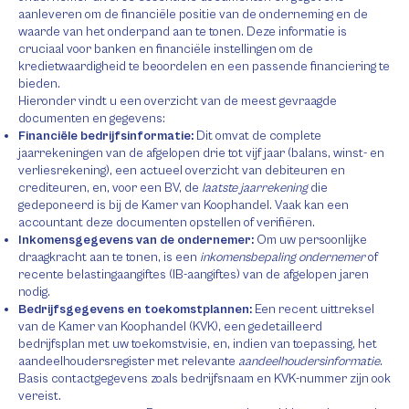
aanleveren om de financiële positie van de onderneming en de
waarde van het onderpand aan te tonen. Deze informatie is
cruciaal voor banken en financiële instellingen om de
kredietwaardigheid te beoordelen en een passende financiering te
bieden.
Hieronder vindt u een overzicht van de meest gevraagde
documenten en gegevens:
Financiële bedrijfsinformatie:
Dit omvat de complete
jaarrekeningen van de afgelopen drie tot vijf jaar (balans, winst- en
verliesrekening), een actueel overzicht van debiteuren en
crediteuren, en, voor een BV, de
laatste jaarrekening
die
gedeponeerd is bij de Kamer van Koophandel. Vaak kan een
accountant deze documenten opstellen of verifiëren.
Inkomensgegevens van de ondernemer:
Om uw persoonlijke
draagkracht aan te tonen, is een
inkomensbepaling ondernemer
of
recente belastingaangiftes (IB-aangiftes) van de afgelopen jaren
nodig.
Bedrijfsgegevens en toekomstplannen:
Een recent uittreksel
van de Kamer van Koophandel (KVK), een gedetailleerd
bedrijfsplan met uw toekomstvisie, en, indien van toepassing, het
aandeelhoudersregister met relevante
aandeelhoudersinformatie
.
Basis contactgegevens zoals bedrijfsnaam en KVK-nummer zijn ook
vereist.