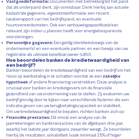
Vastgoedinformatie:
Documenten met betrekking tot het pand
dat als onderpand dient, zijn onmisbaar. Denk hierbij aan actuele
kadastrale gegevens,
eigendomsinformatie
, een recent
taxatierapport van het bedrijfspand, en eventuele
huurovereenkomsten. Ook een
verbouwingsspecificatie
kan
relevant zijn indien u plannen heeft voor energiebesparende
voorzieningen.
Persoonlijke gegevens:
Een geldig identiteitsbewijs van de
ondernemer(s) en een eventuele partner, en een bewijs van uw
registratie als
ultimate beneficial owner (UBO)
.
Hoe beoordelen banken de kredietwaardigheid van
een bedrijf?
Banken beoordelen de kredietwaardigheid van een bedrijf om het
risico op wanbetaling in te schatten voordat ze een
zakelijke
hypotheek
of andere financiering verstrekken. Deze analyse is
cruciaal voor banken en kredietgevers om de financiële
gezondheid van uw onderneming vast te stellen. Zij evalueren uw
bedrijf grondig door te kijken naar verschillende factoren die een
indicatie geven van uw terugbetalingscapaciteit en stabiliteit.
Om uw kredietwaardigheid te bepalen, richten banken zich op:
Financiële prestaties:
Dit omvat een analyse van de
jaarrekeningen en banktransacties van de afgelopen drie jaar,
waarbij het laatste jaar doorgaans zwaarder weegt. Ze beoordelen
hierbij de resultaten, solvabiliteit (vaak minimaal 25% of hoger