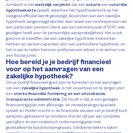
Juridisch is het
wettelijk verplicht
dat een
notaris
een
notariële
hypotheekakte
opstelt, waarmee het hypotheekrecht op het
vastgoed officieel wordt gevestigd. Bovendien kan een zakelijke
hypotheek aangevraagd worden door zowel een rechtspersoon als
een particulier persoon (denk aan een eenmanszaak of VOF), wat
gevolgen heeft voor de persoonlijke aansprakelijkheid. Het is ook
goed om te beseffen dat een zakelijke hypotheek invloed kan
hebben op uw leencapaciteit voor een particuliere hypotheek, en
het is aan te raden hierover professioneel advies in te winnen van
een fiscaal jurist.
Hoe bereid je je bedrijf financieel
voor op het aanvragen van een
zakelijke hypotheek?
Om je bedrijf financieel goed voor te bereiden op het aanvragen
van een
zakelijke hypotheek
, is het essentieel om te zorgen voor
een
sterke financiële fundering en een uitstekende,
transparante administratie
. Dit houdt in dat je een gedegen
financieringsplan met aflossings- en rentebetalingscapaciteit
opstelt en helder inzicht in de financiële situatie van je bedrijf kunt
aantonen, gebaseerd op minstens drie tot vijf jaar aan complete
jaarcijfers en een realistisch ondernemingsplan met
gedetailleerde kasstroomprognoses. Geldverstrekkers kijken