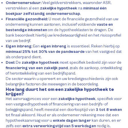
Ondernemersduur:
Veel geldverstrekkers, waaronder ASR,
verstrekken al een
zakelijke hypotheek
na
minimaal één
boekjaar zelfstandig ondernemerschap
.
Financiële gezondheid:
U moet de financiële gezondheid van uw
onderneming kunnen aantonen, inclusief voldoende
vaste en
bestendige inkomsten
om de hypotheeklasten te dragen. De
bank beoordeelt hierbij uw kredietwaardigheid en het risicoprofiel
van uw bedrijf.
Eigen inbreng:
Een
eigen inbreng
is essentieel. Reken hierbij op
minimaal 25% tot 30% van de pandwaarde
van het vastgoed dat
als onderpand dient.
Doel:
De
zakelijke hypotheek
moet specifiek bedoeld zijn voor de
financiering van een zakelijk pand
, zoals de aankoop, ontwikkeling
of herontwikkeling van een bedrijfspand.
De sector waarin u opereert en uw kredietgeschiedenis zijn ook
belangrijke factoren die meewegen in de beoordeling.
Hoe lang duurt het om een zakelijke hypotheek te
krijgen?
Het aanvraagproces voor een
zakelijke hypotheek
, specifiek voor
een vastgoedhypotheek of financiering van een bedrijfs- of
beleggingspand, heeft meestal een doorlooptijd van
3 tot 8 weken
tot finaal akkoord. Houd er als ondernemer rekening mee dat een
hypotheekaanvraag voor u
enkele dagen langer
kan duren, en er
zelfs een
extra verwerkingstijd van 5 werkdagen
nodig is,