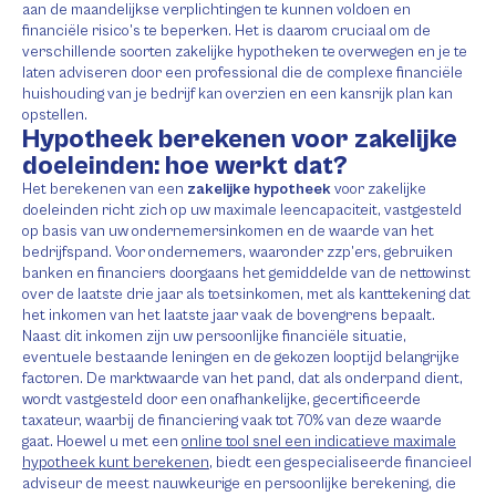
aan de maandelijkse verplichtingen te kunnen voldoen en
financiële risico’s te beperken. Het is daarom cruciaal om de
verschillende soorten zakelijke hypotheken te overwegen en je te
laten adviseren door een professional die de complexe financiële
huishouding van je bedrijf kan overzien en een kansrijk plan kan
opstellen.
Hypotheek berekenen voor zakelijke
doeleinden: hoe werkt dat?
Het berekenen van een
zakelijke hypotheek
voor zakelijke
doeleinden richt zich op uw maximale leencapaciteit, vastgesteld
op basis van uw ondernemersinkomen en de waarde van het
bedrijfspand. Voor ondernemers, waaronder zzp’ers, gebruiken
banken en financiers doorgaans het gemiddelde van de nettowinst
over de laatste drie jaar als toetsinkomen, met als kanttekening dat
het inkomen van het laatste jaar vaak de bovengrens bepaalt.
Naast dit inkomen zijn uw persoonlijke financiële situatie,
eventuele bestaande leningen en de gekozen looptijd belangrijke
factoren. De marktwaarde van het pand, dat als onderpand dient,
wordt vastgesteld door een onafhankelijke, gecertificeerde
taxateur, waarbij de financiering vaak tot 70% van deze waarde
gaat. Hoewel u met een
online tool snel een indicatieve maximale
hypotheek kunt berekenen
, biedt een gespecialiseerde financieel
adviseur de meest nauwkeurige en persoonlijke berekening, die