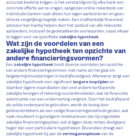
accuraat beeld te krijgen, is het verstandig om bij elke bank een
concrete offerte aan te vragen, aangezien online rekentools van
individuele banken vaak alleen hun eigen aanbod tonen en geen
directe vergelijking mogelijk maken. Een onafhankelijk financieel
adviseur kan hierbij helpen door het aanbod van alle relevante
aanbieders, inclusief de gedetailleerde voorwaarden, naast elkaar
te leggen voor uw specifieke
zakelijke hypotheek
.
Wat zijn de voordelen van een
zakelijke hypotheek ten opzichte van
andere financieringsvormen?
Een
zakelijke hypotheek
biedt diverse voordelen ten opzichte
van andere financieringsvormen, met name als het gaat om
langetermijninvesteringen in bedrijfsvastgoed. Allereerst zorgt een
zakelijke hypotheek voor significant
langere looptijden
en
daardoor lagere maandlasten dan veel andere kortlopende
zakelijke leningen of rekening-courantkredieten, wat de financiële
ademruimte van een onderneming vergroot. Door het bedrijfspand
als solide onderpand te gebruiken, wordt de lening door
geldverstrekkers als een veilige financieringsmethode gezien, wat
vaak resulteert in gunstigere rentetarieven dan bij ongedekte
zakelijke financieringsopties, ook al liggen deze rentes doorgaans
hoger dan voor particuliere hypotheken. Bovendien draagt een
zakelijke hypotheek bij aan de
vermogensopbouw
van de