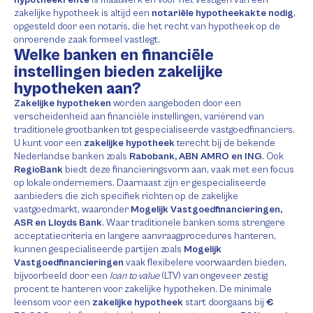
zakelijke hypotheek is altijd een
notariële hypotheekakte nodig
,
opgesteld door een notaris, die het recht van hypotheek op de
onroerende zaak formeel vastlegt.
Welke banken en financiële
instellingen bieden zakelijke
hypotheken aan?
Zakelijke hypotheken
worden aangeboden door een
verscheidenheid aan financiële instellingen, variërend van
traditionele grootbanken tot gespecialiseerde vastgoedfinanciers.
U kunt voor een
zakelijke hypotheek
terecht bij de bekende
Nederlandse banken zoals
Rabobank, ABN AMRO en ING
. Ook
RegioBank
biedt deze financieringsvorm aan, vaak met een focus
op lokale ondernemers. Daarnaast zijn er gespecialiseerde
aanbieders die zich specifiek richten op de zakelijke
vastgoedmarkt, waaronder
Mogelijk Vastgoedfinancieringen,
ASR en Lloyds Bank
. Waar traditionele banken soms strengere
acceptatiecriteria en langere aanvraagprocedures hanteren,
kunnen gespecialiseerde partijen zoals
Mogelijk
Vastgoedfinancieringen
vaak flexibelere voorwaarden bieden,
bijvoorbeeld door een
loan to value
(LTV) van ongeveer zestig
procent te hanteren voor zakelijke hypotheken. De minimale
leensom voor een
zakelijke hypotheek
start doorgaans bij
€