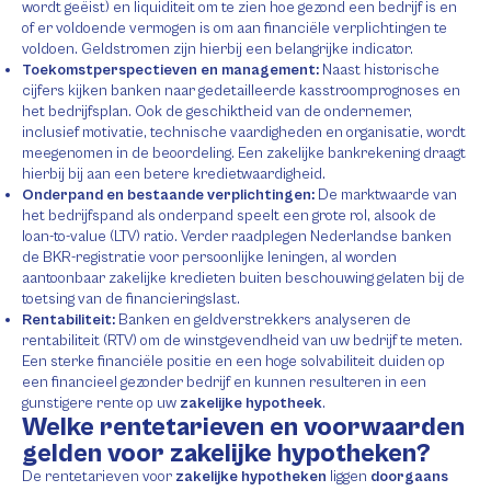
wordt geëist) en liquiditeit om te zien hoe gezond een bedrijf is en
of er voldoende vermogen is om aan financiële verplichtingen te
voldoen. Geldstromen zijn hierbij een belangrijke indicator.
Toekomstperspectieven en management:
Naast historische
cijfers kijken banken naar gedetailleerde kasstroomprognoses en
het bedrijfsplan. Ook de geschiktheid van de ondernemer,
inclusief motivatie, technische vaardigheden en organisatie, wordt
meegenomen in de beoordeling. Een zakelijke bankrekening draagt
hierbij bij aan een betere kredietwaardigheid.
Onderpand en bestaande verplichtingen:
De marktwaarde van
het bedrijfspand als onderpand speelt een grote rol, alsook de
loan-to-value (LTV) ratio. Verder raadplegen Nederlandse banken
de BKR-registratie voor persoonlijke leningen, al worden
aantoonbaar zakelijke kredieten buiten beschouwing gelaten bij de
toetsing van de financieringslast.
Rentabiliteit:
Banken en geldverstrekkers analyseren de
rentabiliteit (RTV) om de winstgevendheid van uw bedrijf te meten.
Een sterke financiële positie en een hoge solvabiliteit duiden op
een financieel gezonder bedrijf en kunnen resulteren in een
gunstigere rente op uw
zakelijke hypotheek
.
Welke rentetarieven en voorwaarden
gelden voor zakelijke hypotheken?
De rentetarieven voor
zakelijke hypotheken
liggen
doorgaans