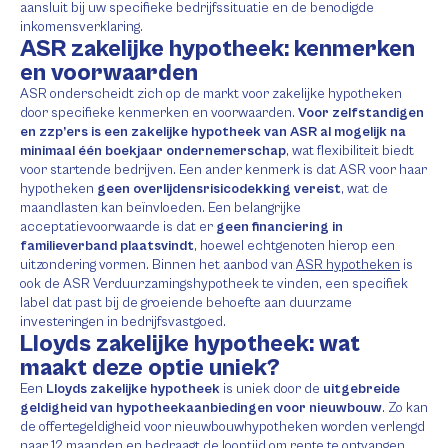
aansluit bij uw specifieke bedrijfssituatie en de benodigde
inkomensverklaring.
ASR zakelijke hypotheek: kenmerken
en voorwaarden
ASR onderscheidt zich op de markt voor zakelijke hypotheken
door specifieke kenmerken en voorwaarden.
Voor zelfstandigen
en zzp’ers is een zakelijke hypotheek van ASR al mogelijk na
minimaal één boekjaar ondernemerschap
, wat flexibiliteit biedt
voor startende bedrijven. Een ander kenmerk is dat ASR voor haar
hypotheken
geen overlijdensrisicodekking vereist
, wat de
maandlasten kan beïnvloeden. Een belangrijke
acceptatievoorwaarde is dat er
geen financiering in
familieverband plaatsvindt
, hoewel echtgenoten hierop een
uitzondering vormen. Binnen het aanbod van
ASR hypotheken
is
ook de ASR Verduurzamingshypotheek te vinden, een specifiek
label dat past bij de groeiende behoefte aan duurzame
investeringen in bedrijfsvastgoed.
Lloyds zakelijke hypotheek: wat
maakt deze optie uniek?
Een
Lloyds zakelijke hypotheek
is uniek door de
uitgebreide
geldigheid van hypotheekaanbiedingen voor nieuwbouw
. Zo kan
de offertegeldigheid voor nieuwbouwhypotheken worden verlengd
naar 12 maanden en bedraagt de looptijd om rente te ontvangen