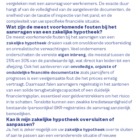
vergeleken met een aanvraag voor werknemers. De exacte duur
hangt af van de volledigheid van de aangeleverde documenten, de
snelheid van de taxatie of inspectie van het pand, en de
complexiteit van uw specifieke financiële situatie.
Wat zijn de meest voorkomende fouten bij het
aanvragen van een zakelijke hypotheek?
De meest voorkomende fouten bij het aanvragen van een
zakelijke hypotheek
draaien vaak om onvoldoende voorbereiding
en onrealistische verwachtingen. Veel ondernemers
onderschatten de vereiste
eigen inbreng
, die meestal tussen de
25% en 30% van de pandwaarde ligt, wat direct kan leiden tot een
afwijzing. Ook het aanleveren van
onvolledige, onjuiste of
onduidelijke financiële documentatie
zoals jaarcijfers of
prognoses is een veelgemaakte fout die het proces ernstig
vertraagt. Daarnaast falen aanvragers regelmatig in het aantonen
van een solide terugbetalingscapaciteit of een duidelijk
financieringsplan, essentieel voor geldverstrekkers om het risico
in te schatten. Tenslotte kunnen een zwakke kredietwaardigheid of
bestaande (persoonlijke) BKR-registraties de aanvraag aanzienlijk
bemoeilijken.
Kan ik mijn zakelijke hypotheek oversluiten of
aanpassen?
Ja, het is zeker mogelijk om uw
zakelijke hypotheek
over te sluiten
of aan te passen aan een veranderende situatie of nieuwe