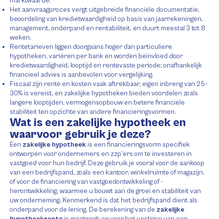
marktwaarde.
Het aanvraagproces vergt uitgebreide financiële documentatie,
beoordeling van kredietwaardigheid op basis van jaarrekeningen,
management, onderpand en rentabiliteit, en duurt meestal 3 tot 8
weken.
Rentetarieven liggen doorgaans hoger dan particuliere
hypotheken, variëren per bank en worden beïnvloed door
kredietwaardigheid, looptijd en rentevaste periode; onafhankelijk
financieel advies is aanbevolen voor vergelijking.
Fiscaal zijn rente en kosten vaak aftrekbaar, eigen inbreng van 25-
30% is vereist, en zakelijke hypotheken bieden voordelen zoals
langere looptijden, vermogensopbouw en betere financiële
stabiliteit ten opzichte van andere financieringsvormen.
Wat is een zakelijke hypotheek en
waarvoor gebruik je deze?
Een
zakelijke hypotheek
is een financieringsvorm specifiek
ontworpen voor ondernemers en zzp’ers om te investeren in
vastgoed voor hun bedrijf. Deze gebruik je vooral voor de aankoop
van een bedrijfspand, zoals een kantoor, winkelruimte of magazijn,
of voor de financiering van vastgoedontwikkeling of -
herontwikkeling, waarmee u bouwt aan de groei en stabiliteit van
uw onderneming. Kenmerkend is dat het bedrijfspand dient als
onderpand voor de lening. De berekening van de
zakelijke
hypotheekrente
is maatwerk en voor het vestigen van een