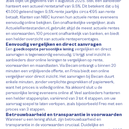
zoals blijkt uit gegevens van 11 augustus 2025. Stel, een aanbieder
hanteert een actueel rentetarief van 9,5%. Dit betekent dat u bij
€1.000 geleend tegen 9,5% rente jaarlijks circa €95 aan rente
betaalt. Klanten van NIBC kunnen hun actuele rentes eveneens
eenvoudig online bekijken. Een onafhankelijke vergelijker, zoals
ActueleRentestanden.nl, gebruikt altijd de meest actuele rentes
en voorwaarden, 100 procent onafhankelijk van banken, en biedt
een helder overzicht van actuele rentepercentages.
Eenvoudig vergelijken en direct aanvragen
Een
goedkoopste persoonlijke lening
vergelijken en direct
aanvragen is tegenwoordig eenvoudig. U krijgt snel inzicht in
aanbieders door online leningen te vergelijken op rente,
voorwaarden en maandlasten. Via Becam ontvangt u binnen 20
minuten een vrijblijvende offerte, en Frisia biedt een online
vergelijker voor direct inzicht. Het aanvragen bij Becam duurt
enkele minuten, zonder verplichte gesprekken of papierwerk,
want het proces is volledig online. Na akkoord sluit u de
persoonlijke lening eveneens online af. Veel aanbieders hanteren
een helder stappenplan, variërend van 3 tot 4 stappen, om uw
aanvraag soepel te laten verlopen, zoals bijvoorbeeld Freo met een
proces van 3 stappen.
Betrouwbaarheid en transparantie in voorwaarden
Wanneer u een lening afsluit, zijn betrouwbaarheid en
transparantie in de voorwaarden cruciaal. Duidelijke en