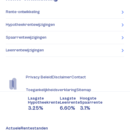
Rente-ontwikkeling
Hypotheekrentewijzigingen
Spaarrentewijzigingen
Leenrentewijzigingen
Privacy Beleid
Disclaimer
Contact
Toegankelijkheidsverklaring
Sitemap
Laagste
Laagste
Hoogste
Hypotheekrente
Leenrente
Spaarrente
3.25%
6.60%
3.1%
ActueleRentestanden