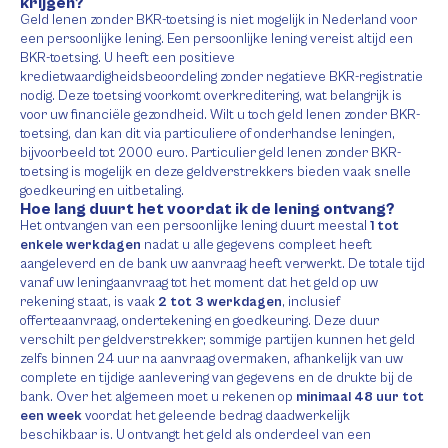
krijgen?
Geld lenen zonder BKR-toetsing is niet mogelijk in Nederland voor
een persoonlijke lening. Een persoonlijke lening vereist altijd een
BKR-toetsing. U heeft een positieve
kredietwaardigheidsbeoordeling zonder negatieve BKR-registratie
nodig. Deze toetsing voorkomt overkreditering, wat belangrijk is
voor uw financiële gezondheid. Wilt u toch geld lenen zonder BKR-
toetsing, dan kan dit via particuliere of onderhandse leningen,
bijvoorbeeld tot 2000 euro. Particulier geld lenen zonder BKR-
toetsing is mogelijk en deze geldverstrekkers bieden vaak snelle
goedkeuring en uitbetaling.
Hoe lang duurt het voordat ik de lening ontvang?
Het ontvangen van een persoonlijke lening duurt meestal
1 tot
enkele werkdagen
nadat u alle gegevens compleet heeft
aangeleverd en de bank uw aanvraag heeft verwerkt. De totale tijd
vanaf uw leningaanvraag tot het moment dat het geld op uw
rekening staat, is vaak
2 tot 3 werkdagen
, inclusief
offerteaanvraag, ondertekening en goedkeuring. Deze duur
verschilt per geldverstrekker; sommige partijen kunnen het geld
zelfs binnen 24 uur na aanvraag overmaken, afhankelijk van uw
complete en tijdige aanlevering van gegevens en de drukte bij de
bank. Over het algemeen moet u rekenen op
minimaal 48 uur tot
een week
voordat het geleende bedrag daadwerkelijk
beschikbaar is. U ontvangt het geld als onderdeel van een