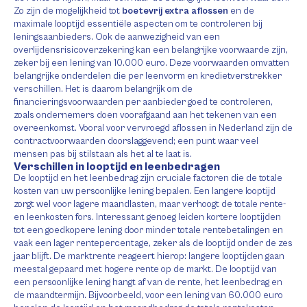
Zo zijn de mogelijkheid tot
boetevrij extra aflossen
en de
maximale looptijd essentiële aspecten om te controleren bij
leningsaanbieders. Ook de aanwezigheid van een
overlijdensrisicoverzekering kan een belangrijke voorwaarde zijn,
zeker bij een lening van 10.000 euro. Deze voorwaarden omvatten
belangrijke onderdelen die per leenvorm en kredietverstrekker
verschillen. Het is daarom belangrijk om de
financieringsvoorwaarden per aanbieder goed te controleren,
zoals ondernemers doen voorafgaand aan het tekenen van een
overeenkomst. Vooral voor vervroegd aflossen in Nederland zijn de
contractvoorwaarden doorslaggevend; een punt waar veel
mensen pas bij stilstaan als het al te laat is.
Verschillen in looptijd en leenbedragen
De looptijd en het leenbedrag zijn cruciale factoren die de totale
kosten van uw persoonlijke lening bepalen. Een langere looptijd
zorgt wel voor lagere maandlasten, maar verhoogt de totale rente-
en leenkosten fors. Interessant genoeg leiden kortere looptijden
tot een goedkopere lening door minder totale rentebetalingen en
vaak een lager rentepercentage, zeker als de looptijd onder de zes
jaar blijft. De marktrente reageert hierop: langere looptijden gaan
meestal gepaard met hogere rente op de markt. De looptijd van
een persoonlijke lening hangt af van de rente, het leenbedrag en
de maandtermijn. Bijvoorbeeld, voor een lening van 60.000 euro