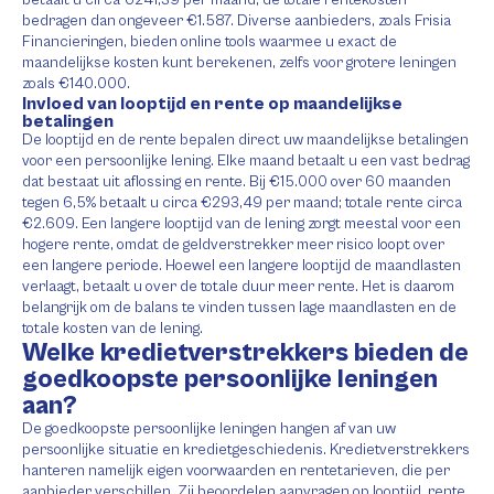
bedragen dan ongeveer €1.587. Diverse aanbieders, zoals Frisia
Financieringen, bieden online tools waarmee u exact de
maandelijkse kosten kunt berekenen, zelfs voor grotere leningen
zoals €140.000.
Invloed van looptijd en rente op maandelijkse
betalingen
De looptijd en de rente bepalen direct uw maandelijkse betalingen
voor een persoonlijke lening. Elke maand betaalt u een vast bedrag
dat bestaat uit aflossing en rente. Bij €15.000 over 60 maanden
tegen 6,5% betaalt u circa €293,49 per maand; totale rente circa
€2.609. Een langere looptijd van de lening zorgt meestal voor een
hogere rente, omdat de geldverstrekker meer risico loopt over
een langere periode. Hoewel een langere looptijd de maandlasten
verlaagt, betaalt u over de totale duur meer rente. Het is daarom
belangrijk om de balans te vinden tussen lage maandlasten en de
totale kosten van de lening.
Welke kredietverstrekkers bieden de
goedkoopste persoonlijke leningen
aan?
De goedkoopste persoonlijke leningen hangen af van uw
persoonlijke situatie en kredietgeschiedenis. Kredietverstrekkers
hanteren namelijk eigen voorwaarden en rentetarieven, die per
aanbieder verschillen. Zij beoordelen aanvragen op looptijd, rente