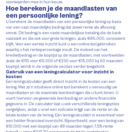
voorwaarden mee in hun keuze.
Hoe bereken je de maandlasten van
een persoonlijke lening?
U berekent de maandlasten van een persoonlijke lening op basis
van een vast maandelijks bedrag dat zowel rente als aflossing
omvat. Dit bedrag is een vaste maandelijkse betaling die de bank
vaststelt en die ook voor grote leningen, zoals €85.000, consistent
blijft. Voor een eerste inzicht kunt u een online tool gebruiken
waarbij u het rentepercentage invult. De invloed van het
kredietbedrag en de looptijd op de maandlasten, met voorbeelden
zoals de €110 voor €5.000 of €230 voor €15.000 bij 60 maanden
looptijd, wordt in de volgende secties verder toegelicht.
Gebruik van een leningcalculator voor inzicht in
kosten
Een leningcalculator geeft direct inzicht in de kosten van een
lening. Met zo’n intuïtieve online tool berekent u eenvoudig uw
maandlasten en de maximale leenbedragen die u kunt lenen. U
voert hiervoor uw gewenste leenbedrag en andere financiële
gegevens in. De calculator laat u ook verschillende leningopties
vergelijken, zodat u snel een indicatie krijgt van de rente en de
totale kosten van de lening. Een leningcalculator is essentieel voor
een helder financieel overzicht. Bijvoorbeeld, voor een lening van
€10.000 met een looptijd van 48 maanden tegen 7,5% rente
betaalt u circa €241,39 per maand; de totale rentekosten