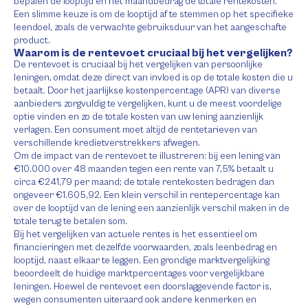
bepalen de looptijd en het maandbedrag de totale rentekosten.
Een slimme keuze is om de looptijd af te stemmen op het specifieke
leendoel, zoals de verwachte gebruiksduur van het aangeschafte
product.
Waarom is de rentevoet cruciaal bij het vergelijken?
De rentevoet is cruciaal bij het vergelijken van persoonlijke
leningen, omdat deze direct van invloed is op de totale kosten die u
betaalt. Door het jaarlijkse kostenpercentage (APR) van diverse
aanbieders zorgvuldig te vergelijken, kunt u de meest voordelige
optie vinden en zo de totale kosten van uw lening aanzienlijk
verlagen. Een consument moet altijd de rentetarieven van
verschillende kredietverstrekkers afwegen.
Om de impact van de rentevoet te illustreren: bij een lening van
€10.000 over 48 maanden tegen een rente van 7,5% betaalt u
circa €241,79 per maand; de totale rentekosten bedragen dan
ongeveer €1.605,92. Een klein verschil in rentepercentage kan
over de looptijd van de lening een aanzienlijk verschil maken in de
totale terug te betalen som.
Bij het vergelijken van actuele rentes is het essentieel om
financieringen met dezelfde voorwaarden, zoals leenbedrag en
looptijd, naast elkaar te leggen. Een grondige marktvergelijking
beoordeelt de huidige marktpercentages voor vergelijkbare
leningen. Hoewel de rentevoet een doorslaggevende factor is,
wegen consumenten uiteraard ook andere kenmerken en