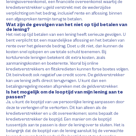
leningsovereenkomst, een financiële overeenkomst waarbij de
kredietverstrekker u geld verstrekt met de wederzijdse
verplichting om het bedrag, inclusief rente en aflossing, binnen
een afgesproken termijn terug te betalen.
Wat zijn de gevolgen van het niet op tijd betalen van
de lening?
Het niet op tijd betalen van een lening heeft serieuze gevolgen. U
bent verplicht tot een maandelijkse aflossing en het betalen van
rente over het geleende bedrag. Doet u dit niet, dan kunnen de
kosten snel oplopen en uw totale schuld toenemen. Bij
kortdurende leningen betekent dit extra kosten, zoals
aanmaningskosten en boeterente. Vooral bij online
kredietverstrekkers en flitskredieten kunnen forse boetes volgen.
Dit beïnvloedt ook negatief uw credit score. De geldverstrekker
kan uw lening zelfs direct terugvragen. U kunt dan een
betalingsregeling moeten afspreken met de geldverstrekker.
Is het mogelijk om de looptijd van mijn lening aan te
passen?
Ja, u kunt de looptijd van uw persoonlijke lening aanpassen door
deze te verlengen of te verkorten. Dit kan alleen als de
kredietverstrekker en u dit overeenkomen; soms bepaalt de
kredietverstrekker de looptijd. Een manier om de looptijd
tussentijds aan te passen is door de lening over te sluiten. Het is
belangrijk dat de looptijd van de lening aansluit bij de verwachte