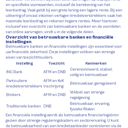
en specifieke voorwaarden, inclusief de berekening van het
leenbedrag. Vaak geldt bij een grote lening een lagere rente. Bij een
uitkering of onvast inkomen verlagen kredietverstrekkers vaak het
maximale leenbedrag en rekenen hogere rentes. Meer hierover,
inclusief een overzicht van betrouwbare banken en de voordelen
van online aanvragen, vindt u in de volgende delen.
Overzicht van betrouwbare banken en financiële
instellingen
Betrouwbare banken en financiële instellingen zijn essentieel voor
uw financiële zekerheid. Deze instellingen voldoen aan strenge
eisen van toezichthouders.
Instelling
Toezicht
Kenmerken
Gerenommeerd, stabiel,
ING Bank
AFM en DNB
veilig en betrouwbaar
Particuliere
AFM en KvK
Betrouwbaar, gereguleerd
kredietverstrekkers
inschrijving
Voldoet aan strenge
Brokers
AFM en DNB
regelgeving
Betrouwbaar, ervaring,
Traditionele banken
DNB
fysieke filialen
Een financiële instelling wordt als betrouwbare financieringsbron
gezien door strenge reguleringskaders en sectorervaring. U kunt
de betrouwbaarheid van een kredietaanbieder controleren via de