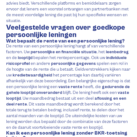
advies biedt. Verschillende platforms en bemiddelaars zorgen
ervoor dat leners een voorstel ontvangen van partnerbanken met
de meest voordelige lening die past bij hun specifieke wensen en
situatie.
Veelgestelde vragen over goedkope
persoonlijke leningen
Wat bepaalt de rente van een persoonlijke lening?
De rente van een persoonlijke lening hangt af van verschillende
factoren. Uw
persoonlijke en financiële situatie
, het
leenbedrag
en de
looptijd
bepalen het rentepercentage. Ook uw
individuele
risicoprofiel
en andere
persoonlijke gegevens
spelen een rol in
de hoogte van de rente die u betaalt. Geldverstrekkers kijken naar
uw
kredietwaardigheid
het percentage kan daarbij variëren
afhankelijk van deze beoordeling. Een belangrijke eigenschap is dat
een persoonlijke lening een
vaste rente
heeft, die
gedurende de
gehele looptijd onveranderd
blijft. De lening heeft ook een
vaste
looptijd
. Uw maandbedrag bestaat uit een deel
aflossing en een
deel rente
. Dit vaste maandbedrag wordt berekend door het
totale terug te betalen bedrag, inclusief rente, te delen door het
aantal maanden van de looptijd. De uiteindelijke kosten van uw
lening worden dus bepaald door de combinatie van deze factoren
en de daaruit voortvloeiende vaste rente en looptijd.
Kan ik een persoonlijke lening zonder BKR-toetsing