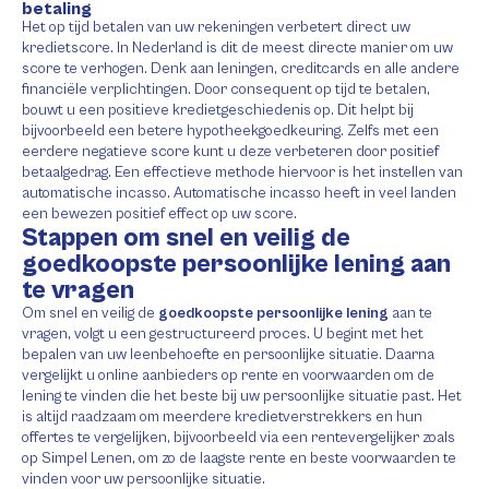
betaling
Het op tijd betalen van uw rekeningen verbetert direct uw
kredietscore. In Nederland is dit de meest directe manier om uw
score te verhogen. Denk aan leningen, creditcards en alle andere
financiële verplichtingen. Door consequent op tijd te betalen,
bouwt u een positieve kredietgeschiedenis op. Dit helpt bij
bijvoorbeeld een betere hypotheekgoedkeuring. Zelfs met een
eerdere negatieve score kunt u deze verbeteren door positief
betaalgedrag. Een effectieve methode hiervoor is het instellen van
automatische incasso. Automatische incasso heeft in veel landen
een bewezen positief effect op uw score.
Stappen om snel en veilig de
goedkoopste persoonlijke lening aan
te vragen
Om snel en veilig de
goedkoopste persoonlijke lening
aan te
vragen, volgt u een gestructureerd proces. U begint met het
bepalen van uw leenbehoefte en persoonlijke situatie. Daarna
vergelijkt u online aanbieders op rente en voorwaarden om de
lening te vinden die het beste bij uw persoonlijke situatie past. Het
is altijd raadzaam om meerdere kredietverstrekkers en hun
offertes te vergelijken, bijvoorbeeld via een rentevergelijker zoals
op Simpel Lenen, om zo de laagste rente en beste voorwaarden te
vinden voor uw persoonlijke situatie.