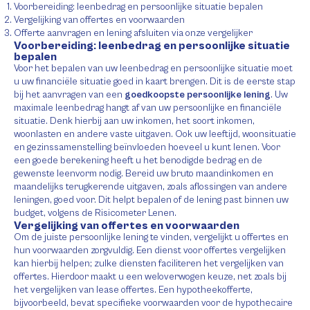
Voorbereiding: leenbedrag en persoonlijke situatie bepalen
Vergelijking van offertes en voorwaarden
Offerte aanvragen en lening afsluiten via onze vergelijker
Voorbereiding: leenbedrag en persoonlijke situatie
bepalen
Voor het bepalen van uw leenbedrag en persoonlijke situatie moet
u uw financiële situatie goed in kaart brengen. Dit is de eerste stap
bij het aanvragen van een
goedkoopste persoonlijke lening
. Uw
maximale leenbedrag hangt af van uw persoonlijke en financiële
situatie. Denk hierbij aan uw inkomen, het soort inkomen,
woonlasten en andere vaste uitgaven. Ook uw leeftijd, woonsituatie
en gezinssamenstelling beïnvloeden hoeveel u kunt lenen. Voor
een goede berekening heeft u het benodigde bedrag en de
gewenste leenvorm nodig. Bereid uw bruto maandinkomen en
maandelijks terugkerende uitgaven, zoals aflossingen van andere
leningen, goed voor. Dit helpt bepalen of de lening past binnen uw
budget, volgens de Risicometer Lenen.
Vergelijking van offertes en voorwaarden
Om de juiste persoonlijke lening te vinden, vergelijkt u offertes en
hun voorwaarden zorgvuldig. Een dienst voor offertes vergelijken
kan hierbij helpen; zulke diensten faciliteren het vergelijken van
offertes. Hierdoor maakt u een weloverwogen keuze, net zoals bij
het vergelijken van lease offertes. Een hypotheekofferte,
bijvoorbeeld, bevat specifieke voorwaarden voor de hypothecaire