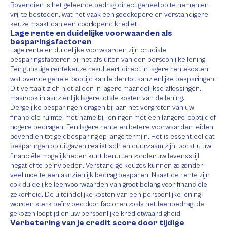
Bovendien is het geleende bedrag direct geheel op te nemen en
vrij te besteden, wat het vaak een goedkopere en verstandigere
keuze maakt dan een doorlopend krediet.
Lage rente en duidelijke voorwaarden als
besparingsfactoren
Lage rente en duidelijke voorwaarden zijn cruciale
besparingsfactoren bij het afsluiten van een persoonlijke lening.
Een gunstige rentekeuze resulteert direct in lagere rentekosten,
wat over de gehele looptijd kan leiden tot aanzienlijke besparingen.
Dit vertaalt zich niet alleen in lagere maandelijkse aflossingen,
maar ook in aanzienlijk lagere totale kosten van de lening.
Dergelijke besparingen dragen bij aan het vergroten van uw
financiële ruimte, met name bij leningen met een langere looptijd of
hogere bedragen. Een lagere rente en betere voorwaarden leiden
bovendien tot geldbesparing op lange termijn. Het is essentieel dat
besparingen op uitgaven realistisch en duurzaam zijn, zodat u uw
financiële mogelijkheden kunt benutten zonder uw levensstijl
negatief te beïnvloeden. Verstandige keuzes kunnen zo zonder
veel moeite een aanzienlijk bedrag besparen. Naast de rente zijn
ook duidelijke leenvoorwaarden van groot belang voor financiële
zekerheid. De uiteindelijke kosten van een persoonlijke lening
worden sterk beïnvloed door factoren zoals het leenbedrag, de
gekozen looptijd en uw persoonlijke kredietwaardigheid.
Verbetering van je credit score door tijdige