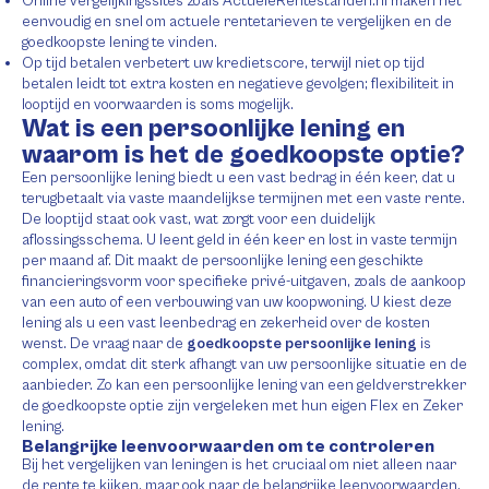
Online vergelijkingssites zoals ActueleRentestanden.nl maken het
eenvoudig en snel om actuele rentetarieven te vergelijken en de
goedkoopste lening te vinden.
Op tijd betalen verbetert uw kredietscore, terwijl niet op tijd
betalen leidt tot extra kosten en negatieve gevolgen; flexibiliteit in
looptijd en voorwaarden is soms mogelijk.
Wat is een persoonlijke lening en
waarom is het de goedkoopste optie?
Een persoonlijke lening biedt u een vast bedrag in één keer, dat u
terugbetaalt via vaste maandelijkse termijnen met een vaste rente.
De looptijd staat ook vast, wat zorgt voor een duidelijk
aflossingsschema. U leent geld in één keer en lost in vaste termijn
per maand af. Dit maakt de persoonlijke lening een geschikte
financieringsvorm voor specifieke privé-uitgaven, zoals de aankoop
van een auto of een verbouwing van uw koopwoning. U kiest deze
lening als u een vast leenbedrag en zekerheid over de kosten
wenst. De vraag naar de
goedkoopste persoonlijke lening
is
complex, omdat dit sterk afhangt van uw persoonlijke situatie en de
aanbieder. Zo kan een persoonlijke lening van een geldverstrekker
de goedkoopste optie zijn vergeleken met hun eigen Flex en Zeker
lening.
Belangrijke leenvoorwaarden om te controleren
Bij het vergelijken van leningen is het cruciaal om niet alleen naar
de rente te kijken, maar ook naar de belangrijke leenvoorwaarden.