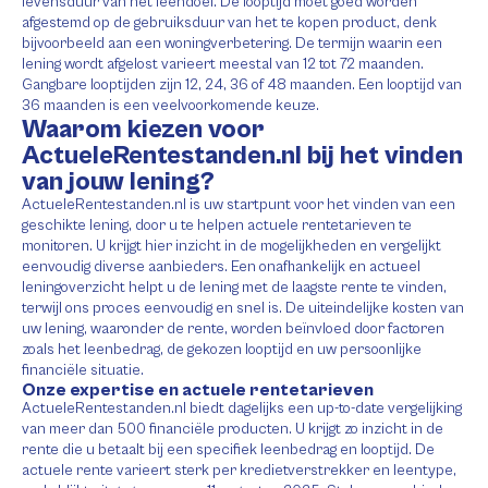
levensduur van het leendoel. De looptijd moet goed worden
afgestemd op de gebruiksduur van het te kopen product, denk
bijvoorbeeld aan een woningverbetering. De termijn waarin een
lening wordt afgelost varieert meestal van 12 tot 72 maanden.
Gangbare looptijden zijn 12, 24, 36 of 48 maanden. Een looptijd van
36 maanden is een veelvoorkomende keuze.
Waarom kiezen voor
ActueleRentestanden.nl bij het vinden
van jouw lening?
ActueleRentestanden.nl is uw startpunt voor het vinden van een
geschikte lening, door u te helpen actuele rentetarieven te
monitoren. U krijgt hier inzicht in de mogelijkheden en vergelijkt
eenvoudig diverse aanbieders. Een onafhankelijk en actueel
leningoverzicht helpt u de lening met de laagste rente te vinden,
terwijl ons proces eenvoudig en snel is. De uiteindelijke kosten van
uw lening, waaronder de rente, worden beïnvloed door factoren
zoals het leenbedrag, de gekozen looptijd en uw persoonlijke
financiële situatie.
Onze expertise en actuele rentetarieven
ActueleRentestanden.nl biedt dagelijks een up-to-date vergelijking
van meer dan 500 financiële producten. U krijgt zo inzicht in de
rente die u betaalt bij een specifiek leenbedrag en looptijd. De
actuele rente varieert sterk per kredietverstrekker en leentype,