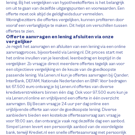
lening. Bij het vergelijken van hypotheekoffertes is het belangrijk
om uit te gaan van dezelfde uitgangspunten en voorwaarden. Een
offerte moet ook altijd de geldigheidsduur vermelden.
Woningbezitters die offertes vergelijken, kunnen profiteren door
vooraf een verlanglijstje te maken. Dit helpt om verschillen tussen
offertes te zien.
Offerte aanvragen en lening afsluiten via onze
vergelijker
Je regelt het aanvragen en afsluiten van een lening via een online
aanvraagproces, bijvoorbeeld via Lening.nl. Dit proces start met
het online invullen van je leendoel, leenbedrag en looptijd in de
vergelijker. Zo vraag je direct meerdere offertes tegelijk aan voor
een objectieve vergelijking en de keuze van de goedkoopste
passende lening. Via Lenen.nl kun je offertes aanvragen bij Qander,
InterBank, DEFAM, Nationale Nederlanden en BNP. Voor bedragen
tot 67.500 euro ontvang je bij Lenen.nl offertes van diverse
kredietverstrekkers binnen één dag. Ook voor 97.500 euro kun je
via Lenen.nl online en vrijblijvend een offerte in één overzicht
aanvragen. Bij Becam vraag je 24 uur per dag online een
vrijblijvende offerte aan voor de goedkoopste lening. Diverse
aanbieders bieden een kosteloze offerteaanvraag aan; vraag je
voor 18:00 aan, dan ontvang je vaak nog dezelfde dag een aanbod.
Simpel Lenen levert een persoonlijk aanbod van de voordeligste
bank, terwijl Krediet.nl een snelle offerteaanvraag met persoonlijk