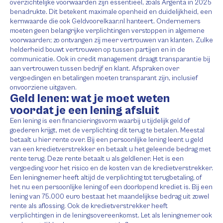
overzichtelijke voorwaarden zijn essentieel, zoals Argenta in 2025
benadrukte. Dit betekent maximale openheid en duidelijkheid, een
kernwaarde die ook Geldvoorelkaar.nl hanteert. Ondernemers
moeten geen belangrijke verplichtingen verstoppen in algemene
voorwaarden; zo ontvangen zij meer vertrouwen van klanten. Zulke
helderheid bouwt vertrouwen op tussen partijen en in de
communicatie. Ook in credit management draagt transparantie bij
aan vertrouwen tussen bedrijf en klant. Afspraken over
vergoedingen en betalingen moeten transparant zijn, inclusief
onvoorziene uitgaven.
Geld lenen: wat je moet weten
voordat je een lening afsluit
Een lening is een financieringsvorm waarbij u tijdelijk geld of
goederen krijgt, met de verplichting dit terug te betalen. Meestal
betaalt u hier rente over. Bij een persoonlijke lening leent u geld
van een kredietverstrekker en betaalt u het geleende bedrag met
rente terug. Deze rente betaalt u als geldlener. Het is een
vergoeding voor het risico en de kosten van de kredietverstrekker.
Een leningnemer heeft altijd de verplichting tot terugbetaling, of
het nu een persoonlijke lening of een doorlopend krediet is. Bij een
lening van 75.000 euro bestaat het maandelijkse bedrag uit zowel
rente als aflossing. Ook de kredietverstrekker heeft
verplichtingen in de leningsovereenkomst. Let als leningnemer ook