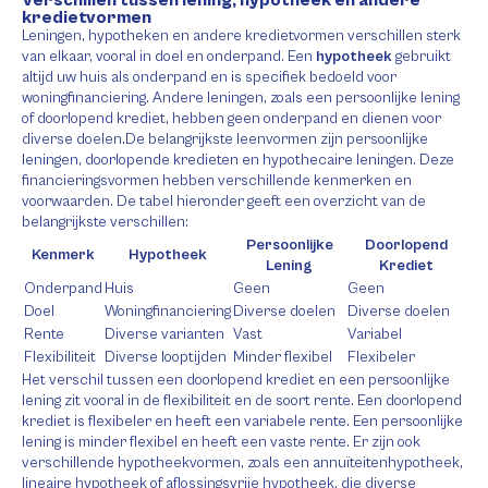
kredietvormen
Leningen, hypotheken en andere kredietvormen verschillen sterk
van elkaar, vooral in doel en onderpand. Een
hypotheek
gebruikt
altijd uw huis als onderpand en is specifiek bedoeld voor
woningfinanciering. Andere leningen, zoals een persoonlijke lening
of doorlopend krediet, hebben geen onderpand en dienen voor
diverse doelen.De belangrijkste leenvormen zijn persoonlijke
leningen, doorlopende kredieten en hypothecaire leningen. Deze
financieringsvormen hebben verschillende kenmerken en
voorwaarden. De tabel hieronder geeft een overzicht van de
belangrijkste verschillen:
Persoonlijke
Doorlopend
Kenmerk
Hypotheek
Lening
Krediet
Onderpand
Huis
Geen
Geen
Doel
Woningfinanciering
Diverse doelen
Diverse doelen
Rente
Diverse varianten
Vast
Variabel
Flexibiliteit
Diverse looptijden
Minder flexibel
Flexibeler
Het verschil tussen een doorlopend krediet en een persoonlijke
lening zit vooral in de flexibiliteit en de soort rente. Een doorlopend
krediet is flexibeler en heeft een variabele rente. Een persoonlijke
lening is minder flexibel en heeft een vaste rente. Er zijn ook
verschillende hypotheekvormen, zoals een annuïteitenhypotheek,
lineaire hypotheek of aflossingsvrije hypotheek, die diverse