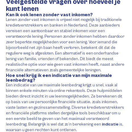
Veelgestelde vragen over hoeveel je
kunt lenen
Kan ik ook lenen zonder vast inkomen?
Lenen zonder vast inkomen is vrijwel niet mogelijk bij traditionele
kredietverstrekkers en banken in Nederland. Deze aanbieders
vereisen een aantoonbaar en stabiel inkomen voor een
verantwoorde lening. Personen zonder inkomen hebben daardoor
zeer beperkte mogelijkheden voor een lening. Voor iemand die
bijvoorbeeld net zijn baan heeft verloren, betekent dit dat de
reguliere weg is afgesloten. Een alternatief is een onderhandse
lening van familie, vrienden of bekenden. Dit biedt de meest
realistische optie voor wie geen vast inkomen heeft, naast andere
financiële alternatieven zoals gemeentelijke leningen.
Hoe snel krijg ik een indicatie van mijn maximale
leenbedrag?
Een indicatie van uw maximale leenbedrag krijgt u snel, vaak al
binnen enkele minuten via online rekentools. Deze hulpmiddelen
bieden direct inzicht in uw leenmogelijkheden. Ze berekenen dit
op basis van uw persoonlijke financiële situatie, zoals inkomen,
vaste lasten en gezinssamenstelling. Diverse kredietverstrekkers
en financiële platforms stellen dergelijke tools beschikbaar om u
een eerste beeld te geven van het maximaal verantwoord
leenbedrag. Belangrijk is wel dat zo’n berekening een
indicatie
is,
waaraan u geen rechten kunt ontlenen.