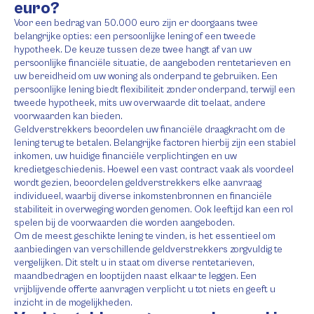
euro?
Voor een bedrag van 50.000 euro zijn er doorgaans twee
belangrijke opties: een persoonlijke lening of een tweede
hypotheek. De keuze tussen deze twee hangt af van uw
persoonlijke financiële situatie, de aangeboden rentetarieven en
uw bereidheid om uw woning als onderpand te gebruiken. Een
persoonlijke lening biedt flexibiliteit zonder onderpand, terwijl een
tweede hypotheek, mits uw overwaarde dit toelaat, andere
voorwaarden kan bieden.
Geldverstrekkers beoordelen uw financiële draagkracht om de
lening terug te betalen. Belangrijke factoren hierbij zijn een stabiel
inkomen, uw huidige financiële verplichtingen en uw
kredietgeschiedenis. Hoewel een vast contract vaak als voordeel
wordt gezien, beoordelen geldverstrekkers elke aanvraag
individueel, waarbij diverse inkomstenbronnen en financiële
stabiliteit in overweging worden genomen. Ook leeftijd kan een rol
spelen bij de voorwaarden die worden aangeboden.
Om de meest geschikte lening te vinden, is het essentieel om
aanbiedingen van verschillende geldverstrekkers zorgvuldig te
vergelijken. Dit stelt u in staat om diverse rentetarieven,
maandbedragen en looptijden naast elkaar te leggen. Een
vrijblijvende offerte aanvragen verplicht u tot niets en geeft u
inzicht in de mogelijkheden.