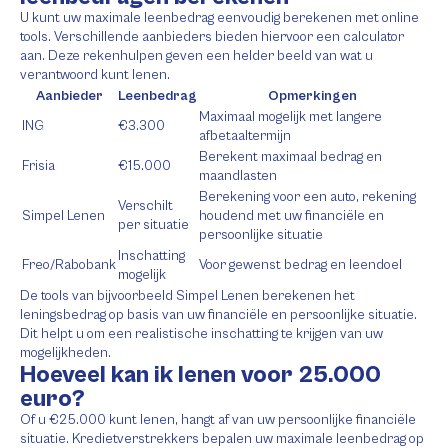
U kunt uw maximale leenbedrag eenvoudig berekenen met online
tools. Verschillende aanbieders bieden hiervoor een calculator
aan. Deze rekenhulpen geven een helder beeld van wat u
verantwoord kunt lenen.
Aanbieder
Leenbedrag
Opmerkingen
Maximaal mogelijk met langere
ING
€3.300
afbetaaltermijn
Berekent maximaal bedrag en
Frisia
€15.000
maandlasten
Berekening voor een auto, rekening
Verschilt
Simpel Lenen
houdend met uw financiële en
per situatie
persoonlijke situatie
Inschatting
Freo/Rabobank
Voor gewenst bedrag en leendoel
mogelijk
De tools van bijvoorbeeld Simpel Lenen berekenen het
leningsbedrag op basis van uw financiële en persoonlijke situatie.
Dit helpt u om een realistische inschatting te krijgen van uw
mogelijkheden.
Hoeveel kan ik lenen voor 25.000
euro?
Of u €25.000 kunt lenen, hangt af van uw persoonlijke financiële
situatie. Kredietverstrekkers bepalen uw maximale leenbedrag op