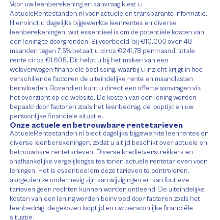
Voor uw leenberekening en aanvraag kiest u
ActueleRentestanden.nl voor actuele en transparante informatie.
Hier vindt u dagelijks bijgewerkte leenrentes en diverse
leenberekeningen, wat essentieel is om de potentiële kosten van
een lening te doorgronden. Bijvoorbeeld, bij €10.000 over 48
maanden tegen 7,5% betaalt u circa €241,78 per maand; totale
rente circa €1.605. Dit helpt u bij het maken van een
weloverwogen financiële beslissing, waarbij u inzicht krijgt in hoe
verschillende factoren de uiteindelijke rente en maandlasten
beïnvloeden. Bovendien kunt u direct een offerte aanvragen via
het overzicht op de website. De kosten van een lening worden
bepaald door factoren zoals het leenbedrag, de looptijd en uw
persoonlijke financiële situatie.
Onze actuele en betrouwbare rentetarieven
ActueleRentestanden.nl biedt dagelijks bijgewerkte leenrentes en
diverse leenberekeningen, zodat u altijd beschikt over actuele en
betrouwbare rentetarieven. Diverse kredietverstrekkers en
onafhankelijke vergelijkingssites tonen actuele rentetarieven voor
leningen. Het is essentieel om deze tarieven te controleren,
aangezien ze onderhevig zijn aan wijzigingen en aan foutieve
tarieven geen rechten kunnen worden ontleend. De uiteindelijke
kosten van een lening worden beïnvloed door factoren zoals het
leenbedrag, de gekozen looptijd en uw persoonlijke financiële
situatie.