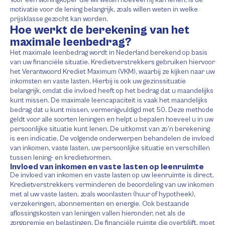
motivatie voor de lening belangrijk, zoals willen weten in welke
prijsklasse gezocht kan worden.
Hoe werkt de berekening van het
maximale leenbedrag?
Het maximale leenbedrag wordt in Nederland berekend op basis
van uw financiële situatie. Kredietverstrekkers gebruiken hiervoor
het Verantwoord Krediet Maximum (VKM), waarbij ze kijken naar uw
inkomsten en vaste lasten. Hierbij is ook uw gezinssituatie
belangrijk, omdat die invloed heeft op het bedrag dat u maandelijks
kunt missen. De maximale leencapaciteit is vaak het maandelijks
bedrag dat u kunt missen, vermenigvuldigd met 50. Deze methode
geldt voor alle soorten leningen en helpt u bepalen hoeveel u in uw
persoonlijke situatie kunt lenen. De uitkomst van zo’n berekening
is een indicatie. De volgende onderwerpen behandelen de invloed
van inkomen, vaste lasten, uw persoonlijke situatie en verschillen
tussen lening- en kredietvormen.
Invloed van inkomen en vaste lasten op leenruimte
De invloed van inkomen en vaste lasten op uw leenruimte is direct.
Kredietverstrekkers verminderen de beoordeling van uw inkomen
met al uw vaste lasten, zoals woonlasten (huur of hypotheek),
verzekeringen, abonnementen en energie. Ook bestaande
aflossingskosten van leningen vallen hieronder, net als de
zorgpremie en belastingen. De financiële ruimte die overblijft, moet