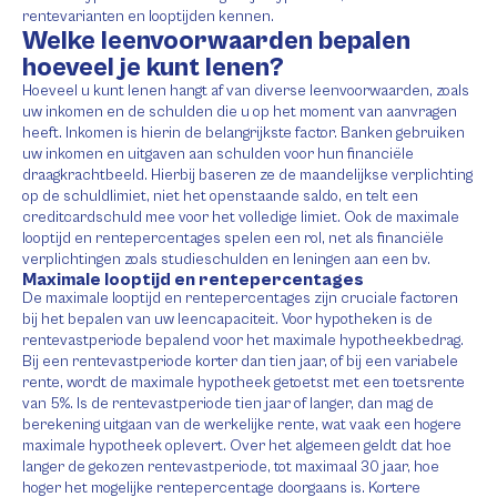
rentevarianten en looptijden kennen.
Welke leenvoorwaarden bepalen
hoeveel je kunt lenen?
Hoeveel u kunt lenen hangt af van diverse leenvoorwaarden, zoals
uw inkomen en de schulden die u op het moment van aanvragen
heeft. Inkomen is hierin de belangrijkste factor. Banken gebruiken
uw inkomen en uitgaven aan schulden voor hun financiële
draagkrachtbeeld. Hierbij baseren ze de maandelijkse verplichting
op de schuldlimiet, niet het openstaande saldo, en telt een
creditcardschuld mee voor het volledige limiet. Ook de maximale
looptijd en rentepercentages spelen een rol, net als financiële
verplichtingen zoals studieschulden en leningen aan een bv.
Maximale looptijd en rentepercentages
De maximale looptijd en rentepercentages zijn cruciale factoren
bij het bepalen van uw leencapaciteit. Voor hypotheken is de
rentevastperiode bepalend voor het maximale hypotheekbedrag.
Bij een rentevastperiode korter dan tien jaar, of bij een variabele
rente, wordt de maximale hypotheek getoetst met een toetsrente
van 5%. Is de rentevastperiode tien jaar of langer, dan mag de
berekening uitgaan van de werkelijke rente, wat vaak een hogere
maximale hypotheek oplevert. Over het algemeen geldt dat hoe
langer de gekozen rentevastperiode, tot maximaal 30 jaar, hoe
hoger het mogelijke rentepercentage doorgaans is. Kortere