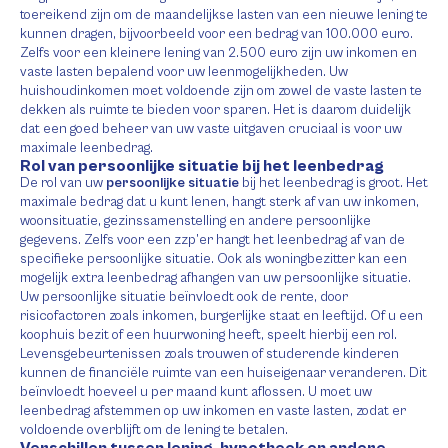
toereikend zijn om de maandelijkse lasten van een nieuwe lening te
kunnen dragen, bijvoorbeeld voor een bedrag van 100.000 euro.
Zelfs voor een kleinere lening van 2.500 euro zijn uw inkomen en
vaste lasten bepalend voor uw leenmogelijkheden. Uw
huishoudinkomen moet voldoende zijn om zowel de vaste lasten te
dekken als ruimte te bieden voor sparen. Het is daarom duidelijk
dat een goed beheer van uw vaste uitgaven cruciaal is voor uw
maximale leenbedrag.
Rol van persoonlijke situatie bij het leenbedrag
De rol van uw
persoonlijke situatie
bij het leenbedrag is groot. Het
maximale bedrag dat u kunt lenen, hangt sterk af van uw inkomen,
woonsituatie, gezinssamenstelling en andere persoonlijke
gegevens. Zelfs voor een zzp’er hangt het leenbedrag af van de
specifieke persoonlijke situatie. Ook als woningbezitter kan een
mogelijk extra leenbedrag afhangen van uw persoonlijke situatie.
Uw persoonlijke situatie beïnvloedt ook de rente, door
risicofactoren zoals inkomen, burgerlijke staat en leeftijd. Of u een
koophuis bezit of een huurwoning heeft, speelt hierbij een rol.
Levensgebeurtenissen zoals trouwen of studerende kinderen
kunnen de financiële ruimte van een huiseigenaar veranderen. Dit
beïnvloedt hoeveel u per maand kunt aflossen. U moet uw
leenbedrag afstemmen op uw inkomen en vaste lasten, zodat er
voldoende overblijft om de lening te betalen.
Verschillen tussen lening, hypotheek en andere