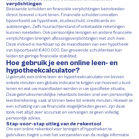
verplichtingen
Bestaande schulden en financiële verplichtingen beïnvloeden
direct hoeveel u kunt lenen. Financiële schulden omvatten
bijvoorbeeld uw hypotheek, studieschuld, creditcards en
autoleningen. Zelfs huurachterstand of onbetaalde rekeningen
kunnen meetellen. Ook persoonlijke leningen en andere financiële
verplichtingen brengen aflossingsverplichtingen met zich mee.
Deze invloed is merkbaar op de maandlasten van een hypotheek
van bijvoorbeeld €400.000. Een groeiende schuldenlast kan
leiden tot geringe financiële stabiliteit.
Hoe gebruik je een online leen- en
hypotheekcalculator?
U gebruikt een online leen- en hypotheekcalculator om binnen
enkele minuten een globale indicatie te krijgen van hoeveel u kunt
lenen en wat uw maandlasten worden in uw specifieke situatie.
Deze gebruiksvriendelijke rekentools bieden snel een persoonlijke
leenberekening, vaak al binnen twee tot enkele minuten. Hoewel ze
een schatting van uw financiële mogelijkheden geven, zijn deze
tools niet altijd zeer accuraat en vervangen ze geen volledig
persoonlijk advies.
Stap-voor-stap uitleg van de rekentool
Om een online rekentool voor leningen of hypotheken te
gebruiken, begint u met het verzamelen van de nodige informatie