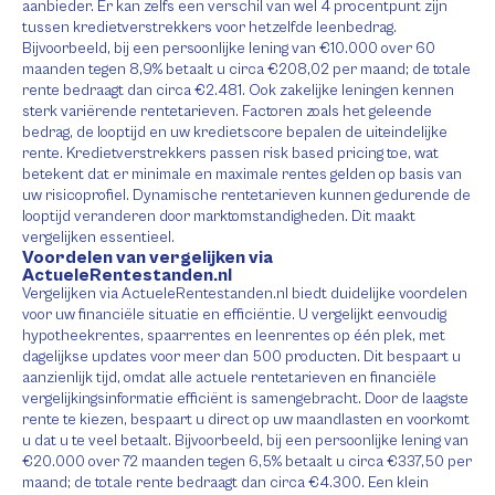
aanbieder. Er kan zelfs een verschil van wel 4 procentpunt zijn
tussen kredietverstrekkers voor hetzelfde leenbedrag.
Bijvoorbeeld, bij een persoonlijke lening van €10.000 over 60
maanden tegen 8,9% betaalt u circa €208,02 per maand; de totale
rente bedraagt dan circa €2.481. Ook zakelijke leningen kennen
sterk variërende rentetarieven. Factoren zoals het geleende
bedrag, de looptijd en uw kredietscore bepalen de uiteindelijke
rente. Kredietverstrekkers passen risk based pricing toe, wat
betekent dat er minimale en maximale rentes gelden op basis van
uw risicoprofiel. Dynamische rentetarieven kunnen gedurende de
looptijd veranderen door marktomstandigheden. Dit maakt
vergelijken essentieel.
Voordelen van vergelijken via
ActueleRentestanden.nl
Vergelijken via ActueleRentestanden.nl biedt duidelijke voordelen
voor uw financiële situatie en efficiëntie. U vergelijkt eenvoudig
hypotheekrentes, spaarrentes en leenrentes op één plek, met
dagelijkse updates voor meer dan 500 producten. Dit bespaart u
aanzienlijk tijd, omdat alle actuele rentetarieven en financiële
vergelijkingsinformatie efficiënt is samengebracht. Door de laagste
rente te kiezen, bespaart u direct op uw maandlasten en voorkomt
u dat u te veel betaalt. Bijvoorbeeld, bij een persoonlijke lening van
€20.000 over 72 maanden tegen 6,5% betaalt u circa €337,50 per
maand; de totale rente bedraagt dan circa €4.300. Een klein