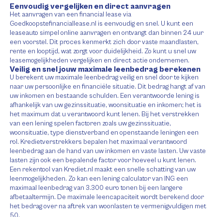
Eenvoudig vergelijken en direct aanvragen
Het aanvragen van een financial lease via
Goedkoopstefinanciallease.nl is eenvoudig en snel. U kunt een
leaseauto simpel online aanvragen en ontvangt dan binnen 24 uur
een voorstel. Dit proces kenmerkt zich door vaste maandlasten,
rente en looptijd, wat zorgt voor duidelijkheid. Zo kunt u snel uw
leasemogelijkheden vergelijken en direct actie ondernemen.
Veilig en snel jouw maximale leenbedrag berekenen
U berekent uw maximale leenbedrag veilig en snel door te kijken
naar uw persoonlijke en financiële situatie. Dit bedrag hangt af van
uw inkomen en bestaande schulden. Een verantwoorde lening is
afhankelijk van uw gezinssituatie, woonsituatie en inkomen; het is
het maximum dat u verantwoord kunt lenen. Bij het verstrekken
van een lening spelen factoren zoals uw gezinssituatie,
woonsituatie, type dienstverband en openstaande leningen een
rol. Kredietverstrekkers bepalen het maximaal verantwoord
leenbedrag aan de hand van uw inkomen en vaste lasten. Uw vaste
lasten zijn ook een bepalende factor voor hoeveel u kunt lenen.
Een rekentool van Krediet.nl maakt een snelle schatting van uw
leenmogelijkheden. Zo kan een lening calculator van ING een
maximaal leenbedrag van 3.300 euro tonen bij een langere
afbetaaltermijn. De maximale leencapaciteit wordt berekend door
het bedrag over na aftrek van woonlasten te vermenigvuldigen met
50.