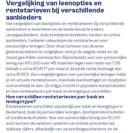
Vergelijking van leenopties en
rentetarieven bij verschillende
aanbieders
Het vergelijken van leenopties en rentetarieven bij verschillende
aanbieders is essentieel om de beste keuze te maken.
Leningaanbieders, zoals kredietverstrekkers, banken en online
aanbieders, hanteren uiteenlopende rentetarieven voor
persoonlijke leningen. Door deze tarieven van diverse
geldverstrekkers te vergelijken, vind je de laagste rente en de
meest geschikte voorwaarden. Bijvoorbeeld, voor een persoonlijke
lening van €10.000 over 48 maanden tegen een rente van 7,5%
betaalt u circa €241,77 per maand; de totale rente bedraagt dan
circa €1.605. Een vergelijkingstool voor persoonlijke leningen helpt
je om actuele rentetarieven, maximale leenbedragen en looptijden
overzichtelijk te zien. Zo krijg je inzicht in populaire leenproducten
en hoe rentetarieven per bank en leningstype verschillen.
Hoe verschillen rentetarieven per bank en
leningstype?
Rentetarieven verschillen aanzienlijk per bank en leningstype in
Nederland, zoals bij persoonlijke leningen, doorlopende kredieten
of creditcardschulden. Voor een persoonlijke lening van 10.000
euro kunnen de tarieven variëren van enkele procenten tot
dubbele cijfers, afhankelijk van uw kredietgeschiedenis en de