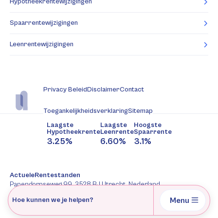
Hypotheekrentewijzigingen
Spaarrentewijzigingen
Leenrentewijzigingen
Privacy Beleid
Disclaimer
Contact
Toegankelijkheidsverklaring
Sitemap
Laagste
Laagste
Hoogste
Hypotheekrente
Leenrente
Spaarrente
3.25%
6.60%
3.1%
ActueleRentestanden
Papendorpseweg 99, 3528 BJ Utrecht, Nederland
088-2277344
Menu
Hoe kunnen we je helpen?
AFM: 12047091