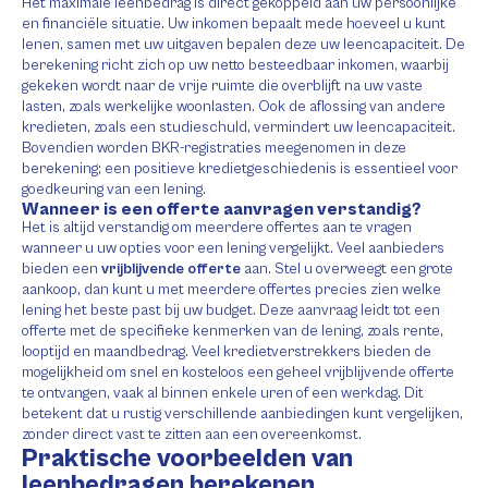
Het maximale leenbedrag is direct gekoppeld aan uw persoonlijke
en financiële situatie. Uw inkomen bepaalt mede hoeveel u kunt
lenen, samen met uw uitgaven bepalen deze uw leencapaciteit. De
berekening richt zich op uw netto besteedbaar inkomen, waarbij
gekeken wordt naar de vrije ruimte die overblijft na uw vaste
lasten, zoals werkelijke woonlasten. Ook de aflossing van andere
kredieten, zoals een studieschuld, vermindert uw leencapaciteit.
Bovendien worden BKR-registraties meegenomen in deze
berekening; een positieve kredietgeschiedenis is essentieel voor
goedkeuring van een lening.
Wanneer is een offerte aanvragen verstandig?
Het is altijd verstandig om meerdere offertes aan te vragen
wanneer u uw opties voor een lening vergelijkt. Veel aanbieders
bieden een
vrijblijvende offerte
aan. Stel u overweegt een grote
aankoop, dan kunt u met meerdere offertes precies zien welke
lening het beste past bij uw budget. Deze aanvraag leidt tot een
offerte met de specifieke kenmerken van de lening, zoals rente,
looptijd en maandbedrag. Veel kredietverstrekkers bieden de
mogelijkheid om snel en kosteloos een geheel vrijblijvende offerte
te ontvangen, vaak al binnen enkele uren of een werkdag. Dit
betekent dat u rustig verschillende aanbiedingen kunt vergelijken,
zonder direct vast te zitten aan een overeenkomst.
Praktische voorbeelden van
leenbedragen berekenen