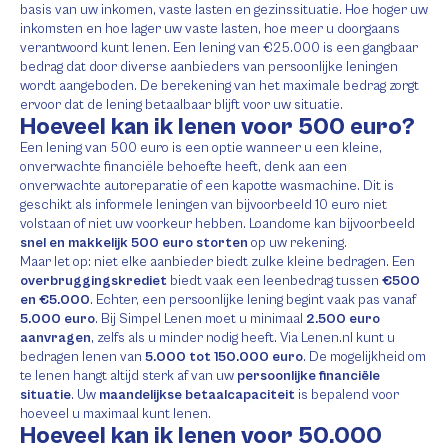
basis van uw inkomen, vaste lasten en gezinssituatie. Hoe hoger uw
inkomsten en hoe lager uw vaste lasten, hoe meer u doorgaans
verantwoord kunt lenen. Een lening van €25.000 is een gangbaar
bedrag dat door diverse aanbieders van persoonlijke leningen
wordt aangeboden. De berekening van het maximale bedrag zorgt
ervoor dat de lening betaalbaar blijft voor uw situatie.
Hoeveel kan ik lenen voor 500 euro?
Een lening van 500 euro is een optie wanneer u een kleine,
onverwachte financiële behoefte heeft, denk aan een
onverwachte autoreparatie of een kapotte wasmachine. Dit is
geschikt als informele leningen van bijvoorbeeld 10 euro niet
volstaan of niet uw voorkeur hebben. Loandome kan bijvoorbeeld
snel en makkelijk 500 euro storten
op uw rekening.
Maar let op: niet elke aanbieder biedt zulke kleine bedragen. Een
overbruggingskrediet
biedt vaak een leenbedrag tussen
€500
en €5.000
. Echter, een persoonlijke lening begint vaak pas vanaf
5.000 euro
. Bij Simpel Lenen moet u minimaal
2.500 euro
aanvragen
, zelfs als u minder nodig heeft. Via Lenen.nl kunt u
bedragen lenen van
5.000 tot 150.000 euro
. De mogelijkheid om
te lenen hangt altijd sterk af van uw
persoonlijke financiële
situatie
. Uw
maandelijkse betaalcapaciteit
is bepalend voor
hoeveel u maximaal kunt lenen.
Hoeveel kan ik lenen voor 50.000