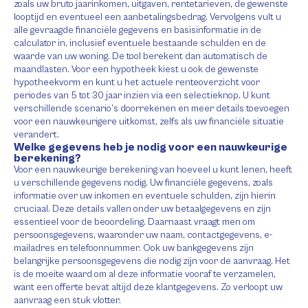
zoals uw bruto jaarinkomen, uitgaven, rentetarieven, de gewenste
looptijd en eventueel een aanbetalingsbedrag. Vervolgens vult u
alle gevraagde financiële gegevens en basisinformatie in de
calculator in, inclusief eventuele bestaande schulden en de
waarde van uw woning. De tool berekent dan automatisch de
maandlasten. Voor een hypotheek kiest u ook de gewenste
hypotheekvorm en kunt u het actuele renteoverzicht voor
periodes van 5 tot 30 jaar inzien via een selectieknop. U kunt
verschillende scenario’s doorrekenen en meer details toevoegen
voor een nauwkeurigere uitkomst, zelfs als uw financiële situatie
verandert.
Welke gegevens heb je nodig voor een nauwkeurige
berekening?
Voor een nauwkeurige berekening van hoeveel u kunt lenen, heeft
u verschillende gegevens nodig. Uw financiële gegevens, zoals
informatie over uw inkomen en eventuele schulden, zijn hierin
cruciaal. Deze details vallen onder uw betaalgegevens en zijn
essentieel voor de beoordeling. Daarnaast vraagt men om
persoonsgegevens, waaronder uw naam, contactgegevens, e-
mailadres en telefoonnummer. Ook uw bankgegevens zijn
belangrijke persoonsgegevens die nodig zijn voor de aanvraag. Het
is de moeite waard om al deze informatie vooraf te verzamelen,
want een offerte bevat altijd deze klantgegevens. Zo verloopt uw
aanvraag een stuk vlotter.