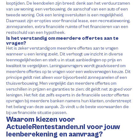
looptijden. De leendoelen zijn breed: denk aan het verduurzamen
van uw woning, een verbouwing, de aanschaf van een auto of een
tweede woning. Ook een lening oversluiten is een mogelijkheid.
Daarnaast zijn er opties voor financial lease, een recreatiewoning,
zonnepanelen, extra financiële ruimte of het financieren van een
restschuld van een hypotheek.
Is het verstandig om meerdere offertes aan te
vragen?
Het is zeker verstandig om meerdere offertes aan te vragen
wanneer u een lening zoekt. Dit verhoogt uw inzicht in diverse
leenmogelijkheden en stelt u in staat aanbiedingen op prijs en
kwaliteit te vergelijken. Leningaanvragers wordt geadviseerd om
meerdere offertes op te vragen voor een weloverwogen keuze. Dit
principe geldt niet alleen voor bijvoorbeeld zonnepanelen of een
thuisverbouwing. Men vergelijkt dan meerdere offertes om
verschillen in prijzen en garanties te zien; dit geldt net zo goed voor
leningen. Het feit dat zelfs experts in de financiële sector offertes
opvragen bij meerdere banken namens hun klanten, onderstreept
het belang van deze aanpak. Zo vindt u de beste voorwaarden die
bij uw financiële situatie passen.
Waarom kiezen voor
ActueleRentestanden.nl voor jouw
leenberekening en aanvraag?