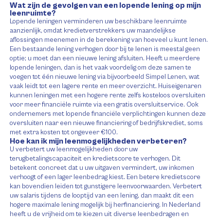
Wat zijn de gevolgen van een lopende lening op mijn
leenruimte?
Lopende leningen verminderen uw beschikbare leenruimte
aanzienlijk, omdat kredietverstrekkers uw maandelijkse
aflossingen meenemen in de berekening van hoeveel u kunt lenen.
Een bestaande lening verhogen door bij te lenen is meestal geen
optie; u moet dan een nieuwe lening afsluiten. Heeft u meerdere
lopende leningen, dan is het vaak voordelig om deze samen te
voegen tot één nieuwe lening via bijvoorbeeld Simpel Lenen, wat
vaak leidt tot een lagere rente en meer overzicht. Huiseigenaren
kunnen leningen met een hogere rente zelfs kosteloos oversluiten
voor meer financiële ruimte via een gratis oversluitservice. Ook
ondernemers met lopende financiële verplichtingen kunnen deze
oversluiten naar een nieuwe financiering of bedrijfskrediet, soms
met extra kosten tot ongeveer €100.
Hoe kan ik mijn leenmogelijkheden verbeteren?
U verbetert uw leenmogelijkheden door uw
terugbetalingscapaciteit en kredietscore te verhogen. Dit
betekent concreet dat u uw uitgaven vermindert, uw inkomen
verhoogt of een lager leenbedrag kiest. Een betere kredietscore
kan bovendien leiden tot gunstigere leenvoorwaarden. Verbetert
uw salaris tijdens de looptijd van een lening, dan maakt dit een
hogere maximale lening mogelijk bij herfinanciering. In Nederland
heeft u de vrijheid om te kiezen uit diverse leenbedragen en