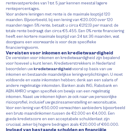
rentevastperiodes van 1 tot 5 jaar kennen meestal lagere
rentepercentages.
Voor andere leningen met rente is de maximale looptijd 120
maanden. Bijvoorbeeld, bij een lening van €20.000 over 120
maanden tegen 5% rente, betaalt u circa €212,13 per maand; de
totale rente bedraagt dan circa €5.455. Een 0% rente financiering
heeft een kortere maximale looptijd van 24 tot 36 maanden, wat
doorgaans een voorwaarde is voor deze specifieke
financieringsvorm.
Vereisten voor inkomen en kredietwaardigheid
De vereisten voor inkomen en kredietwaardigheid zijn bepalend
voor hoeveel u kunt lenen. Kredietverstrekkers in Nederland
beoordelen uw
kredietwaardigheid
vooral op basis van uw
inkomen en bestaande maandelijkse leningverplichtingen. U moet
voldoende en vaste inkomsten hebben; denk aan een salaris of
andere regelmatige inkomsten. Banken zoals ING, Rabobank en
ABN AMRO vragen specifiek om bewijs van een regelmatig
inkomen. Naast uw inkomen kijken ze ook naar uw persoonlijke
risicoprofiel, inclusief uw gezinssamenstelling en woonsituatie.
Voor een lening van €50.000 verwachten aanbieders bijvoorbeeld
een bruto maandinkomen tussen de €2.000 en €4.000. Een
goede kredietscore en een acceptabele schuldenlast zijn
cruciaal, zeker bij hogere bedragen zoals €20.000 of €60.000.
Invloed van bestaande schulden en financiële