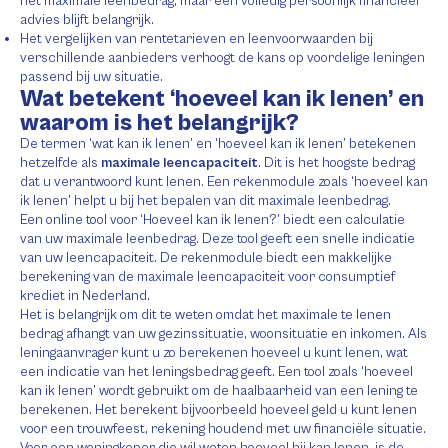
het maximale leenbedrag, maar een volledig persoonlijk financieel
advies blijft belangrijk.
Het vergelijken van rentetarieven en leenvoorwaarden bij
verschillende aanbieders verhoogt de kans op voordelige leningen
passend bij uw situatie.
Wat betekent ‘hoeveel kan ik lenen’ en
waarom is het belangrijk?
De termen ‘wat kan ik lenen’ en ‘hoeveel kan ik lenen’ betekenen
hetzelfde als
maximale leencapaciteit
. Dit is het hoogste bedrag
dat u verantwoord kunt lenen. Een rekenmodule zoals ‘hoeveel kan
ik lenen’ helpt u bij het bepalen van dit maximale leenbedrag.
Een online tool voor ‘Hoeveel kan ik lenen?’ biedt een calculatie
van uw maximale leenbedrag. Deze tool geeft een snelle indicatie
van uw leencapaciteit. De rekenmodule biedt een makkelijke
berekening van de maximale leencapaciteit voor consumptief
krediet in Nederland.
Het is belangrijk om dit te weten omdat het maximale te lenen
bedrag afhangt van uw gezinssituatie, woonsituatie en inkomen. Als
leningaanvrager kunt u zo berekenen hoeveel u kunt lenen, wat
een indicatie van het leningsbedrag geeft. Een tool zoals ‘hoeveel
kan ik lenen’ wordt gebruikt om de haalbaarheid van een lening te
berekenen. Het berekent bijvoorbeeld hoeveel geld u kunt lenen
voor een trouwfeest, rekening houdend met uw financiële situatie.
Voor een woningkoper die wil weten hoeveel hij kan lenen, is de