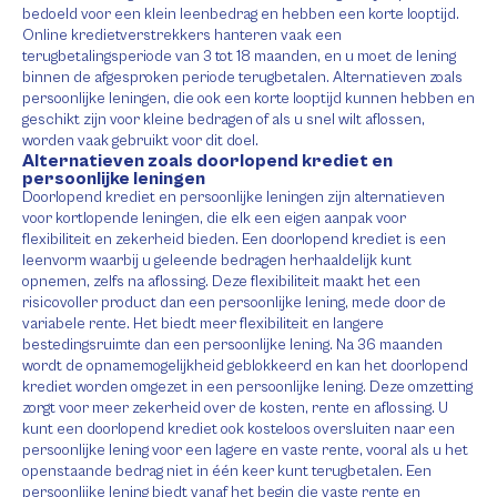
bedoeld voor een klein leenbedrag en hebben een korte looptijd.
Online kredietverstrekkers hanteren vaak een
terugbetalingsperiode van 3 tot 18 maanden, en u moet de lening
binnen de afgesproken periode terugbetalen. Alternatieven zoals
persoonlijke leningen, die ook een korte looptijd kunnen hebben en
geschikt zijn voor kleine bedragen of als u snel wilt aflossen,
worden vaak gebruikt voor dit doel.
Alternatieven zoals doorlopend krediet en
persoonlijke leningen
Doorlopend krediet en persoonlijke leningen zijn alternatieven
voor kortlopende leningen, die elk een eigen aanpak voor
flexibiliteit en zekerheid bieden. Een doorlopend krediet is een
leenvorm waarbij u geleende bedragen herhaaldelijk kunt
opnemen, zelfs na aflossing. Deze flexibiliteit maakt het een
risicovoller product dan een persoonlijke lening, mede door de
variabele rente. Het biedt meer flexibiliteit en langere
bestedingsruimte dan een persoonlijke lening. Na 36 maanden
wordt de opnamemogelijkheid geblokkeerd en kan het doorlopend
krediet worden omgezet in een persoonlijke lening. Deze omzetting
zorgt voor meer zekerheid over de kosten, rente en aflossing. U
kunt een doorlopend krediet ook kosteloos oversluiten naar een
persoonlijke lening voor een lagere en vaste rente, vooral als u het
openstaande bedrag niet in één keer kunt terugbetalen. Een
persoonlijke lening biedt vanaf het begin die vaste rente en