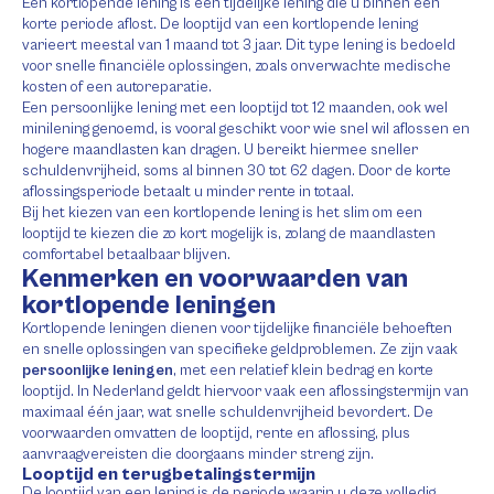
Een kortlopende lening is een tijdelijke lening die u binnen een
korte periode aflost. De looptijd van een kortlopende lening
varieert meestal van 1 maand tot 3 jaar. Dit type lening is bedoeld
voor snelle financiële oplossingen, zoals onverwachte medische
kosten of een autoreparatie.
Een persoonlijke lening met een looptijd tot 12 maanden, ook wel
minilening genoemd, is vooral geschikt voor wie snel wil aflossen en
hogere maandlasten kan dragen. U bereikt hiermee sneller
schuldenvrijheid, soms al binnen 30 tot 62 dagen. Door de korte
aflossingsperiode betaalt u minder rente in totaal.
Bij het kiezen van een kortlopende lening is het slim om een
looptijd te kiezen die zo kort mogelijk is, zolang de maandlasten
comfortabel betaalbaar blijven.
Kenmerken en voorwaarden van
kortlopende leningen
Kortlopende leningen dienen voor tijdelijke financiële behoeften
en snelle oplossingen van specifieke geldproblemen. Ze zijn vaak
persoonlijke leningen
, met een relatief klein bedrag en korte
looptijd. In Nederland geldt hiervoor vaak een aflossingstermijn van
maximaal één jaar, wat snelle schuldenvrijheid bevordert. De
voorwaarden omvatten de looptijd, rente en aflossing, plus
aanvraagvereisten die doorgaans minder streng zijn.
Looptijd en terugbetalingstermijn
De looptijd van een lening is de periode waarin u deze volledig