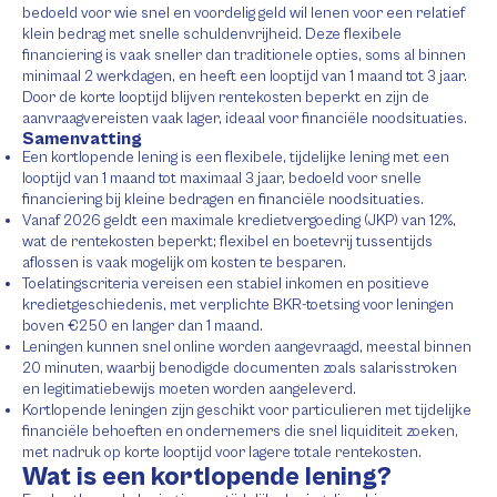
bedoeld voor wie snel en voordelig geld wil lenen voor een relatief
klein bedrag met snelle schuldenvrijheid. Deze flexibele
financiering is vaak sneller dan traditionele opties, soms al binnen
minimaal 2 werkdagen, en heeft een looptijd van 1 maand tot 3 jaar.
Door de korte looptijd blijven rentekosten beperkt en zijn de
aanvraagvereisten vaak lager, ideaal voor financiële noodsituaties.
Samenvatting
Een kortlopende lening is een flexibele, tijdelijke lening met een
looptijd van 1 maand tot maximaal 3 jaar, bedoeld voor snelle
financiering bij kleine bedragen en financiële noodsituaties.
Vanaf 2026 geldt een maximale kredietvergoeding (JKP) van 12%,
wat de rentekosten beperkt; flexibel en boetevrij tussentijds
aflossen is vaak mogelijk om kosten te besparen.
Toelatingscriteria vereisen een stabiel inkomen en positieve
kredietgeschiedenis, met verplichte BKR-toetsing voor leningen
boven €250 en langer dan 1 maand.
Leningen kunnen snel online worden aangevraagd, meestal binnen
20 minuten, waarbij benodigde documenten zoals salarisstroken
en legitimatiebewijs moeten worden aangeleverd.
Kortlopende leningen zijn geschikt voor particulieren met tijdelijke
financiële behoeften en ondernemers die snel liquiditeit zoeken,
met nadruk op korte looptijd voor lagere totale rentekosten.
Wat is een kortlopende lening?