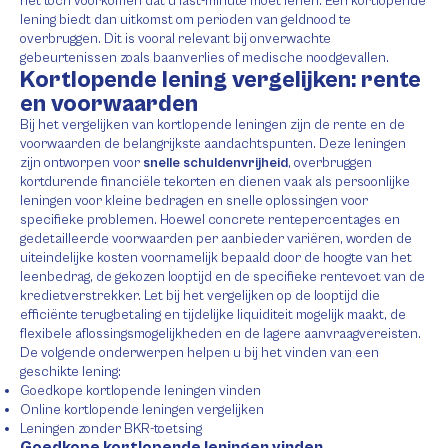
het toch voorkomen dat u last-minute moet lenen. Een kortlopende
lening biedt dan uitkomst om perioden van geldnood te
overbruggen. Dit is vooral relevant bij onverwachte
gebeurtenissen zoals baanverlies of medische noodgevallen.
Kortlopende lening vergelijken: rente
en voorwaarden
Bij het vergelijken van kortlopende leningen zijn de rente en de
voorwaarden de belangrijkste aandachtspunten. Deze leningen
zijn ontworpen voor
snelle schuldenvrijheid
, overbruggen
kortdurende financiële tekorten en dienen vaak als persoonlijke
leningen voor kleine bedragen en snelle oplossingen voor
specifieke problemen. Hoewel concrete rentepercentages en
gedetailleerde voorwaarden per aanbieder variëren, worden de
uiteindelijke kosten voornamelijk bepaald door de hoogte van het
leenbedrag, de gekozen looptijd en de specifieke rentevoet van de
kredietverstrekker. Let bij het vergelijken op de looptijd die
efficiënte terugbetaling en tijdelijke liquiditeit mogelijk maakt, de
flexibele aflossingsmogelijkheden en de lagere aanvraagvereisten.
De volgende onderwerpen helpen u bij het vinden van een
geschikte lening:
Goedkope kortlopende leningen vinden
Online kortlopende leningen vergelijken
Leningen zonder BKR-toetsing
Goedkope kortlopende leningen vinden