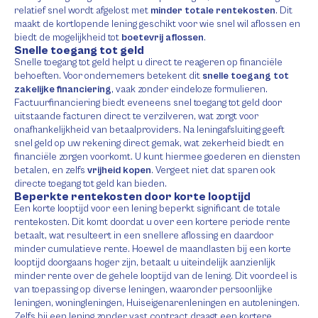
relatief snel wordt afgelost met
minder totale rentekosten
. Dit
maakt de kortlopende lening geschikt voor wie snel wil aflossen en
biedt de mogelijkheid tot
boetevrij aflossen
.
Snelle toegang tot geld
Snelle toegang tot geld helpt u direct te reageren op financiële
behoeften. Voor ondernemers betekent dit
snelle toegang tot
zakelijke financiering
, vaak zonder eindeloze formulieren.
Factuurfinanciering biedt eveneens snel toegang tot geld door
uitstaande facturen direct te verzilveren, wat zorgt voor
onafhankelijkheid van betaalproviders. Na leningafsluiting geeft
snel geld op uw rekening direct gemak, wat zekerheid biedt en
financiële zorgen voorkomt. U kunt hiermee goederen en diensten
betalen, en zelfs
vrijheid kopen
. Vergeet niet dat sparen ook
directe toegang tot geld kan bieden.
Beperkte rentekosten door korte looptijd
Een korte looptijd voor een lening beperkt significant de totale
rentekosten. Dit komt doordat u over een kortere periode rente
betaalt, wat resulteert in een snellere aflossing en daardoor
minder cumulatieve rente. Hoewel de maandlasten bij een korte
looptijd doorgaans hoger zijn, betaalt u uiteindelijk aanzienlijk
minder rente over de gehele looptijd van de lening. Dit voordeel is
van toepassing op diverse leningen, waaronder persoonlijke
leningen, woningleningen, Huiseigenarenleningen en autoleningen.
Zelfs bij een lening zonder vast contract draagt een kortere