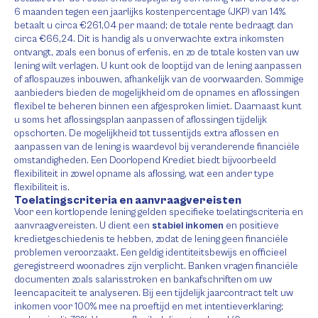
6 maanden tegen een jaarlijks kostenpercentage (JKP) van 14%
betaalt u circa €261,04 per maand; de totale rente bedraagt dan
circa €66,24. Dit is handig als u onverwachte extra inkomsten
ontvangt, zoals een bonus of erfenis, en zo de totale kosten van uw
lening wilt verlagen. U kunt ook de looptijd van de lening aanpassen
of aflospauzes inbouwen, afhankelijk van de voorwaarden. Sommige
aanbieders bieden de mogelijkheid om de opnames en aflossingen
flexibel te beheren binnen een afgesproken limiet. Daarnaast kunt
u soms het aflossingsplan aanpassen of aflossingen tijdelijk
opschorten. De mogelijkheid tot tussentijds extra aflossen en
aanpassen van de lening is waardevol bij veranderende financiële
omstandigheden. Een Doorlopend Krediet biedt bijvoorbeeld
flexibiliteit in zowel opname als aflossing, wat een ander type
flexibiliteit is.
Toelatingscriteria en aanvraagvereisten
Voor een kortlopende lening gelden specifieke toelatingscriteria en
aanvraagvereisten. U dient een
stabiel inkomen
en positieve
kredietgeschiedenis te hebben, zodat de lening geen financiële
problemen veroorzaakt. Een geldig identiteitsbewijs en officieel
geregistreerd woonadres zijn verplicht. Banken vragen financiële
documenten zoals salarisstroken en bankafschriften om uw
leencapaciteit te analyseren. Bij een tijdelijk jaarcontract telt uw
inkomen voor 100% mee na proeftijd en met intentieverklaring;