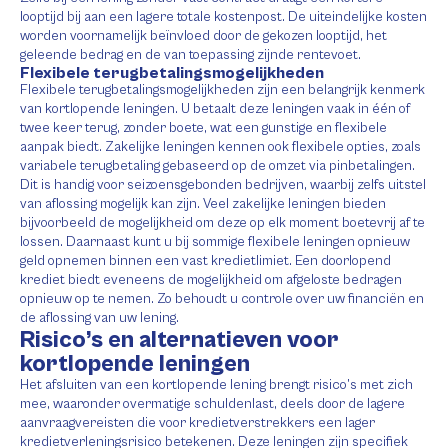
looptijd bij aan een lagere totale kostenpost. De uiteindelijke kosten
worden voornamelijk beïnvloed door de gekozen looptijd, het
geleende bedrag en de van toepassing zijnde rentevoet.
Flexibele terugbetalingsmogelijkheden
Flexibele terugbetalingsmogelijkheden zijn een belangrijk kenmerk
van kortlopende leningen. U betaalt deze leningen vaak in één of
twee keer terug, zonder boete, wat een gunstige en flexibele
aanpak biedt. Zakelijke leningen kennen ook flexibele opties, zoals
variabele terugbetaling gebaseerd op de omzet via pinbetalingen.
Dit is handig voor seizoensgebonden bedrijven, waarbij zelfs uitstel
van aflossing mogelijk kan zijn. Veel zakelijke leningen bieden
bijvoorbeeld de mogelijkheid om deze op elk moment boetevrij af te
lossen. Daarnaast kunt u bij sommige flexibele leningen opnieuw
geld opnemen binnen een vast kredietlimiet. Een doorlopend
krediet biedt eveneens de mogelijkheid om afgeloste bedragen
opnieuw op te nemen. Zo behoudt u controle over uw financiën en
de aflossing van uw lening.
Risico’s en alternatieven voor
kortlopende leningen
Het afsluiten van een kortlopende lening brengt risico’s met zich
mee, waaronder overmatige schuldenlast, deels door de lagere
aanvraagvereisten die voor kredietverstrekkers een lager
kredietverleningsrisico betekenen. Deze leningen zijn specifiek