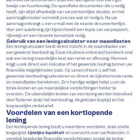
bewijs van huurtoeslag. De specifieke documenten die u nodig
heeft, zijn altijd afhankelijk van uw persoonlijke situatie, en het
aanvraagformulier vermeldt precies wat er nodig is. Na uw
aanvraag ontvangt u een e-mail met de exacte documentenlijst.
Voor een autolening zijn bijvoorbeeld een kopie van uw paspoort,
rijbewijs en een recente loonstrook nodig.
Gebruik van een leningcalculator voor maandlasten
Een leningcalculator biedt direct inzicht in de maandlasten van
een gewenst leenbedrag. Deze intuïtieve online tool berekent snel
wat een lening maandelijks kost aan rente en aflossing. Hiermee
krijgt u ook direct een indicatie of het gewenste bedrag binnen uw
financiële mogelijkheden past. Op Lenen.nl kunt u zelf het
gewenste leenbedrag selecteren en direct de bijbehorende rente
en maandlasten berekenen. Zo’n handige widget helpt u om de
totale kosten en uw maandelijkse verplichtingen helder te
overzien. De uiteindelijke kosten van een lening worden beïnvloed
door factoren zoals het leenbedrag, de gekozen looptijd en het
toepasselijke rentetarief.
Voordelen van een kortlopende
lening
Een kortlopende lening biedt u meerdere voordelen, zoals snelle
toegang tot
tijdelijke liquiditeit
en overzicht over uw financiën. U
vermijdt langdurige financiële verplichtingen, omdat de lening