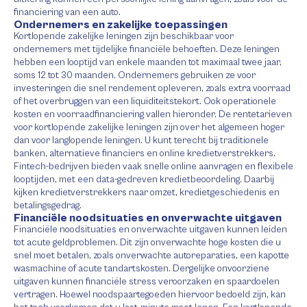
financiering van een auto.
Ondernemers en zakelijke toepassingen
Kortlopende zakelijke leningen zijn beschikbaar voor
ondernemers met tijdelijke financiële behoeften. Deze leningen
hebben een looptijd van enkele maanden tot maximaal twee jaar,
soms 12 tot 30 maanden. Ondernemers gebruiken ze voor
investeringen die snel rendement opleveren, zoals extra voorraad
of het overbruggen van een liquiditeitstekort. Ook operationele
kosten en voorraadfinanciering vallen hieronder. De rentetarieven
voor kortlopende zakelijke leningen zijn over het algemeen hoger
dan voor langlopende leningen. U kunt terecht bij traditionele
banken, alternatieve financiers en online kredietverstrekkers.
Fintech-bedrijven bieden vaak snelle online aanvragen en flexibele
looptijden, met een data-gedreven kredietbeoordeling. Daarbij
kijken kredietverstrekkers naar omzet, kredietgeschiedenis en
betalingsgedrag.
Financiële noodsituaties en onverwachte uitgaven
Financiële noodsituaties en onverwachte uitgaven kunnen leiden
tot acute geldproblemen. Dit zijn onverwachte hoge kosten die u
snel moet betalen, zoals onverwachte autoreparaties, een kapotte
wasmachine of acute tandartskosten. Dergelijke onvoorziene
uitgaven kunnen financiële stress veroorzaken en spaardoelen
vertragen. Hoewel noodspaartegoeden hiervoor bedoeld zijn, kan