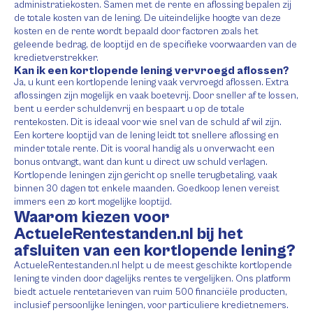
administratiekosten. Samen met de rente en aflossing bepalen zij
de totale kosten van de lening. De uiteindelijke hoogte van deze
kosten en de rente wordt bepaald door factoren zoals het
geleende bedrag, de looptijd en de specifieke voorwaarden van de
kredietverstrekker.
Kan ik een kortlopende lening vervroegd aflossen?
Ja, u kunt een kortlopende lening vaak vervroegd aflossen. Extra
aflossingen zijn mogelijk en vaak boetevrij. Door sneller af te lossen,
bent u eerder schuldenvrij en bespaart u op de totale
rentekosten. Dit is ideaal voor wie snel van de schuld af wil zijn.
Een kortere looptijd van de lening leidt tot snellere aflossing en
minder totale rente. Dit is vooral handig als u onverwacht een
bonus ontvangt, want dan kunt u direct uw schuld verlagen.
Kortlopende leningen zijn gericht op snelle terugbetaling, vaak
binnen 30 dagen tot enkele maanden. Goedkoop lenen vereist
immers een zo kort mogelijke looptijd.
Waarom kiezen voor
ActueleRentestanden.nl bij het
afsluiten van een kortlopende lening?
ActueleRentestanden.nl helpt u de meest geschikte kortlopende
lening te vinden door dagelijks rentes te vergelijken. Ons platform
biedt actuele rentetarieven van ruim 500 financiële producten,
inclusief persoonlijke leningen, voor particuliere kredietnemers.