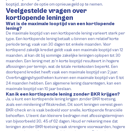
looptijd, zonder de optie om opnieuw geld op te nemen.
Veelgestelde vragen over
kortlopende leningen
Wat is de maximale looptijd van een kortlopende
lening?
De maximale looptijd van een kortlopende lening varieert sterk per
type. Een kortlopende lening betaalt u binnen een relatief korte
periode terug, vaak van 30 dagen tot enkele maanden. Voor
kortlopend zakelijk krediet geldt vaak een maximale looptijd van 12
maanden, al kan dit bij sommige zakelijke leningen oplopen tot 30
maanden. Een lening met zo’n korte looptijd resulteert in hogere
aflossingen per termijn, wat de totale rentekosten beperkt. Een
doorlopend krediet heeft vaak een maximale looptijd van 2 jaar.
Overbruggingshypotheken kunnen een maximale looptijd van 6 tot
24 maanden hebben. Een algemene lening daarentegen, kan een
maximale looptijd van 10 jaar beslaan.
Kan ik een kortlopende lening zonder BKR krijgen?
Ja, u kunt een kortlopende lening krijgen zonder BKR-toetsing,
zoals een minilening of flitskrediet. Dit soort leningen vereist geen
BKR-check en is vaak bedoeld voor snelle, kortlopende financiële
behoeften. U leent dan kleinere bedragen met aflossingstermijnen
van bijvoorbeeld 30, 45 of 62 dagen. Houd er rekening mee dat
leningen zonder BKR-toetsing vaak strengere voorwaarden, hogere