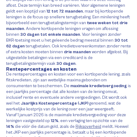
aflost. Deze termijn kan breed variëren. Voor algemene leningen
geldt een looptijd van
12 tot 72 maanden
, maar bij kortlopende
leningen is de focus op snellere terugbetaling. Een minilening heeft
bijvoorbeeld een terugbetalingstermijn van
twee weken tot drie
maanden
. Andere kortlopende leningen vragen om aflossing
binnen
30 dagen tot enkele maanden
. Voor leningen zonder
BKR-toetsing moet u het geleende bedrag meestal binnen
30 tot
62 dagen
terugbetalen. Ook kredietovereenkomsten zonder rente
of extra kosten moeten binnen
drie maanden
worden afgelost. Bij
uitgestelde betalingen via een creditcard is de
terugbetalingstermijn vaak
30 dagen
.
Rentepercentages en kosten
De rentepercentages en kosten voor een kortlopende lening, zoals
flitskredieten, zijn aan wettelijke maxima gebonden om
consumenten te beschermen. De
maximale kredietvergoeding
is
een jaarlijks percentage dat alle kosten van de lening omvat,
inclusief rente en eventuele andere vergoedingen. Dit wordt ook
wel het
Jaarlijks Kostenpercentage (JKP)
genoemd, wat de
werkelijke kostprijs van de lening over een jaar weergeeft.
Vanaf 1 januari 2026 is de maximale kredietvergoeding voor deze
leningen vastgesteld op
12%
, een verlaging ten opzichte van de
14%
die vóór die datum gold, zoals de
Rijksoverheid
meldt. Hoewel
het JKP een jaarlijks percentage is, betaalt u bij een kortlopende