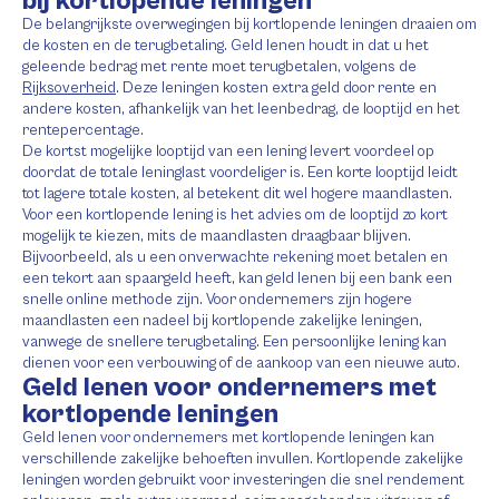
bij kortlopende leningen
De belangrijkste overwegingen bij kortlopende leningen draaien om
de kosten en de terugbetaling. Geld lenen houdt in dat u het
geleende bedrag met rente moet terugbetalen, volgens de
Rijksoverheid
. Deze leningen kosten extra geld door rente en
andere kosten, afhankelijk van het leenbedrag, de looptijd en het
rentepercentage.
De kortst mogelijke looptijd van een lening levert voordeel op
doordat de totale leninglast voordeliger is. Een korte looptijd leidt
tot lagere totale kosten, al betekent dit wel hogere maandlasten.
Voor een kortlopende lening is het advies om de looptijd zo kort
mogelijk te kiezen, mits de maandlasten draagbaar blijven.
Bijvoorbeeld, als u een onverwachte rekening moet betalen en
een tekort aan spaargeld heeft, kan geld lenen bij een bank een
snelle online methode zijn. Voor ondernemers zijn hogere
maandlasten een nadeel bij kortlopende zakelijke leningen,
vanwege de snellere terugbetaling. Een persoonlijke lening kan
dienen voor een verbouwing of de aankoop van een nieuwe auto.
Geld lenen voor ondernemers met
kortlopende leningen
Geld lenen voor ondernemers met kortlopende leningen kan
verschillende zakelijke behoeften invullen. Kortlopende zakelijke
leningen worden gebruikt voor investeringen die snel rendement