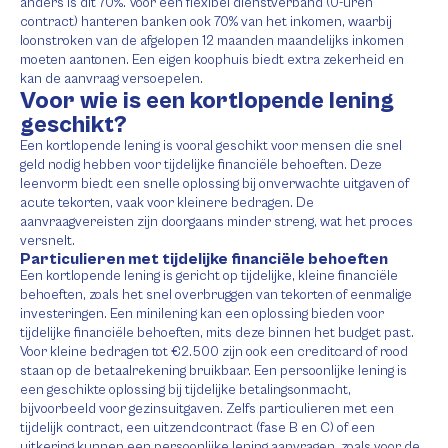
anders is dit 70%. Voor een flexibel dienstverband (0-uren
contract) hanteren banken ook 70% van het inkomen, waarbij
loonstroken van de afgelopen 12 maanden maandelijks inkomen
moeten aantonen. Een eigen koophuis biedt extra zekerheid en
kan de aanvraag versoepelen.
Voor wie is een kortlopende lening
geschikt?
Een kortlopende lening is vooral geschikt voor mensen die snel
geld nodig hebben voor tijdelijke financiële behoeften. Deze
leenvorm biedt een snelle oplossing bij onverwachte uitgaven of
acute tekorten, vaak voor kleinere bedragen. De
aanvraagvereisten zijn doorgaans minder streng, wat het proces
versnelt.
Particulieren met tijdelijke financiële behoeften
Een kortlopende lening is gericht op tijdelijke, kleine financiële
behoeften, zoals het snel overbruggen van tekorten of eenmalige
investeringen. Een minilening kan een oplossing bieden voor
tijdelijke financiële behoeften, mits deze binnen het budget past.
Voor kleine bedragen tot €2.500 zijn ook een creditcard of rood
staan op de betaalrekening bruikbaar. Een persoonlijke lening is
een geschikte oplossing bij tijdelijke betalingsonmacht,
bijvoorbeeld voor gezinsuitgaven. Zelfs particulieren met een
tijdelijk contract, een uitzendcontract (fase B en C) of een
uitkering kunnen een persoonlijke lening aanvragen, zoals voor de