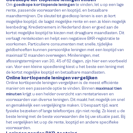
Om
goedkope kortlopende leningen
te vinden, let u op een lage
rente, passende voorwaarden en looptijd, en betaalbare
maandtermijnen. De sleutel tot goedkoop lenen is een zo kort
mogelijke looptijd, de laagst mogelijke rente en een zo klein mogelijk
leenbedrag. Kredietnemers in Nederland doen er goed aan de
kortst mogelijke looptijd te kiezen met draagbare maandlasten. Dit
verlaagt rentekosten en helpt een negatieve BKR-registratie te
voorkomen. Particuliere consumenten met snelle, tijdelijke
geldbehoeften kunnen persoonlijke leningen met een looptijd van
maximaal 12 maanden overwegen. Minileningen, met
aflossingstermijnen van 30, 45 of 62 dagen, zijn hier een voorbeeld
van. Voor een kleine spoedlening kiest u het beste een lening met
de kortst mogelijke looptijd en betaalbare maandlasten.
Online kortlopende leningen vergelijken
Online kortlopende leningen vergelijken is de meest efficiënte
manier om een passende optie te vinden. Binnen
maximaal tien
minuten
krijgt u een helder overzicht van rentetarieven en
voorwaarden van diverse leningen. Dit maakt het mogelijk om snel
en gemakkelijk een vergelijking te maken. U bespaart tijd, want
fysieke bezoeken of lange telefoontjes zijn niet nodig. Zo kiest u de
beste lening met de beste voorwaarden die bij uw situatie past. Bij
het vergelijken let u op de rente, looptijd en andere specifieke
voorwaarden.