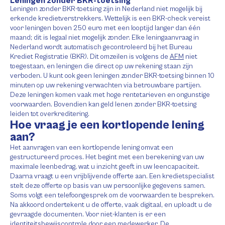
Leningen zonder BKR-toetsing
Leningen zonder BKR-toetsing zijn in Nederland niet mogelijk bij
erkende kredietverstrekkers. Wettelijk is een BKR-check vereist
voor leningen boven 250 euro met een looptijd langer dan één
maand; dit is legaal niet mogelijk zonder. Elke leningaanvraag in
Nederland wordt automatisch gecontroleerd bij het Bureau
Krediet Registratie (BKR). Dit omzeilen is volgens de
AFM
niet
toegestaan, en leningen die direct op uw rekening staan zijn
verboden. U kunt ook geen leningen zonder BKR-toetsing binnen 10
minuten op uw rekening verwachten via betrouwbare partijen.
Deze leningen komen vaak met hoge rentetarieven en ongunstige
voorwaarden. Bovendien kan geld lenen zonder BKR-toetsing
leiden tot overkreditering.
Hoe vraag je een kortlopende lening
aan?
Het aanvragen van een kortlopende lening omvat een
gestructureerd proces. Het begint met een berekening van uw
maximale leenbedrag, wat u inzicht geeft in uw leencapaciteit.
Daarna vraagt u een vrijblijvende offerte aan. Een kredietspecialist
stelt deze offerte op basis van uw persoonlijke gegevens samen.
Soms volgt een telefoongesprek om de voorwaarden te bespreken.
Na akkoord ondertekent u de offerte, vaak digitaal, en uploadt u de
gevraagde documenten. Voor niet-klanten is er een
identiteitsbewijscontrole door een medewerker. De