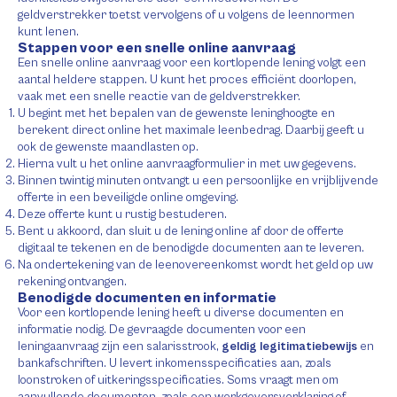
geldverstrekker toetst vervolgens of u volgens de leennormen
kunt lenen.
Stappen voor een snelle online aanvraag
Een snelle online aanvraag voor een kortlopende lening volgt een
aantal heldere stappen. U kunt het proces efficiënt doorlopen,
vaak met een snelle reactie van de geldverstrekker.
U begint met het bepalen van de gewenste leninghoogte en
berekent direct online het maximale leenbedrag. Daarbij geeft u
ook de gewenste maandlasten op.
Hierna vult u het online aanvraagformulier in met uw gegevens.
Binnen twintig minuten ontvangt u een persoonlijke en vrijblijvende
offerte in een beveiligde online omgeving.
Deze offerte kunt u rustig bestuderen.
Bent u akkoord, dan sluit u de lening online af door de offerte
digitaal te tekenen en de benodigde documenten aan te leveren.
Na ondertekening van de leenovereenkomst wordt het geld op uw
rekening ontvangen.
Benodigde documenten en informatie
Voor een kortlopende lening heeft u diverse documenten en
informatie nodig. De gevraagde documenten voor een
leningaanvraag zijn een salarisstrook,
geldig legitimatiebewijs
en
bankafschriften. U levert inkomensspecificaties aan, zoals
loonstroken of uitkeringsspecificaties. Soms vraagt men om
aanvullende documenten, zoals een werkgeversverklaring of