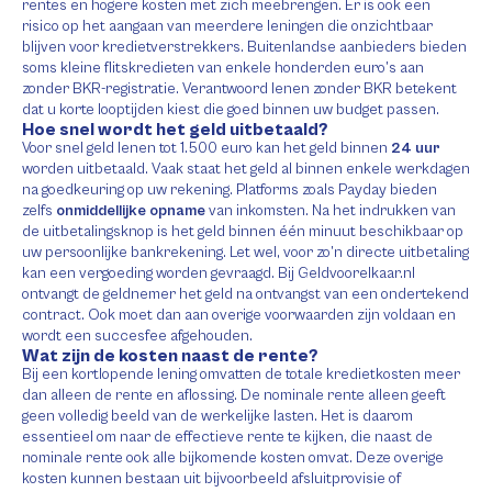
rentes en hogere kosten met zich meebrengen. Er is ook een
risico op het aangaan van meerdere leningen die onzichtbaar
blijven voor kredietverstrekkers. Buitenlandse aanbieders bieden
soms kleine flitskredieten van enkele honderden euro’s aan
zonder BKR-registratie. Verantwoord lenen zonder BKR betekent
dat u korte looptijden kiest die goed binnen uw budget passen.
Hoe snel wordt het geld uitbetaald?
Voor snel geld lenen tot 1.500 euro kan het geld binnen
24 uur
worden uitbetaald. Vaak staat het geld al binnen enkele werkdagen
na goedkeuring op uw rekening. Platforms zoals Payday bieden
zelfs
onmiddellijke opname
van inkomsten. Na het indrukken van
de uitbetalingsknop is het geld binnen één minuut beschikbaar op
uw persoonlijke bankrekening. Let wel, voor zo’n directe uitbetaling
kan een vergoeding worden gevraagd. Bij Geldvoorelkaar.nl
ontvangt de geldnemer het geld na ontvangst van een ondertekend
contract. Ook moet dan aan overige voorwaarden zijn voldaan en
wordt een succesfee afgehouden.
Wat zijn de kosten naast de rente?
Bij een kortlopende lening omvatten de totale kredietkosten meer
dan alleen de rente en aflossing. De nominale rente alleen geeft
geen volledig beeld van de werkelijke lasten. Het is daarom
essentieel om naar de effectieve rente te kijken, die naast de
nominale rente ook alle bijkomende kosten omvat. Deze overige
kosten kunnen bestaan uit bijvoorbeeld afsluitprovisie of