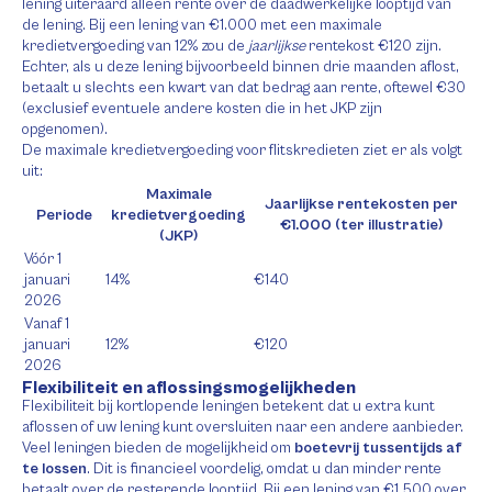
lening uiteraard alleen rente over de daadwerkelijke looptijd van
de lening. Bij een lening van €1.000 met een maximale
kredietvergoeding van 12% zou de
jaarlijkse
rentekost €120 zijn.
Echter, als u deze lening bijvoorbeeld binnen drie maanden aflost,
betaalt u slechts een kwart van dat bedrag aan rente, oftewel €30
(exclusief eventuele andere kosten die in het JKP zijn
opgenomen).
De maximale kredietvergoeding voor flitskredieten ziet er als volgt
uit:
Maximale
Jaarlijkse rentekosten per
Periode
kredietvergoeding
€1.000 (ter illustratie)
(JKP)
Vóór 1
januari
14%
€140
2026
Vanaf 1
januari
12%
€120
2026
Flexibiliteit en aflossingsmogelijkheden
Flexibiliteit bij kortlopende leningen betekent dat u extra kunt
aflossen of uw lening kunt oversluiten naar een andere aanbieder.
Veel leningen bieden de mogelijkheid om
boetevrij tussentijds af
te lossen
. Dit is financieel voordelig, omdat u dan minder rente
betaalt over de resterende looptijd. Bij een lening van €1.500 over