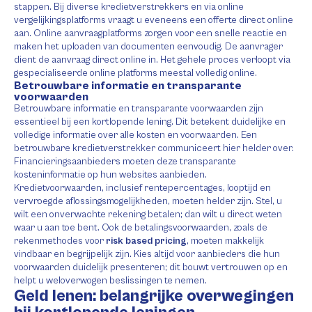
stappen. Bij diverse kredietverstrekkers en via online
vergelijkingsplatforms vraagt u eveneens een offerte direct online
aan. Online aanvraagplatforms zorgen voor een snelle reactie en
maken het uploaden van documenten eenvoudig. De aanvrager
dient de aanvraag direct online in. Het gehele proces verloopt via
gespecialiseerde online platforms meestal volledig online.
Betrouwbare informatie en transparante
voorwaarden
Betrouwbare informatie en transparante voorwaarden zijn
essentieel bij een kortlopende lening. Dit betekent duidelijke en
volledige informatie over alle kosten en voorwaarden. Een
betrouwbare kredietverstrekker communiceert hier helder over.
Financieringsaanbieders moeten deze transparante
kosteninformatie op hun websites aanbieden.
Kredietvoorwaarden, inclusief rentepercentages, looptijd en
vervroegde aflossingsmogelijkheden, moeten helder zijn. Stel, u
wilt een onverwachte rekening betalen; dan wilt u direct weten
waar u aan toe bent. Ook de betalingsvoorwaarden, zoals de
rekenmethodes voor
risk based pricing
, moeten makkelijk
vindbaar en begrijpelijk zijn. Kies altijd voor aanbieders die hun
voorwaarden duidelijk presenteren; dit bouwt vertrouwen op en
helpt u weloverwogen beslissingen te nemen.
Geld lenen: belangrijke overwegingen