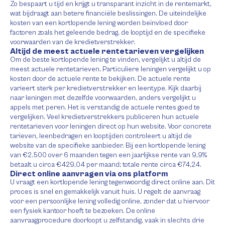
Zo bespaart u tijd en krijgt u transparant inzicht in de rentemarkt,
wat bijdraagt aan betere financiële beslissingen. De uiteindelijke
kosten van een kortlopende lening worden beïnvloed door
factoren zoals het geleende bedrag, de looptijd en de specifieke
voorwaarden van de kredietverstrekker.
Altijd de meest actuele rentetarieven vergelijken
Om de beste kortlopende lening te vinden, vergelijkt u altijd de
meest actuele rentetarieven. Particuliere leningen vergelijkt u op
kosten door de actuele rente te bekijken. De actuele rente
varieert sterk per kredietverstrekker en leentype. Kijk daarbij
naar leningen met dezelfde voorwaarden, anders vergelijkt u
appels met peren. Het is verstandig de actuele rentes goed te
vergelijken. Veel kredietverstrekkers publiceren hun actuele
rentetarieven voor leningen direct op hun website. Voor concrete
tarieven, leenbedragen en looptijden controleert u altijd de
website van de specifieke aanbieder. Bij een kortlopende lening
van €2.500 over 6 maanden tegen een jaarlijkse rente van 9,9%
betaalt u circa €429,04 per maand; totale rente circa €74,24.
Direct online aanvragen via ons platform
U vraagt een kortlopende lening tegenwoordig direct online aan. Dit
proces is snel en gemakkelijk vanuit huis. U regelt de aanvraag
voor een persoonlijke lening volledig online, zonder dat u hiervoor
een fysiek kantoor hoeft te bezoeken. De online
aanvraagprocedure doorloopt u zelfstandig, vaak in slechts drie