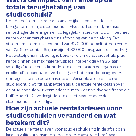
totale terugbetaling van
studieschuld?
Rente heeft een directe en aanzienlijke impact op de totale
terugbetaling van je studieschuld. Elke studieschuld, inclusief
rentedragende leningen en collegegeldkrediet van DUO, moet met
rente worden terugbetaald na afronding van de opleiding. Een
student met een studieschuld van €20.000 betaalt bij een rente
van 2,56 procent in 35 jaar bijna €32.000 terug aan totaalbedrag.
Het wettelijk maandbedrag is berekend om de studieschuld plus
rente binnen de maximale terugbetalingsperiode van 35 jaar
volledig af te lossen. U kunt de totale rentelasten verlagen door
sneller af te lossen. Een verhoging van het maandbedrag levert
een lager totaal te betalen rente op. Versneld aflossen op uw
studieschuld wordt aanbevolen als u de totale rentekosten over
de studieschuld wilt verminderen, mits u een voldoende financiële
buffer heeft. Dit verlaagt de totale rentekosten over de
studieschuld aanzienlijk.
Hoe zijn actuele rentetarieven voor
studieschulden veranderd en wat
betekent dit?
De actuele rentetarieven voor studieschulden zijn de afgelopen
jaren significant veranderd, wat diverse gevolgen heeft voor