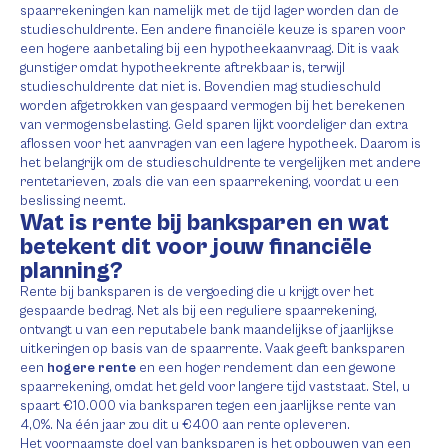
spaarrekeningen kan namelijk met de tijd lager worden dan de
studieschuldrente. Een andere financiële keuze is sparen voor
een hogere aanbetaling bij een hypotheekaanvraag. Dit is vaak
gunstiger omdat hypotheekrente aftrekbaar is, terwijl
studieschuldrente dat niet is. Bovendien mag studieschuld
worden afgetrokken van gespaard vermogen bij het berekenen
van vermogensbelasting. Geld sparen lijkt voordeliger dan extra
aflossen voor het aanvragen van een lagere hypotheek. Daarom is
het belangrijk om de studieschuldrente te vergelijken met andere
rentetarieven, zoals die van een spaarrekening, voordat u een
beslissing neemt.
Wat is rente bij banksparen en wat
betekent dit voor jouw financiële
planning?
Rente bij banksparen is de vergoeding die u krijgt over het
gespaarde bedrag. Net als bij een reguliere spaarrekening,
ontvangt u van een reputabele bank maandelijkse of jaarlijkse
uitkeringen op basis van de spaarrente. Vaak geeft banksparen
een
hogere rente
en een hoger rendement dan een gewone
spaarrekening, omdat het geld voor langere tijd vaststaat. Stel, u
spaart €10.000 via banksparen tegen een jaarlijkse rente van
4,0%. Na één jaar zou dit u €400 aan rente opleveren.
Het voornaamste doel van banksparen is het opbouwen van een