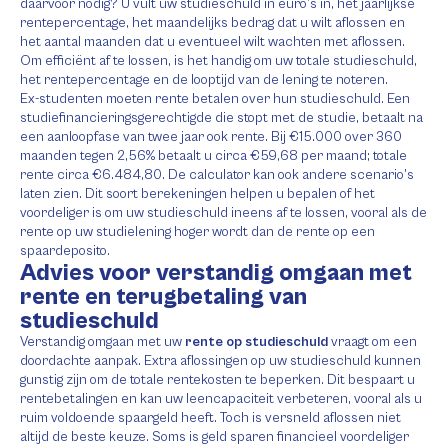
daarvoor nodig? U vult uw studieschuld in euro’s in, het jaarlijkse
rentepercentage, het maandelijks bedrag dat u wilt aflossen en
het aantal maanden dat u eventueel wilt wachten met aflossen.
Om efficiënt af te lossen, is het handig om uw totale studieschuld,
het rentepercentage en de looptijd van de lening te noteren.
Ex-studenten moeten rente betalen over hun studieschuld. Een
studiefinancieringsgerechtigde die stopt met de studie, betaalt na
een aanloopfase van twee jaar ook rente. Bij €15.000 over 360
maanden tegen 2,56% betaalt u circa €59,68 per maand; totale
rente circa €6.484,80. De calculator kan ook andere scenario’s
laten zien. Dit soort berekeningen helpen u bepalen of het
voordeliger is om uw studieschuld ineens af te lossen, vooral als de
rente op uw studielening hoger wordt dan de rente op een
spaardeposito.
Advies voor verstandig omgaan met
rente en terugbetaling van
studieschuld
Verstandig omgaan met uw
rente op studieschuld
vraagt om een
doordachte aanpak. Extra aflossingen op uw studieschuld kunnen
gunstig zijn om de totale rentekosten te beperken. Dit bespaart u
rentebetalingen en kan uw leencapaciteit verbeteren, vooral als u
ruim voldoende spaargeld heeft. Toch is versneld aflossen niet
altijd de beste keuze. Soms is geld sparen financieel voordeliger