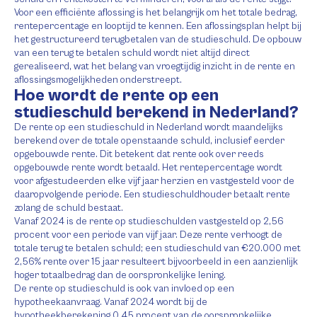
Voor een efficiënte aflossing is het belangrijk om het totale bedrag,
rentepercentage en looptijd te kennen. Een aflossingsplan helpt bij
het gestructureerd terugbetalen van de studieschuld. De opbouw
van een terug te betalen schuld wordt niet altijd direct
gerealiseerd, wat het belang van vroegtijdig inzicht in de rente en
aflossingsmogelijkheden onderstreept.
Hoe wordt de rente op een
studieschuld berekend in Nederland?
De rente op een studieschuld in Nederland wordt maandelijks
berekend over de totale openstaande schuld, inclusief eerder
opgebouwde rente. Dit betekent dat rente ook over reeds
opgebouwde rente wordt betaald. Het rentepercentage wordt
voor afgestudeerden elke vijf jaar herzien en vastgesteld voor de
daaropvolgende periode. Een studieschuldhouder betaalt rente
zolang de schuld bestaat.
Vanaf 2024 is de rente op studieschulden vastgesteld op 2,56
procent voor een periode van vijf jaar. Deze rente verhoogt de
totale terug te betalen schuld; een studieschuld van €20.000 met
2,56% rente over 15 jaar resulteert bijvoorbeeld in een aanzienlijk
hoger totaalbedrag dan de oorspronkelijke lening.
De rente op studieschuld is ook van invloed op een
hypotheekaanvraag. Vanaf 2024 wordt bij de
hypotheekberekening 0,45 procent van de oorspronkelijke