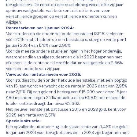
terugbetalers. De rente op een studielening wordt elke vijf jaar
opnieuw vastgesteld, wat betekent dat de tarieven voor
verschillende groepen op verschillende momenten kunnen
wijzigen.
Rentetarieven per 1 januari 2024:
Voor studenten die onder het oude leenstelsel (SF15) vielen en
vóór 2015 recht hadden op een basisbeurs, steeg de rente per 1
januari 2024 van 1,78% naar 2,95%.
Voor de meeste andere studieleningen in het hoger onderwijs,
waaronder die van afgestudeerden die in 2023 begonnen met
aflossen, is de rente per diezelfde datum vastgesteld op 2,56%
voor een periode van vijf jaar.
Verwachte rentetarieven voor 2025:
Voor studieschulden onder het oude leenstelsel met een looptijd
van 15 jaar, wordt verwacht dat de rente in 2025 daalt van 2,95%
naar 2,21%. Bij een geleend bedrag van €15.000 over deze 15 jaar
(180 maanden) tegen 2,21% betaalt u circa €98,12 per maand; de
totale rente bedraagt dan circa €2.662.
Het nieuwe leenstelsel, dat tussen 2015 en 2023 gold, kent voor
2025 een rente van 2,57%.
Speciale situatie:
Een opvallende uitzondering is de vaste rente van 0,46% die geldt
tot januari 2028 voor terugbetalers die in 2023 zijn begonnen met