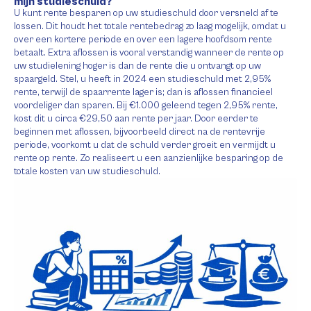
mijn studieschuld?
U kunt rente besparen op uw studieschuld door versneld af te
lossen. Dit houdt het totale rentebedrag zo laag mogelijk, omdat u
over een kortere periode en over een lagere hoofdsom rente
betaalt. Extra aflossen is vooral verstandig wanneer de rente op
uw studielening hoger is dan de rente die u ontvangt op uw
spaargeld. Stel, u heeft in 2024 een studieschuld met 2,95%
rente, terwijl de spaarrente lager is; dan is aflossen financieel
voordeliger dan sparen. Bij €1.000 geleend tegen 2,95% rente,
kost dit u circa €29,50 aan rente per jaar. Door eerder te
beginnen met aflossen, bijvoorbeeld direct na de rentevrije
periode, voorkomt u dat de schuld verder groeit en vermijdt u
rente op rente. Zo realiseert u een aanzienlijke besparing op de
totale kosten van uw studieschuld.