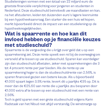
Studieleningen vormen met een totaal van 22 miljard euro de
grootste financiële verplichting voor jongeren en studenten in
Nederland. Deze studieschuld beïnvloedt uw maandlasten en kan,
na het afstuderen, leiden tot duizenden euro’s lagere leenruimte
bij een hypotheekaanvraag. Een starter die een huis wil kopen,
merkt bijvoorbeeld direct de impact van een studielening op de
hypotheekmogelijkheden.
Wat is spaarrente en hoe kan dit
invloed hebben op je financiële keuzes
met studieschuld?
Spaarrente is de vergoeding die u krijgt over geld dat u op een
spaarrekening zet. Deze rente speelt een rol bij de overweging om
versneld af te lossen op uw studieschuld. Sparen kan voordeliger
zijn dan studieschuld afbetalen, zeker met spaarrekeningen die 3
tot 4 procent rente per jaar bieden. Als de rente op uw
spaarrekening hoger is dan de studieschuldrente van 2,56%, is
sparen financieel gezien een betere keuze. Als u bijvoorbeeld
€1.000 spaart tegen 3,5% rente, levert dit u jaarlijks €35 op. Dit is
meer dan de €25,60 aan rente die u jaarlijks zou besparen door
€1.000 extra af te lossen op een studieschuld met een rente van
2,56%.
Toch is geld sparen met een grote studieschuld volgens Karin
Radstaak van het Nibud niet altijd verstandig. De winstmarge op