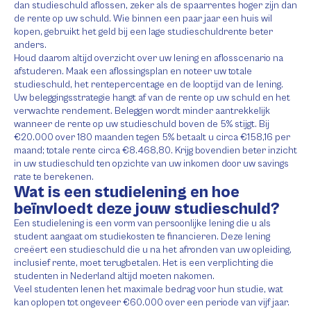
dan studieschuld aflossen, zeker als de spaarrentes hoger zijn dan
de rente op uw schuld. Wie binnen een paar jaar een huis wil
kopen, gebruikt het geld bij een lage studieschuldrente beter
anders.
Houd daarom altijd overzicht over uw lening en aflosscenario na
afstuderen. Maak een aflossingsplan en noteer uw totale
studieschuld, het rentepercentage en de looptijd van de lening.
Uw beleggingsstrategie hangt af van de rente op uw schuld en het
verwachte rendement. Beleggen wordt minder aantrekkelijk
wanneer de rente op uw studieschuld boven de 5% stijgt. Bij
€20.000 over 180 maanden tegen 5% betaalt u circa €158,16 per
maand; totale rente circa €8.468,80. Krijg bovendien beter inzicht
in uw studieschuld ten opzichte van uw inkomen door uw savings
rate te berekenen.
Wat is een studielening en hoe
beïnvloedt deze jouw studieschuld?
Een studielening is een vorm van persoonlijke lening die u als
student aangaat om studiekosten te financieren. Deze lening
creëert een studieschuld die u na het afronden van uw opleiding,
inclusief rente, moet terugbetalen. Het is een verplichting die
studenten in Nederland altijd moeten nakomen.
Veel studenten lenen het maximale bedrag voor hun studie, wat
kan oplopen tot ongeveer €60.000 over een periode van vijf jaar.