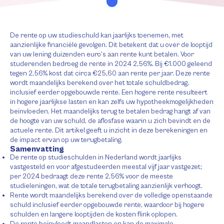
De rente op uw studieschuld kan jaarlijks toenemen, met
aanzienlijke financiële gevolgen. Dit betekent dat u over de looptijd
van uw lening duizenden euro’s aan rente kunt betalen. Voor
studerenden bedroeg de rente in 2024 2,56%. Bij €1.000 geleend
tegen 2,56% kost dat circa €25,60 aan rente per jaar. Deze rente
wordt maandelijks berekend over het totale schuldbedrag,
inclusief eerder opgebouwde rente. Een hogere rente resulteert
in hogere jaarlijkse lasten en kan zelfs uw hypotheekmogelijkheden
beïnvloeden. Het maandelijks terug te betalen bedrag hangt af van
de hoogte van uw schuld, de aflosfase waarin u zich bevindt en de
actuele rente. Dit artikel geeft u inzicht in deze berekeningen en
de impact ervan op uw terugbetaling.
Samenvatting
De rente op studieschulden in Nederland wordt jaarlijks
vastgesteld en voor afgestudeerden meestal vijf jaar vastgezet;
per 2024 bedraagt deze rente 2,56% voor de meeste
studieleningen, wat de totale terugbetaling aanzienlijk verhoogt.
Rente wordt maandelijks berekend over de volledige openstaande
schuld inclusief eerder opgebouwde rente, waardoor bij hogere
schulden en langere looptijden de kosten flink oplopen.
De rente beïnvloedt maandlasten en kan de maximale