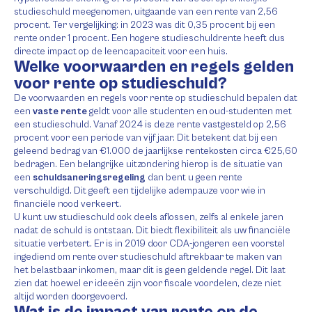
studieschuld meegenomen, uitgaande van een rente van 2,56
procent. Ter vergelijking: in 2023 was dit 0,35 procent bij een
rente onder 1 procent. Een hogere studieschuldrente heeft dus
directe impact op de leencapaciteit voor een huis.
Welke voorwaarden en regels gelden
voor rente op studieschuld?
De voorwaarden en regels voor rente op studieschuld bepalen dat
een
vaste rente
geldt voor alle studenten en oud-studenten met
een studieschuld. Vanaf 2024 is deze rente vastgesteld op 2,56
procent voor een periode van vijf jaar. Dit betekent dat bij een
geleend bedrag van €1.000 de jaarlijkse rentekosten circa €25,60
bedragen. Een belangrijke uitzondering hierop is de situatie van
een
schuldsaneringsregeling
dan bent u geen rente
verschuldigd. Dit geeft een tijdelijke adempauze voor wie in
financiële nood verkeert.
U kunt uw studieschuld ook deels aflossen, zelfs al enkele jaren
nadat de schuld is ontstaan. Dit biedt flexibiliteit als uw financiële
situatie verbetert. Er is in 2019 door CDA-jongeren een voorstel
ingediend om rente over studieschuld aftrekbaar te maken van
het belastbaar inkomen, maar dit is geen geldende regel. Dit laat
zien dat hoewel er ideeën zijn voor fiscale voordelen, deze niet
altijd worden doorgevoerd.
Wat is de impact van rente op de