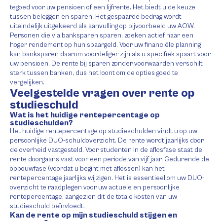
tegoed voor uw pensioen of een lijfrente. Het biedt u de keuze
tussen beleggen en sparen. Het gespaarde bedrag wordt
uiteindelijk uitgekeerd als aanvulling op bijvoorbeeld uw AOW.
Personen die via banksparen sparen, zoeken actief naar een
hoger rendement op hun spaargeld. Voor uw financiële planning
kan banksparen daarom voordeliger zijn als u specifiek spaart voor
uw pensioen. De rente bij sparen zonder voorwaarden verschilt
sterk tussen banken, dus het loont om de opties goed te
vergelijken.
Veelgestelde vragen over rente op
studieschuld
Wat is het huidige rentepercentage op
studieschulden?
Het huidige rentepercentage op studieschulden vindt u op uw
persoonlijke DUO-schuldoverzicht. De rente wordt jaarlijks door
de overheid vastgesteld. Voor studenten in de aflosfase staat de
rente doorgaans vast voor een periode van vijf jaar. Gedurende de
opbouwfase (voordat u begint met aflossen) kan het
rentepercentage jaarlijks wijzigen. Het is essentieel om uw DUO-
overzicht te raadplegen voor uw actuele en persoonlijke
rentepercentage, aangezien dit de totale kosten van uw
studieschuld beïnvloedt.
Kan de rente op mijn studieschuld stijgen en