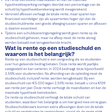
hypotheekbeperking verlagen doordat een percentage van de
schuld bij hypotheekberekening wordt meegerekend.
Versneld aflossen verlaagt de totale rente, maar sparen kan
financieel voordeliger zijn als spaarrentes hoger zijn dan de
studieschuldrente; een goede afweging tussen sparen en aflossen
is daarom essentieel.
Tijdens een schuldsaneringsregeling wordt geen rente op de
studieschuld geheven, maar na afloop moet de rente alsnog
worden betaald met terugwerkende kracht.
Wat is rente op een studieschuld en
waarom is het belangrijk?
Rente op een studieschuld is een vergoeding die ex-studenten
over hun geleende bedrag betalen. Deze rente wordt jaarlijks
vastgesteld en kan variëren; in 2024 bedraagt deze bijvoorbeeld
2,56% voor studerenden. Na afronding van de opleiding moet de
studieschuld, inclusief rente, worden terugbetaald. Bij een
studieschuld van €5.000 tegen 2,56% rente, betaalt u circa €128
aan rente per jaar. Deze rente verhoogt de maandlasten en kan de
maximale hypotheek beïnvloeden.
De rente op studieschuld verhoogt de totale schuld van
studenten, waardoor het belangrijk is om hier goed mee om te gaan.
Studieschuldenaars kunnen extra aflossingen doen om de totale
schuld en rentekosten te verminderen, vooral als de rente stijgt.