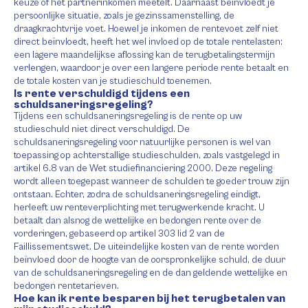
keuze of het partnerinkomen meetelt. Daarnaast beïnvloedt je
persoonlijke situatie, zoals je gezinssamenstelling, de
draagkrachtvrije voet. Hoewel je inkomen de rentevoet zelf niet
direct beïnvloedt, heeft het wel invloed op de totale rentelasten:
een lagere maandelijkse aflossing kan de terugbetalingstermijn
verlengen, waardoor je over een langere periode rente betaalt en
de totale kosten van je studieschuld toenemen.
Is rente verschuldigd tijdens een
schuldsaneringsregeling?
Tijdens een schuldsaneringsregeling is de rente op uw
studieschuld niet direct verschuldigd. De
schuldsaneringsregeling voor natuurlijke personen is wel van
toepassing op achterstallige studieschulden, zoals vastgelegd in
artikel 6.8 van de Wet studiefinanciering 2000. Deze regeling
wordt alleen toegepast wanneer de schulden te goeder trouw zijn
ontstaan. Echter, zodra de schuldsaneringsregeling eindigt,
herleeft uw renteverplichting met terugwerkende kracht. U
betaalt dan alsnog de wettelijke en bedongen rente over de
vorderingen, gebaseerd op artikel 303 lid 2 van de
Faillissementswet. De uiteindelijke kosten van de rente worden
beïnvloed door de hoogte van de oorspronkelijke schuld, de duur
van de schuldsaneringsregeling en de dan geldende wettelijke en
bedongen rentetarieven.
Hoe kan ik rente besparen bij het terugbetalen van