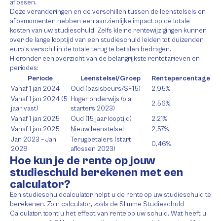
aflossen.
Deze veranderingen en de verschillen tussen de leenstelsels en
aflosmomenten hebben een aanzienlijke impact op de totale
kosten van uw studieschuld. Zelfs kleine rentewijzigingen kunnen
over de lange looptijd van een studieschuld leiden tot duizenden
euro’s verschil in de totale terug te betalen bedragen.
Hieronder een overzicht van de belangrijkste rentetarieven en
periodes:
Periode
Leenstelsel/Groep
Rentepercentage
Vanaf 1 jan 2024
Oud (basisbeurs/SF15)
2,95%
Vanaf 1 jan 2024 (5
Hoger onderwijs (o.a.
2,56%
jaar vast)
starters 2023)
Vanaf 1 jan 2025
Oud (15 jaar looptijd)
2,21%
Vanaf 1 jan 2025
Nieuw leenstelsel
2,57%
Jan 2023 – Jan
Terugbetalers (start
0,46%
2028
aflossen 2023)
Hoe kun je de rente op jouw
studieschuld berekenen met een
calculator?
Een studieschuldcalculator helpt u de rente op uw studieschuld te
berekenen. Zo’n calculator, zoals de Slimme Studieschuld
Calculator, toont u het effect van rente op uw schuld. Wat heeft u