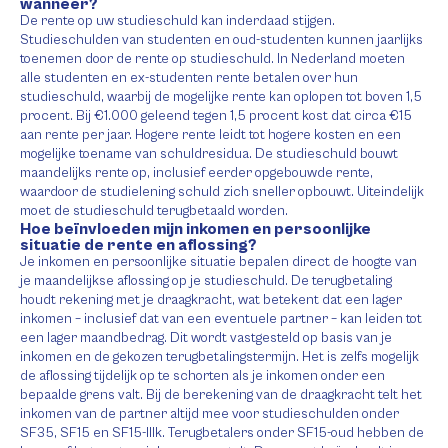
wanneer?
De rente op uw studieschuld kan inderdaad stijgen.
Studieschulden van studenten en oud-studenten kunnen jaarlijks
toenemen door de rente op studieschuld. In Nederland moeten
alle studenten en ex-studenten rente betalen over hun
studieschuld, waarbij de mogelijke rente kan oplopen tot boven 1,5
procent. Bij €1.000 geleend tegen 1,5 procent kost dat circa €15
aan rente per jaar. Hogere rente leidt tot hogere kosten en een
mogelijke toename van schuldresidua. De studieschuld bouwt
maandelijks rente op, inclusief eerder opgebouwde rente,
waardoor de studielening schuld zich sneller opbouwt. Uiteindelijk
moet de studieschuld terugbetaald worden.
Hoe beïnvloeden mijn inkomen en persoonlijke
situatie de rente en aflossing?
Je inkomen en persoonlijke situatie bepalen direct de hoogte van
je maandelijkse aflossing op je studieschuld. De terugbetaling
houdt rekening met je draagkracht, wat betekent dat een lager
inkomen – inclusief dat van een eventuele partner – kan leiden tot
een lager maandbedrag. Dit wordt vastgesteld op basis van je
inkomen en de gekozen terugbetalingstermijn. Het is zelfs mogelijk
de aflossing tijdelijk op te schorten als je inkomen onder een
bepaalde grens valt. Bij de berekening van de draagkracht telt het
inkomen van de partner altijd mee voor studieschulden onder
SF35, SF15 en SF15-lllk. Terugbetalers onder SF15-oud hebben de