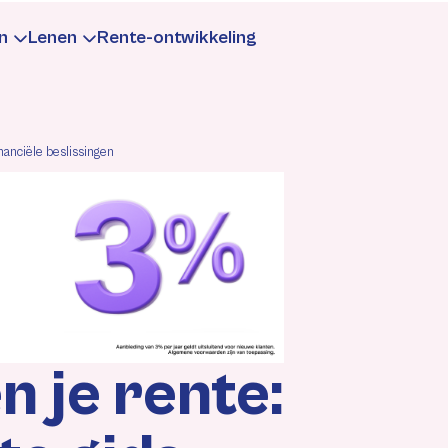
n
Lenen
Rente-ontwikkeling
te
aarrente
Leningrente
nanciële beslissingen
formatie
Informatie
rekenen
rekenen
Berekenen
gen
ntewijzigingen
Rentewijzigingen
 je rente: