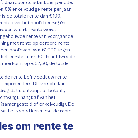
ijft daardoor constant per periode.
n 5% enkelvoudige rente per jaar,
 is de totale rente dan €100.
ente over het hoofdbedrag én
proces waarbij rente wordt
e opgebouwde rente van voorgaande
ning met rente op eerdere rente,
j een hoofdsom van €1.000 tegen
 het eerste jaar €50. In het tweede
t neerkomt op €52,50; de totale
elde rente beïnvloedt uw rente-
 exponentieel. Dit verschil kan
rag dat u ontvangt of betaalt,
 ontvangt, hangt af van het
e (samengesteld of enkelvoudig). De
van het aantal keren dat de rente
es om rente te