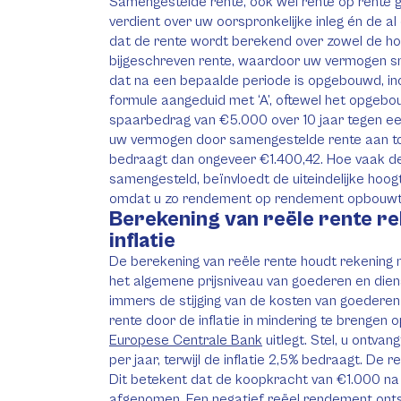
Samengestelde rente, ook wel rente op rente g
verdient over uw oorspronkelijke inleg én de a
dat de rente wordt berekend over zowel de h
bijgeschreven rente, waardoor uw vermogen sn
dat na een bepaalde periode is opgebouwd, incl
formule aangeduid met ‘A’, oftewel het opgebo
spaarbedrag van €5.000 over 10 jaar tegen een 
uw vermogen door samengestelde rente aan tot
bedraagt dan ongeveer €1.400,42. Hoe vaak de
samengesteld, beïnvloedt de uiteindelijke hoo
omdat u zo rendement op rendement opbouwt
Berekening van reële rente r
inflatie
De berekening van reële rente houdt rekening
het algemene prijsniveau van goederen en dienste
immers de stijging van de kosten van goederen
rente door de inflatie in mindering te brengen 
Europese Centrale Bank
uitlegt. Stel, u ontva
per jaar, terwijl de inflatie 2,5% bedraagt. De re
Dit betekent dat de koopkracht van €1.000 na 
afgenomen. Een negatief reëel rendement ontsta