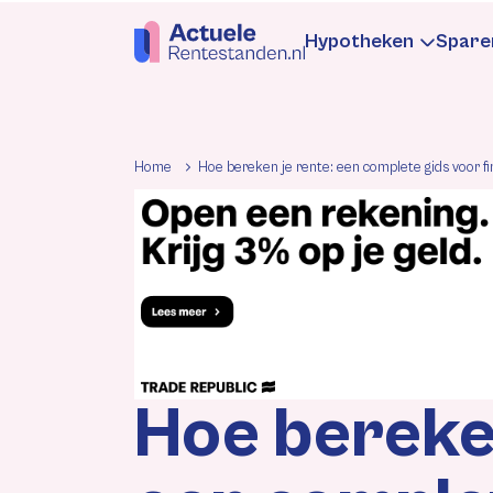
Hypotheken
Spare
Hypotheekren
Sp
Home
Hoe bereken je rente: een complete gids voor fi
Informatie
In
Hypotheek be
Be
Rentewijzigin
Re
Hoe bereken