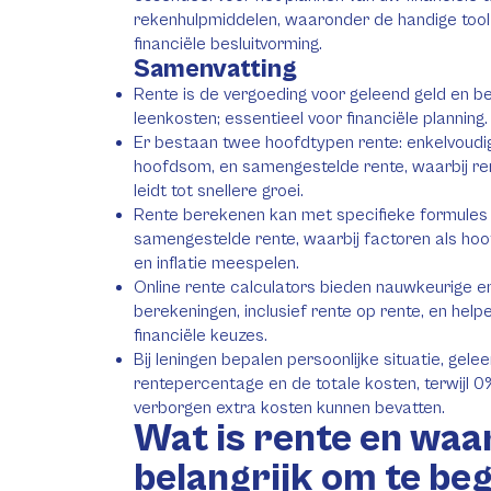
rekenhulpmiddelen, waaronder de handige tool v
financiële besluitvorming.
Samenvatting
Rente is de vergoeding voor geleend geld en b
leenkosten; essentieel voor financiële planning.
Er bestaan twee hoofdtypen rente: enkelvoudig
hoofdsom, en samengestelde rente, waarbij re
leidt tot snellere groei.
Rente berekenen kan met specifieke formules 
samengestelde rente, waarbij factoren als hoo
en inflatie meespelen.
Online rente calculators bieden nauwkeurige en
berekeningen, inclusief rente op rente, en hel
financiële keuzes.
Bij leningen bepalen persoonlijke situatie, gelee
rentepercentage en de totale kosten, terwijl 0
verborgen extra kosten kunnen bevatten.
Wat is rente en waa
belangrijk om te beg