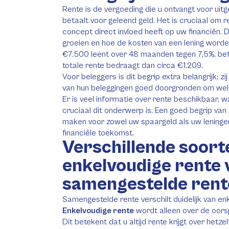
Rente is de vergoeding die u ontvangt voor uitg
betaalt voor geleend geld. Het is cruciaal om r
concept direct invloed heeft op uw financiën. D
groeien en hoe de kosten van een lening worden
€7.500 leent over 48 maanden tegen 7,5%, bet
totale rente bedraagt dan circa €1.209.
Voor beleggers is dit begrip extra belangrijk; 
van hun beleggingen goed doorgronden om wel
Er is veel informatie over rente beschikbaar, 
cruciaal dit onderwerp is. Een goed begrip van
maken voor zowel uw spaargeld als uw leningen
financiële toekomst.
Verschillende soort
enkelvoudige rente 
samengestelde rent
Samengestelde rente verschilt duidelijk van en
Enkelvoudige rente
wordt alleen over de oors
Dit betekent dat u altijd rente krijgt over het