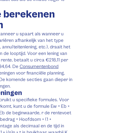
e berekenen
n
wanneer u spaart als wanneer u
riëren afhankelijk van het type
nnuïteitenlening, etc.), draait het
 de looptijd. Voor een lening van
ente, betaalt u circa €218,11 per
34,64. De
Consumentenbond
ningen voor financiële planning,
r. De komende secties gaan dieper in
ingen.
eningen
ruikt u specifieke formules. Voor
orkomt, kunt u de formule Ew = Eb ×
, Eb de beginwaarde, r de rentevoet
ndbedrag = Hoofdsom × (1 +
tage als decimaal en de tijd in
+ i/n)n × t is bruikbaar, waarbij K