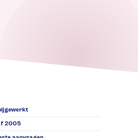
bijgewerkt
af 2005
ferte aanvragen