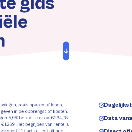
te gids
iële
n
Dagelijks 
ssingen, zoals sparen of lenen,
t geven in de opbrengst of kosten.
Data van
gen 5,9% betaalt u circa €234,78
€1.269. Het begrijpen van rente is
ekomst. Dit artikel legt uit hoe
Direct of