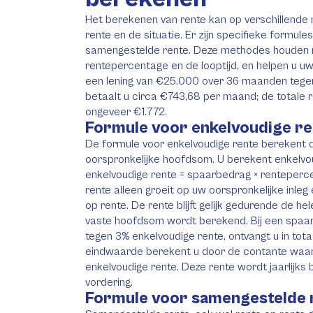
Het berekenen van rente kan op verschillende m
rente en de situatie. Er zijn specifieke formul
samengestelde rente. Deze methodes houden 
rentepercentage en de looptijd, en helpen u uw 
een lening van €25.000 over 36 maanden tegen 
betaalt u circa €743,68 per maand; de totale
ongeveer €1.772.
Formule voor enkelvoudige re
De formule voor enkelvoudige rente berekent d
oorspronkelijke hoofdsom. U berekent enkelvo
enkelvoudige rente = spaarbedrag × renteperce
rente alleen groeit op uw oorspronkelijke inle
op rente. De rente blijft gelijk gedurende de he
vaste hoofdsom wordt berekend. Bij een spaa
tegen 3% enkelvoudige rente, ontvangt u in tot
eindwaarde berekent u door de contante waard
enkelvoudige rente. Deze rente wordt jaarlijks
vordering.
Formule voor samengestelde r