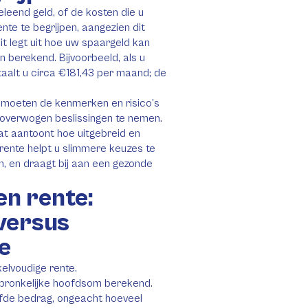
eleend geld, of de kosten die u
ente te begrijpen, aangezien dit
it legt uit hoe uw spaargeld kan
 berekend. Bijvoorbeeld, als u
aalt u circa €181,43 per maand; de
zij moeten de kenmerken en risico’s
overwogen beslissingen te nemen.
wat aantoont hoe uitgebreid en
 rente helpt u slimmere keuzes te
, en draagt bij aan een gezonde
en rente:
versus
e
kelvoudige rente.
pronkelijke hoofdsom berekend.
zelfde bedrag, ongeacht hoeveel