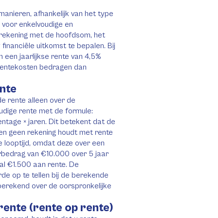
anieren, afhankelijk van het type
es voor enkelvoudige en
rekening met de hoofdsom, het
financiële uitkomst te bepalen. Bij
een jaarlijkse rente van 4,5%
 rentekosten bedragen dan
nte
e rente alleen over de
udige rente met de formule:
ntage × jaren. Dit betekent dat de
g en geen rekening houdt met rente
le looptijd, omdat deze over een
rbedrag van €10.000 over 5 jaar
aal €1.500 aan rente. De
e op te tellen bij de berekende
 berekend over de oorspronkelijke
ente (rente op rente)