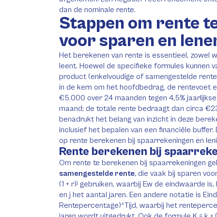
dan de nominale rente.
Stappen om rente t
voor sparen en lene
Het berekenen van rente is essentieel, zowel 
leent. Hoewel de specifieke formules kunnen va
product (enkelvoudige of samengestelde rente, a
in de kern om het hoofdbedrag, de rentevoet en
€5.000 over 24 maanden tegen 4,5% jaarlijkse r
maand; de totale rente bedraagt dan circa €2
benadrukt het belang van inzicht in deze bereke
inclusief het bepalen van een financiële buffe
op rente berekenen bij spaarrekeningen en len
Rente berekenen bij spaarrek
Om rente te berekenen bij spaarrekeningen geb
samengestelde rente
, die vaak bij sparen vo
(1 + r)ʲ gebruiken, waarbij Ew de eindwaarde is
en j het aantal jaren. Een andere notatie is Ei
Rentepercentage)^Tijd, waarbij het rentepercen
jaren wordt uitgedrukt. Ook de formule K = k × (1 