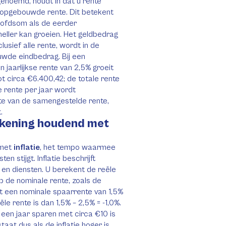
enoemd, houdt in dat u rente
l opgebouwde rente. Dit betekent
oofdsom als de eerder
eller kan groeien. Het geldbedrag
usief alle rente, wordt in de
uwde eindbedrag. Bij een
jaarlijkse rente van 2,5% groeit
 circa €6.400,42; de totale rente
 rente per jaar wordt
gte van de samengestelde rente,
.
ekening houdend met
 met
inflatie
, het tempo waarmee
n stijgt. Inflatie beschrijft
 en diensten. U berekent de reële
op de nominale rente, zoals de
ngt een nominale spaarrente van 1,5%
ële rente is dan 1,5% – 2,5% = -1,0%.
een jaar sparen met circa €10 is
at dus als de inflatie hoger is