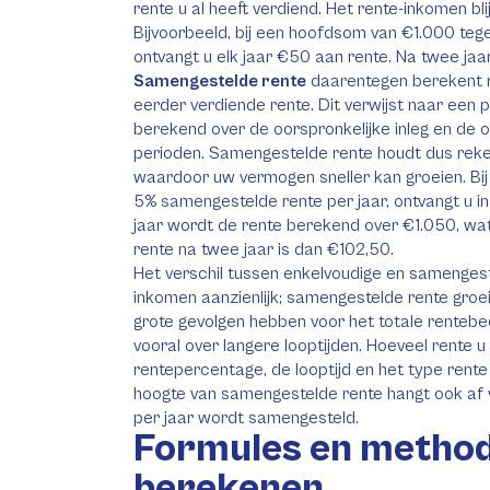
rente u al heeft verdiend. Het rente-inkomen bl
Bijvoorbeeld, bij een hoofdsom van €1.000 tege
ontvangt u elk jaar €50 aan rente. Na twee jaar
Samengestelde rente
daarentegen berekent r
eerder verdiende rente. Dit verwijst naar een 
berekend over de oorspronkelijke inleg en d
perioden. Samengestelde rente houdt dus reke
waardoor uw vermogen sneller kan groeien. Bi
5% samengestelde rente per jaar, ontvangt u in
jaar wordt de rente berekend over €1.050, wa
rente na twee jaar is dan €102,50.
Het verschil tussen enkelvoudige en samengest
inkomen aanzienlijk; samengestelde rente groeit
grote gevolgen hebben voor het totale rentebed
vooral over langere looptijden. Hoeveel rente u
rentepercentage, de looptijd en het type rent
hoogte van samengestelde rente hangt ook af 
per jaar wordt samengesteld.
Formules en method
berekenen