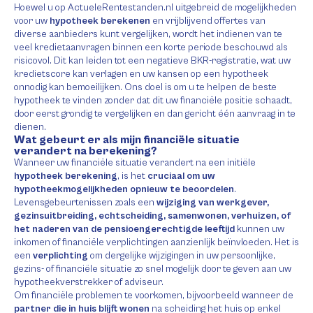
Hoewel u op ActueleRentestanden.nl uitgebreid de mogelijkheden
voor uw
hypotheek berekenen
en vrijblijvend offertes van
diverse aanbieders kunt vergelijken, wordt het indienen van te
veel kredietaanvragen binnen een korte periode beschouwd als
risicovol. Dit kan leiden tot een negatieve BKR-registratie, wat uw
kredietscore kan verlagen en uw kansen op een hypotheek
onnodig kan bemoeilijken. Ons doel is om u te helpen de beste
hypotheek te vinden zonder dat dit uw financiële positie schaadt,
door eerst grondig te vergelijken en dan gericht één aanvraag in te
dienen.
Wat gebeurt er als mijn financiële situatie
verandert na berekening?
Wanneer uw financiële situatie verandert na een initiële
hypotheek berekening
, is het
cruciaal om uw
hypotheekmogelijkheden opnieuw te beoordelen
.
Levensgebeurtenissen zoals een
wijziging van werkgever,
gezinsuitbreiding, echtscheiding, samenwonen, verhuizen, of
het naderen van de pensioengerechtigde leeftijd
kunnen uw
inkomen of financiële verplichtingen aanzienlijk beïnvloeden. Het is
een
verplichting
om dergelijke wijzigingen in uw persoonlijke,
gezins- of financiële situatie zo snel mogelijk door te geven aan uw
hypotheekverstrekker of adviseur.
Om financiële problemen te voorkomen, bijvoorbeeld wanneer de
partner die in huis blijft wonen
na scheiding het huis op enkel