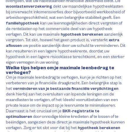
overlijden, wat uw nabestaanden financiële zekerheid biedt. De
woonlastenverzekering
dekt uw maandelijkse hypotheeklasten
bij onverwacht inkomensverlies door bijvoorbeeld werkloosheid of
arbeidsongeschiktheid, wat een belangrijke stabiliteit geeft. Een
familiehypotheek
kan uw leenmogelijkheden direct vergroten of
de rentelasten op het commerciële deel van uw hypotheek
verlagen. Dit kan uw maximale
hypotheek berekenen
aanzienlijk
vergroten. Tot slot, hoewel het geen product is, versterkt
extra
aflossen
uw positie aanzienlijk door uw schuld te verminderen. Dit
kan resulteren in een lagere hypotheekrente, doordat uw
hypotheek in een lagere risicoklasse terechtkomt, en een sterker
eigen vermogen in uw woning.
Welke tips helpen om je maximale leenbedrag te
verhogen?
Om je maximale leenbedrag te verhogen, kun je je richten op het
verbeteren van je financiële draagkracht. Een belangrijke stap is
het
verminderen van je bestaande financiële verplichtingen
denk hierbij aan het oversluiten van lopende leningen om de
maandlasten te verlagen, of het (deels) vooruitbetalen van een
private lease om de impact op je leenruimte te minimaliseren.
Daarnaast is het cruciaal om je
BKR-registratie te
optimaliseren
door onnodige kleine kredieten af te lossen of te
beëindigen, aangezien deze direct je maximale hypotheek kunnen
verlagen. Zorg er tot slot voor dat bij het
hypotheek berekenen