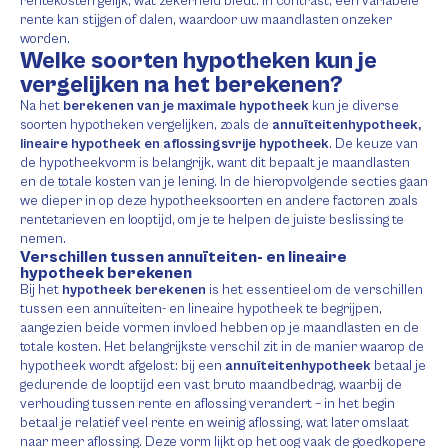
rentekosten gelijk, wat zekerheid biedt. In contrast, een variabele
rente kan stijgen of dalen, waardoor uw maandlasten onzeker
worden.
Welke soorten hypotheken kun je
vergelijken na het berekenen?
Na het
berekenen van je maximale hypotheek
kun je diverse
soorten hypotheken vergelijken, zoals de
annuïteitenhypotheek,
lineaire hypotheek en aflossingsvrije hypotheek
. De keuze van
de hypotheekvorm is belangrijk, want dit bepaalt je maandlasten
en de totale kosten van je lening. In de hieropvolgende secties gaan
we dieper in op deze hypotheeksoorten en andere factoren zoals
rentetarieven en looptijd, om je te helpen de juiste beslissing te
nemen.
Verschillen tussen annuïteiten- en lineaire
hypotheek berekenen
Bij het
hypotheek berekenen
is het essentieel om de verschillen
tussen een annuïteiten- en lineaire hypotheek te begrijpen,
aangezien beide vormen invloed hebben op je maandlasten en de
totale kosten. Het belangrijkste verschil zit in de manier waarop de
hypotheek wordt afgelost: bij een
annuïteitenhypotheek
betaal je
gedurende de looptijd een vast bruto maandbedrag, waarbij de
verhouding tussen rente en aflossing verandert – in het begin
betaal je relatief veel rente en weinig aflossing, wat later omslaat
naar meer aflossing. Deze vorm lijkt op het oog vaak de goedkopere