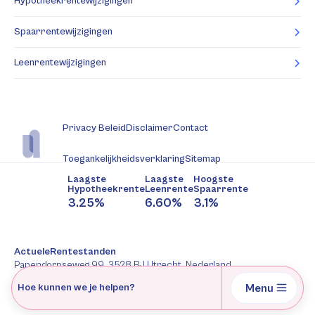
Hypotheekrentewijzigingen
Spaarrentewijzigingen
Leenrentewijzigingen
Privacy Beleid
Disclaimer
Contact
Toegankelijkheidsverklaring
Sitemap
Laagste
Laagste
Hoogste
Hypotheekrente
Leenrente
Spaarrente
3.25%
6.60%
3.1%
ActueleRentestanden
Papendorpseweg 99, 3528 BJ Utrecht, Nederland
088-2277344
Menu
Hoe kunnen we je helpen?
AFM: 12047091