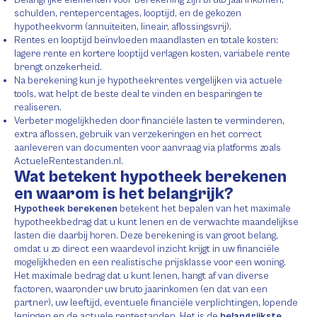
schulden, rentepercentages, looptijd, en de gekozen
hypotheekvorm (annuïteiten, lineair, aflossingsvrij).
Rentes en looptijd beïnvloeden maandlasten en totale kosten:
lagere rente en kortere looptijd verlagen kosten, variabele rente
brengt onzekerheid.
Na berekening kun je hypotheekrentes vergelijken via actuele
tools, wat helpt de beste deal te vinden en besparingen te
realiseren.
Verbeter mogelijkheden door financiële lasten te verminderen,
extra aflossen, gebruik van verzekeringen en het correct
aanleveren van documenten voor aanvraag via platforms zoals
ActueleRentestanden.nl.
Wat betekent hypotheek berekenen
en waarom is het belangrijk?
Hypotheek berekenen
betekent het bepalen van het maximale
hypotheekbedrag dat u kunt lenen en de verwachte maandelijkse
lasten die daarbij horen. Deze berekening is van groot belang,
omdat u zo direct een waardevol inzicht krijgt in uw financiële
mogelijkheden en een realistische prijsklasse voor een woning.
Het maximale bedrag dat u kunt lenen, hangt af van diverse
factoren, waaronder uw bruto jaarinkomen (en dat van een
partner), uw leeftijd, eventuele financiële verplichtingen, lopende
leningen en de actuele rentestanden. Het is de
belangrijkste