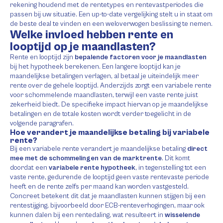
rekening houdend met de rentetypes en rentevastperiodes die
passen bij uw situatie. Een up-to-date vergelijking stelt u in staat om
de beste deal te vinden en een weloverwogen beslissing te nemen.
Welke invloed hebben rente en
looptijd op je maandlasten?
Rente en looptijd zijn
bepalende factoren voor je maandlasten
bij het hypotheek berekenen. Een langere looptijd kan je
maandelijkse betalingen verlagen, al betaal je uiteindelijk meer
rente over de gehele looptijd. Anderzijds zorgt een variabele rente
voor schommelende maandlasten, terwijl een vaste rente juist
zekerheid biedt. De specifieke impact hiervan op je maandelijkse
betalingen en de totale kosten wordt verder toegelicht in de
volgende paragrafen.
Hoe verandert je maandelijkse betaling bij variabele
rente?
Bij een variabele rente verandert je maandelijkse betaling
direct
mee met de schommelingen van de marktrente
. Dit komt
doordat een
variabele rente hypotheek
, in tegenstelling tot een
vaste rente, gedurende de looptijd geen vaste rentevaste periode
heeft en de rente zelfs per maand kan worden vastgesteld.
Concreet betekent dit dat je maandlasten kunnen stijgen bij een
rentestijging, bijvoorbeeld door ECB-renteverhogingen, maar ook
kunnen dalen bij een rentedaling, wat resulteert in
wisselende