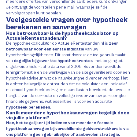
meerdere offertes van verschillende aanbieders kunt ontvangen.
Je ontvangt de voorstellen per e-mail, waarna je zelf de
vervolgstappen kunt bepalen.
Veelgestelde vragen over hypotheek
berekenen en aanvragen
Hoe betrouwbaar is de hypotheekcalculator op
ActueleRentestanden.nl?
De hypotheekcalculator op ActueleRentestanden.nl is
zeer
betrouwbaar voor een eerste indicatie
van uw
hypotheekmogelijkheden. Dit komt doordat de tool gebruikmaakt
van
dagelijks bijgewerkte hypotheekrentes
, met toegang tot
uitgebreide historische data vanaf 2005. Bovendien wordt de
leninginformatie en de werkwijze van de site geverifieerd door een
hypotheekadviseur, wat de nauwkeurigheid verder verhoogt. Het
is echter belangrijk te onthouden dat de calculator een indicatief
maximaal hypotheekbedrag en maandlasten berekent; de precisie
hangt af van de correcte en volledige invoer van uw persoonlijke
financiële gegevens, wat essentieel is voor een accurate
hypotheek berekenen
.
Kan ik meerdere hypotheekaanvragen tegelijk doen
via jullie platform?
Nee, het tegelijkertijd indienen van meerdere formele
hypotheekaanvragen bij verschillende geldverstrekkers is via
ons platform geen gebruikelijke of aanbevolen strategie.