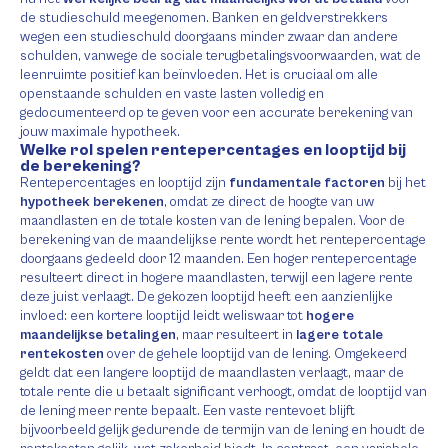
de studieschuld meegenomen. Banken en geldverstrekkers
wegen een studieschuld doorgaans minder zwaar dan andere
schulden, vanwege de sociale terugbetalingsvoorwaarden, wat de
leenruimte positief kan beïnvloeden. Het is cruciaal om alle
openstaande schulden en vaste lasten volledig en
gedocumenteerd op te geven voor een accurate berekening van
jouw maximale hypotheek.
Welke rol spelen rentepercentages en looptijd bij
de berekening?
Rentepercentages en looptijd zijn
fundamentale factoren
bij het
hypotheek berekenen
, omdat ze direct de hoogte van uw
maandlasten en de totale kosten van de lening bepalen. Voor de
berekening van de maandelijkse rente wordt het rentepercentage
doorgaans gedeeld door 12 maanden. Een hoger rentepercentage
resulteert direct in hogere maandlasten, terwijl een lagere rente
deze juist verlaagt. De gekozen looptijd heeft een aanzienlijke
invloed: een kortere looptijd leidt weliswaar tot
hogere
maandelijkse betalingen
, maar resulteert in
lagere totale
rentekosten
over de gehele looptijd van de lening. Omgekeerd
geldt dat een langere looptijd de maandlasten verlaagt, maar de
totale rente die u betaalt significant verhoogt, omdat de looptijd van
de lening meer rente bepaalt. Een vaste rentevoet blijft
bijvoorbeeld gelijk gedurende de termijn van de lening en houdt de