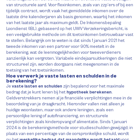
van structurele aard. Voor flexinkomen, zoals van zzp’ers of bij een
tijdelijk contract, wordt vaak het gemiddelde inkomen over de
laatste drie kalenderjaren als basis genomen, waarbij het inkomen
van het laatste jaar als maximum geldt. De Inkomensbepaling
Loondienst (IBL), gebaseerd op het UWV Verzekeringsbericht, is
een veelgebruikte methode om dit toetsinkomen betrouwbaar vast
te stellen. Belangrijk om te weten is dat sinds 1 januari 2021 het
tweede inkomen van een partner voor 90% meetelt in de
berekening, wat de leenmogelijkheden voor tweeverdieners
aanzienlijk kan vergroten. Variabele eindejaarsuitkeringen die niet
structureel zijn, worden doorgaans niet meegenomen in de
toetsing van het toetsinkomen.
Hoe verwerk je vaste lasten en schulden in de
berekening?
Je
vaste lasten en schulden
zijn bepalend voor het maximale
bedrag dat je kunt lenen bij het
hypotheek berekenen
.
Geldverstrekkers nemen al je financiële verplichtingen mee in de
beoordeling van je draagkracht. Hieronder vallen niet alleen je
huidige woonlasten, maar ook andere leningen, zoals een
persoonlijke lening of autofinanciering, en structurele
verplichtingen zoals kinderopvang of alimentatie. Sinds 1 januari
2024 is de berekeningsmethode voor studieschulden gewijzigd; in
plaats van een percentage van de oorspronkelijke schuld, wordt
nu het
werkelijke bedrag dat maandelijks wordt betaald
voor