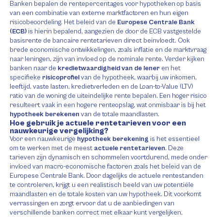
Banken bepalen de rentepercentages voor hypotheken op basis
van een combinatie van externe marktfactoren en hun eigen
risicobeoordeling. Het beleid van de
Europese Centrale Bank
(ECB)
is hierin bepalend, aangezien de door de ECB vastgestelde
basisrente de bancaire rentetarieven direct beïnvloedt. Ook
brede economische ontwikkelingen, zoals inflatie en de marktvraag
naar leningen, zijn van invloed op de nominale rente. Verder kijken
banken naar de
kredietwaardigheid van de lener
en het
specifieke
risicoprofiel
van de hypotheek, waarbij uw inkomen,
leeftijd, vaste lasten, kredietverleden en de Loan-to-Value (LTV)
ratio van de woning de uiteindelijke rente bepalen. Een hoger risico
resulteert vaak in een hogere renteopslag, wat onmisbaar is bij het
hypotheek berekenen
van de totale maandlasten.
Hoe gebruik je actuele rentetarieven voor een
nauwkeurige vergelijking?
Voor een nauwkeurige
hypotheek berekening
is het essentieel
om te werken met de meest
actuele rentetarieven
. Deze
tarieven zijn dynamisch en schommelen voortdurend, mede onder
invloed van macro-economische factoren zoals het beleid van de
Europese Centrale Bank. Door dagelijks de actuele rentestanden
te controleren, krijgt u een realistisch beeld van uw potentiële
maandlasten en de totale kosten van uw hypotheek. Dit voorkomt
verrassingen en zorgt ervoor dat u de aanbiedingen van
verschillende banken correct met elkaar kunt vergelijken,