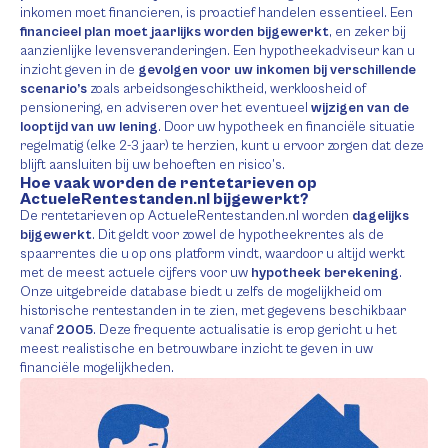
inkomen moet financieren, is proactief handelen essentieel. Een
financieel plan moet jaarlijks worden bijgewerkt
, en zeker bij
aanzienlijke levensveranderingen. Een hypotheekadviseur kan u
inzicht geven in de
gevolgen voor uw inkomen bij verschillende
scenario’s
zoals arbeidsongeschiktheid, werkloosheid of
pensionering, en adviseren over het eventueel
wijzigen van de
looptijd van uw lening
. Door uw hypotheek en financiële situatie
regelmatig (elke 2-3 jaar) te herzien, kunt u ervoor zorgen dat deze
blijft aansluiten bij uw behoeften en risico’s.
Hoe vaak worden de rentetarieven op
ActueleRentestanden.nl bijgewerkt?
De rentetarieven op ActueleRentestanden.nl worden
dagelijks
bijgewerkt
. Dit geldt voor zowel de hypotheekrentes als de
spaarrentes die u op ons platform vindt, waardoor u altijd werkt
met de meest actuele cijfers voor uw
hypotheek berekening
.
Onze uitgebreide database biedt u zelfs de mogelijkheid om
historische rentestanden in te zien, met gegevens beschikbaar
vanaf
2005
. Deze frequente actualisatie is erop gericht u het
meest realistische en betrouwbare inzicht te geven in uw
financiële mogelijkheden.