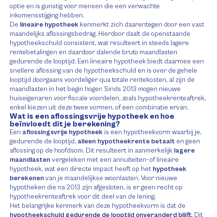
optie en is gunstig voor mensen die een verwachte
inkomensstijging hebben.
De
lineaire hypotheek
kenmerkt zich daarentegen door een vast
maandelijks aflossingsbedrag. Hierdoor daalt de openstaande
hypotheekschuld consistent, wat resulteert in steeds lagere
rentebetalingen en daardoor dalende bruto maandlasten
gedurende de looptijd. Een lineaire hypotheek biedt daarmee een
snellere aflossing van de hypotheekschuld en is over de gehele
looptijd doorgaans voordeliger qua totale rentekosten, al zijn de
maandlasten in het begin hoger. Sinds 2013 mogen nieuwe
huiseigenaren voor fiscale voordelen, zoals hypotheekrenteaftrek,
enkel kiezen uit deze twee vormen, of een combinatie ervan.
Wat is een aflossingsvrije hypotheek en hoe
beïnvloedt dit je berekening?
Een
aflossingsvrije hypotheek
is een hypotheekvorm waarbij je,
gedurende de looptijd,
alleen hypotheekrente betaalt
en geen
aflossing op de hoofdsom. Dit resulteert in aanmerkelijk
lagere
maandlasten
vergeleken met een annuïteiten- of lineaire
hypotheek, wat een directe impact heeft op het
hypotheek
berekenen
van je maandelijkse woonlasten. Voor nieuwe
hypotheken die na 2013 zijn afgesloten, is er geen recht op
hypotheekrenteaftrek voor dit deel van de lening.
Het belangrijke kenmerk van deze hypotheekvorm is dat de
hypotheekschuld gedurende de looptijd onveranderd blijft
. Dit