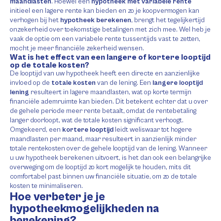
maandlasten
. Hoewel een
hypotheek met variabele rente
initieel een lagere rente kan bieden en zo je koopvermogen kan
verhogen bij het
hypotheek berekenen
, brengt het tegelijkertijd
onzekerheid over toekomstige betalingen met zich mee. Wel heb je
vaak de optie om een variabele rente tussentijds vast te zetten,
mocht je meer financiële zekerheid wensen.
Wat is het effect van een langere of kortere looptijd
op de totale kosten?
De looptijd van uw hypotheek heeft een directe en aanzienlijke
invloed op de
totale kosten
van de lening. Een
langere looptijd
lening
resulteert in lagere maandlasten, wat op korte termijn
financiële ademruimte kan bieden. Dit betekent echter dat u over
de gehele periode meer rente betaalt, omdat de rentebetaling
langer doorloopt, wat de totale kosten significant verhoogt.
Omgekeerd, een
kortere looptijd
leidt weliswaar tot hogere
maandlasten per maand, maar resulteert in aanzienlijk minder
totale rentekosten over de gehele looptijd van de lening. Wanneer
u uw hypotheek berekenen uitvoert, is het dan ook een belangrijke
overweging om de looptijd zo kort mogelijk te houden, mits dit
comfortabel past binnen uw financiële situatie, om zo de totale
kosten te minimaliseren.
Hoe verbeter je je
hypotheekmogelijkheden na
berekening?