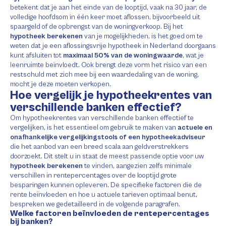
betekent dat je aan het einde van de looptijd, vaak na 30 jaar, de
volledige hoofdsom in één keer moet aflossen, bijvoorbeeld uit
spaargeld of de opbrengst van de woningverkoop. Bij het
hypotheek berekenen
van je mogelijkheden, is het goed om te
weten dat je een aflossingsvrije hypotheek in Nederland doorgaans
kunt afsluiten tot
maximaal 50% van de woningwaarde
, wat je
leenruimte beïnvloedt. Ook brengt deze vorm het risico van een
restschuld met zich mee bij een waardedaling van de woning,
mocht je deze moeten verkopen.
Hoe vergelijk je hypotheekrentes van
verschillende banken effectief?
Om hypotheekrentes van verschillende banken effectief te
vergelijken, is het essentieel om gebruik te maken van
actuele en
onafhankelijke vergelijkingstools of een hypotheekadviseur
die het aanbod van een breed scala aan geldverstrekkers
doorzoekt. Dit stelt u in staat de meest passende optie voor uw
hypotheek berekenen
te vinden, aangezien zelfs minimale
verschillen in rentepercentages over de looptijd grote
besparingen kunnen opleveren. De specifieke factoren die de
rente beïnvloeden en hoe u actuele tarieven optimaal benut,
bespreken we gedetailleerd in de volgende paragrafen.
Welke factoren beïnvloeden de rentepercentages
bij banken?