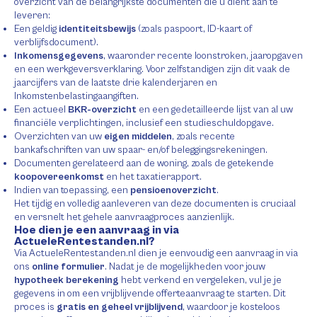
overzicht van de belangrijkste documenten die u dient aan te
leveren:
Een geldig
identiteitsbewijs
(zoals paspoort, ID-kaart of
verblijfsdocument).
Inkomensgegevens
, waaronder recente loonstroken, jaaropgaven
en een werkgeversverklaring. Voor zelfstandigen zijn dit vaak de
jaarcijfers van de laatste drie kalenderjaren en
Inkomstenbelastingaangiften.
Een actueel
BKR-overzicht
en een gedetailleerde lijst van al uw
financiële verplichtingen, inclusief een studieschuldopgave.
Overzichten van uw
eigen middelen
, zoals recente
bankafschriften van uw spaar- en/of beleggingsrekeningen.
Documenten gerelateerd aan de woning, zoals de getekende
koopovereenkomst
en het taxatierapport.
Indien van toepassing, een
pensioenoverzicht
.
Het tijdig en volledig aanleveren van deze documenten is cruciaal
en versnelt het gehele aanvraagproces aanzienlijk.
Hoe dien je een aanvraag in via
ActueleRentestanden.nl?
Via ActueleRentestanden.nl dien je eenvoudig een aanvraag in via
ons
online formulier
. Nadat je de mogelijkheden voor jouw
hypotheek berekening
hebt verkend en vergeleken, vul je je
gegevens in om een vrijblijvende offerteaanvraag te starten. Dit
proces is
gratis en geheel vrijblijvend
, waardoor je kosteloos