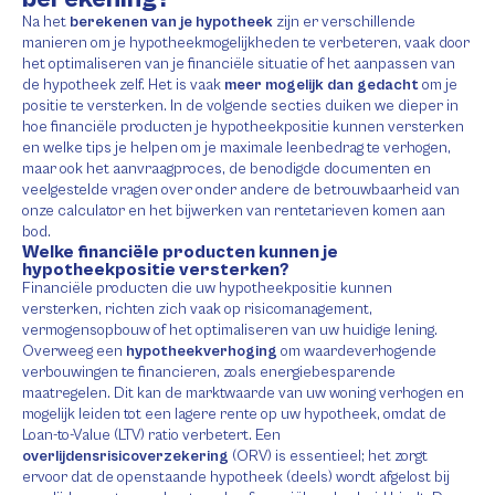
Na het
berekenen van je hypotheek
zijn er verschillende
manieren om je hypotheekmogelijkheden te verbeteren, vaak door
het optimaliseren van je financiële situatie of het aanpassen van
de hypotheek zelf. Het is vaak
meer mogelijk dan gedacht
om je
positie te versterken. In de volgende secties duiken we dieper in
hoe financiële producten je hypotheekpositie kunnen versterken
en welke tips je helpen om je maximale leenbedrag te verhogen,
maar ook het aanvraagproces, de benodigde documenten en
veelgestelde vragen over onder andere de betrouwbaarheid van
onze calculator en het bijwerken van rentetarieven komen aan
bod.
Welke financiële producten kunnen je
hypotheekpositie versterken?
Financiële producten die uw hypotheekpositie kunnen
versterken, richten zich vaak op risicomanagement,
vermogensopbouw of het optimaliseren van uw huidige lening.
Overweeg een
hypotheekverhoging
om waardeverhogende
verbouwingen te financieren, zoals energiebesparende
maatregelen. Dit kan de marktwaarde van uw woning verhogen en
mogelijk leiden tot een lagere rente op uw hypotheek, omdat de
Loan-to-Value (LTV) ratio verbetert. Een
overlijdensrisicoverzekering
(ORV) is essentieel; het zorgt
ervoor dat de openstaande hypotheek (deels) wordt afgelost bij