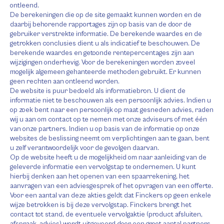
ontleend.
De berekeningen die op de site gemaakt kunnen worden en de
daarbij behorende rapportages zijn op basis van de door de
gebruiker verstrekte informatie. De berekende waardes en de
getrokken conclusies dient u als indicatief te beschouwen. De
berekende waardes en getoonde rentepercentages zijn aan
wijzigingen onderhevig. Voor de berekeningen worden zoveel
mogelijk algemeen gehanteerde methoden gebruikt. Er kunnen
geen rechten aan ontleend worden.
De website is puur bedoeld als informatiebron. U dient de
informatie niet te beschouwen als een persoonlijk advies. Indien u
op zoek bent naar een persoonlijk op maat gesneden advies, raden
wij u aan om contact op te nemen met onze adviseurs of met één
van onze partners. Indien u op basis van de informatie op onze
websites de beslissing neemt om verplichtingen aan te gaan, bent
u zelf verantwoordelijk voor de gevolgen daarvan.
Op de website heeft u de mogelijkheid om naar aanleiding van de
geleverde informatie een vervolgstap te ondernemen. U kunt
hierbij denken aan het openen van een spaarrekening, het
aanvragen van een adviesgesprek of het opvragen van een offerte.
Voor een aantal van deze akties geldt dat Finckers op geen enkele
wijze betrokken is bij deze vervolgstap. Finckers brengt het
contact tot stand, de eventuele vervolgaktie (product afsluiten,
afspraak, advies) wordt uitgevoerd door een groot aantal partners.