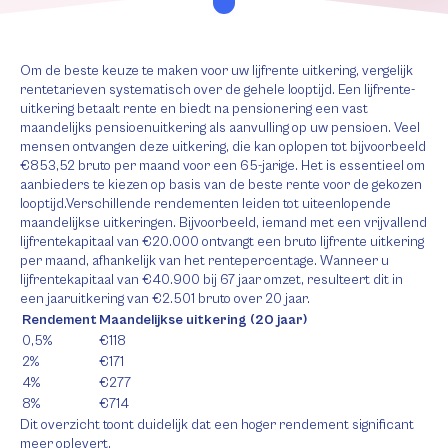
Om de beste keuze te maken voor uw lijfrente uitkering, vergelijk
rentetarieven systematisch over de gehele looptijd. Een lijfrente-
uitkering betaalt rente en biedt na pensionering een vast
maandelijks pensioenuitkering als aanvulling op uw pensioen. Veel
mensen ontvangen deze uitkering, die kan oplopen tot bijvoorbeeld
€853,52 bruto per maand voor een 65-jarige. Het is essentieel om
aanbieders te kiezen op basis van de beste rente voor de gekozen
looptijd.Verschillende rendementen leiden tot uiteenlopende
maandelijkse uitkeringen. Bijvoorbeeld, iemand met een vrijvallend
lijfrentekapitaal van €20.000 ontvangt een bruto lijfrente uitkering
per maand, afhankelijk van het rentepercentage. Wanneer u
lijfrentekapitaal van €40.900 bij 67 jaar omzet, resulteert dit in
een jaaruitkering van €2.501 bruto over 20 jaar.
Rendement
Maandelijkse uitkering (20 jaar)
0,5%
€118
2%
€171
4%
€277
8%
€714
Dit overzicht toont duidelijk dat een hoger rendement significant
meer oplevert.