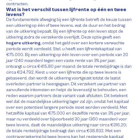
contracten.
Wat is het verschil tussen lijfrente op één en twee
levens?
De fundamentele afweging bij een lijfrente betreft de keuze tussen
een uitkering op één of twee levens, wat de duur en het bedrag
van de uitkering bepaalt. Bij een lijfrente op één leven stopt de
uitkering zodra de verzekerde overlijdt. Deze optie geeft een
hogere uitkering
, omdat het geld over een kortere verwachte
periode wordt verdeeld. Stel, u heeft een lijfrentekapitaal van
€75.000. Bij een uitkering op één leven over een periode van 20
jaar (240 maanden) tegen een vaste rente van 3% per jaar,
ontvangt u circa €415,80 per maand; de totale rentebijdrage is dan
circa €24.792. Kiest u voor een lijfrente die op twee levens is
gebaseerd, dan wordt de uitkering voortgezet totdat de laatst
overleden partner is heengegaan. Dit verzekert uw partner van
aanvullende inkomsten en helpt de levensstijl te behouden, een
reden waarom partners deze variant vaak afsluiten. Dit betekent
wel dat de maandelijkse uitkering lager zal zijn, omdat het kapitaal
over een potentieel langere periode moet worden verdeeld. Met
hetzelfde kapitaal van €75.000 en dezelfde rente van 3% per jaar,
maar nu verdeeld over bijvoorbeeld 30 jaar (360 maanden) voor
twee levens, daalt de maandelijkse uitkering naar circa €316,20;
de totale rentebijdrage bedraagt dan circa €38.832. Met een
contraverzekering bij twee levens kan het resterende kapitaal