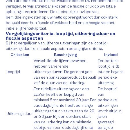
ziet. Dit betekent dat niet-aftrekbare kosten uw rendement direct
verlagen, terwijl aftrekbare kosten de fiscale druk op uw totale
opbrengst verminderen. De uiteindelijke invloed van
bemiddelingskosten op uw netto opbrengst wordt dan ook sterk
bepaald door hun fiscale aftrekbaarheid en de hoogte van het
initiële lijfrentekapitaal.
Vergelijkingscriteria: looptijd, uitkeringsduur en
fiscale aspecten
Bij het vergelijken van lijfrente uitkeringen zijn de looptijd,
uitkeringsduur en fiscale aspecten belangrijke criteria.
Criterium
Beschrijving
Invloed
Verschillende lijfrentevormen
Een kortere
hebben variërende
looptijd leidt
Looptijd
uitkeringsduren. De gerechtigde
tot een hogere
van een bankspaarproduct bepaalt
periodieke
zelf de duur van de uitkering.
uitkering.
Een tijdelijke uitkering voor een
De looptijd
zzp’er heeft een looptijd van
van
minimaal 5 tot maximaal 30 jaar. Een
periodieke
oudedagslijfrente heeft een lange
uitkeringen
uitkeringsduur, vaak tussen de 20
wordt altijd in
Uitkeringsduur
en 30 jaar. Bij een eerdere start
jaren
van de uitkering kan de minimale
gevraagd,
looptijd van een oudedagslijfrente
tenzij de