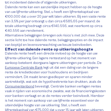
tot incidenteel dalende of stijgende uitkeringen.
Dalende rente kan een aanzienlijke impact hebben op de hoogte
van uw lijfrente-uitkering. Stel, u heeft een lijfrentekapitaal van
€100.000 dat u over 20 jaar wilt laten uitkeren. Bij een vaste rente
van 3,5% per jaar ontvangt u dan circa €585,65 per maand; de
totale uitkering bedraagt circa €140.556, wat neerkomt op circa
€40.556 aan rendement.
Alternatieve beleggingen brengen ook risico’s met zich mee. Deze
sectie licht toe hoe dalende rente, beleggingsopties en de impact
van looptijd en levensverwachting uw keuze beïnvloeden.
Effect van dalende rente op uitkeringshoogte
Dalende rente heeft een directe invloed op de hoogte van uw
lijfrente-uitkering. Een lagere rentestand op het moment van
aankoop betekent doorgaans lagere uitkeringen per periode. De
Europese Centrale Bank
legt uit dat een daling van de langere
rente de kredietkosten voor huishoudens en bedrijven
vermindert. Dit maakt lenen goedkoper en sparen minder
aantrekkelijk, wat ook de hypotheekrente kan drukken, zoals de
Consumentenbond
bevestigt. Centrale banken verlagen rentes
vaak in tijden van economische zwakte, wat de financieringskosten
voor banken verlaagt en zo de rentes verder beïnvloedt. Hierdoor
is het moment van aankoop van uw lijfrente essentieel voor de
uiteindelijke hoogte van uw uitkering. Stel, u heeft een
lijfrentekapitaal van €75.000 dat u over 15 jaar wilt laten uitkeren.