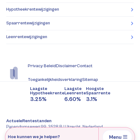
Hypotheekrentewijzigingen
Spaarrentewijzigingen
Leenrentewijzigingen
Privacy Beleid
Disclaimer
Contact
Toegankelijkheidsverklaring
Sitemap
Laagste
Laagste
Hoogste
Hypotheekrente
Leenrente
Spaarrente
3.25%
6.60%
3.1%
ActueleRentestanden
Papendorpseweg 99, 3528 BJ Utrecht, Nederland
088-2277344
Menu
Hoe kunnen we je helpen?
AFM: 12047091