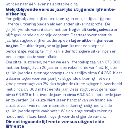
worden naar één leven na echtscheiding.
Gelijkblijvende versus jaarlijks stijgende lijfrente-
uitkering
Een gelijkblijvende lijfrente-uitkering en een jaarlijks stijgende
lijfrente-uitkering bieden elk een ander uitkeringsprofiel. De
gelijkblijvende variant start met een
hoger uitkeringsniveau
en
blijft gedurende de looptijd constant. Daartegenover staat de
jaarlijks stijgende lijfrente, die op een
lager uitkeringsniveau
begint
. Dit uitkeringstype stijgt jaarlijks met een bepaald
percentage, wat op termijn kan leiden tot hogere uitkeringen en
een compensatie voor inflatie.
Om dit te illustreren, nemen we een lijfrentekapitaal van €75.000
met een looptijd van 20 jaar en een rekenrente van 1,5%. Bij een
gelijkblijvende uitkering ontvangt u dan jaarlijks circa €4.369. Kiest
u daarentegen voor een jaarlijks stijgende uitkering met een
groeipercentage van 2%, dan begint de uitkering lager, bijvoorbeeld
met circa €3.800 in het eerste jaar. Deze stijgt vervolgens naar
circa €3.876 in het tweede jaar en circa €3.954 in het derde jaar,
en zo verder. De keuze hiertussen hangt af van uw financiële
situatie; voor wie nu een maximale uitkering nodig heeft, is de
gelijkblijvende optie vaak beter. Wie op lange termijn rekening
houdt met inflatie, kiest mogelijk voor de stijgende variant.
Direct ingaande lijfrente versus uitgestelde
lijfrente