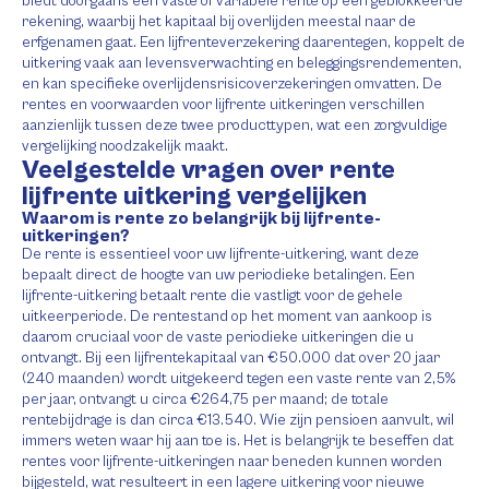
biedt doorgaans een vaste of variabele rente op een geblokkeerde
rekening, waarbij het kapitaal bij overlijden meestal naar de
erfgenamen gaat. Een lijfrenteverzekering daarentegen, koppelt de
uitkering vaak aan levensverwachting en beleggingsrendementen,
en kan specifieke overlijdensrisicoverzekeringen omvatten. De
rentes en voorwaarden voor lijfrente uitkeringen verschillen
aanzienlijk tussen deze twee producttypen, wat een zorgvuldige
vergelijking noodzakelijk maakt.
Veelgestelde vragen over rente
lijfrente uitkering vergelijken
Waarom is rente zo belangrijk bij lijfrente-
uitkeringen?
De rente is essentieel voor uw lijfrente-uitkering, want deze
bepaalt direct de hoogte van uw periodieke betalingen. Een
lijfrente-uitkering betaalt rente die vastligt voor de gehele
uitkeerperiode. De rentestand op het moment van aankoop is
daarom cruciaal voor de vaste periodieke uitkeringen die u
ontvangt. Bij een lijfrentekapitaal van €50.000 dat over 20 jaar
(240 maanden) wordt uitgekeerd tegen een vaste rente van 2,5%
per jaar, ontvangt u circa €264,75 per maand; de totale
rentebijdrage is dan circa €13.540. Wie zijn pensioen aanvult, wil
immers weten waar hij aan toe is. Het is belangrijk te beseffen dat
rentes voor lijfrente-uitkeringen naar beneden kunnen worden
bijgesteld, wat resulteert in een lagere uitkering voor nieuwe