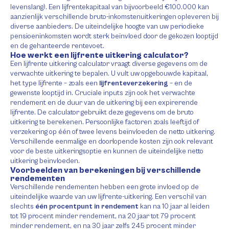
levenslang). Een lijfrentekapitaal van bijvoorbeeld €100.000 kan
aanzienlijk verschillende bruto-inkomstenuitkeringen opleveren bij
diverse aanbieders. De uiteindelijke hoogte van uw periodieke
pensioeninkomsten wordt sterk beïnvloed door de gekozen looptijd
en de gehanteerde rentevoet.
Hoe werkt een lijfrente uitkering calculator?
Een lijfrente uitkering calculator vraagt diverse gegevens om de
verwachte uitkering te bepalen. U vult uw opgebouwde kapitaal,
het type lijfrente – zoals een
lijfrenteverzekering
– en de
gewenste looptijd in. Cruciale inputs zijn ook het verwachte
rendement en de duur van de uitkering bij een expirerende
lijfrente. De calculator gebruikt deze gegevens om de bruto
uitkering te berekenen. Persoonlijke factoren zoals leeftijd of
verzekering op één of twee levens beïnvloeden de netto uitkering.
Verschillende eenmalige en doorlopende kosten zijn ook relevant
voor de beste uitkeringsoptie en kunnen de uiteindelijke netto
uitkering beïnvloeden.
Voorbeelden van berekeningen bij verschillende
rendementen
Verschillende rendementen hebben een grote invloed op de
uiteindelijke waarde van uw lijfrente-uitkering. Een verschil van
slechts
één procentpunt in rendement
kan na 10 jaar al leiden
tot 19 procent minder rendement, na 20 jaar tot 79 procent
minder rendement, en na 30 jaar zelfs 245 procent minder