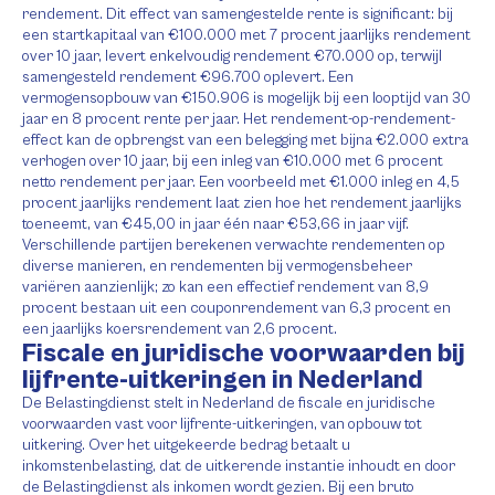
rendement. Dit effect van samengestelde rente is significant: bij
een startkapitaal van €100.000 met 7 procent jaarlijks rendement
over 10 jaar, levert enkelvoudig rendement €70.000 op, terwijl
samengesteld rendement €96.700 oplevert. Een
vermogensopbouw van €150.906 is mogelijk bij een looptijd van 30
jaar en 8 procent rente per jaar. Het rendement-op-rendement-
effect kan de opbrengst van een belegging met bijna €2.000 extra
verhogen over 10 jaar, bij een inleg van €10.000 met 6 procent
netto rendement per jaar. Een voorbeeld met €1.000 inleg en 4,5
procent jaarlijks rendement laat zien hoe het rendement jaarlijks
toeneemt, van €45,00 in jaar één naar €53,66 in jaar vijf.
Verschillende partijen berekenen verwachte rendementen op
diverse manieren, en rendementen bij vermogensbeheer
variëren aanzienlijk; zo kan een effectief rendement van 8,9
procent bestaan uit een couponrendement van 6,3 procent en
een jaarlijks koersrendement van 2,6 procent.
Fiscale en juridische voorwaarden bij
lijfrente-uitkeringen in Nederland
De Belastingdienst stelt in Nederland de fiscale en juridische
voorwaarden vast voor lijfrente-uitkeringen, van opbouw tot
uitkering. Over het uitgekeerde bedrag betaalt u
inkomstenbelasting, dat de uitkerende instantie inhoudt en door
de Belastingdienst als inkomen wordt gezien. Bij een bruto