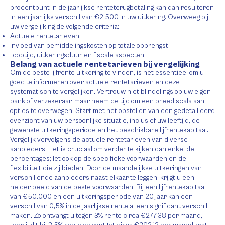
procentpunt in de jaarlijkse renteterugbetaling kan dan resulteren
in een jaarlijks verschil van €2.500 in uw uitkering. Overweeg bij
uw vergelijking de volgende criteria:
Actuele rentetarieven
Invloed van bemiddelingskosten op totale opbrengst
Looptijd, uitkeringsduur en fiscale aspecten
Belang van actuele rentetarieven bij vergelijking
Om de beste lijfrente uitkering te vinden, is het essentieel om u
goed te informeren over actuele rentetarieven en deze
systematisch te vergelijken. Vertrouw niet blindelings op uw eigen
bank of verzekeraar, maar neem de tijd om een breed scala aan
opties te overwegen. Start met het opstellen van een gedetailleerd
overzicht van uw persoonlijke situatie, inclusief uw leeftijd, de
gewenste uitkeringsperiode en het beschikbare lijfrentekapitaal.
Vergelijk vervolgens de actuele rentetarieven van diverse
aanbieders. Het is cruciaal om verder te kijken dan enkel de
percentages; let ook op de specifieke voorwaarden en de
flexibiliteit die zij bieden. Door de maandelijkse uitkeringen van
verschillende aanbieders naast elkaar te leggen, krijgt u een
helder beeld van de beste voorwaarden. Bij een lijfrentekapitaal
van €50.000 en een uitkeringsperiode van 20 jaar kan een
verschil van 0,5% in de jaarlijkse rente al een significant verschil
maken. Zo ontvangt u tegen 3% rente circa €277,38 per maand,