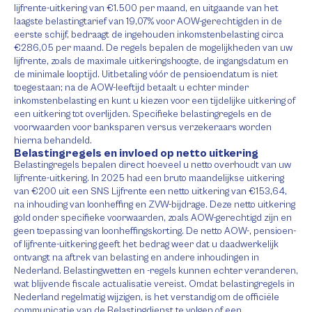
lijfrente-uitkering van €1.500 per maand, en uitgaande van het
laagste belastingtarief van 19,07% voor AOW-gerechtigden in de
eerste schijf, bedraagt de ingehouden inkomstenbelasting circa
€286,05 per maand. De regels bepalen de mogelijkheden van uw
lijfrente, zoals de maximale uitkeringshoogte, de ingangsdatum en
de minimale looptijd. Uitbetaling vóór de pensioendatum is niet
toegestaan; na de AOW-leeftijd betaalt u echter minder
inkomstenbelasting en kunt u kiezen voor een tijdelijke uitkering of
een uitkering tot overlijden. Specifieke belastingregels en de
voorwaarden voor banksparen versus verzekeraars worden
hierna behandeld.
Belastingregels en invloed op netto uitkering
Belastingregels bepalen direct hoeveel u netto overhoudt van uw
lijfrente-uitkering. In 2025 had een bruto maandelijkse uitkering
van €200 uit een SNS Lijfrente een netto uitkering van €153,64,
na inhouding van loonheffing en ZVW-bijdrage. Deze netto uitkering
gold onder specifieke voorwaarden, zoals AOW-gerechtigd zijn en
geen toepassing van loonheffingskorting. De netto AOW-, pensioen-
of lijfrente-uitkering geeft het bedrag weer dat u daadwerkelijk
ontvangt na aftrek van belasting en andere inhoudingen in
Nederland. Belastingwetten en -regels kunnen echter veranderen,
wat blijvende fiscale actualisatie vereist. Omdat belastingregels in
Nederland regelmatig wijzigen, is het verstandig om de officiële
communicatie van de Belastingdienst te volgen of een