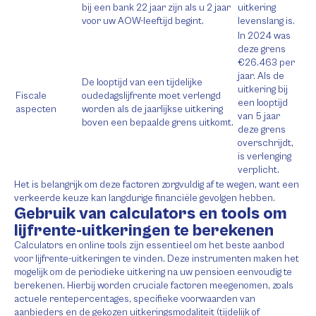
bij een bank 22 jaar zijn als u 2 jaar
uitkering
voor uw AOW-leeftijd begint.
levenslang is.
In 2024 was
deze grens
€26.463 per
jaar. Als de
De looptijd van een tijdelijke
uitkering bij
Fiscale
oudedagslijfrente moet verlengd
een looptijd
aspecten
worden als de jaarlijkse uitkering
van 5 jaar
boven een bepaalde grens uitkomt.
deze grens
overschrijdt,
is verlenging
verplicht.
Het is belangrijk om deze factoren zorgvuldig af te wegen, want een
verkeerde keuze kan langdurige financiële gevolgen hebben.
Gebruik van calculators en tools om
lijfrente-uitkeringen te berekenen
Calculators en online tools zijn essentieel om het beste aanbod
voor lijfrente-uitkeringen te vinden. Deze instrumenten maken het
mogelijk om de periodieke uitkering na uw pensioen eenvoudig te
berekenen. Hierbij worden cruciale factoren meegenomen, zoals
actuele rentepercentages, specifieke voorwaarden van
aanbieders en de gekozen uitkeringsmodaliteit (tijdelijk of