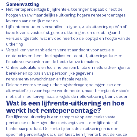
Samenvatting
Het rentepercentage bij lijfrente-uitkeringen bepaalt direct de
hoogte van uw maandelijkse uitkering; hogere rentepercentages
leveren aanzienlijk meer op.
Lijfrenteproducten verschillen in typen, zoals uitkering op één of
twee levens, vaste of stijgende uitkeringen, en direct ingaand
versus uitgesteld, wat invloed heeft op de looptijd en hoogte van de
uitkering.
Vergelijken van aanbieders vereist aandacht voor actuele
rentetarieven, bemiddelingskosten, looptijd, uitkeringsduur en
fiscale voorwaarden om de beste keuze te maken.
Online calculators en tools helpen om bruto en netto uitkeringen te
berekenen op basis van persoonlijke gegevens,
rendementverwachtingen en fiscale regels.
Dalende rente verlaagt uitkeringsbedragen; beleggen kan een
alternatief zijn voor hogere rendementen, maar brengt ook risico’s
met zich mee, terwijl fiscale regels de netto-uitkering beïnvloeden.
Wat is een lijfrente-uitkering en hoe
werkt het rentepercentage?
Een lijfrente-uitkering is een aanspraak op een reeks vaste
periodieke uitkeringen die u ontvangt vanuit een lijfrente- of
bankspaarproduct. De rente tijdens deze uitkeringen is een
specifiek percentage dat u zelf kiest. Een lijfrente biedt de keuze