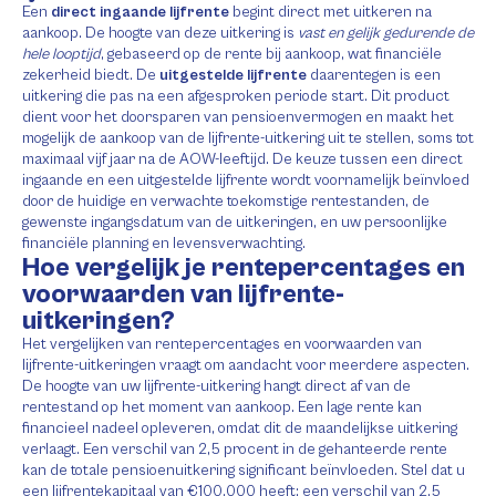
Een
direct ingaande lijfrente
begint direct met uitkeren na
aankoop. De hoogte van deze uitkering is
vast en gelijk gedurende de
hele looptijd
, gebaseerd op de rente bij aankoop, wat financiële
zekerheid biedt. De
uitgestelde lijfrente
daarentegen is een
uitkering die pas na een afgesproken periode start. Dit product
dient voor het doorsparen van pensioenvermogen en maakt het
mogelijk de aankoop van de lijfrente-uitkering uit te stellen, soms tot
maximaal vijf jaar na de AOW-leeftijd. De keuze tussen een direct
ingaande en een uitgestelde lijfrente wordt voornamelijk beïnvloed
door de huidige en verwachte toekomstige rentestanden, de
gewenste ingangsdatum van de uitkeringen, en uw persoonlijke
financiële planning en levensverwachting.
Hoe vergelijk je rentepercentages en
voorwaarden van lijfrente-
uitkeringen?
Het vergelijken van rentepercentages en voorwaarden van
lijfrente-uitkeringen vraagt om aandacht voor meerdere aspecten.
De hoogte van uw lijfrente-uitkering hangt direct af van de
rentestand op het moment van aankoop. Een lage rente kan
financieel nadeel opleveren, omdat dit de maandelijkse uitkering
verlaagt. Een verschil van 2,5 procent in de gehanteerde rente
kan de totale pensioenuitkering significant beïnvloeden. Stel dat u
een lijfrentekapitaal van €100.000 heeft; een verschil van 2,5