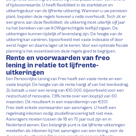
of tijdsvoorwaarde. U heeft flexibiliteit in de startdatum en
uitkeringsduur van de lijfrente-uitkering. Wanneer u uw pensioen
plant, bepalen deze regels hoeveel u netto overhoudt. Toch zit er
een grens aan deze flexibiliteit: de uitkering moet uiterlijk vijf jaar
na het bereiken van uw AOW-gerechtigde leeftijd ingaan. De
uitkeringen kunnen tijdelijk of levenslang zijn. De hoogte van de
uitkering kan variëren, bijvoorbeeld met vaste indexatie of door
eerst hoger en daarna lager uit te keren. Voor een optimale fiscale
planning is het essentieel om deze regels goed te begrijpen.
Rente en voorwaarden van freo
lening in relatie tot lijfrente-
uitkeringen
Een Persoonlijke Lening van Freo heeft een vaste rente en een
vaste looptijd. De hoogte van de rente hangt af van het leenbedrag.
Zo betaalt u voor een lening van €10.000, bijvoorbeeld voor een
restschuld of renovatie, 7,8% rente over een looptijd van 60
maanden. Dit resulteert in een maandtermijn van €201.
Freo stelt enkele voorwaarden aan aanvragers. U heeft een
regelmatig inkomen nodig; studiefinanciering telt niet mee.
Aanvragers moeten tussen de 18 en 70 jaar oud zijn en in
Nederland wonen. Een belangrijk punt is dat lijfrente-uitkeringen
meetellen als inkomen bij het aanvragen van een lening, voor de