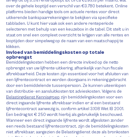
terwijl dit bij 3,5% rente oploopt tot circa €293,13 per maand, wat
over de gehele looptijd een verschil van €3.780 betekent. Online
platforms bieden handige tools om actuele rentes voor direct
uitkerende bankspaarrekeningen te bekijken via specifieke
tabbladen. U kunt hier vaak ook een andere renteperiode
selecteren met behulp van een keuzebox in de tabel. Dit stelt u in
staat om snel een compleet overzicht te krijgen van alle rentes en
looptijden door simpelweg op de naam van een maatschappij te
klikken.
Invloed van bemiddelingskosten op totale
opbrengst
Bemiddelingskosten hebben een directe invloed op de netto
opbrengst van uw lijfrente-uitkering, afhankelijk van hun fiscale
aftrekbaarheid. Deze kosten zijn essentieel voor het afsluiten van
een lijfrentecontract en worden doorgaans in rekening gebracht
door een bemiddelende tussenpersoon. Ze kunnen uiteenlopen
van distributie- en aansluitkosten tot advieskosten. Volgens de
Belastingdienst Kennisgroep
zijn bemiddelingskosten voor een
direct ingaande lijfrente aftrekbaar indien er al een bestaand
lijfrentecontract aanwezig is, conform artikel 3.108 Wet IB 2001.
Een bedrag tot € 250 wordt hierbij als gebruikelijk beschouwd.
Wanneer een direct ingaande lijfrente wordt afgesloten zonder
een reeds bestaand lijfrentecontract, zijn de bemiddelingskosten
niet aftrekbaar, aangezien de Belastingdienst deze als bronkosten