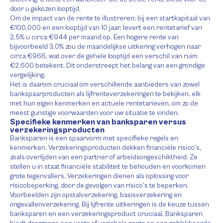
door u gekozen looptijd.
Om de impact van de rente te illustreren: bij een startkapitaal van
€100.000 en een looptijd van 10 jaar, levert een rentetarief van
2,5% u circa €944 per maand op. Een hogere rente van
bijvoorbeeld 3,0% zou de maandelijkse uitkering verhogen naar
circa €966, wat over de gehele looptijd een verschil van ruim
€2.600 betekent. Dit onderstreept het belang van een grondige
vergelijking.
Het is daarom cruciaal om verschillende aanbieders van zowel
bankspaarproducten als lijfrenteverzekeringen te bekijken, elk
met hun eigen kenmerken en actuele rentetarieven, om zo de
meest gunstige voorwaarden voor uw situatie te vinden.
Specifieke kenmerken van banksparen versus
verzekeringsproducten
Banksparen is een spaarvorm met specifieke regels en
kenmerken. Verzekeringsproducten dekken financiële risico’s,
zoals overlijden van een partner of arbeidsongeschiktheid. Ze
stellen u in staat financiële stabiliteit te behouden en voorkomen
grote tegenvallers. Verzekeringen dienen als oplossing voor
risicobeperking, door de gevolgen van risico’s te beperken.
Voorbeelden zijn opstalverzekering, basisverzekering en
ongevallenverzekering. Bij lijfrente uitkeringen is de keuze tussen
banksparen en een verzekeringsproduct cruciaal. Banksparen