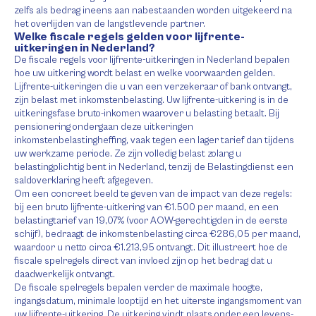
zelfs als bedrag ineens aan nabestaanden worden uitgekeerd na
het overlijden van de langstlevende partner.
Welke fiscale regels gelden voor lijfrente-
uitkeringen in Nederland?
De fiscale regels voor lijfrente-uitkeringen in Nederland bepalen
hoe uw uitkering wordt belast en welke voorwaarden gelden.
Lijfrente-uitkeringen die u van een verzekeraar of bank ontvangt,
zijn belast met inkomstenbelasting. Uw lijfrente-uitkering is in de
uitkeringsfase bruto-inkomen waarover u belasting betaalt. Bij
pensionering ondergaan deze uitkeringen
inkomstenbelastingheffing, vaak tegen een lager tarief dan tijdens
uw werkzame periode. Ze zijn volledig belast zolang u
belastingplichtig bent in Nederland, tenzij de Belastingdienst een
saldoverklaring heeft afgegeven.
Om een concreet beeld te geven van de impact van deze regels:
bij een bruto lijfrente-uitkering van €1.500 per maand, en een
belastingtarief van 19,07% (voor AOW-gerechtigden in de eerste
schijf), bedraagt de inkomstenbelasting circa €286,05 per maand,
waardoor u netto circa €1.213,95 ontvangt. Dit illustreert hoe de
fiscale spelregels direct van invloed zijn op het bedrag dat u
daadwerkelijk ontvangt.
De fiscale spelregels bepalen verder de maximale hoogte,
ingangsdatum, minimale looptijd en het uiterste ingangsmoment van
uw lijfrente-uitkering. De uitkering vindt plaats onder een levens-