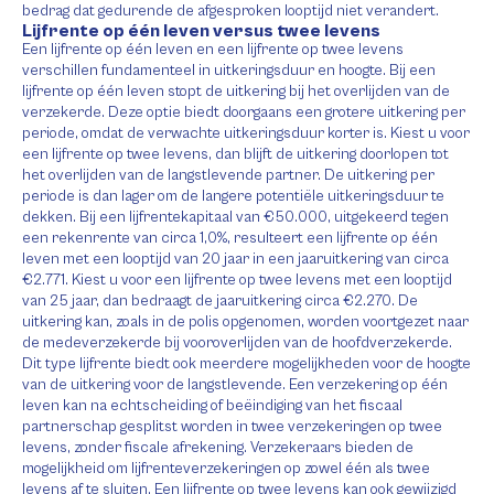
bedrag dat gedurende de afgesproken looptijd niet verandert.
Lijfrente op één leven versus twee levens
Een lijfrente op één leven en een lijfrente op twee levens
verschillen fundamenteel in uitkeringsduur en hoogte. Bij een
lijfrente op één leven stopt de uitkering bij het overlijden van de
verzekerde. Deze optie biedt doorgaans een grotere uitkering per
periode, omdat de verwachte uitkeringsduur korter is. Kiest u voor
een lijfrente op twee levens, dan blijft de uitkering doorlopen tot
het overlijden van de langstlevende partner. De uitkering per
periode is dan lager om de langere potentiële uitkeringsduur te
dekken. Bij een lijfrentekapitaal van €50.000, uitgekeerd tegen
een rekenrente van circa 1,0%, resulteert een lijfrente op één
leven met een looptijd van 20 jaar in een jaaruitkering van circa
€2.771. Kiest u voor een lijfrente op twee levens met een looptijd
van 25 jaar, dan bedraagt de jaaruitkering circa €2.270. De
uitkering kan, zoals in de polis opgenomen, worden voortgezet naar
de medeverzekerde bij vooroverlijden van de hoofdverzekerde.
Dit type lijfrente biedt ook meerdere mogelijkheden voor de hoogte
van de uitkering voor de langstlevende. Een verzekering op één
leven kan na echtscheiding of beëindiging van het fiscaal
partnerschap gesplitst worden in twee verzekeringen op twee
levens, zonder fiscale afrekening. Verzekeraars bieden de
mogelijkheid om lijfrenteverzekeringen op zowel één als twee
levens af te sluiten. Een lijfrente op twee levens kan ook gewijzigd