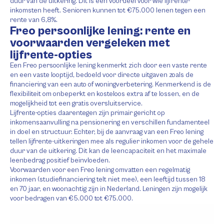
duur van de uitkering. Dit is een voordeel voor wie lijfrente-
inkomsten heeft. Senioren kunnen tot €75.000 lenen tegen een
rente van 6,8%.
Freo persoonlijke lening: rente en
voorwaarden vergeleken met
lijfrente-opties
Een Freo persoonlijke lening kenmerkt zich door een vaste rente
en een vaste looptijd, bedoeld voor directe uitgaven zoals de
financiering van een auto of woningverbetering. Kenmerkend is de
flexibiliteit om onbeperkt en kosteloos extra af te lossen, en de
mogelijkheid tot een gratis oversluitservice.
Lijfrente-opties daarentegen zijn primair gericht op
inkomensaanvulling na pensionering en verschillen fundamenteel
in doel en structuur. Echter, bij de aanvraag van een Freo lening
tellen lijfrente-uitkeringen mee als regulier inkomen voor de gehele
duur van de uitkering. Dit kan de leencapaciteit en het maximale
leenbedrag positief beïnvloeden.
Voorwaarden voor een Freo lening omvatten een regelmatig
inkomen (studiefinanciering telt niet mee), een leeftijd tussen 18
en 70 jaar, en woonachtig zijn in Nederland. Leningen zijn mogelijk
voor bedragen van €5.000 tot €75.000.