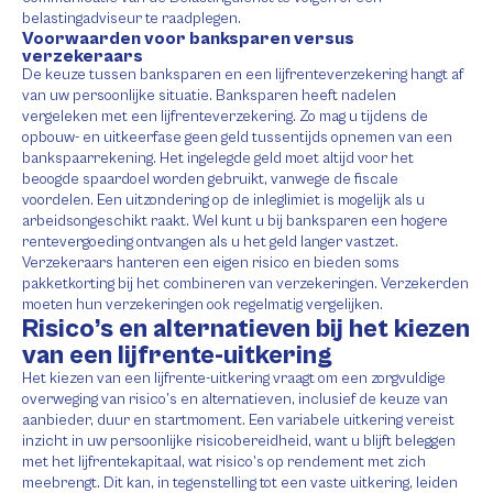
belastingadviseur te raadplegen.
Voorwaarden voor banksparen versus
verzekeraars
De keuze tussen banksparen en een lijfrenteverzekering hangt af
van uw persoonlijke situatie. Banksparen heeft nadelen
vergeleken met een lijfrenteverzekering. Zo mag u tijdens de
opbouw- en uitkeerfase geen geld tussentijds opnemen van een
bankspaarrekening. Het ingelegde geld moet altijd voor het
beoogde spaardoel worden gebruikt, vanwege de fiscale
voordelen. Een uitzondering op de inleglimiet is mogelijk als u
arbeidsongeschikt raakt. Wel kunt u bij banksparen een hogere
rentevergoeding ontvangen als u het geld langer vastzet.
Verzekeraars hanteren een eigen risico en bieden soms
pakketkorting bij het combineren van verzekeringen. Verzekerden
moeten hun verzekeringen ook regelmatig vergelijken.
Risico’s en alternatieven bij het kiezen
van een lijfrente-uitkering
Het kiezen van een lijfrente-uitkering vraagt om een zorgvuldige
overweging van risico’s en alternatieven, inclusief de keuze van
aanbieder, duur en startmoment. Een variabele uitkering vereist
inzicht in uw persoonlijke risicobereidheid, want u blijft beleggen
met het lijfrentekapitaal, wat risico’s op rendement met zich
meebrengt. Dit kan, in tegenstelling tot een vaste uitkering, leiden