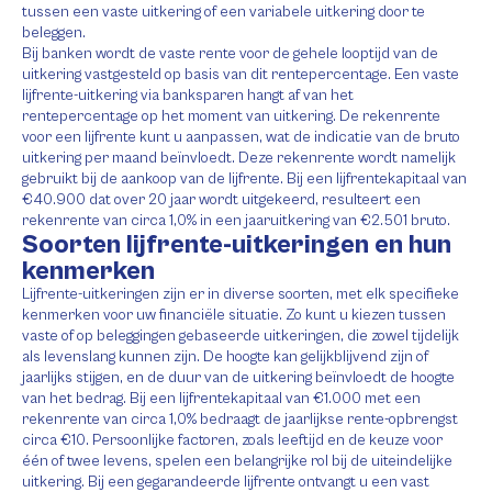
tussen een vaste uitkering of een variabele uitkering door te
beleggen.
Bij banken wordt de vaste rente voor de gehele looptijd van de
uitkering vastgesteld op basis van dit rentepercentage. Een vaste
lijfrente-uitkering via banksparen hangt af van het
rentepercentage op het moment van uitkering. De rekenrente
voor een lijfrente kunt u aanpassen, wat de indicatie van de bruto
uitkering per maand beïnvloedt. Deze rekenrente wordt namelijk
gebruikt bij de aankoop van de lijfrente. Bij een lijfrentekapitaal van
€40.900 dat over 20 jaar wordt uitgekeerd, resulteert een
rekenrente van circa 1,0% in een jaaruitkering van €2.501 bruto.
Soorten lijfrente-uitkeringen en hun
kenmerken
Lijfrente-uitkeringen zijn er in diverse soorten, met elk specifieke
kenmerken voor uw financiële situatie. Zo kunt u kiezen tussen
vaste of op beleggingen gebaseerde uitkeringen, die zowel tijdelijk
als levenslang kunnen zijn. De hoogte kan gelijkblijvend zijn of
jaarlijks stijgen, en de duur van de uitkering beïnvloedt de hoogte
van het bedrag. Bij een lijfrentekapitaal van €1.000 met een
rekenrente van circa 1,0% bedraagt de jaarlijkse rente-opbrengst
circa €10. Persoonlijke factoren, zoals leeftijd en de keuze voor
één of twee levens, spelen een belangrijke rol bij de uiteindelijke
uitkering. Bij een gegarandeerde lijfrente ontvangt u een vast