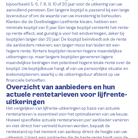
bijvoorbeeld 5, 6, 7, 8, 9, 10 of 20 jaar voor de uitkering van uw
aanvullend pensioen. Een langere looptijd is passend bij een lange
levensduur of om de waarde van uw investering te behouden.
Klanten die de Doelbeleggen Leefrente kiezen, hebben een
minimale looptijd van 6 jaar. Een lange looptijd versterkt het rente-
op-rente effect, wat gunstig is voor het eindvermogen, zeker bij
looptijden langer dan 20 jaar. De looptijd beïnvloedt ook de rente
die aanbieders rekenen; een langer risico kan leiden tot een
hogere rente. Kortere looptijden leveren hogere maandelijkse
uitkeringen op, maar langere looptijden genereren lagere
maandelijkse bedragen met potentieel hogere totale rente over de
looptijd. Uw looptijdkeuze hangt af van uw persoonlijke situatie en
toekomstplannen, waarbij u de uitkeringsduur afstemt op uw
financiële behoeften.
Overzicht van aanbieders en hun
actuele rentetarieven voor lijfrente-
uitkeringen
Het vergelijken van lijfrente-uitkeringen op basis van actuele
rentetarieven is essentieel voor het optimaliseren van uw keuze.
Hoewel specifieke actuele rentetarieven per aanbieder variëren
en niet direct hier vermeld kunnen worden, bepaalt de
rentestand op het moment van aankoop direct de hoogte van uw
uitkering. U kiest een aanbieder die de beste rente biedt voor de