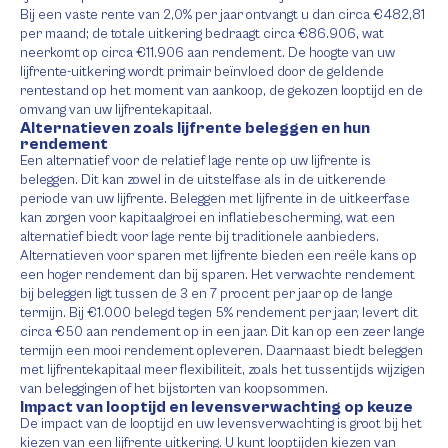
Bij een vaste rente van 2,0% per jaar ontvangt u dan circa €482,81
per maand; de totale uitkering bedraagt circa €86.906, wat
neerkomt op circa €11.906 aan rendement. De hoogte van uw
lijfrente-uitkering wordt primair beïnvloed door de geldende
rentestand op het moment van aankoop, de gekozen looptijd en de
omvang van uw lijfrentekapitaal.
Alternatieven zoals lijfrente beleggen en hun
rendement
Een alternatief voor de relatief lage rente op uw lijfrente is
beleggen. Dit kan zowel in de uitstelfase als in de uitkerende
periode van uw lijfrente. Beleggen met lijfrente in de uitkeerfase
kan zorgen voor kapitaalgroei en inflatiebescherming, wat een
alternatief biedt voor lage rente bij traditionele aanbieders.
Alternatieven voor sparen met lijfrente bieden een reële kans op
een hoger rendement dan bij sparen. Het verwachte rendement
bij beleggen ligt tussen de 3 en 7 procent per jaar op de lange
termijn. Bij €1.000 belegd tegen 5% rendement per jaar, levert dit
circa €50 aan rendement op in een jaar. Dit kan op een zeer lange
termijn een mooi rendement opleveren. Daarnaast biedt beleggen
met lijfrentekapitaal meer flexibiliteit, zoals het tussentijds wijzigen
van beleggingen of het bijstorten van koopsommen.
Impact van looptijd en levensverwachting op keuze
De impact van de looptijd en uw levensverwachting is groot bij het
kiezen van een lijfrente uitkering. U kunt looptijden kiezen van