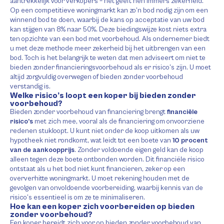
aantrekkelijk voor verkopers – het geeft hen immers zekerheid.
Op een competitieve woningmarkt kan zo’n bod nodig zijn om een
winnend bod te doen, waarbij de kans op acceptatie van uw bod
kan stijgen van 8% naar 50%. Deze biedingswijze kost niets extra
ten opzichte van een bod met voorbehoud. Als ondernemer biedt
u met deze methode meer zekerheid bij het uitbrengen van een
bod. Toch is het belangrijk te weten dat men adviseert om niet te
bieden zonder financieringsvoorbehoud als er risico’s zijn. U moet
altijd zorgvuldig overwegen of bieden zonder voorbehoud
verstandig is.
Welke risico’s loopt een koper bij bieden zonder
voorbehoud?
Bieden zonder voorbehoud van financiering brengt
financiële
risico’s
met zich mee, vooral als de financiering om onvoorziene
redenen stukloopt. U kunt niet onder de koop uitkomen als uw
hypotheek niet rondkomt, wat leidt tot een boete van
10 procent
van de aankoopprijs
. Zonder voldoende eigen geld kan de koop
alleen tegen deze boete ontbonden worden. Dit financiële risico
ontstaat als u het bod niet kunt financieren, zeker op een
oververhitte woningmarkt. U moet rekening houden met de
gevolgen van onvoldoende voorbereiding, waarbij kennis van de
risico’s essentieel is om ze te minimaliseren.
Hoe kan een koper zich voorbereiden op bieden
zonder voorbehoud?
Een koper bereidt zich voor op bieden zonder voorbehoud van