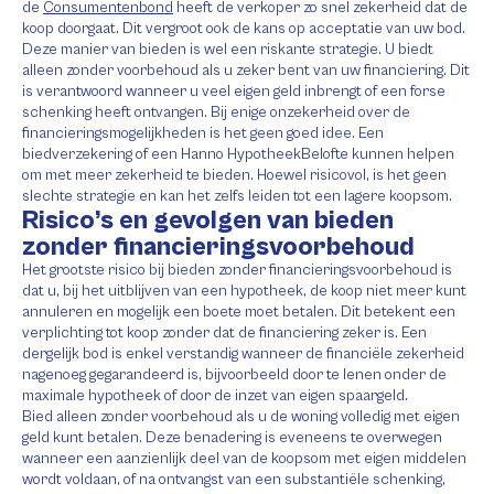
de
Consumentenbond
heeft de verkoper zo snel zekerheid dat de
koop doorgaat. Dit vergroot ook de kans op acceptatie van uw bod.
Deze manier van bieden is wel een riskante strategie. U biedt
alleen zonder voorbehoud als u zeker bent van uw financiering. Dit
is verantwoord wanneer u veel eigen geld inbrengt of een forse
schenking heeft ontvangen. Bij enige onzekerheid over de
financieringsmogelijkheden is het geen goed idee. Een
biedverzekering of een Hanno HypotheekBelofte kunnen helpen
om met meer zekerheid te bieden. Hoewel risicovol, is het geen
slechte strategie en kan het zelfs leiden tot een lagere koopsom.
Risico’s en gevolgen van bieden
zonder financieringsvoorbehoud
Het grootste risico bij bieden zonder financieringsvoorbehoud is
dat u, bij het uitblijven van een hypotheek, de koop niet meer kunt
annuleren en mogelijk een boete moet betalen. Dit betekent een
verplichting tot koop zonder dat de financiering zeker is. Een
dergelijk bod is enkel verstandig wanneer de financiële zekerheid
nagenoeg gegarandeerd is, bijvoorbeeld door te lenen onder de
maximale hypotheek of door de inzet van eigen spaargeld.
Bied alleen zonder voorbehoud als u de woning volledig met eigen
geld kunt betalen. Deze benadering is eveneens te overwegen
wanneer een aanzienlijk deel van de koopsom met eigen middelen
wordt voldaan, of na ontvangst van een substantiële schenking,