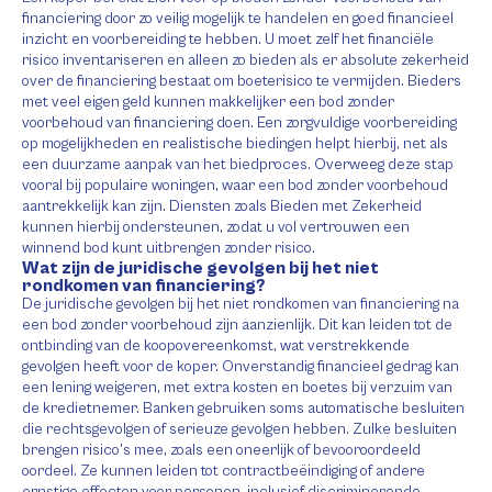
financiering door zo veilig mogelijk te handelen en goed financieel
inzicht en voorbereiding te hebben. U moet zelf het financiële
risico inventariseren en alleen zo bieden als er absolute zekerheid
over de financiering bestaat om boeterisico te vermijden. Bieders
met veel eigen geld kunnen makkelijker een bod zonder
voorbehoud van financiering doen. Een zorgvuldige voorbereiding
op mogelijkheden en realistische biedingen helpt hierbij, net als
een duurzame aanpak van het biedproces. Overweeg deze stap
vooral bij populaire woningen, waar een bod zonder voorbehoud
aantrekkelijk kan zijn. Diensten zoals Bieden met Zekerheid
kunnen hierbij ondersteunen, zodat u vol vertrouwen een
winnend bod kunt uitbrengen zonder risico.
Wat zijn de juridische gevolgen bij het niet
rondkomen van financiering?
De juridische gevolgen bij het niet rondkomen van financiering na
een bod zonder voorbehoud zijn aanzienlijk. Dit kan leiden tot de
ontbinding van de koopovereenkomst, wat verstrekkende
gevolgen heeft voor de koper. Onverstandig financieel gedrag kan
een lening weigeren, met extra kosten en boetes bij verzuim van
de kredietnemer. Banken gebruiken soms automatische besluiten
die rechtsgevolgen of serieuze gevolgen hebben. Zulke besluiten
brengen risico’s mee, zoals een oneerlijk of bevooroordeeld
oordeel. Ze kunnen leiden tot contractbeëindiging of andere