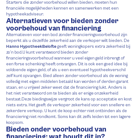
Starters die zonder voorbehoud willen bieden, moeten hun
financiële mogelijkheden kennen en samenwerken met een
hypotheekadviseur.
Alternatieven voor bieden zonder
voorbehoud van financiering
Alternatieven voor een bod zonder financieringsvoorbehoud zijn
beperkt als u dezelfde zekerheid aan de verkoper wilt bieden. De
Hanno HypotheekBelofte
geeft woningkopers extra zekerheid bij
zo’n bod.U kunt verantwoord bieden zonder
financieringsvoorbehoud wanneer u veel eigen geld inbrengt of
een forse schenking heeft ontvangen. Dit is ook een goed idee bij
voldoende eigen geld, of als u een eventueel hypotheekverschil
zelf kunt opvangen. Bied alleen zonder voorbehoud als de woning
volledig met eigen middelen betaald kan worden of derden garant
staan, en u vrijwel zeker weet dat de financiering lukt. Anders is
het niet verantwoord om te bieden als er enige onzekerheid
bestaat.Deze biedingswijze vergroot de kans op acceptatie en kost
niets extra. Het geeft de verkoper zekerheid voor een snellere en
zekerdere verkoop. U kunt de koop echter niet ontbinden als de
financiering niet rondkomt. Soms kan dit zelfs leiden tot een lagere
koopsom.
Bieden onder voorbehoud van
financiering: wat houdt dit in?