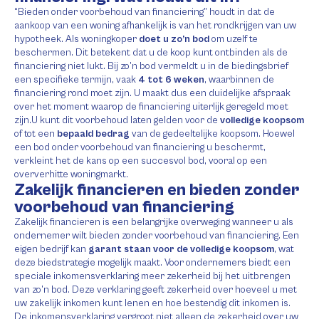
“Bieden onder voorbehoud van financiering” houdt in dat de
aankoop van een woning afhankelijk is van het rondkrijgen van uw
hypotheek. Als woningkoper
doet u zo’n bod
om uzelf te
beschermen. Dit betekent dat u de koop kunt ontbinden als de
financiering niet lukt. Bij zo’n bod vermeldt u in de biedingsbrief
een specifieke termijn, vaak
4 tot 6 weken
, waarbinnen de
financiering rond moet zijn. U maakt dus een duidelijke afspraak
over het moment waarop de financiering uiterlijk geregeld moet
zijn.U kunt dit voorbehoud laten gelden voor de
volledige koopsom
of tot een
bepaald bedrag
van de gedeeltelijke koopsom. Hoewel
een bod onder voorbehoud van financiering u beschermt,
verkleint het de kans op een succesvol bod, vooral op een
oververhitte woningmarkt.
Zakelijk financieren en bieden zonder
voorbehoud van financiering
Zakelijk financieren is een belangrijke overweging wanneer u als
ondernemer wilt bieden zonder voorbehoud van financiering. Een
eigen bedrijf kan
garant staan voor de volledige koopsom
, wat
deze biedstrategie mogelijk maakt. Voor ondernemers biedt een
speciale inkomensverklaring meer zekerheid bij het uitbrengen
van zo’n bod. Deze verklaring geeft zekerheid over hoeveel u met
uw zakelijk inkomen kunt lenen en hoe bestendig dit inkomen is.
De inkomensverklaring vergroot niet alleen de zekerheid over uw