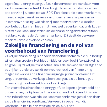
eigen financiering, maar geeft ook de verkoper en makelaar
meer
vertrouwen in uw bod
. Dit verhoogt de acceptatiekans van uw
bod aanzienlijk, soms tot wel 50%. Een dienst die samenwerkt met
meerdere geldverstrekkers kan ondernemers helpen aan zo’n
inkomensverklaring, waardoor zij met meer zekerheid zonder
voorbehoud kunnen bieden. U moet wel bedenken dat u als koper
niet van de koop kunt afzien als de financiering onverhoopt toch
niet lukt,
volgens de Consumentenbond
. Dit geeft de verkoper
meer zekerheid over de verkoop.
Zakelijke financiering en de rol van
voorbehoud van financiering
Zakelijke financiering is bedoeld voor ondernemers die hun bedrijf
willen laten groeien. Het biedt middelen voor bedrijfsontwikkeling
en groei. Bij zakelijke transacties, zoals de aankoop van vastgoed of
bedrijfsonderdelen, wordt een voorbehoud van financiering
toegepast wanneer de financiering mogelijk niet rondkomt. Dit
zorgt ervoor dat de verkoop alleen doorgaat als de benodigde
financiering daadwerkelijk wordt verkregen.
Een voorbehoud van financiering geeft de koper, bijvoorbeeld een
ondernemer, de tijd om de financiering rond te krijgen. Dit is een
ontbindende voorwaarde: de koopovereenkomst gaat alleen door
als de financiering rondkomt. Verkeerd inroepen van dit
voorbehoud kan leiden tot grote risico’s. Als het