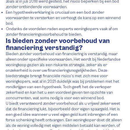
zoals al in juli 2018 werd gesteld, het risico beperken bij een bod
zonder ontbindende voorwaarden.
Een hypotheekverklaring is cruciaal om een bod zonder
voorwaarden te versterken en verhoogt de kans op een winnend
bod.
Ondanks de voordelen raden experts woningkopers vaak af om
zonder financieringsvoorbehoud te bieden.
Is bieden zonder voorbehoud van
financiering verstandig?
Bieden zonder voorbehoud van financiering is verstandig, maar
alleen onder specifieke voorwaarden. Het wordt bij Nederlandse
woningkoop gezien als een riskante strategie, zeker als er
onzekerheid is over uw financieringsmogelijkheden. Deze
biedstrategie brengt financiële risico’s met zich mee voor
woningkopers, wat al in 2021 duidelijk was bij problemen met het
rondkrijgen van een hypotheek. Toch geeft het de verkoper
zekerheid en kan het u een voordeel geven ten opzichte van
concurrenten, wat soms nodig is voor een winnend bod.
U biedt verantwoord zonder voorbehoud als u vrijwel zeker weet
dat de financiering lukt, bijvoorbeeld door eigen spaargeld. Het is
een goed idee wanneer u veel eigen geld kunt inbrengen of een
forse schenking heeft ontvangen. Een woningkoper doet dit alleen
als de woning volledig met eigen middelen betaald kan worden, of