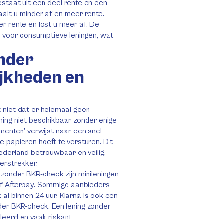
estaat uit een deel rente en een
etaalt u minder af en meer rente.
er rente en lost u meer af. De
d voor consumptieve leningen, wat
onder
jkheden en
 niet dat er helemaal geen
ening niet beschikbaar zonder enige
enten’ verwijst naar een snel
ke papieren hoeft te versturen. Dit
ederland betrouwbaar en veilig,
erstrekker.
 zonder BKR-check zijn minileningen
 of Afterpay. Sommige aanbieders
k al binnen 24 uur. Klarna is ook een
er BKR-check. Een lening zonder
leerd en vaak riskant.