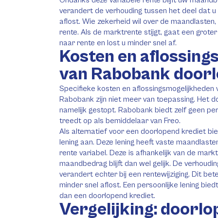
Ondanks deze variabele rente blijft uw maandbe
verandert de verhouding tussen het deel dat u 
aflost. Wie zekerheid wil over de maandlasten
rente. Als de marktrente stijgt, gaat een gro
naar rente en lost u minder snel af.
Kosten en aflossing
van Rabobank doorl
Specifieke kosten en aflossingsmogelijkheden 
Rabobank zijn niet meer van toepassing. Het d
namelijk gestopt. Rabobank biedt zelf geen per
treedt op als bemiddelaar van Freo.
Als alternatief voor een doorlopend krediet b
lening aan. Deze lening heeft vaste maandlasten
rente variabel. Deze is afhankelijk van de mark
maandbedrag blijft dan wel gelijk. De verhoudin
verandert echter bij een rentewijziging. Dit bete
minder snel aflost. Een persoonlijke lening bi
dan een doorlopend krediet.
Vergelijking: doorlo