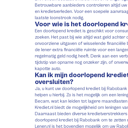
Betrouwbare aanbieders controleren altijd uw B
en kredietverleden. Voor een soepele aanvraag 
laatste loonstrook nodig.
Voor wie is het doorlopend kr
Een doorlopend krediet is geschikt voor consumen
zoeken. Het past bij wie altijd wat geld achter
onvoorziene uitgaven of wisselende financiële 
de lener extra financiële ruimte voor een lange
regelmatig geld nodig heeft. Denk aan een ver
tijdstip van opname nog onzeker zijn, of onver
kapotte auto.
Kan ik mijn doorlopend kredie
oversluiten?
Ja, u kunt uw doorlopend krediet bij Rabobank 
helpen u hierbij. Zo is het mogelijk om een leni
Becam, wat kan leiden tot lagere maandlasten en
Krediet.nl biedt de mogelijkheid om leningen va
Daarnaast bieden diverse kredietverstrekker
doorlopend krediet bij Rabobank om te zetten n
Lenen.nl is het bovendien mogelijk om uw Rabob