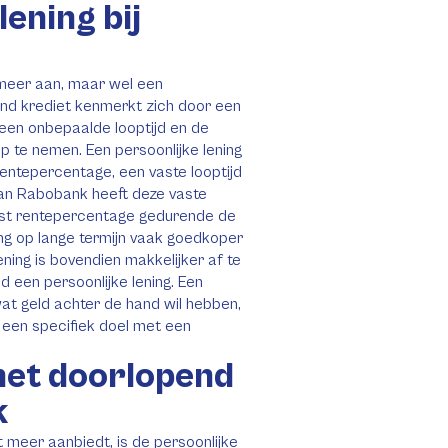
lening bij
meer aan, maar wel een
pend krediet kenmerkt zich door een
 een onbepaalde looptijd en de
 te nemen. Een persoonlijke lening
entepercentage, een vaste looptijd
van Rabobank heeft deze vaste
 vast rentepercentage gedurende de
ning op lange termijn vaak goedkoper
ning is bovendien makkelijker af te
jd een persoonlijke lening. Een
wat geld achter de hand wil hebben,
r een specifiek doel met een
het doorlopend
k
meer aanbiedt, is de persoonlijke