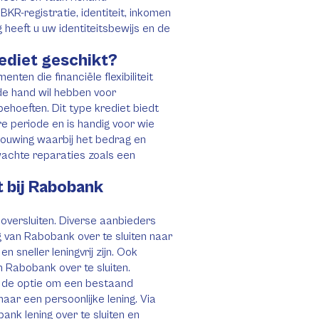
KR-registratie, identiteit, inkomen
heeft u uw identiteitsbewijs en de
ediet geschikt?
ten die financiële flexibiliteit
 de hand wil hebben voor
behoeften. Dit type krediet biedt
re periode en is handig voor wie
bouwing waarbij het bedrag en
wachte reparaties zoals een
t bij Rabobank
oversluiten. Diverse aanbieders
ng van Rabobank over te sluiten naar
 sneller leningvrij zijn. Ook
n Rabobank over te sluiten.
s de optie om een bestaand
aar een persoonlijke lening. Via
ank lening over te sluiten en