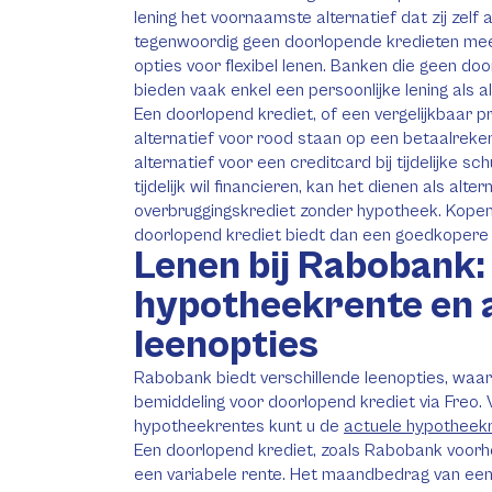
lening het voornaamste alternatief dat zij zelf
tegenwoordig geen doorlopende kredieten meer
opties voor flexibel lenen. Banken die geen d
bieden vaak enkel een persoonlijke lening als al
Een doorlopend krediet, of een vergelijkbaar p
alternatief voor rood staan op een betaalreken
alternatief voor een creditcard bij tijdelijke s
tijdelijk wil financieren, kan het dienen als alte
overbruggingskrediet zonder hypotheek. Kopen 
doorlopend krediet biedt dan een goedkopere f
Lenen bij Rabobank:
hypotheekrente en 
leenopties
Rabobank biedt verschillende leenopties, waar
bemiddeling voor doorlopend krediet via Freo. 
hypotheekrentes kunt u de
actuele hypotheek
Een doorlopend krediet, zoals Rabobank voor
een variabele rente. Het maandbedrag van een do