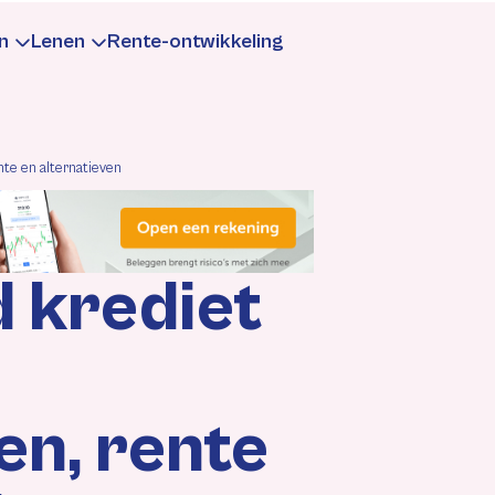
n
Lenen
Rente-ontwikkeling
te
aarrente
Leningrente
te en alternatieven
formatie
Informatie
 krediet
rekenen
rekenen
Berekenen
gen
ntewijzigingen
Rentewijzigingen
n, rente