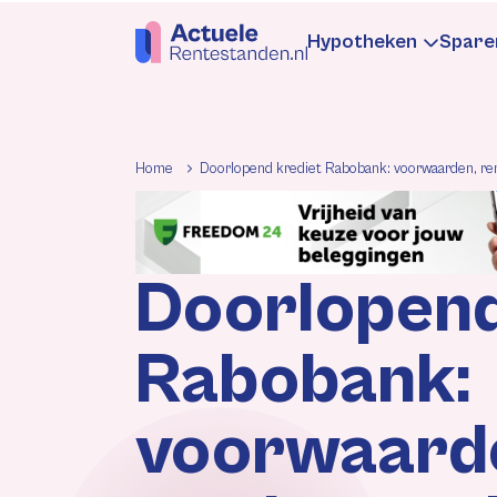
Hypotheken
Spare
Hypotheekren
Sp
Home
Doorlopend krediet Rabobank: voorwaarden, ren
Informatie
In
Doorlopend
Hypotheek be
Be
Rabobank:
Rentewijzigin
Re
voorwaarde