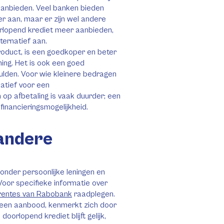
 aanbieden. Veel banken bieden
 aan, maar er zijn wel andere
oorlopend krediet meer aanbieden,
ternatief aan.
roduct, is een goedkoper en beter
ing. Het is ook een goed
chulden. Voor wie kleinere bedragen
rnatief voor een
op afbetaling is vaak duurder; een
inancieringsmogelijkheid.
andere
onder persoonlijke leningen en
Voor specifieke informatie over
rentes van Rabobank
raadplegen.
heen aanbood, kenmerkt zich door
orlopend krediet blijft gelijk,