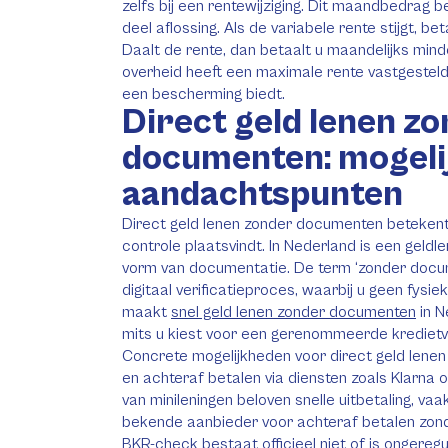
zelfs bij een rentewijziging. Dit maandbedrag b
deel aflossing. Als de variabele rente stijgt, b
Daalt de rente, dan betaalt u maandelijks mind
overheid heeft een maximale rente vastgestel
een bescherming biedt.
Direct geld lenen z
documenten: mogeli
aandachtspunten
Direct geld lenen zonder documenten betekent
controle plaatsvindt. In Nederland is een geldl
vorm van documentatie. De term ‘zonder docum
digitaal verificatieproces, waarbij u geen fysie
maakt
snel geld lenen zonder documenten
in N
mits u kiest voor een gerenommeerde kredietv
Concrete mogelijkheden voor direct geld lenen
en achteraf betalen via diensten zoals Klarna
van minileningen beloven snelle uitbetaling, vaa
bekende aanbieder voor achteraf betalen zond
BKR-check bestaat officieel niet of is ongeregu