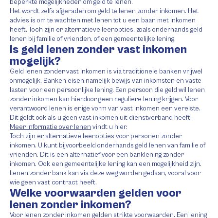
beperkte mogelijkheden om geld te lenen.
Het wordt zelfs afgeraden om geld te lenen zonder inkomen. Het
advies is om te wachten met lenen tot u een baan met inkomen
heeft. Toch zijn er alternatieve leenopties, zoals onderhands geld
lenen bij familie of vrienden, of een gemeentelijke lening.
Is geld lenen zonder vast inkomen
mogelijk?
Geld lenen zonder vast inkomen is via traditionele banken vrijwel
onmogelijk. Banken eisen namelijk bewijs van inkomsten en vaste
lasten voor een persoonlijke lening. Een persoon die geld wil lenen
zonder inkomen kan hierdoor geen reguliere lening krijgen. Voor
verantwoord lenen is enige vorm van vast inkomen een vereiste.
Dit geldt ook als u geen vast inkomen uit dienstverband heeft.
Meer informatie over lenen
vindt u hier.
Toch zijn er alternatieve leenopties voor personen zonder
inkomen. U kunt bijvoorbeeld onderhands geld lenen van familie of
vrienden. Dit is een alternatief voor een banklening zonder
inkomen. Ook een gemeentelijke lening kan een mogelijkheid zijn.
Lenen zonder bank kan via deze weg worden gedaan, vooral voor
wie geen vast contract heeft.
Welke voorwaarden gelden voor
lenen zonder inkomen?
Voor lenen zonder inkomen gelden strikte voorwaarden. Een lening