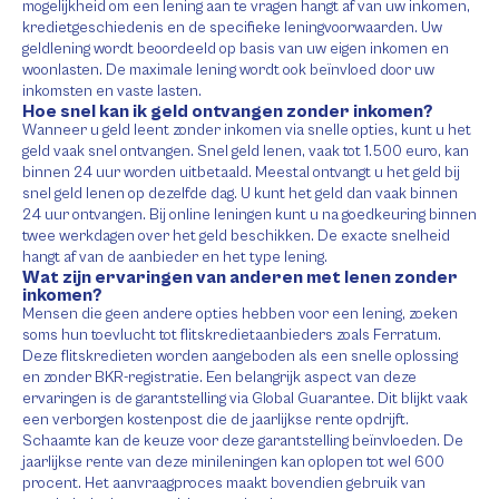
mogelijkheid om een lening aan te vragen hangt af van uw inkomen,
kredietgeschiedenis en de specifieke leningvoorwaarden. Uw
geldlening wordt beoordeeld op basis van uw eigen inkomen en
woonlasten. De maximale lening wordt ook beïnvloed door uw
inkomsten en vaste lasten.
Hoe snel kan ik geld ontvangen zonder inkomen?
Wanneer u geld leent zonder inkomen via snelle opties, kunt u het
geld vaak snel ontvangen. Snel geld lenen, vaak tot 1.500 euro, kan
binnen 24 uur worden uitbetaald. Meestal ontvangt u het geld bij
snel geld lenen op dezelfde dag. U kunt het geld dan vaak binnen
24 uur ontvangen. Bij online leningen kunt u na goedkeuring binnen
twee werkdagen over het geld beschikken. De exacte snelheid
hangt af van de aanbieder en het type lening.
Wat zijn ervaringen van anderen met lenen zonder
inkomen?
Mensen die geen andere opties hebben voor een lening, zoeken
soms hun toevlucht tot flitskredietaanbieders zoals Ferratum.
Deze flitskredieten worden aangeboden als een snelle oplossing
en zonder BKR-registratie. Een belangrijk aspect van deze
ervaringen is de garantstelling via Global Guarantee. Dit blijkt vaak
een verborgen kostenpost die de jaarlijkse rente opdrijft.
Schaamte kan de keuze voor deze garantstelling beïnvloeden. De
jaarlijkse rente van deze minileningen kan oplopen tot wel 600
procent. Het aanvraagproces maakt bovendien gebruik van