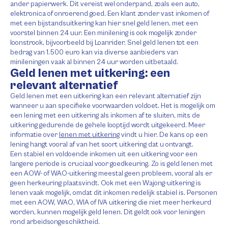
ander papierwerk. Dit vereist wel onderpand, zoals een auto,
elektronica of onroerend goed. Een klant zonder vast inkomen of
met een bijstandsuitkering kan hier snel geld lenen, met een
voorstel binnen 24 uur. Een minilening is ook mogelijk zonder
loonstrook, bijvoorbeeld bij Loanrider. Snel geld lenen tot een
bedrag van 1.500 euro kan via diverse aanbieders van
minileningen vaak al binnen 24 uur worden uitbetaald.
Geld lenen met uitkering: een
relevant alternatief
Geld lenen met een uitkering kan een relevant alternatief zijn
wanneer u aan specifieke voorwaarden voldoet. Het is mogelijk om
een lening met een uitkering als inkomen af te sluiten, mits de
uitkering gedurende de gehele looptijd wordt uitgekeerd. Meer
informatie over
lenen met uitkering
vindt u hier. De kans op een
lening hangt vooral af van het soort uitkering dat u ontvangt.
Een stabiel en voldoende inkomen uit een uitkering voor een
langere periode is cruciaal voor goedkeuring. Zo is geld lenen met
een AOW- of WAO-uitkering meestal geen probleem, vooral als er
geen herkeuring plaatsvindt. Ook met een Wajong-uitkering is
lenen vaak mogelijk, omdat dit inkomen redelijk stabiel is. Personen
met een AOW, WAO, WIA of IVA uitkering die niet meer herkeurd
worden, kunnen mogelijk geld lenen. Dit geldt ook voor leningen
rond arbeidsongeschiktheid.