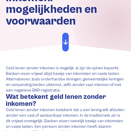
mogelijkheden en
voorwaarden
Geld lenen zonder inkomen is mogelijk, al zijn de opties beperkt.
Banken eisen vrijwel altijd bewijs van inkomsten en vaste lasten.
Alternatieven zoals onderhandse leningen, gemeentelijke leningen
en verpanding bieden uitkomst, zelfs zonder vast inkomen of met
een negatieve BKR-registratie.
Wat betekent geld lenen zonder
inkomen?
Geld lenen zonder inkomen betekent dat u een lening wilt afsluiten
zonder een vast of aantoonbaar inkomen. In de traditionele zin is
dit vrijwel onmogelijk. Banken eisen namelijk bewijs van inkomsten
en vaste lasten. Een persoon zonder inkomen heeft daarom