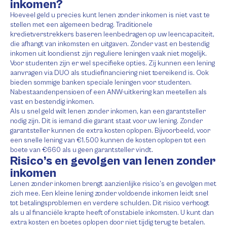
inkomen?
Hoeveel geld u precies kunt lenen zonder inkomen is niet vast te
stellen met een algemeen bedrag. Traditionele
kredietverstrekkers baseren leenbedragen op uw leencapaciteit,
die afhangt van inkomsten en uitgaven. Zonder vast en bestendig
inkomen uit loondienst zijn reguliere leningen vaak niet mogelijk.
Voor studenten zijn er wel specifieke opties. Zij kunnen een lening
aanvragen via DUO als studiefinanciering niet toereikend is. Ook
bieden sommige banken speciale leningen voor studenten.
Nabestaandenpensioen of een ANW-uitkering kan meetellen als
vast en bestendig inkomen.
Als u snel geld wilt lenen zonder inkomen, kan een garantsteller
nodig zijn. Dit is iemand die garant staat voor uw lening. Zonder
garantsteller kunnen de extra kosten oplopen. Bijvoorbeeld, voor
een snelle lening van €1.500 kunnen de kosten oplopen tot een
boete van €660 als u geen garantsteller vindt.
Risico’s en gevolgen van lenen zonder
inkomen
Lenen zonder inkomen brengt aanzienlijke risico’s en gevolgen met
zich mee. Een kleine lening zonder voldoende inkomen leidt snel
tot betalingsproblemen en verdere schulden. Dit risico verhoogt
als u al financiële krapte heeft of onstabiele inkomsten. U kunt dan
extra kosten en boetes oplopen door niet tijdig terug te betalen.