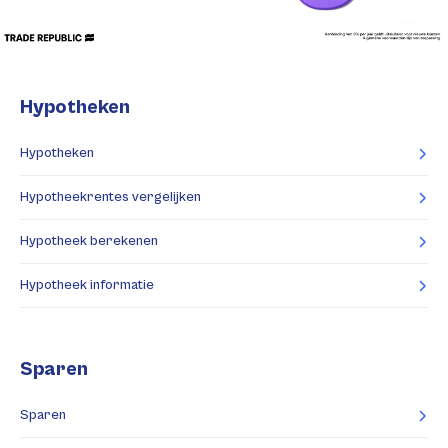
Hypotheken
Hypotheken
Hypotheekrentes vergelijken
Hypotheek berekenen
Hypotheek informatie
Sparen
Sparen