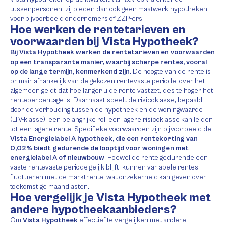
tussenpersonen; zij bieden dan ook geen maatwerk hypotheken
voor bijvoorbeeld ondernemers of ZZP-ers.
Hoe werken de rentetarieven en
voorwaarden bij Vista Hypotheek?
Bij Vista Hypotheek werken de rentetarieven en voorwaarden
op een transparante manier, waarbij scherpe rentes, vooral
op de lange termijn, kenmerkend zijn.
De hoogte van de rente is
primair afhankelijk van de gekozen rentevaste periode; over het
algemeen geldt dat hoe langer u de rente vastzet, des te hoger het
rentepercentage is. Daarnaast speelt de risicoklasse, bepaald
door de verhouding tussen de hypotheek en de woningwaarde
(LTV-klasse), een belangrijke rol: een lagere risicoklasse kan leiden
tot een lagere rente. Specifieke voorwaarden zijn bijvoorbeeld de
Vista Energielabel A hypotheek, die een rentekorting van
0,02% biedt gedurende de looptijd voor woningen met
energielabel A of nieuwbouw
. Hoewel de rente gedurende een
vaste rentevaste periode gelijk blijft, kunnen variabele rentes
fluctueren met de marktrente, wat onzekerheid kan geven over
toekomstige maandlasten.
Hoe vergelijk je Vista Hypotheek met
andere hypotheekaanbieders?
Om
Vista Hypotheek
effectief te vergelijken met andere