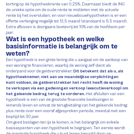
korting op de hypotheekrente van 0,25%. Daarnaast biedt de ING
de unieke optie om de oude rente te middelen met de actuele
rente bij het oversluiten, en voor nieuwbouwhypotheken is er een
offerte verlenging mogelijk tot 12,5 maand (standaard is 6,5 maand).
Extra aflossen is doorgaans boetevrij tot 10% van de hoofdsom per
jaar.
Wat is een hypotheek en welke
basisinformatie is belangrijk om te
weten?
Een hypotheek is een grote lening die u aangaat om de aankoop van
een woning te financieren, waarbij de woning zelf dient als
onderpand voor de geldverstrekker.
Dit betekent dat als u, als
hypotheeknemer, niet aan uw maandelijkse verplichtingen
kunt voldoen, de geldverstrekker het recht heeft de woning
te verkopen via een gedwongen verkoop (executieverkoop) om
het geleende bedrag terug te vorderen.
Het afsluiten van een
hypotheek is een van de grootste financiële beslissingen in
iemands leven en omvat de terugbetaling van het geleende bedrag
plus rente over een vooraf afgesproken periode, meestal met een
looptijd tot 30 jaar.
Om goed beslagen ten ijs te komen, is het belangrijk om enkele
basisaspecten van een hypotheek te begrijpen. Ten eerste wordt
de maximale hypotheek die u kunt lenen bepaald door uw