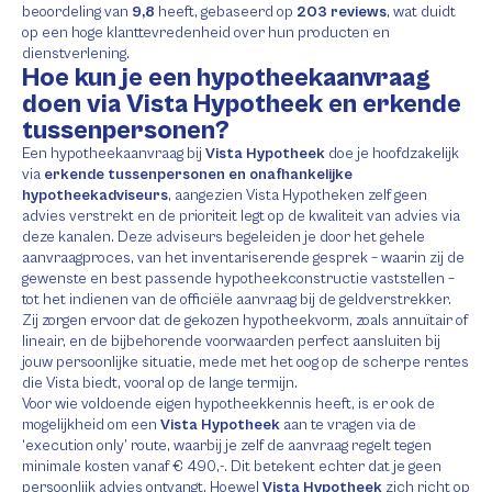
beoordeling van
9,8
heeft, gebaseerd op
203 reviews
, wat duidt
op een hoge klanttevredenheid over hun producten en
dienstverlening.
Hoe kun je een hypotheekaanvraag
doen via Vista Hypotheek en erkende
tussenpersonen?
Een hypotheekaanvraag bij
Vista Hypotheek
doe je hoofdzakelijk
via
erkende tussenpersonen en onafhankelijke
hypotheekadviseurs
, aangezien Vista Hypotheken zelf geen
advies verstrekt en de prioriteit legt op de kwaliteit van advies via
deze kanalen. Deze adviseurs begeleiden je door het gehele
aanvraagproces, van het inventariserende gesprek – waarin zij de
gewenste en best passende hypotheekconstructie vaststellen –
tot het indienen van de officiële aanvraag bij de geldverstrekker.
Zij zorgen ervoor dat de gekozen hypotheekvorm, zoals annuïtair of
lineair, en de bijbehorende voorwaarden perfect aansluiten bij
jouw persoonlijke situatie, mede met het oog op de scherpe rentes
die Vista biedt, vooral op de lange termijn.
Voor wie voldoende eigen hypotheekkennis heeft, is er ook de
mogelijkheid om een
Vista Hypotheek
aan te vragen via de
‘execution only’ route, waarbij je zelf de aanvraag regelt tegen
minimale kosten vanaf € 490,-. Dit betekent echter dat je geen
persoonlijk advies ontvangt. Hoewel
Vista Hypotheek
zich richt op