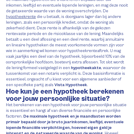
inkomen, leeftijd en eventuele lopende leningen, en mag deze nooit
de getaxeerde waarde van de woning overschrijden. De
hypotheekrente
die u betaalt, is doorgaans lager dan bij andere
leningen, zoals een persoonlijk krediet, omdat de woning als
zekerheid dient. Deze rente is afhankelijk van de gekozen
rentevaste periode en de risicoklasse van de lening. Maandelijks
betaalt u een deel aflossing en een deel rente, waarbij annuïtaire
en lineaire hypotheken de meest voorkomende vormen zijn voor
wie in aanmerking wil komen voor hypotheekrenteaftrek. U mag
vaak jaarlijks een deel van de hypotheek, bijvoorbeeld 10% van de
oorspronkelijke hoofdsom, boetevrij extra aflossen. Tot slot wordt
de lening formeel vastgelegd in een
hypotheekakte
, waarvoor de
tussenkomst van een notaris verplicht is. Deze basisinformatie is
essentieel, ongeacht of u kiest voor een algemene aanbieder of
een specifieke partij zoals
Vista Hypotheek
.
Hoe kun je een hypotheek berekenen
voor jouw persoonlijke situatie?
Het berekenen van een hypotheek voor jouw persoonlijke situatie
is essentieel en hangt af van diverse financiële en persoonlijke
factoren.
De maximale hypotheek en je maandlasten worden
primair bepaald door je bruto jaarinkomen, leeftijd, eventuele
lopende financiële verplichtingen, hoeveel eigen geld je
inbrengt en de getaxeerde waarde van de woning.
Hoewel