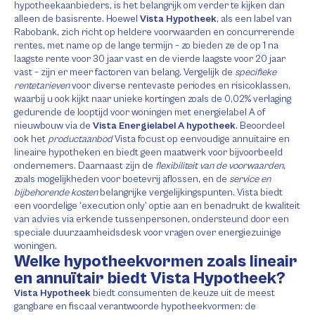
hypotheekaanbieders, is het belangrijk om verder te kijken dan
alleen de basisrente. Hoewel
Vista Hypotheek
, als een label van
Rabobank, zich richt op heldere voorwaarden en concurrerende
rentes, met name op de lange termijn – zo bieden ze de op 1 na
laagste rente voor 30 jaar vast en de vierde laagste voor 20 jaar
vast – zijn er meer factoren van belang. Vergelijk de
specifieke
rentetarieven
voor diverse rentevaste periodes en risicoklassen,
waarbij u ook kijkt naar unieke kortingen zoals de 0,02% verlaging
gedurende de looptijd voor woningen met energielabel A of
nieuwbouw via de
Vista Energielabel A hypotheek
. Beoordeel
ook het
productaanbod
Vista focust op eenvoudige annuïtaire en
lineaire hypotheken en biedt geen maatwerk voor bijvoorbeeld
ondernemers. Daarnaast zijn de
flexibiliteit van de voorwaarden
,
zoals mogelijkheden voor boetevrij aflossen, en de
service en
bijbehorende kosten
belangrijke vergelijkingspunten. Vista biedt
een voordelige ‘execution only’ optie aan en benadrukt de kwaliteit
van advies via erkende tussenpersonen, ondersteund door een
speciale duurzaamheidsdesk voor vragen over energiezuinige
woningen.
Welke hypotheekvormen zoals lineair
en annuïtair biedt Vista Hypotheek?
Vista Hypotheek
biedt consumenten de keuze uit de meest
gangbare en fiscaal verantwoorde hypotheekvormen: de