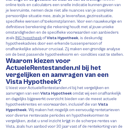
online tools en calculators een snelle indicatie kunnen geven van
je leenruimte, nemen deze niet alle nuances van je complete
persoonlijke situatie mee, zoals je levensfase, gezinssituatie,
specifieke wensen of toekomstplannen. Voor een nauwkeurige en
definitieve berekening die rekening houdt met al jouw unieke
omstandigheden en de specifieke voorwaarden van aanbieders
zoals
ING hypotheek
of
Vista Hypotheek
, is deskundig
hypotheekadvies door een erkende tussenpersoon of
onafhankelijke adviseur cruciaal. Zij maken een grondige analyse
om de best passende hypotheekvorm en -condities vast te stellen.
Waarom kiezen voor
ActueleRentestanden.nl bij het
vergelijken en aanvragen van een
Vista Hypotheek?
U kiest voor ActueleRentestanden.nl bij het vergelijken en
aanvragen van een
Vista Hypotheek
omdat wij een onafhankelijk
en dagelijks bijgewerkt overzicht bieden van de meest actuele
hypotheekrentes en voorwaarden, inclusief die van
Vista
Hypotheek
. Wij maken het mogelijk om eenvoudig rentetarieven
voor diverse rentevaste periodes en hypotheekvormen te
vergelijken, zodat u snel inzicht krijgt in de scherpe rentes van
Vista, zoals hun aanbod voor 30 jaar vast of de rentekorting van de