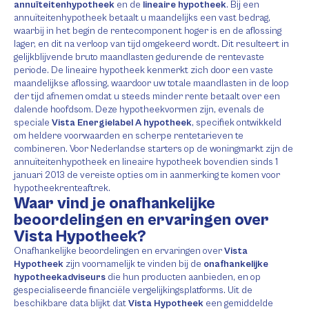
annuïteitenhypotheek
en de
lineaire hypotheek
. Bij een
annuïteitenhypotheek betaalt u maandelijks een vast bedrag,
waarbij in het begin de rentecomponent hoger is en de aflossing
lager, en dit na verloop van tijd omgekeerd wordt. Dit resulteert in
gelijkblijvende bruto maandlasten gedurende de rentevaste
periode. De lineaire hypotheek kenmerkt zich door een vaste
maandelijkse aflossing, waardoor uw totale maandlasten in de loop
der tijd afnemen omdat u steeds minder rente betaalt over een
dalende hoofdsom. Deze hypotheekvormen zijn, evenals de
speciale
Vista Energielabel A hypotheek
, specifiek ontwikkeld
om heldere voorwaarden en scherpe rentetarieven te
combineren. Voor Nederlandse starters op de woningmarkt zijn de
annuïteitenhypotheek en lineaire hypotheek bovendien sinds 1
januari 2013 de vereiste opties om in aanmerking te komen voor
hypotheekrenteaftrek.
Waar vind je onafhankelijke
beoordelingen en ervaringen over
Vista Hypotheek?
Onafhankelijke beoordelingen en ervaringen over
Vista
Hypotheek
zijn voornamelijk te vinden bij de
onafhankelijke
hypotheekadviseurs
die hun producten aanbieden, en op
gespecialiseerde financiële vergelijkingsplatforms. Uit de
beschikbare data blijkt dat
Vista Hypotheek
een gemiddelde