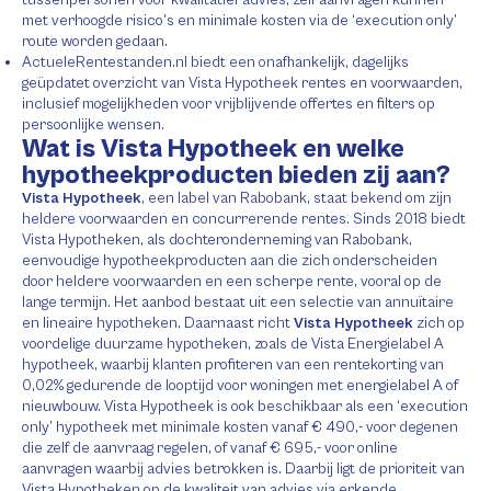
met verhoogde risico’s en minimale kosten via de ‘execution only’
route worden gedaan.
ActueleRentestanden.nl biedt een onafhankelijk, dagelijks
geüpdatet overzicht van Vista Hypotheek rentes en voorwaarden,
inclusief mogelijkheden voor vrijblijvende offertes en filters op
persoonlijke wensen.
Wat is Vista Hypotheek en welke
hypotheekproducten bieden zij aan?
Vista Hypotheek
, een label van Rabobank, staat bekend om zijn
heldere voorwaarden en concurrerende rentes. Sinds 2018 biedt
Vista Hypotheken, als dochteronderneming van Rabobank,
eenvoudige hypotheekproducten aan die zich onderscheiden
door heldere voorwaarden en een scherpe rente, vooral op de
lange termijn. Het aanbod bestaat uit een selectie van annuïtaire
en lineaire hypotheken. Daarnaast richt
Vista Hypotheek
zich op
voordelige duurzame hypotheken, zoals de Vista Energielabel A
hypotheek, waarbij klanten profiteren van een rentekorting van
0,02% gedurende de looptijd voor woningen met energielabel A of
nieuwbouw. Vista Hypotheek is ook beschikbaar als een ‘execution
only’ hypotheek met minimale kosten vanaf € 490,- voor degenen
die zelf de aanvraag regelen, of vanaf € 695,- voor online
aanvragen waarbij advies betrokken is. Daarbij ligt de prioriteit van
Vista Hypotheken op de kwaliteit van advies via erkende