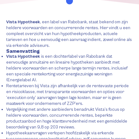
Vista Hypotheek
, een label van Rabobank, staat bekend om zijn
heldere voorwaarden en concurrerende rentes. Hier vindt u een
compleet overzicht van hun hypotheekproducten, actuele
tarieven en hoe u eenvoudig een aanvraag indient, zowel online als
via erkende adviseurs.
Samenvatting
Vista Hypotheek
is een dochterlabel van Rabobank dat
eenvoudige annuïtaire en lineaire hypotheken aanbiedt met
heldere voorwaarden en scherpe lange termijn rentes, inclusief
een speciale rentekorting voor energiezuinige woningen
(Energielabel A).
Rentetarieven bij Vista zijn afhankelijk van de rentevaste periode
en risicoklasse, met transparante voorwaarden en opties voor
‘execution only’ aanvragen tegen lage kosten, maar er is geen
maatwerk voor ondernemers of ZZP’ers.
Vergelijking met andere aanbieders benadrukt Vista’s focus op
heldere voorwaarden, concurrerende rentes, beperkte
productaanbod en hoge klanttevredenheid met een gemiddelde
beoordeling van 9,8 op 203 reviews.
Hypotheekaanvragen verlopen hoofdzakelijk via erkende
tussenpersonen voor kwalitatief advies; zelf aanvragen kunnen