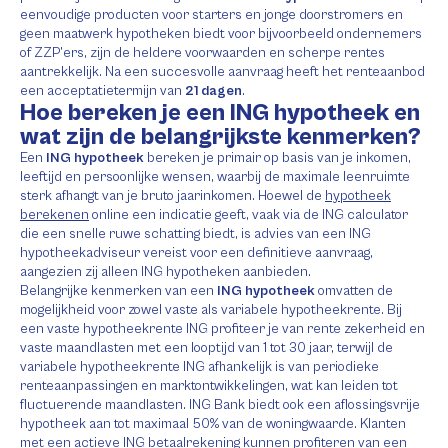
eenvoudige producten voor starters en jonge doorstromers en
geen maatwerk hypotheken biedt voor bijvoorbeeld ondernemers
of ZZP’ers, zijn de heldere voorwaarden en scherpe rentes
aantrekkelijk. Na een succesvolle aanvraag heeft het renteaanbod
een acceptatietermijn van
21 dagen
.
Hoe bereken je een ING hypotheek en
wat zijn de belangrijkste kenmerken?
Een
ING hypotheek
bereken je primair op basis van je inkomen,
leeftijd en persoonlijke wensen, waarbij de maximale leenruimte
sterk afhangt van je bruto jaarinkomen. Hoewel de
hypotheek
berekenen
online een indicatie geeft, vaak via de ING calculator
die een snelle ruwe schatting biedt, is advies van een ING
hypotheekadviseur vereist voor een definitieve aanvraag,
aangezien zij alleen ING hypotheken aanbieden.
Belangrijke kenmerken van een
ING hypotheek
omvatten de
mogelijkheid voor zowel vaste als variabele hypotheekrente. Bij
een vaste hypotheekrente ING profiteer je van rente zekerheid en
vaste maandlasten met een looptijd van 1 tot 30 jaar, terwijl de
variabele hypotheekrente ING afhankelijk is van periodieke
renteaanpassingen en marktontwikkelingen, wat kan leiden tot
fluctuerende maandlasten. ING Bank biedt ook een aflossingsvrije
hypotheek aan tot maximaal 50% van de woningwaarde. Klanten
met een actieve ING betaalrekening kunnen profiteren van een