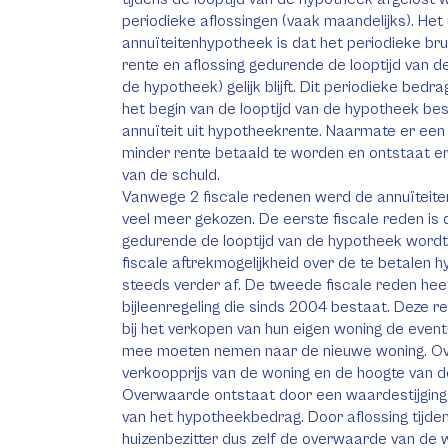
periodieke aflossingen (vaak maandelijks). Het
annuïteitenhypotheek is dat het periodieke br
rente en aflossing gedurende de looptijd van 
de hypotheek) gelijk blijft. Dit periodieke bedr
het begin van de looptijd van de hypotheek be
annuïteit uit hypotheekrente. Naarmate er een 
minder rente betaald te worden en ontstaat er
van de schuld.
Vanwege 2 fiscale redenen werd de annuïteite
veel meer gekozen. De eerste fiscale reden is 
gedurende de looptijd van de hypotheek wordt
fiscale aftrekmogelijkheid over de te betalen h
steeds verder af. De tweede fiscale reden h
bijleenregeling die sinds 2004 bestaat. Deze re
bij het verkopen van hun eigen woning de even
mee moeten nemen naar de nieuwe woning. Ove
verkoopprijs van de woning en de hoogte van d
Overwaarde ontstaat door een waardestijging 
van het hypotheekbedrag. Door aflossing tijden
huizenbezitter dus zelf de overwaarde van de 