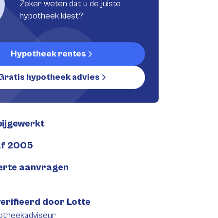
Zeker weten dat u de juiste
hypotheek kiest?
Hypotheek rentes
Gratis hypotheek advies
bijgewerkt
af 2005
ferte aanvragen
erifieerd door Lotte
otheekadviseur