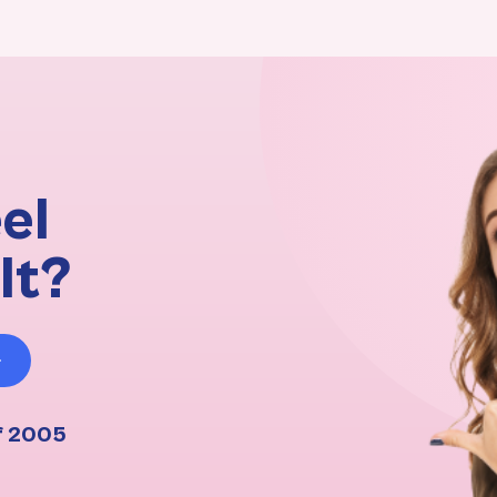
el
lt?
f 2005