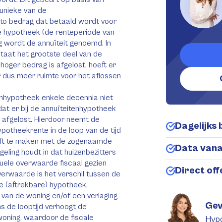
 unieke van de
uto bedrag dat betaald wordt voor
de hypotheek (de renteperiode van
ag wordt de annuïteit genoemd. In
staat het grootste deel van de
hoger bedrag is afgelost, hoeft er
 dus meer ruimte voor het aflossen
nhypotheek enkele decennia niet
dat er bij de annuïteitenhypotheek
 afgelost. Hierdoor neemt de
Dagelijks 
ypotheekrente in de loop van de tijd
eeft te maken met de zogenaamde
Data van
geling houdt in dat huizenbezitters
tuele overwaarde fiscaal gezien
Direct of
rwaarde is het verschil tussen de
e (aftrekbare) hypotheek.
van de woning en/of een verlaging
Gev
s de looptijd verhoogt de
woning, waardoor de fiscale
Hyp