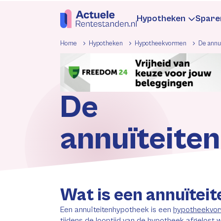
Hypotheken
Spare
Home
Hypotheken
Hypotheekvormen
De annu
Hypotheekren
Sp
De
Informatie
In
annuïteite
Hypotheek be
Be
Rentewijzigin
Re
Wat is een annuïtei
Een annuïteitenhypotheek is een
hypotheekvo
tijdens de looptijd van de hypotheek afgelost 