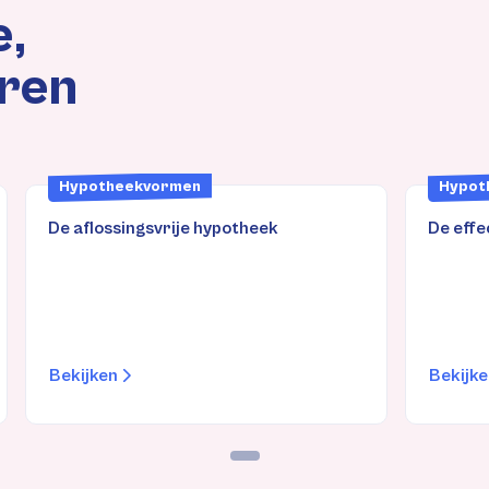
e,
aren
Hypotheekvormen
Hypot
De aflossingsvrije hypotheek
De eff
Bekijken
Bekijk