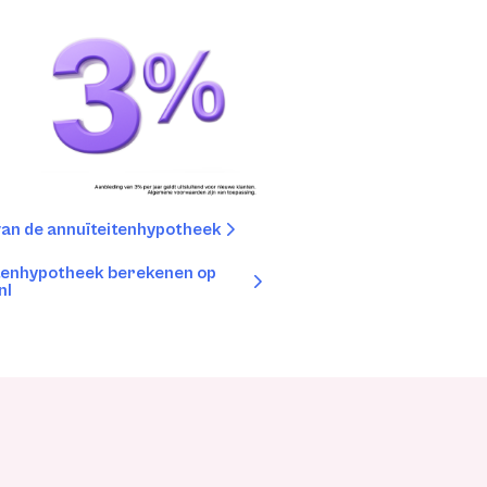
van de annuïteitenhypotheek
itenhypotheek berekenen op
nl