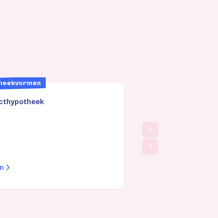
heekvormen
ecthypotheek
en