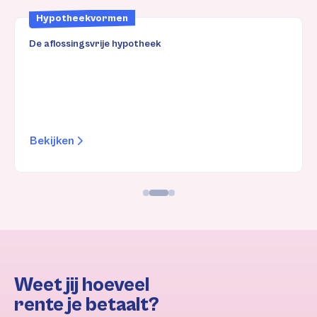
ekvormen
Hypotheek
ngsvrije hypotheek
De effecthypo
Bekijken
Weet jij hoeveel
rente je betaalt?