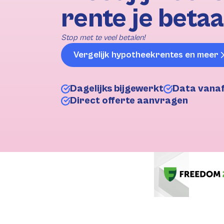
rente je betaa
Stop met te veel betalen!
Vergelijk hypotheekrentes en meer
Dagelijks bijgewerkt
Data vana
Direct offerte aanvragen