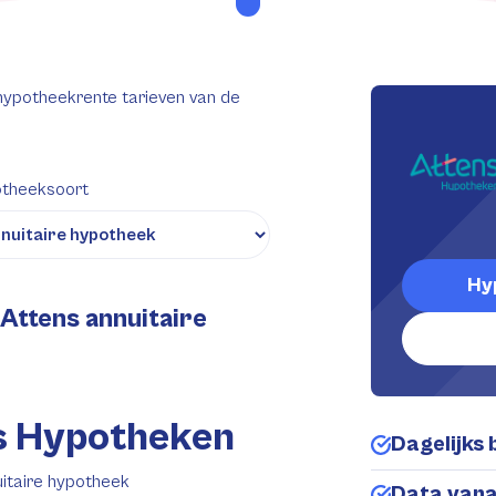
 hypotheekrente tarieven van de
theeksoort
Hy
Attens annuitaire
s Hypotheken
Dagelijks 
uitaire hypotheek
Data van