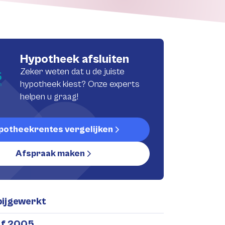
Hypotheek afsluiten
Zeker weten dat u de juiste
hypotheek kiest? Onze experts
helpen u graag!
potheekrentes vergelijken
Afspraak maken
bijgewerkt
af 2005