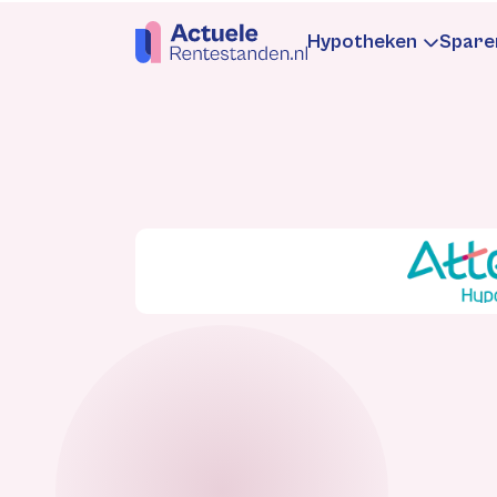
Hypotheken
Spare
Hypotheekren
Sp
Informatie
In
Hypotheek be
Be
Rentewijzigin
Re