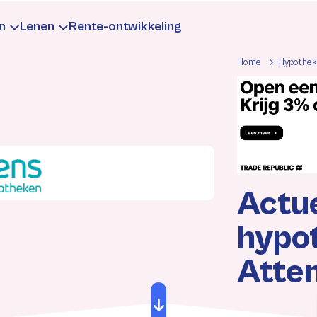
n
Lenen
Rente-ontwikkeling
Home
Hypothe
te
aarrente
Leningrente
formatie
Informatie
Actu
rekenen
rekenen
Berekenen
hypo
gen
ntewijzigingen
Rentewijzigingen
Atte