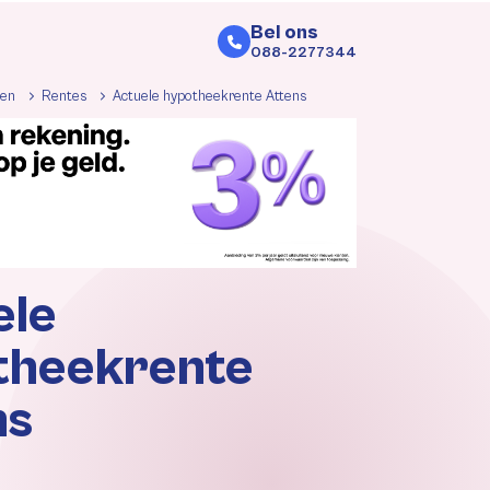
Bel ons
088-2277344
ken
Rentes
Actuele hypotheekrente Attens
ele
theekrente
ns