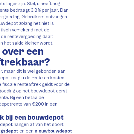
 lager zijn. Stel, u heeft nog
nte bedraagt 3,8% per jaar. Dan
ergoeding. Gebruikers ontvangen
uwdepot zolang het niet is
tisch verrekend met de
t de rentevergoeding daalt
 het saldo kleiner wordt.
 over een
ftrekbaar?
r, maar dit is wel gebonden aan
epot mag u de rente en kosten
 fiscale renteaftrek geldt voor de
rgoeding op het bouwdepot eerst
te. Bij een betaalde
depotrente van €200 in een
k bij een bouwdepot
depot hangen af van het soort
ngsdepot
en een
nieuwbouwdepot