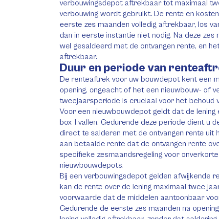
verbouwingsdepot aftrekbaar tot maximaal twee
verbouwing wordt gebruikt. De rente en kosten
eerste zes maanden volledig aftrekbaar, los va
dan in eerste instantie niet nodig. Na deze z
wel gesaldeerd met de ontvangen rente, en he
aftrekbaar.
Duur en periode van renteaft
De renteaftrek voor uw bouwdepot kent een m
opening, ongeacht of het een nieuwbouw- of v
tweejaarsperiode is cruciaal voor het behoud v
Voor een nieuwbouwdepot geldt dat de lening 
box 1 vallen. Gedurende deze periode dient u d
direct te salderen met de ontvangen rente uit
aan betaalde rente dat de ontvangen rente over
specifieke zesmaandsregeling voor onverkorte 
nieuwbouwdepots.
Bij een verbouwingsdepot gelden afwijkende re
kan de rente over de lening maximaal twee ja
voorwaarde dat de middelen aantoonbaar voor 
Gedurende de eerste zes maanden na opening z