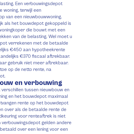
belasting. Een verbouwingsdepot
 woning, terwijl een
op van een nieuwbouwwoning.
lijk als het bouwdepot gekoppeld is
n woningkoper die bouwt met een
ekken van de belasting. Wel moet u
epot verrekenen met de betaalde
delijks €450 aan hypotheekrente
andelijks €370 fiscaal aftrekbaar.
aar gebruik niet meer aftrekbaar.
toe op de netto rente, na
ot.
bouw en verbouwing
 verschillen tussen nieuwbouw en
ening en het bouwdepot maximaal
ontvangen rente op het bouwdepot
een over als de betaalde rente de
euring voor renteaftrek is niet
n verbouwingsdepot gelden andere
 betaald over een lening voor een