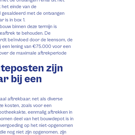
g met de ontvangen rente uit het
t het einde van de
l gesaldeerd met de ontvangen
 is in box 1.
bouw binnen deze termijn is
teaftrek te behouden. De
wordt beïnvloed door de leensom, de
j een lening van €75.000 voor een
 over de maximale aftrekperiode
teposten zijn
r bij een
al aftrekbaar, net als diverse
ze kosten, zoals voor een
potheekakte, eenmalig aftrekken in
nomen deel van het bouwdepot is in
tevergoeding op het niet-opgenomen
ie nog niet zijn opgenomen, zijn