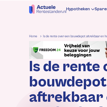
Hypotheken
Spare
Hypotheekren
Sp
Home
Is de rente over een bouwdepot aftrekbaar en h
Informatie
In
Is de rente
Hypotheek be
Be
bouwdepot
Rentewijzigin
Re
aftrekbaar