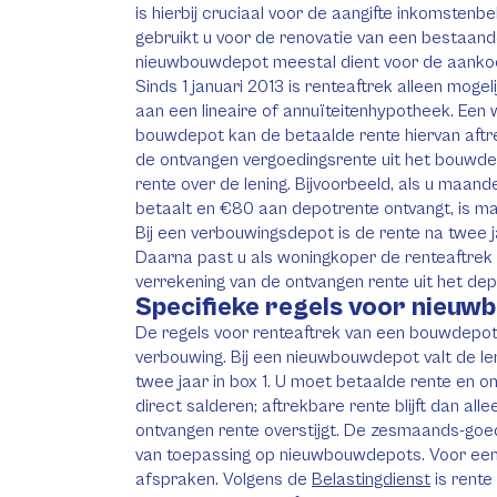
is hierbij cruciaal voor de aangifte inkomsten
gebruikt u voor de renovatie van een bestaande
nieuwbouwdepot meestal dient voor de aanko
Sinds 1 januari 2013 is renteaftrek alleen moge
aan een lineaire of annuïteitenhypotheek. Ee
bouwdepot kan de betaalde rente hiervan aftr
de ontvangen vergoedingsrente uit het bouwd
rente over de lening. Bijvoorbeeld, als u maan
betaalt en €80 aan depotrente ontvangt, is ma
Bij een verbouwingsdepot is de rente na twee j
Daarna past u als woningkoper de renteaftrek 
verrekening van de ontvangen rente uit het dep
Specifieke regels voor nieuw
De regels voor renteaftrek van een bouwdepot
verbouwing. Bij een nieuwbouwdepot valt de l
twee jaar in box 1. U moet betaalde rente en 
direct salderen; aftrekbare rente blijft dan all
ontvangen rente overstijgt. De zesmaands-goedk
van toepassing op nieuwbouwdepots. Voor ee
afspraken. Volgens de
Belastingdienst
is rente