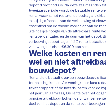
lening volledig aftrekbaar, zonder dat salderin
depot direct nodig is. Na deze zes maanden to
tweejaarsperiode wordt de betaalde rente we
rente, waarna het resterende bedrag aftrekbaar
Het tijdig afronden van de verbouwing of nieuw
essentieel om de fiscale voordelen van de ren
uiteindelijke hoogte van de aftrekbare rente 
rentepercentages en de duur van het depot. Bi
verbouwingsdepot tegen 4,2% rente, betaalt u
van twee jaar circa €6.300 aan rente.
Welke kosten en ren
wel en niet aftrekbaa
bouwdepot?
Rente die u betaalt over een bouwdepot is fisca
financieringskosten. Als woningkoper kunt u de
taxatierapport of de notariskosten voor de hy
het jaar van aanvraag. De rente over het opge
principe aftrekbaar. Echter, de ontvangen ren
deel van het depot en de rente over bedragen d