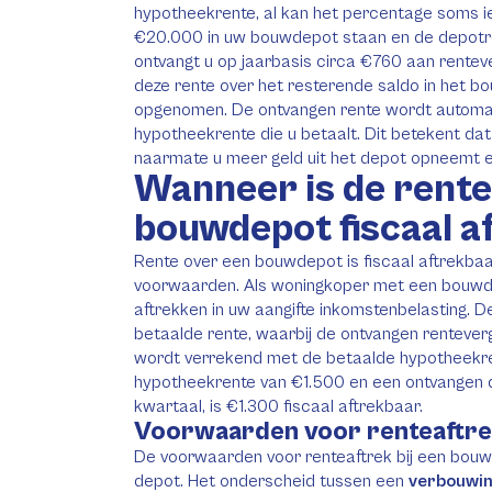
hypotheekrente, al kan het percentage soms iets
€20.000 in uw bouwdepot staan en de depotre
ontvangt u op jaarbasis circa €760 aan rentev
deze rente over het resterende saldo in het bo
opgenomen. De ontvangen rente wordt automa
hypotheekrente die u betaalt. Dit betekent da
naarmate u meer geld uit het depot opneemt en
Wanneer is de rente
bouwdepot fiscaal a
Rente over een bouwdepot is fiscaal aftrekbaa
voorwaarden. Als woningkoper met een bouwd
aftrekken in uw aangifte inkomstenbelasting. De
betaalde rente, waarbij de ontvangen renteve
wordt verrekend met de betaalde hypotheekren
hypotheekrente van €1.500 en een ontvangen 
kwartaal, is €1.300 fiscaal aftrekbaar.
Voorwaarden voor renteaftre
De voorwaarden voor renteaftrek bij een bouw
depot. Het onderscheid tussen een
verbouwi