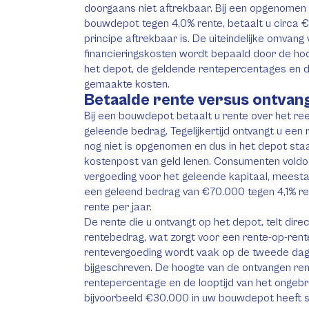
doorgaans niet aftrekbaar. Bij een opgenomen
bouwdepot tegen 4,0% rente, betaalt u circa €3
principe aftrekbaar is. De uiteindelijke omvang
financieringskosten wordt bepaald door de ho
het depot, de geldende rentepercentages en d
gemaakte kosten.
Betaalde rente versus ontvan
Bij een bouwdepot betaalt u rente over het r
geleende bedrag. Tegelijkertijd ontvangt u een
nog niet is opgenomen en dus in het depot staa
kostenpost van geld lenen. Consumenten voldo
vergoeding voor het geleende kapitaal, meestal
een geleend bedrag van €70.000 tegen 4,1% ren
rente per jaar.
De rente die u ontvangt op het depot, telt dir
rentebedrag, wat zorgt voor een rente-op-rent
rentevergoeding wordt vaak op de tweede da
bijgeschreven. De hoogte van de ontvangen ren
rentepercentage en de looptijd van het ongebr
bijvoorbeeld €30.000 in uw bouwdepot heeft 