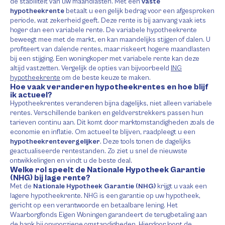
de stabiliteit van uw maandlasten. Met een
vaste
hypotheekrente
betaalt u een gelijk bedrag voor een afgesproken
periode, wat zekerheid geeft. Deze rente is bij aanvang vaak iets
hoger dan een variabele rente. De variabele hypotheekrente
beweegt mee met de markt, en kan maandelijks stijgen of dalen. U
profiteert van dalende rentes, maar riskeert hogere maandlasten
bij een stijging. Een woningkoper met variabele rente kan deze
altijd vastzetten. Vergelijk de opties van bijvoorbeeld
ING
hypotheekrente
om de beste keuze te maken.
Hoe vaak veranderen hypotheekrentes en hoe blijf
ik actueel?
Hypotheekrentes veranderen bijna dagelijks, niet alleen variabele
rentes. Verschillende banken en geldverstrekkers passen hun
tarieven continu aan. Dit komt door marktomstandigheden zoals de
economie en inflatie. Om actueel te blijven, raadpleegt u een
hypotheekrentevergelijker
. Deze tools tonen de dagelijks
geactualiseerde rentestanden. Zo ziet u snel de nieuwste
ontwikkelingen en vindt u de beste deal.
Welke rol speelt de Nationale Hypotheek Garantie
(NHG) bij lage rente?
Met de
Nationale Hypotheek Garantie (NHG)
krijgt u vaak een
lagere hypotheekrente. NHG is een garantie op uw hypotheek,
gericht op een verantwoorde en betaalbare lening. Het
Waarborgfonds Eigen Woningen garandeert de terugbetaling aan
de bank bij onvoorziene omstandigheden. Hierdoor loopt de