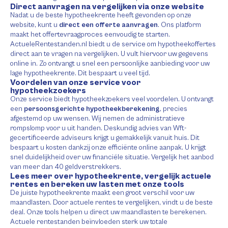
Direct aanvragen na vergelijken via onze website
Nadat u de beste hypotheekrente heeft gevonden op onze
website, kunt u
direct een offerte aanvragen
. Ons platform
maakt het offertevraagproces eenvoudig te starten.
ActueleRentestanden.nl biedt u de service om hypotheekoffertes
direct aan te vragen na vergelijken. U vult hiervoor uw gegevens
online in. Zo ontvangt u snel een persoonlijke aanbieding voor uw
lage hypotheekrente. Dit bespaart u veel tijd.
Voordelen van onze service voor
hypotheekzoekers
Onze service biedt hypotheekzoekers veel voordelen. U ontvangt
een
persoonsgerichte hypotheekberekening
, precies
afgestemd op uw wensen. Wij nemen de administratieve
rompslomp voor u uit handen. Deskundig advies van Wft-
gecertificeerde adviseurs krijgt u gemakkelijk vanuit huis. Dit
bespaart u kosten dankzij onze efficiënte online aanpak. U krijgt
snel duidelijkheid over uw financiële situatie. Vergelijk het aanbod
van meer dan 40 geldverstrekkers.
Lees meer over hypotheekrente, vergelijk actuele
rentes en bereken uw lasten met onze tools
De juiste hypotheekrente maakt een groot verschil voor uw
maandlasten. Door actuele rentes te vergelijken, vindt u de beste
deal. Onze tools helpen u direct uw maandlasten te berekenen.
Actuele rentestanden beïnvloeden sterk uw totale