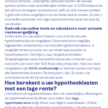
scherpe tarieven. Zowel grote, bekende banken als nieuwe
spelers bieden vaak aantrekkelijke rentes aan. In 2019 bestond de
top-vijf met de laagste rentetarieven zelfs uit drie nieuwe partijen.
U gebruikt online vergelijkers om de beste deal te vinden. Zo ziet u
snel welke aanbieder een lage hypotheekrente biedt die past bij
uw situatie.
Gebruik van online tools en calculators voor actuele
rentevergelijking
Online tools en calculators helpen u om snel de actuele
hypotheekrentes te vergelijken. Deze tools tonen dagelijks
bijgewerkte rentestanden van tientallen geldverstrekkers. U
vergelijkt rentes op basis van uw rentevaste periode en
hypotheekvorm. Ook kijkt u naar de geldverstrekker.
Vergelijkingssites zoals ActueleRentestanden.nl bieden een
overzicht van meer dan 500 financiële producten. Veel van deze
vergelijkers zijn
100% onafhankelijk
en werken samen met bijna
alle Nederlandse banken. Dit bespaart u tijd. Zo vindt u de
scherpste rente die bij uw situatie past.
Hoe berekent u uw hypotheeklasten
met een lage rente?
U berekent uw hypotheeklasten door de maandelijkse aflossing en
de hypotheekrente bij elkaar op te tellen. Een
lage
hypotheekrente
zorgt direct voor lagere maandlasten. Online
tools en de gekozen rentevaste periode helpen u bij een precieze