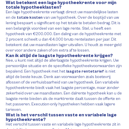
Wat betekent een lage hypotheekrente voor mijn
totale hypotheeklasten?
Een lage hypotheekrente verlaagt direct uw maandelijkse lasten
en de
totale kosten
van uw hypotheek. Over de looptijd van uw
lening bespaart u significant op het totale te betalen bedrag. Dit is
een belangrijk voordeel van een lage rente. Stel, u heeft een
hypotheek van €200.000. Een daling van de hypotheekrente met
2 procent scheelt u dan €4.000 bruto rentelasten per jaar. Dit
betekent dat uw maandlasten lager uitvallen. U houdt zo meer geld
over voor andere zaken of om extra af te lossen.
Kan ik altijd de laagste hypotheekrente krijgen?
Nee, u kunt niet altijd de allerlaagste hypotheekrente krijgen. Uw
persoonlijke situatie en de specifieke hypotheekvoorwaarden zijn
bepalend. Een hypotheek met het
laagste rentetarief
is niet
altijd de beste keuze. Denk aan voorwaarden zoals boetevrij
aflossen of de verhuisbaarheid van uw hypotheek. Een variabele
hypotheekrente biedt vaak het laagste percentage, maar zonder
zekerheid over uw maandlasten. Een dalrente hypotheek kan u de
laagste rente bieden als de marktrente daalt tussen de offerte en
het passeren. Execution-only hypotheken hebben vaak lagere
tarieven.
Wat is het verschil tussen vaste en variabele lage
hypotheekrente?
Het verschil tussen vaste en variabele lage hypotheekrente zit in