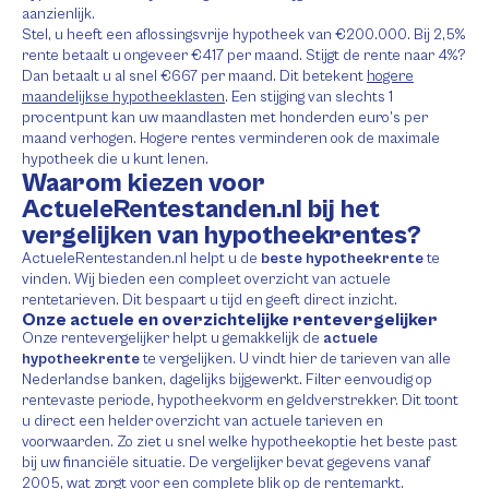
aanzienlijk.
Stel, u heeft een aflossingsvrije hypotheek van €200.000. Bij 2,5%
rente betaalt u ongeveer €417 per maand. Stijgt de rente naar 4%?
Dan betaalt u al snel €667 per maand. Dit betekent
hogere
maandelijkse hypotheeklasten
. Een stijging van slechts 1
procentpunt kan uw maandlasten met honderden euro’s per
maand verhogen. Hogere rentes verminderen ook de maximale
hypotheek die u kunt lenen.
Waarom kiezen voor
ActueleRentestanden.nl bij het
vergelijken van hypotheekrentes?
ActueleRentestanden.nl helpt u de
beste hypotheekrente
te
vinden. Wij bieden een compleet overzicht van actuele
rentetarieven. Dit bespaart u tijd en geeft direct inzicht.
Onze actuele en overzichtelijke rentevergelijker
Onze rentevergelijker helpt u gemakkelijk de
actuele
hypotheekrente
te vergelijken. U vindt hier de tarieven van alle
Nederlandse banken, dagelijks bijgewerkt. Filter eenvoudig op
rentevaste periode, hypotheekvorm en geldverstrekker. Dit toont
u direct een helder overzicht van actuele tarieven en
voorwaarden. Zo ziet u snel welke hypotheekoptie het beste past
bij uw financiële situatie. De vergelijker bevat gegevens vanaf
2005, wat zorgt voor een complete blik op de rentemarkt.