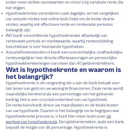
onder meer strikte voorwaarden en risico’s bij variabele rente die
kan stijgen.
Hypotheekrentes veranderen vaak dagelijks, en het vergelijken
van actuele rentes met online tools helpt om de beste deal te
vinden, waarbij ook effectieve rente en rentevaste periodes
belangrijk zijn.
ING biedt verschillende hypotheekrentes afhankelijk van
rentevaste periode en marktwaarde, waarbij rentemiddeling
beschikbaar is voor bestaande hypotheken.
ActueleRentestanden.nl biedt een overzichtelijke, onafhankelijke
rentevergelijker met directe offerteaanvragen en persoonlijke
hypotheekberekeningen van meer dan 40 geldverstrekkers.
Wat is hypotheekrente en waarom is
het belangrijk?
Hypotheekrente is de vergoeding die u aan de bank betaalt voor
het lenen van geld om uw woning te financieren. Deze rente wordt
maandelijks berekend als een percentage van het geleende
bedrag. Het is een cruciaal onderdeel van uw hypotheek.
De rente beïnvloedt direct uw maandlasten en de totale kosten
van uw hypotheek. Daarom is het belangrijk om te begrijpen wat
hypotheekrente precies is. U kunt hier meer lezen over
de
werking van hypotheekrente
. Een geldverstrekker, zoals een bank,
bepaalt de hoogte van dit percentage. Hypotheekrente is