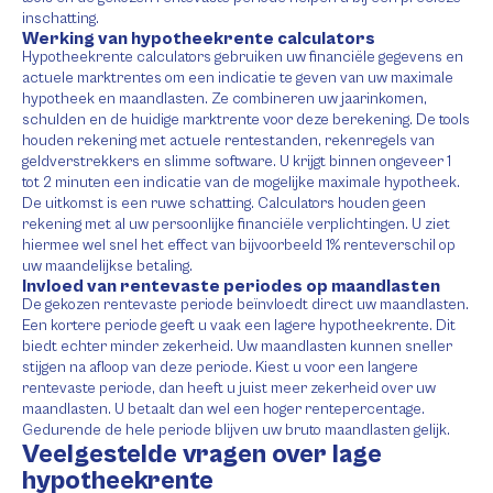
inschatting.
Werking van hypotheekrente calculators
Hypotheekrente calculators gebruiken uw financiële gegevens en
actuele marktrentes om een indicatie te geven van uw maximale
hypotheek en maandlasten. Ze combineren uw jaarinkomen,
schulden en de huidige marktrente voor deze berekening. De tools
houden rekening met actuele rentestanden, rekenregels van
geldverstrekkers en slimme software. U krijgt binnen ongeveer 1
tot 2 minuten een indicatie van de mogelijke maximale hypotheek.
De uitkomst is een ruwe schatting. Calculators houden geen
rekening met al uw persoonlijke financiële verplichtingen. U ziet
hiermee wel snel het effect van bijvoorbeeld 1% renteverschil op
uw maandelijkse betaling.
Invloed van rentevaste periodes op maandlasten
De gekozen rentevaste periode beïnvloedt direct uw maandlasten.
Een kortere periode geeft u vaak een lagere hypotheekrente. Dit
biedt echter minder zekerheid. Uw maandlasten kunnen sneller
stijgen na afloop van deze periode. Kiest u voor een langere
rentevaste periode, dan heeft u juist meer zekerheid over uw
maandlasten. U betaalt dan wel een hoger rentepercentage.
Gedurende de hele periode blijven uw bruto maandlasten gelijk.
Veelgestelde vragen over lage
hypotheekrente