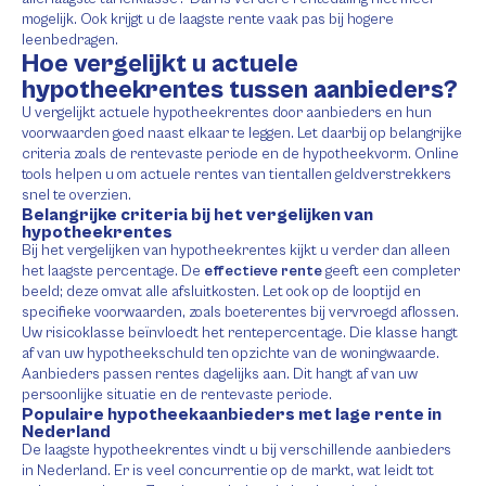
mogelijk. Ook krijgt u de laagste rente vaak pas bij hogere
leenbedragen.
Hoe vergelijkt u actuele
hypotheekrentes tussen aanbieders?
U vergelijkt actuele hypotheekrentes door aanbieders en hun
voorwaarden goed naast elkaar te leggen. Let daarbij op belangrijke
criteria zoals de rentevaste periode en de hypotheekvorm. Online
tools helpen u om actuele rentes van tientallen geldverstrekkers
snel te overzien.
Belangrijke criteria bij het vergelijken van
hypotheekrentes
Bij het vergelijken van hypotheekrentes kijkt u verder dan alleen
het laagste percentage. De
effectieve rente
geeft een completer
beeld; deze omvat alle afsluitkosten. Let ook op de looptijd en
specifieke voorwaarden, zoals boeterentes bij vervroegd aflossen.
Uw risicoklasse beïnvloedt het rentepercentage. Die klasse hangt
af van uw hypotheekschuld ten opzichte van de woningwaarde.
Aanbieders passen rentes dagelijks aan. Dit hangt af van uw
persoonlijke situatie en de rentevaste periode.
Populaire hypotheekaanbieders met lage rente in
Nederland
De laagste hypotheekrentes vindt u bij verschillende aanbieders
in Nederland. Er is veel concurrentie op de markt, wat leidt tot