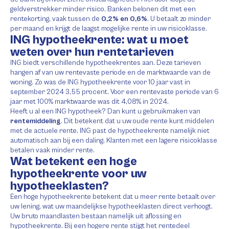
geldverstrekker minder risico. Banken belonen dit met een
rentekorting, vaak tussen de
0,2% en 0,6%
. U betaalt zo minder
per maand en krijgt de laagst mogelijke rente in uw risicoklasse.
ING hypotheekrente: wat u moet
weten over hun rentetarieven
ING biedt verschillende hypotheekrentes aan. Deze tarieven
hangen af van uw rentevaste periode en de marktwaarde van de
woning. Zo was de ING hypotheekrente voor 10 jaar vast in
september 2024 3,55 procent. Voor een rentevaste periode van 6
jaar met 100% marktwaarde was dit 4,08% in 2024.
Heeft u al een ING hypotheek? Dan kunt u gebruikmaken van
rentemiddeling
. Dit betekent dat u uw oude rente kunt middelen
met de actuele rente. ING past de hypotheekrente namelijk niet
automatisch aan bij een daling. Klanten met een lagere risicoklasse
betalen vaak minder rente.
Wat betekent een hoge
hypotheekrente voor uw
hypotheeklasten?
Een hoge hypotheekrente betekent dat u meer rente betaalt over
uw lening, wat uw maandelijkse hypotheeklasten direct verhoogt.
Uw bruto maandlasten bestaan namelijk uit aflossing en
hypotheekrente. Bij een hogere rente stijgt het rentedeel