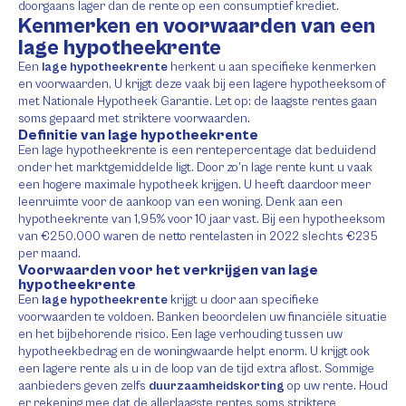
doorgaans lager dan de rente op een consumptief krediet.
Kenmerken en voorwaarden van een
lage hypotheekrente
Een
lage hypotheekrente
herkent u aan specifieke kenmerken
en voorwaarden. U krijgt deze vaak bij een lagere hypotheeksom of
met Nationale Hypotheek Garantie. Let op: de laagste rentes gaan
soms gepaard met striktere voorwaarden.
Definitie van lage hypotheekrente
Een lage hypotheekrente is een rentepercentage dat beduidend
onder het marktgemiddelde ligt. Door zo’n lage rente kunt u vaak
een hogere maximale hypotheek krijgen. U heeft daardoor meer
leenruimte voor de aankoop van een woning. Denk aan een
hypotheekrente van 1,95% voor 10 jaar vast. Bij een hypotheeksom
van €250.000 waren de netto rentelasten in 2022 slechts €235
per maand.
Voorwaarden voor het verkrijgen van lage
hypotheekrente
Een
lage hypotheekrente
krijgt u door aan specifieke
voorwaarden te voldoen. Banken beoordelen uw financiële situatie
en het bijbehorende risico. Een lage verhouding tussen uw
hypotheekbedrag en de woningwaarde helpt enorm. U krijgt ook
een lagere rente als u in de loop van de tijd extra aflost. Sommige
aanbieders geven zelfs
duurzaamheidskorting
op uw rente. Houd
er rekening mee dat de allerlaagste rentes soms striktere