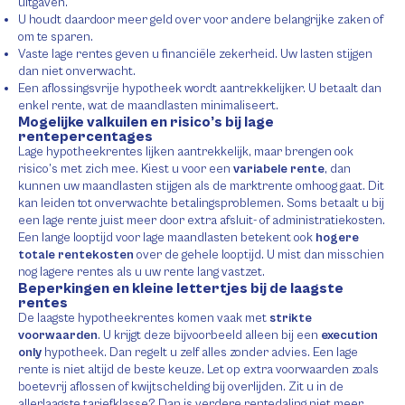
uitgaven.
U houdt daardoor meer geld over voor andere belangrijke zaken of
om te sparen.
Vaste lage rentes geven u financiële zekerheid. Uw lasten stijgen
dan niet onverwacht.
Een aflossingsvrije hypotheek wordt aantrekkelijker. U betaalt dan
enkel rente, wat de maandlasten minimaliseert.
Mogelijke valkuilen en risico’s bij lage
rentepercentages
Lage hypotheekrentes lijken aantrekkelijk, maar brengen ook
risico’s met zich mee. Kiest u voor een
variabele rente
, dan
kunnen uw maandlasten stijgen als de marktrente omhoog gaat. Dit
kan leiden tot onverwachte betalingsproblemen. Soms betaalt u bij
een lage rente juist meer door extra afsluit- of administratiekosten.
Een lange looptijd voor lage maandlasten betekent ook
hogere
totale rentekosten
over de gehele looptijd. U mist dan misschien
nog lagere rentes als u uw rente lang vastzet.
Beperkingen en kleine lettertjes bij de laagste
rentes
De laagste hypotheekrentes komen vaak met
strikte
voorwaarden
. U krijgt deze bijvoorbeeld alleen bij een
execution
only
hypotheek. Dan regelt u zelf alles zonder advies. Een lage
rente is niet altijd de beste keuze. Let op extra voorwaarden zoals
boetevrij aflossen of kwijtschelding bij overlijden. Zit u in de
allerlaagste tariefklasse? Dan is verdere rentedaling niet meer