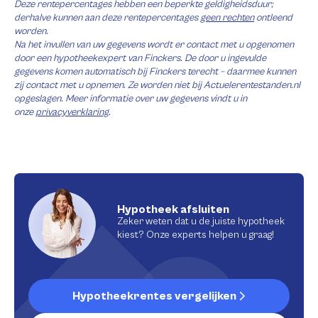
Deze rentepercentages hebben een beperkte geldigheidsduur;
derhalve kunnen aan deze rentepercentages
geen rechten
ontleend
worden.
Na het invullen van uw gegevens wordt er contact met u opgenomen
door een hypotheekexpert van Finckers. De door u ingevulde
gegevens komen automatisch bij Finckers terecht – daarmee kunnen
zij contact met u opnemen. Ze worden niet bij Actuelerentestanden.nl
opgeslagen. Meer informatie over uw gegevens vindt u in
onze
privacyverklaring
.
Hypotheek afsluiten
Zeker weten dat u de juiste hypotheek
kiest? Onze experts helpen u graag!
Hypotheekrentes vergelijken