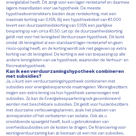
energielabel heeft. Dit zorgt voor een lager rentetarief en daarmee
lagere maandlasten voor uw hypotheek. De meeste
hypotheekverstrekkers bieden deze rentekorting, met een
maximale korting van 0,15%. Bij een hypotheekdeel van €1.000
levert een duurzaamheidskorting van 0,15% een jaarlijkse
besparing op van circa €1,50. Let op: de duurzaamheidskorting
geldt niet voor het leningdeel Verduurzaam Hypotheek. Dit komt
omdat dit leningdeel al een standaard lager rentetarief en geen
risico-opslag heeft, en de korting wordt ook niet gegeven op extra
korting van dit leningdeel. De korting is wel van toepassing op alle
andere leningdelen van uw hypotheek, waaronder de Verhuur- en
Recreatiehypotheek.
Kan ik een verduurzamingshypotheek combineren
met subsidies?
Ja, u kunt een verduurzamingshypotheek combineren met
subsidies voor energiebesparende maatregelen. Woningbezitters
mogen een extra lening via hun hypotheek samenvoegen met
subsidies. Zo kan de Energiebespaarlening ook gecombineerd
worden met beschikbare subsidies. Dit geldt voor huizenbezitters
met duurzame verbouwingsplannen, zoals het plaatsen van
zonnepanelen of het verbeteren van isolatie. Ook als u
onvoldoende spaargeld heeft, kunt u gebruikmaken van
overheidssubsidies om de kosten te dragen. De financiering voor
woningverduurzaming kan zo bestaan uit een mix van subsidies,