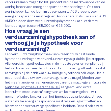
verduurzamen mogen tot 106 procent van de marktwaarde van de
woning lenen voor energiebesparende voorzieningen. Ook een
woningkoper kan de leenlimiet verhogen tot 106 procent voor
energiebesparende maatregelen. Aanbieders zoals Florius en ABN
AMRO bieden deze verduurzamingshypotheek aan, vaak met
leenbedragen tussen €5.000 en €25.000.
Hoe vraag je een
verduurzamingshypotheek aan of
verhoog je je hypotheek voor
verduurzaming?
Een verduurzamingshypotheek aanvragen of uw bestaande
hypotheek verhogen voor verduurzaming volgt duidelijke stappen.
Allereerst is hypotheekadvies in de meeste gevallen verplicht bij
het verhogen van een hypotheek. U kunt deze hypotheek meestal
aanvragen bij de bank waar uw huidige hypotheek ook loopt. Het is
essentieel dat u uw adviseur vraagt naar de mogelijkheden voor
het meefinancieren van energiebesparende maatregelen, zoals de
Nationale Hypotheek Garantie (NHG)
aangeeft. Voor extra
leenruimte moet u vooraf aangeven welke maatregelen u wilt
nemen, of gebruikmaken van het Energiebespaarbudget. U moet
weten welke energiebesparende maatregelen u gaat treffen en
hiervoor een verbouwingsspecificatie hebben. Bepaal ook alvast
welk bedrag u hiervoor wilt lenen.