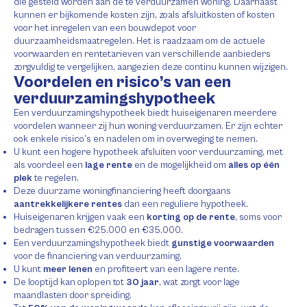
die gesteld worden aan de te verduurzamen woning. Daarnaast
kunnen er bijkomende kosten zijn, zoals afsluitkosten of kosten
voor het inregelen van een bouwdepot voor
duurzaamheidsmaatregelen. Het is raadzaam om de actuele
voorwaarden en rentetarieven van verschillende aanbieders
zorgvuldig te vergelijken, aangezien deze continu kunnen wijzigen.
Voordelen en risico’s van een
verduurzamingshypotheek
Een verduurzamingshypotheek biedt huiseigenaren meerdere
voordelen wanneer zij hun woning verduurzamen. Er zijn echter
ook enkele risico’s en nadelen om in overweging te nemen.
U kunt een hogere hypotheek afsluiten voor verduurzaming, met
als voordeel een
lage rente
en de mogelijkheid om
alles op één
plek
te regelen.
Deze duurzame woningfinanciering heeft doorgaans
aantrekkelijkere rentes
dan een reguliere hypotheek.
Huiseigenaren krijgen vaak een
korting op de rente
, soms voor
bedragen tussen €25.000 en €35.000.
Een verduurzamingshypotheek biedt
gunstige voorwaarden
voor de financiering van verduurzaming.
U kunt
meer lenen
en profiteert van een lagere rente.
De looptijd kan oplopen tot
30 jaar
, wat zorgt voor lage
maandlasten door spreiding.