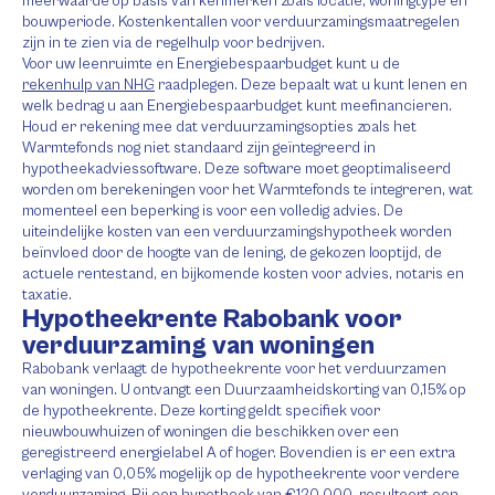
meerwaarde op basis van kenmerken zoals locatie, woningtype en
bouwperiode. Kostenkentallen voor verduurzamingsmaatregelen
zijn in te zien via de regelhulp voor bedrijven.
Voor uw leenruimte en Energiebespaarbudget kunt u de
rekenhulp van NHG
raadplegen. Deze bepaalt wat u kunt lenen en
welk bedrag u aan Energiebespaarbudget kunt meefinancieren.
Houd er rekening mee dat verduurzamingsopties zoals het
Warmtefonds nog niet standaard zijn geïntegreerd in
hypotheekadviessoftware. Deze software moet geoptimaliseerd
worden om berekeningen voor het Warmtefonds te integreren, wat
momenteel een beperking is voor een volledig advies. De
uiteindelijke kosten van een verduurzamingshypotheek worden
beïnvloed door de hoogte van de lening, de gekozen looptijd, de
actuele rentestand, en bijkomende kosten voor advies, notaris en
taxatie.
Hypotheekrente Rabobank voor
verduurzaming van woningen
Rabobank verlaagt de hypotheekrente voor het verduurzamen
van woningen. U ontvangt een Duurzaamheidskorting van 0,15% op
de hypotheekrente. Deze korting geldt specifiek voor
nieuwbouwhuizen of woningen die beschikken over een
geregistreerd energielabel A of hoger. Bovendien is er een extra
verlaging van 0,05% mogelijk op de hypotheekrente voor verdere