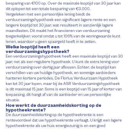
besparing van €100 op. Over de maximale looptijd van 30 jaar kan
dit oplopen tot een totale besparing van €3.000.
Vergeleken met een persoonlijke lening biedt de
verduurzamingshypotheek een significant lagere rente en een
langere looptijd tot 30 jaar, wat resulteert in aanzienlijk lagere
maandlasten. Dit maakt het financieren van verduurzaming
toegankelijker, vooral omdat u tot 106% van de woningwaarde kunt
lenen, waardoor u geen spaargeld hoeft in te zetten.
Welke looptijd heeft een
verduurzamingshypotheek?
Een verduurzamingshypotheek heeft een maximale looptijd van 30
jaar, net als een reguliere hypotheek. U kunt de extra lening voor
verduurzaming over dertig jaar aflossen. Echter, de looptijd kan
verschillen van uw huidige hypotheek, en sommige aanbieders
hanteren kortere periodes. De Florius Verduurzaam Hypotheek
kan tot 30 jaar lopen, maar bij de ASR Verduurzamingshypotheek
is dit maximaal 15 jaar. Soms is een looptijd van 15 jaar of korter van
toepassing, dit hangt af van de aanbieder en uw persoonlijke
situatie.
Hoe werkt de duurzaamheidskorting op de
hypotheekrente?
De duurzaamheidskorting op de hypotheekrente is een
rentevoordeel dat uw hypotheekrente verlaagt. U krijgt een lagere
hypotheekrente als uw huis energiezuinig is en een goed