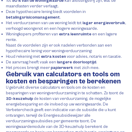
Tot
50% van de woningwaarde
kan aflossingsvrij zijn, wat de
maandlasten verder verlaagt.
Deze hypothecaire lening biedt voordelen in
betalingsrisicomanagement
.
Het verduurzamen van uw woning leidt tot
lager energieverbruik
,
verhoogd woongenot en een hogere woningwaarde.
Woningkopers profiteren van
extra leenruimte
en een lagere
rente.
Naast de voordelen zijn er ook nadelen verbonden aan een
hypothecaire lening voor woningverduurzaming:
Houd rekening met
extra kosten
voor advies, notaris en taxatie.
De aanvraag heeft vaak een
langere doorlooptijd
.
Het proces brengt meer
papierwerk
met zich mee.
Gebruik van calculators en tools om
kosten en besparingen te berekenen
U gebruikt diverse calculators en tools om de kosten en
besparingen van woningverduurzaming in te schatten. Zo toont de
3D-keuzehulp
de kosten van verduurzaming, de mogelijke
energiebesparing en de invloed op uw woningwaarde. De
Verbetercheck geeft een indicatie van de subsidie die u kunt
ontvangen, terwijl de Energiesubsidiewijzer alle
verduurzamingssubsidies per gemeente toont. De
woningwaardemodule van de 3D-keuzehulp berekent de