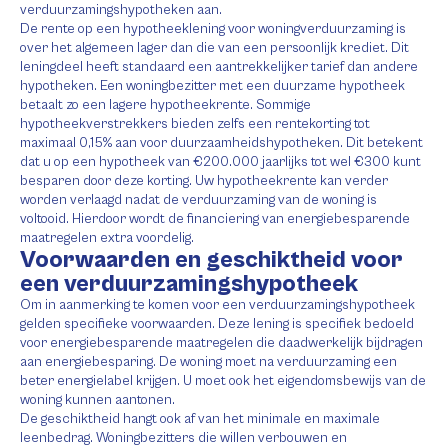
verduurzamingshypotheken aan.
De rente op een hypotheeklening voor woningverduurzaming is
over het algemeen lager dan die van een persoonlijk krediet. Dit
leningdeel heeft standaard een aantrekkelijker tarief dan andere
hypotheken. Een woningbezitter met een duurzame hypotheek
betaalt zo een lagere hypotheekrente. Sommige
hypotheekverstrekkers bieden zelfs een rentekorting tot
maximaal 0,15% aan voor duurzaamheidshypotheken. Dit betekent
dat u op een hypotheek van €200.000 jaarlijks tot wel €300 kunt
besparen door deze korting. Uw hypotheekrente kan verder
worden verlaagd nadat de verduurzaming van de woning is
voltooid. Hierdoor wordt de financiering van energiebesparende
maatregelen extra voordelig.
Voorwaarden en geschiktheid voor
een verduurzamingshypotheek
Om in aanmerking te komen voor een verduurzamingshypotheek
gelden specifieke voorwaarden. Deze lening is specifiek bedoeld
voor energiebesparende maatregelen die daadwerkelijk bijdragen
aan energiebesparing. De woning moet na verduurzaming een
beter energielabel krijgen. U moet ook het eigendomsbewijs van de
woning kunnen aantonen.
De geschiktheid hangt ook af van het minimale en maximale
leenbedrag. Woningbezitters die willen verbouwen en