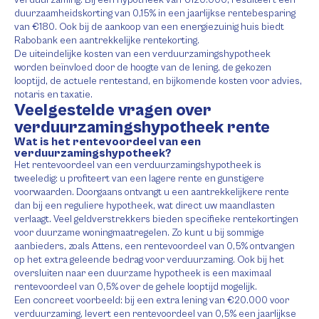
verduurzaming. Bij een hypotheek van €120.000, resulteert een
duurzaamheidskorting van 0,15% in een jaarlijkse rentebesparing
van €180. Ook bij de aankoop van een energiezuinig huis biedt
Rabobank een aantrekkelijke rentekorting.
De uiteindelijke kosten van een verduurzamingshypotheek
worden beïnvloed door de hoogte van de lening, de gekozen
looptijd, de actuele rentestand, en bijkomende kosten voor advies,
notaris en taxatie.
Veelgestelde vragen over
verduurzamingshypotheek rente
Wat is het rentevoordeel van een
verduurzamingshypotheek?
Het rentevoordeel van een verduurzamingshypotheek is
tweeledig: u profiteert van een lagere rente en gunstigere
voorwaarden. Doorgaans ontvangt u een aantrekkelijkere rente
dan bij een reguliere hypotheek, wat direct uw maandlasten
verlaagt. Veel geldverstrekkers bieden specifieke rentekortingen
voor duurzame woningmaatregelen. Zo kunt u bij sommige
aanbieders, zoals Attens, een rentevoordeel van 0,5% ontvangen
op het extra geleende bedrag voor verduurzaming. Ook bij het
oversluiten naar een duurzame hypotheek is een maximaal
rentevoordeel van 0,5% over de gehele looptijd mogelijk.
Een concreet voorbeeld: bij een extra lening van €20.000 voor
verduurzaming, levert een rentevoordeel van 0,5% een jaarlijkse