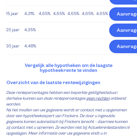
15 jaar
4,31%
4,65%
4,65%
4,65%
4,65%
4,65%
Aanvrag
20 jaar
4,35%
Aanvrag
30 jaar
4,48%
Aanvrag
Vergelijk alle hypotheken om de laagste
hypotheekrente te vinden
Overzicht van de laatste rentewijzigingen
Deze rentepercentages hebben een beperkte geldigheidsduur;
derhalve kunnen aan deze rentepercentages
geen rechten
ontleend
worden.
Na het invullen van uw gegevens wordt er contact met u opgenomen
door een hypotheekexpert van Finckers. De door u ingevulde
gegevens komen automatisch bij Finckers terecht – daarmee kunnen
zij contact met u opnemen. Ze worden niet bij Actuelerentestanden.nl
opgeslagen. Meer informatie over uw gegevens vindt u in