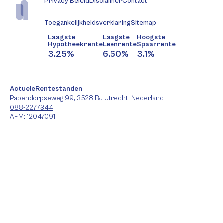
Privacy Beleid
Disclaimer
Contact
Toegankelijkheidsverklaring
Sitemap
Laagste
Laagste
Hoogste
Hypotheekrente
Leenrente
Spaarrente
3.25%
6.60%
3.1%
ActueleRentestanden
Papendorpseweg 99, 3528 BJ Utrecht, Nederland
088-2277344
AFM: 12047091