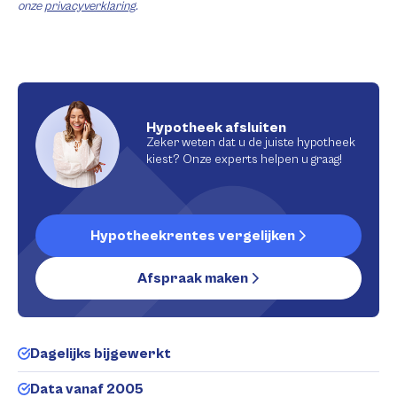
onze
privacyverklaring
.
Hypotheek afsluiten
Zeker weten dat u de juiste hypotheek
kiest? Onze experts helpen u graag!
Hypotheekrentes vergelijken
Afspraak maken
Dagelijks bijgewerkt
Data vanaf 2005