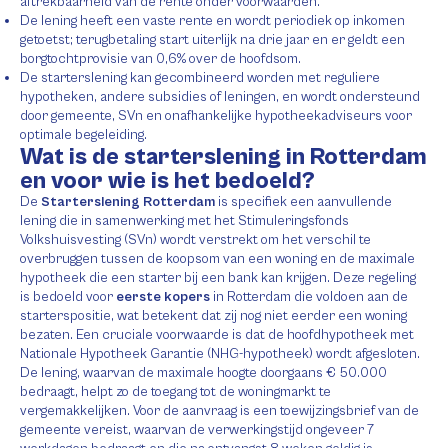
aftrekbaarheid van de rente onder voorwaarden.
De lening heeft een vaste rente en wordt periodiek op inkomen
getoetst; terugbetaling start uiterlijk na drie jaar en er geldt een
borgtochtprovisie van 0,6% over de hoofdsom.
De starterslening kan gecombineerd worden met reguliere
hypotheken, andere subsidies of leningen, en wordt ondersteund
door gemeente, SVn en onafhankelijke hypotheekadviseurs voor
optimale begeleiding.
Wat is de starterslening in Rotterdam
en voor wie is het bedoeld?
De
Starterslening Rotterdam
is specifiek een aanvullende
lening die in samenwerking met het Stimuleringsfonds
Volkshuisvesting (SVn) wordt verstrekt om het verschil te
overbruggen tussen de koopsom van een woning en de maximale
hypotheek die een starter bij een bank kan krijgen. Deze regeling
is bedoeld voor
eerste kopers
in Rotterdam die voldoen aan de
starterspositie, wat betekent dat zij nog niet eerder een woning
bezaten. Een cruciale voorwaarde is dat de hoofdhypotheek met
Nationale Hypotheek Garantie (NHG-hypotheek) wordt afgesloten.
De lening, waarvan de maximale hoogte doorgaans € 50.000
bedraagt, helpt zo de toegang tot de woningmarkt te
vergemakkelijken. Voor de aanvraag is een toewijzingsbrief van de
gemeente vereist, waarvan de verwerkingstijd ongeveer 7