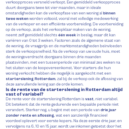
verkoopproces versneld verloopt. Een gemiddeld verkoopproces
duurt doorgaans twee tot vier maanden, maar in ideale
omstandigheden kan de verkoopfase van een woning al
binnen
twee weken
worden voltooid, vooral met volledige medewerking
van de verkoper en een efficiënte voorbereiding. De voorbereiding
op de verkoop, zoals het verkoopklaar maken van de woning,
neemt zelf gemiddeld slechts
één week
in beslag, maar dit kan
variëren van 0 tot 3 weken. Factoren zoals de algemene staat van
de woning, de vraagprijs en de marktomstandigheden beïnvloeden
sterk de verkoopsnelheid. Na de verkoop van uw oude huis, moet
de woningoverdracht doorgaans binnen drie maanden
plaatsvinden, met een tussenperiode van minimaal zes weken na
het sluiten van de koopovereenkomst. Voor starters die hun
woning verkocht hebben die mogelijk is aangekocht met een
starterslening Rotterdam
, zal bij de verkoop ook de aflossing van
deze aanvullende lening aan de orde komen.
Is de rente van de starterslening in Rotterdam altijd
vast of variabel?
De rente voor de starterslening Rotterdam is
vast
, niet variabel.
Dit betekent dat de rente gedurende een bepaalde periode niet
verandert. Sterker nog, u begint met een periode van
drie jaar
zonder rente en aflossing
, wat een aanzienlijk financieel
voordeel oplevert voor eerste kopers. Na deze eerste drie jaar, en
vervolgens na 6, 10 en 15 jaar, wordt uw inkomen getoetst door het