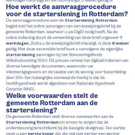
werkdagen bedraagt en die na ontvangst 8 weken geldig is.
Hoe werkt de aanvraagprocedure
voor de starterslening in Rotterdam?
De aanvraagprocedure voor de
Starterslening Rotterdam
begint met het online aanvragen van een toewijzingsbrief bij de
gemeente Rotterdam, waarvoor u uw DigiD nodig heeft. Na de
online indiening duurt de verwerking van deze brief ongeveer
7
werkdagen
. Zodra u de toewijzingsbrief ontvangt, is deze
8 weken
geldig. Met deze essentiële brief kunt u vervolgens de eigenlijke
starterslening
aanvragen bij het Stimuleringsfonds
Volkshuisvesting (SVn). Dit proces vereist het digitaal indienen van
diverse benodigde documenten, waaronder uw
inkomensgegevens en de taxatie van de woning, voor beoordeling
door SVn. Een belangrijke voorwaarde hierbij is dat de
hoofdhypotheek wordt afgesloten met Nationale Hypotheek
Garantie (NHG).
Welke voorwaarden stelt de
gemeente Rotterdam aan de
starterslening?
De gemeente Rotterdam stelt diverse voorwaarden aan de
Starterslening Rotterdam
om ervoor te zorgen dat de
ondersteuning terechtkomt bij de beoogde doelgroep. Ten eerste
moet u een
eerste koper
zijn die nog niet eerder een woning