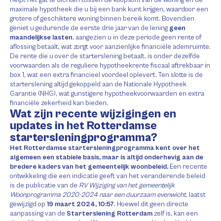
maximale hypotheek die u bij een bank kunt krijgen, waardoor een
grotere of geschiktere woning binnen bereik komt. Bovendien
geniet u gedurende de eerste drie jaar van de lening
geen
maandelijkse lasten
, aangezien u in deze periode geen rente of
aflossing betaalt, wat zorgt voor aanzienlijke financiële ademruimte.
De rente die u over de starterslening betaalt, is onder dezelfde
voorwaarden als de reguliere hypotheekrente fiscaal aftrekbaar in
box 1, wat een extra financieel voordeel oplevert. Ten slotte is de
starterslening altijd gekoppeld aan de Nationale Hypotheek
Garantie (NHG), wat gunstigere hypotheekvoorwaarden en extra
financiële zekerheid kan bieden.
Wat zijn recente wijzigingen en
updates in het Rotterdamse
startersleningprogramma?
Het Rotterdamse startersleningprogramma kent over het
algemeen een stabiele basis, maar is altijd onderhevig aan de
bredere kaders van het gemeentelijk woonbeleid.
Een recente
ontwikkeling die een indicatie geeft van het veranderende beleid
is de publicatie van de
RV Wijziging van het gemeentelijk
Woonprogramma 2020-2024 naar een duurzaam evenwicht
, laatst
gewijzigd op
19 maart 2024, 10:57
. Hoewel dit geen directe
aanpassing van de
Starterslening Rotterdam
zelf is, kan een