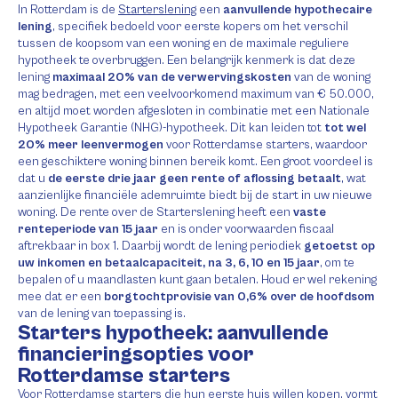
In Rotterdam is de
Starterslening
een
aanvullende hypothecaire
lening
, specifiek bedoeld voor eerste kopers om het verschil
tussen de koopsom van een woning en de maximale reguliere
hypotheek te overbruggen. Een belangrijk kenmerk is dat deze
lening
maximaal 20% van de verwervingskosten
van de woning
mag bedragen, met een veelvoorkomend maximum van € 50.000,
en altijd moet worden afgesloten in combinatie met een Nationale
Hypotheek Garantie (NHG)-hypotheek. Dit kan leiden tot
tot wel
20% meer leenvermogen
voor Rotterdamse starters, waardoor
een geschiktere woning binnen bereik komt. Een groot voordeel is
dat u
de eerste drie jaar geen rente of aflossing betaalt
, wat
aanzienlijke financiële ademruimte biedt bij de start in uw nieuwe
woning. De rente over de Starterslening heeft een
vaste
renteperiode van 15 jaar
en is onder voorwaarden fiscaal
aftrekbaar in box 1. Daarbij wordt de lening periodiek
getoetst op
uw inkomen en betaalcapaciteit, na 3, 6, 10 en 15 jaar
, om te
bepalen of u maandlasten kunt gaan betalen. Houd er wel rekening
mee dat er een
borgtochtprovisie van 0,6% over de hoofdsom
van de lening van toepassing is.
Starters hypotheek: aanvullende
financieringsopties voor
Rotterdamse starters
Voor Rotterdamse starters die hun eerste huis willen kopen, vormt