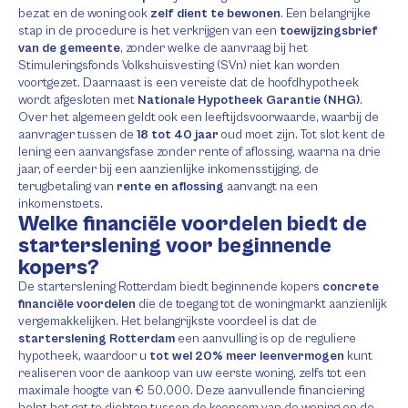
bezat en de woning ook
zelf dient te bewonen
. Een belangrijke
stap in de procedure is het verkrijgen van een
toewijzingsbrief
van de gemeente
, zonder welke de aanvraag bij het
Stimuleringsfonds Volkshuisvesting (SVn) niet kan worden
voortgezet. Daarnaast is een vereiste dat de hoofdhypotheek
wordt afgesloten met
Nationale Hypotheek Garantie (NHG)
.
Over het algemeen geldt ook een leeftijdsvoorwaarde, waarbij de
aanvrager tussen de
18 tot 40 jaar
oud moet zijn. Tot slot kent de
lening een aanvangsfase zonder rente of aflossing, waarna na drie
jaar, of eerder bij een aanzienlijke inkomensstijging, de
terugbetaling van
rente en aflossing
aanvangt na een
inkomenstoets.
Welke financiële voordelen biedt de
starterslening voor beginnende
kopers?
De starterslening Rotterdam biedt beginnende kopers
concrete
financiële voordelen
die de toegang tot de woningmarkt aanzienlijk
vergemakkelijken. Het belangrijkste voordeel is dat de
starterslening Rotterdam
een aanvulling is op de reguliere
hypotheek, waardoor u
tot wel 20% meer leenvermogen
kunt
realiseren voor de aankoop van uw eerste woning, zelfs tot een
maximale hoogte van € 50.000. Deze aanvullende financiering
helpt het gat te dichten tussen de koopsom van de woning en de