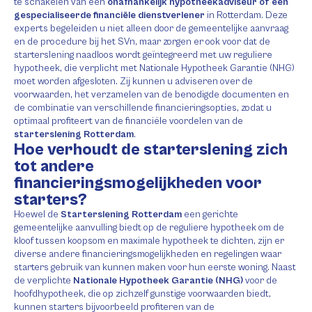
te schakelen van een
onafhankelijk hypotheekadviseur of een
gespecialiseerde financiële dienstverlener
in Rotterdam. Deze
experts begeleiden u niet alleen door de gemeentelijke aanvraag
en de procedure bij het SVn, maar zorgen er ook voor dat de
starterslening naadloos wordt geïntegreerd met uw reguliere
hypotheek, die verplicht met Nationale Hypotheek Garantie (NHG)
moet worden afgesloten. Zij kunnen u adviseren over de
voorwaarden, het verzamelen van de benodigde documenten en
de combinatie van verschillende financieringsopties, zodat u
optimaal profiteert van de financiële voordelen van de
starterslening Rotterdam
.
Hoe verhoudt de starterslening zich
tot andere
financieringsmogelijkheden voor
starters?
Hoewel de
Starterslening Rotterdam
een gerichte
gemeentelijke aanvulling biedt op de reguliere hypotheek om de
kloof tussen koopsom en maximale hypotheek te dichten, zijn er
diverse andere financieringsmogelijkheden en regelingen waar
starters gebruik van kunnen maken voor hun eerste woning. Naast
de verplichte
Nationale Hypotheek Garantie (NHG)
voor de
hoofdhypotheek, die op zichzelf gunstige voorwaarden biedt,
kunnen starters bijvoorbeeld profiteren van de