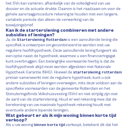
het SVn kan variëren, afhankelijk van de volledigheid van uw
dossier en de actuele drukte. Daarom is het raadzaam om voor de
gehele aanvraagprocedure rekening te houden met een langere,
variabele periode dan alleen de verwerking van de
toewijzingsbrief.
Kan ik de starterslening combineren met andere
subsidies of leningen?
Ja, de
Starterslening Rotterdam
is een aanvullende lening die
specifiek is ontworpen om gecombineerd te worden met uw
reguliere hoofdhypotheek. Deze aanvullende lening fungeert als
een optie naast de hypotheek, waarmee u een financieringsgat
kunt overbruggen. Een belangrijke voorwaarde hierbij is dat de
hoofdhypotheek altijd moet worden afgesloten met Nationale
Hypotheek Garantie (NHG). Hoewel de
starterslening rotterdam
primair samenwerkt met de reguliere hypotheek, kunt u ook
andere subsidies of leningen overwegen, mits deze voldoen aan de
specifieke voorwaarden van de gemeente Rotterdam en het
Stimuleringsfonds Volkshuisvesting (SVn) en niet strijdig zijn met
de aard van de starterslening. Houd er wel rekening mee dat de
berekening van uw maximale hypotheek rekening houdt met
eventuele andere lopende leningen.
Wat gebeurt er als ik mijn woning binnen korte tijd
verkoop?
Als u uw woning
binnen korte tijd
verkoopt, betekent dit dat het