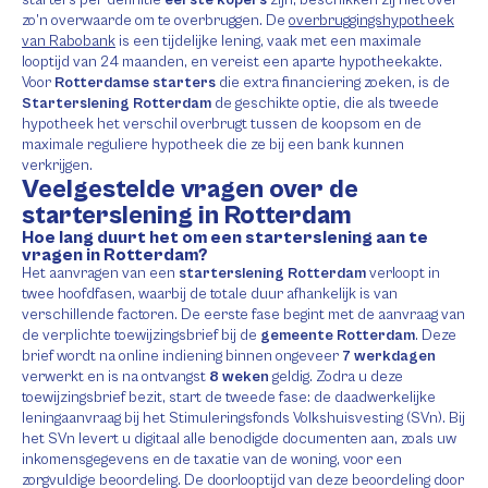
zo’n overwaarde om te overbruggen. De
overbruggingshypotheek
van Rabobank
is een tijdelijke lening, vaak met een maximale
looptijd van 24 maanden, en vereist een aparte hypotheekakte.
Voor
Rotterdamse starters
die extra financiering zoeken, is de
Starterslening Rotterdam
de geschikte optie, die als tweede
hypotheek het verschil overbrugt tussen de koopsom en de
maximale reguliere hypotheek die ze bij een bank kunnen
verkrijgen.
Veelgestelde vragen over de
starterslening in Rotterdam
Hoe lang duurt het om een starterslening aan te
vragen in Rotterdam?
Het aanvragen van een
starterslening Rotterdam
verloopt in
twee hoofdfasen, waarbij de totale duur afhankelijk is van
verschillende factoren. De eerste fase begint met de aanvraag van
de verplichte toewijzingsbrief bij de
gemeente Rotterdam
. Deze
brief wordt na online indiening binnen ongeveer
7 werkdagen
verwerkt en is na ontvangst
8 weken
geldig. Zodra u deze
toewijzingsbrief bezit, start de tweede fase: de daadwerkelijke
leningaanvraag bij het Stimuleringsfonds Volkshuisvesting (SVn). Bij
het SVn levert u digitaal alle benodigde documenten aan, zoals uw
inkomensgegevens en de taxatie van de woning, voor een
zorgvuldige beoordeling. De doorlooptijd van deze beoordeling door