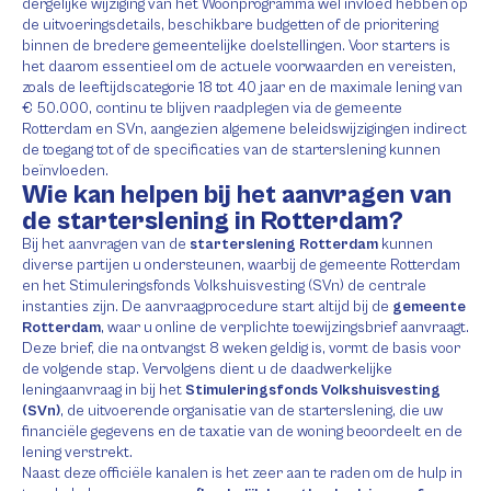
dergelijke wijziging van het Woonprogramma wel invloed hebben op
de uitvoeringsdetails, beschikbare budgetten of de prioritering
binnen de bredere gemeentelijke doelstellingen. Voor starters is
het daarom essentieel om de actuele voorwaarden en vereisten,
zoals de leeftijdscategorie 18 tot 40 jaar en de maximale lening van
€ 50.000, continu te blijven raadplegen via de gemeente
Rotterdam en SVn, aangezien algemene beleidswijzigingen indirect
de toegang tot of de specificaties van de starterslening kunnen
beïnvloeden.
Wie kan helpen bij het aanvragen van
de starterslening in Rotterdam?
Bij het aanvragen van de
starterslening Rotterdam
kunnen
diverse partijen u ondersteunen, waarbij de gemeente Rotterdam
en het Stimuleringsfonds Volkshuisvesting (SVn) de centrale
instanties zijn. De aanvraagprocedure start altijd bij de
gemeente
Rotterdam
, waar u online de verplichte toewijzingsbrief aanvraagt.
Deze brief, die na ontvangst 8 weken geldig is, vormt de basis voor
de volgende stap. Vervolgens dient u de daadwerkelijke
leningaanvraag in bij het
Stimuleringsfonds Volkshuisvesting
(SVn)
, de uitvoerende organisatie van de starterslening, die uw
financiële gegevens en de taxatie van de woning beoordeelt en de
lening verstrekt.
Naast deze officiële kanalen is het zeer aan te raden om de hulp in