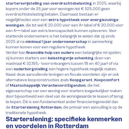
startersvrijstelling van overdrachtsbelasting
in 2025, waarbij
kopers onder de 35 jaar voor woningen tot € 525.000 geen
overdrachtsbelasting betalen. Daarnaast bestaan er
mogelijkheden voor een
extra hypotheek voor energiezuinige
woningen
, die tot wel € 20.000 voor een A+-label of € 30.000 voor
een A+++-label aan extra leencapaciteit kunnen opleveren. Voor
startende ondernemers is het belangrijk te weten dat zij sinds
2025 al na
minimaal 1 jaar ondernemerschap
in aanmerking
kunnen komen voor een reguliere hypotheek.
Verder kan
financiële hulp van ouders
een belangrijke rol spelen;
zij kunnen starters een
belastingvrije schenking
doen van
maximaal € 32.195,- (voor ontvangers tussen 18 en 40 jaar) of via
een
ouderborgstelling
een hogere hypotheek mogelijk maken.
Naast deze aanvullende leningen en fiscale voordelen zijn er ook
alternatieve koopconstructies zoals
Koopgarant
,
Koopcomfort
of
Maatschappelijk Verantwoord Eigendom
, die het
eigenaarschap van een woning voor starters toegankelijker maken
door bijvoorbeeld een deel van de woningwaarde te leasen of terug
te kopen. Dit is een fundamenteel ander financieringsmodel dan
de
Starterslening Rotterdam
, die primair een aanvulling is op de
traditionele hypotheek.
Starterslening: specifieke kenmerken
en voordelen in Rotterdam