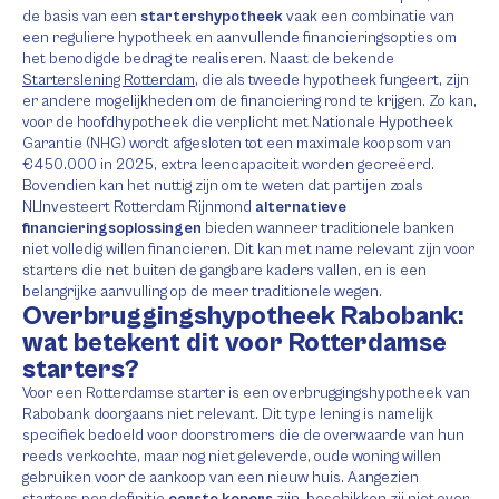
de basis van een
startershypotheek
vaak een combinatie van
een reguliere hypotheek en aanvullende financieringsopties om
het benodigde bedrag te realiseren. Naast de bekende
Starterslening Rotterdam
, die als tweede hypotheek fungeert, zijn
er andere mogelijkheden om de financiering rond te krijgen. Zo kan,
voor de hoofdhypotheek die verplicht met Nationale Hypotheek
Garantie (NHG) wordt afgesloten tot een maximale koopsom van
€450.000 in 2025, extra leencapaciteit worden gecreëerd.
Bovendien kan het nuttig zijn om te weten dat partijen zoals
NLInvesteert Rotterdam Rijnmond
alternatieve
financieringsoplossingen
bieden wanneer traditionele banken
niet volledig willen financieren. Dit kan met name relevant zijn voor
starters die net buiten de gangbare kaders vallen, en is een
belangrijke aanvulling op de meer traditionele wegen.
Overbruggingshypotheek Rabobank:
wat betekent dit voor Rotterdamse
starters?
Voor een Rotterdamse starter is een overbruggingshypotheek van
Rabobank doorgaans niet relevant. Dit type lening is namelijk
specifiek bedoeld voor doorstromers die de overwaarde van hun
reeds verkochte, maar nog niet geleverde, oude woning willen
gebruiken voor de aankoop van een nieuw huis. Aangezien
starters per definitie
eerste kopers
zijn, beschikken zij niet over